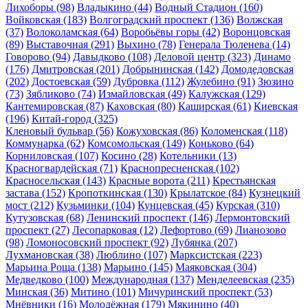
Лихоборы
(98)
Владыкино
(44)
Водный Стадион
(160)
Войковская
(183)
Волгоградский проспект
(136)
Волжская
(37)
Волоколамская
(64)
Воробьёвы горы
(42)
Воронцовская
(89)
Выставочная
(291)
Выхино
(78)
Генерала Тюленева
(14)
Говорово
(94)
Давыдково
(108)
Деловой центр
(323)
Динамо
(176)
Дмитровская
(201)
Добрынинская
(142)
Домодедовская
(202)
Достоевская
(59)
Дубровка
(112)
Жулебино
(91)
Зюзино
(73)
Зябликово
(74)
Измайловская
(49)
Калужская
(129)
Кантемировская
(87)
Каховская
(80)
Каширская
(61)
Киевская
(196)
Китай-город
(325)
Кленовый бульвар
(56)
Кожуховская
(86)
Коломенская
(118)
Коммунарка
(62)
Комсомольская
(149)
Коньково
(64)
Корниловская
(107)
Косино
(28)
Котельники
(13)
Красногвардейская
(71)
Краснопресненская
(102)
Красносельская
(143)
Красные ворота
(211)
Крестьянская
застава
(152)
Кропоткинская
(130)
Крылатское
(84)
Кузнецкий
мост
(212)
Кузьминки
(104)
Кунцевская
(45)
Курская
(310)
Кутузовская
(68)
Ленинский проспект
(146)
Лермонтовский
проспект
(27)
Лесопарковая
(12)
Лефортово
(69)
Лианозово
(98)
Ломоносовский проспект
(92)
Лубянка
(207)
Лухмановская
(38)
Люблино
(107)
Марксистская
(223)
Марьина Роща
(138)
Марьино
(145)
Маяковская
(304)
Медведково
(100)
Международная
(137)
Менделеевская
(235)
Минская
(36)
Митино
(101)
Мичуринский проспект
(53)
Мнёвники
(16)
Молодёжная
(179)
Мякинино
(40)