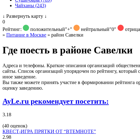
Чайханы (243)
↓
Развернуть карту
↓
0
Рейтинг:
положительный
"+"
нейтральный
"0"
отриц
»
Питание в Москве
»
район Савелки
Где поесть в районе Савелки
Адреса и телефоны. Краткие описания организаций обществен
сайты. Список организаций упорядочен по рейтингу, который с
иное заведение.
Вы также можете принять участие в формировании рейтинга о
оценку заведению.
AyLe.ru рекомендует посетить:
3.18
(40 оценок)
КВЕСТ-ИГРА ПРЯТКИ ОТ “ВТЕМНОТЕ”
2.98