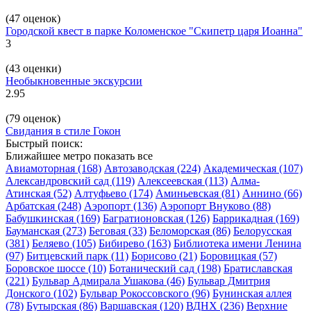
(47 оценок)
Городской квест в парке Коломенское "Скипетр царя Иоанна"
3
(43 оценки)
Необыкновенные экскурсии
2.95
(79 оценок)
Свидания в стиле Гокон
Быстрый поиск:
Ближайшее метро
показать все
Авиамоторная
(168)
Автозаводская
(224)
Академическая
(107)
Александровский сад
(119)
Алексеевская
(113)
Алма-
Атинская
(52)
Алтуфьево
(174)
Аминьевская
(81)
Аннино
(66)
Арбатская
(248)
Аэропорт
(136)
Аэропорт Внуково
(88)
Бабушкинская
(169)
Багратионовская
(126)
Баррикадная
(169)
Бауманская
(273)
Беговая
(33)
Беломорская
(86)
Белорусская
(381)
Беляево
(105)
Бибирево
(163)
Библиотека имени Ленина
(97)
Битцевский парк
(11)
Борисово
(21)
Боровицкая
(57)
Боровское шоссе
(10)
Ботанический сад
(198)
Братиславская
(221)
Бульвар Адмирала Ушакова
(46)
Бульвар Дмитрия
Донского
(102)
Бульвар Рокоссовского
(96)
Бунинская аллея
(78)
Бутырская
(86)
Варшавская
(120)
ВДНХ
(236)
Верхние