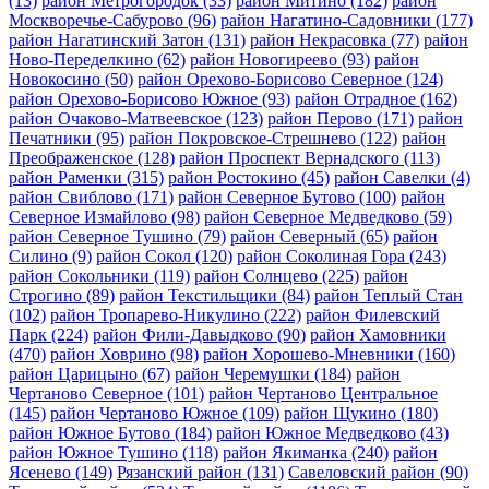
(13)
район Метрогородок
(33)
район Митино
(182)
район
Москворечье-Сабурово
(96)
район Нагатино-Садовники
(177)
район Нагатинский Затон
(131)
район Некрасовка
(77)
район
Ново-Переделкино
(62)
район Новогиреево
(93)
район
Новокосино
(50)
район Орехово-Борисово Северное
(124)
район Орехово-Борисово Южное
(93)
район Отрадное
(162)
район Очаково-Матвеевское
(123)
район Перово
(171)
район
Печатники
(95)
район Покровское-Стрешнево
(122)
район
Преображенское
(128)
район Проспект Вернадского
(113)
район Раменки
(315)
район Ростокино
(45)
район Савелки
(4)
район Свиблово
(171)
район Северное Бутово
(100)
район
Северное Измайлово
(98)
район Северное Медведково
(59)
район Северное Тушино
(79)
район Северный
(65)
район
Силино
(9)
район Сокол
(120)
район Соколиная Гора
(243)
район Сокольники
(119)
район Солнцево
(225)
район
Строгино
(89)
район Текстильщики
(84)
район Теплый Стан
(102)
район Тропарево-Никулино
(222)
район Филевский
Парк
(224)
район Фили-Давыдково
(90)
район Хамовники
(470)
район Ховрино
(98)
район Хорошево-Мневники
(160)
район Царицыно
(67)
район Черемушки
(184)
район
Чертаново Северное
(101)
район Чертаново Центральное
(145)
район Чертаново Южное
(109)
район Щукино
(180)
район Южное Бутово
(184)
район Южное Медведково
(43)
район Южное Тушино
(118)
район Якиманка
(240)
район
Ясенево
(149)
Рязанский район
(131)
Савеловский район
(90)