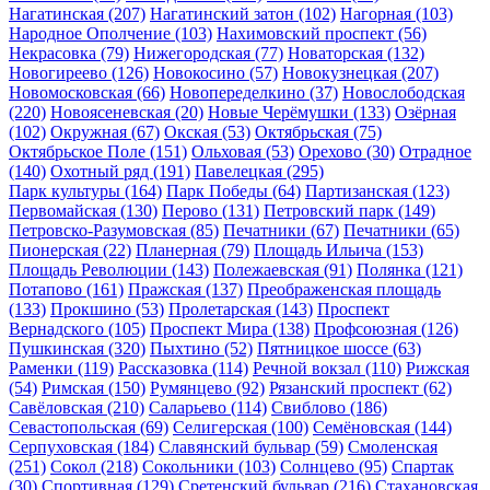
Нагатинская
(207)
Нагатинский затон
(102)
Нагорная
(103)
Народное Ополчение
(103)
Нахимовский проспект
(56)
Некрасовка
(79)
Нижегородская
(77)
Новаторская
(132)
Новогиреево
(126)
Новокосино
(57)
Новокузнецкая
(207)
Новомосковская
(66)
Новопеределкино
(37)
Новослободская
(220)
Новоясеневская
(20)
Новые Черёмушки
(133)
Озёрная
(102)
Окружная
(67)
Окская
(53)
Октябрьская
(75)
Октябрьское Поле
(151)
Ольховая
(53)
Орехово
(30)
Отрадное
(140)
Охотный ряд
(191)
Павелецкая
(295)
Парк культуры
(164)
Парк Победы
(64)
Партизанская
(123)
Первомайская
(130)
Перово
(131)
Петровский парк
(149)
Петровско-Разумовская
(85)
Печатники
(67)
Печатники
(65)
Пионерская
(22)
Планерная
(79)
Площадь Ильича
(153)
Площадь Революции
(143)
Полежаевская
(91)
Полянка
(121)
Потапово
(161)
Пражская
(137)
Преображенская площадь
(133)
Прокшино
(53)
Пролетарская
(143)
Проспект
Вернадского
(105)
Проспект Мира
(138)
Профсоюзная
(126)
Пушкинская
(320)
Пыхтино
(52)
Пятницкое шоссе
(63)
Раменки
(119)
Рассказовка
(114)
Речной вокзал
(110)
Рижская
(54)
Римская
(150)
Румянцево
(92)
Рязанский проспект
(62)
Савёловская
(210)
Саларьево
(114)
Свиблово
(186)
Севастопольская
(69)
Селигерская
(100)
Семёновская
(144)
Серпуховская
(184)
Славянский бульвар
(59)
Смоленская
(251)
Сокол
(218)
Сокольники
(103)
Солнцево
(95)
Спартак
(30)
Спортивная
(129)
Сретенский бульвар
(216)
Стахановская