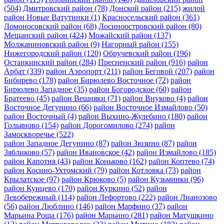
(504)
Дмитровский район
(78)
Донской район
(215)
жилой
район Новые Ватутинки
(1)
Красносельский район
(361)
Ломоносовский район
(68)
Лосиноостровский район
(80)
Мещанский район
(424)
Можайский район
(137)
Молжаниновский район
(9)
Нагорный район
(155)
Нижегородский район
(120)
Обручевский район
(196)
Останкинский район
(284)
Пресненский район
(916)
район
Арбат
(339)
район Аэропорт
(211)
район Беговой
(207)
район
Бибирево
(178)
район Бирюлево Восточное
(72)
район
Бирюлево Западное
(35)
район Богородское
(60)
район
Братеево
(45)
район Вешняки
(71)
район Внуково
(4)
район
Восточное Дегунино
(66)
район Восточное Измайлово
(50)
район Восточный
(4)
район Выхино-Жулебино
(180)
район
Гольяново
(154)
район Дорогомилово
(274)
район
Замоскворечье
(522)
район Западное Дегунино
(87)
район Зюзино
(87)
район
Зябликово
(57)
район Ивановское
(42)
район Измайлово
(185)
район Капотня
(43)
район Коньково
(162)
район Коптево
(74)
район Косино-Ухтомский
(79)
район Котловка
(73)
район
Крылатское
(97)
район Крюково
(5)
район Кузьминки
(96)
район Кунцево
(170)
район Куркино
(52)
район
Левобережный
(114)
район Лефортово
(222)
район Лианозово
(56)
район Люблино
(146)
район Марфино
(37)
район
Марьина Роща
(176)
район Марьино
(281)
район Матушкино