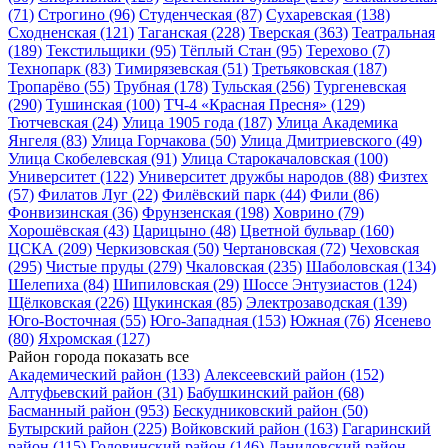
(71)
Строгино
(96)
Студенческая
(87)
Сухаревская
(138)
Сходненская
(121)
Таганская
(228)
Тверская
(363)
Театральная
(189)
Текстильщики
(95)
Тёплый Стан
(95)
Терехово
(7)
Технопарк
(83)
Тимирязевская
(51)
Третьяковская
(187)
Тропарёво
(55)
Трубная
(178)
Тульская
(256)
Тургеневская
(290)
Тушинская
(100)
ТЧ-4 «Красная Пресня»
(129)
Тютчевская
(24)
Улица 1905 года
(187)
Улица Академика
Янгеля
(83)
Улица Горчакова
(50)
Улица Дмитриевского
(49)
Улица Скобелевская
(91)
Улица Старокачаловская
(100)
Университет
(122)
Университет дружбы народов
(88)
Физтех
(57)
Филатов Луг
(22)
Филёвский парк
(44)
Фили
(86)
Фонвизинская
(36)
Фрунзенская
(198)
Ховрино
(79)
Хорошёвская
(43)
Царицыно
(48)
Цветной бульвар
(160)
ЦСКА
(209)
Черкизовская
(50)
Чертановская
(72)
Чеховская
(295)
Чистые пруды
(279)
Чкаловская
(235)
Шаболовская
(134)
Шелепиха
(84)
Шипиловская
(29)
Шоссе Энтузиастов
(124)
Щёлковская
(226)
Щукинская
(85)
Электрозаводская
(139)
Юго-Восточная
(55)
Юго-Западная
(153)
Южная
(76)
Ясенево
(80)
Яхромская
(127)
Район города
показать все
Академический район
(133)
Алексеевский район
(152)
Алтуфьевский район
(31)
Бабушкинский район
(68)
Басманный район
(953)
Бескудниковский район
(50)
Бутырский район
(225)
Войковский район
(163)
Гагаринский
район
(115)
Головинский район
(146)
Даниловский район