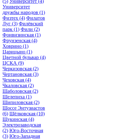
(5)
Университет
(4)
Университет
дружбы народов
(1)
Физтех
(4)
Филатов
Луг
(3)
Филёвский
парк
(1)
Фили
(2)
Фонвизинская
(1)
Фрунзенская
(4)
Ховрино
(1)
Царицыно
(1)
Цветной бульвар
(4)
ЦСКА
(9)
Черкизовская
(2)
Чертановская
(3)
Чеховская
(4)
Чкаловская
(2)
Шаболовская
(2)
Шелепиха
(1)
Шипиловская
(2)
Шоссе Энтузиастов
(6)
Щёлковская
(10)
Щукинская
(4)
Электрозаводская
(2)
Юго-Восточная
(3)
Юго-Западная