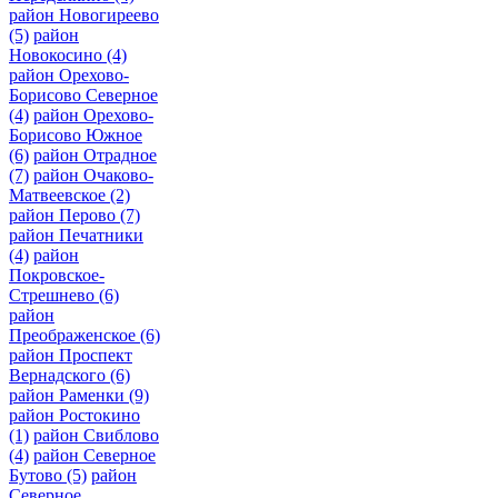
район Новогиреево
(5)
район
Новокосино
(4)
район Орехово-
Борисово Северное
(4)
район Орехово-
Борисово Южное
(6)
район Отрадное
(7)
район Очаково-
Матвеевское
(2)
район Перово
(7)
район Печатники
(4)
район
Покровское-
Стрешнево
(6)
район
Преображенское
(6)
район Проспект
Вернадского
(6)
район Раменки
(9)
район Ростокино
(1)
район Свиблово
(4)
район Северное
Бутово
(5)
район
Северное