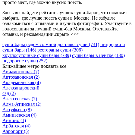
просто мест, где можно вкусно поесть.
Здесь вы найдете рейтинг лучших суши-баров, что поможет
выбрать, где лучще поесть суши в Москве. Не забудьте
ознакомиться с отзывами и изучить фотографии. Участвуйте в
голосовании за лучший суши-бар Москвы. Отставляйте
отзывы, и рекомендации.
скрыть <<<
суши-бары рядом со мной
доставка суши
(731)
пиццерии и
суши бары
(146)
рестораны суши
(306)
круглосуточные суши бары
(789)
суши бары в центре
(180)
недорогие суши
(252)
Ближайшее метро
показать все
Авиамоторная
(7)
Автозаводская
(2)
Академическая
(4)
Александровский
сад
(2)
Алексеевская
(7)
Алма-Атинская
(2)
Алтуфьево
(8)
Аминьевская
(4)
Аннино
(1)
Арбатская
(4)
Аэропорт
(5)