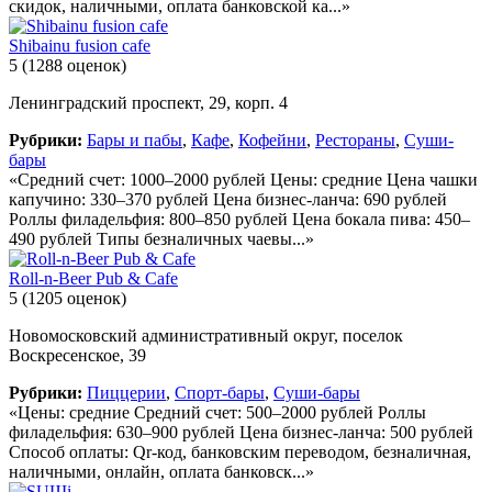
скидок, наличными, оплата банковской ка...»
Shibainu fusion cafe
5
(1288 оценок)
Ленинградский проспект, 29, корп. 4
Рубрики:
Бары и пабы
,
Кафе
,
Кофейни
,
Рестораны
,
Суши-
бары
«Средний счет: 1000–2000 рублей Цены: средние Цена чашки
капучино: 330–370 рублей Цена бизнес-ланча: 690 рублей
Роллы филадельфия: 800–850 рублей Цена бокала пива: 450–
490 рублей Типы безналичных чаевы...»
Roll-n-Beer Pub & Cafe
5
(1205 оценок)
Новомосковский административный округ, поселок
Воскресенское, 39
Рубрики:
Пиццерии
,
Спорт-бары
,
Суши-бары
«Цены: средние Средний счет: 500–2000 рублей Роллы
филадельфия: 630–900 рублей Цена бизнес-ланча: 500 рублей
Способ оплаты: Qr-код, банковским переводом, безналичная,
наличными, онлайн, оплата банковск...»