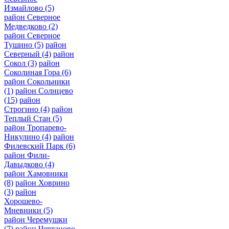
Измайлово
(5)
район Северное
Медведково
(2)
район Северное
Тушино
(5)
район
Северный
(4)
район
Сокол
(3)
район
Соколиная Гора
(6)
район Сокольники
(1)
район Солнцево
(15)
район
Строгино
(4)
район
Теплый Стан
(5)
район Тропарево-
Никулино
(4)
район
Филевский Парк
(6)
район Фили-
Давыдково
(4)
район Хамовники
(8)
район Ховрино
(3)
район
Хорошево-
Мневники
(5)
район Черемушки
(7)
район Чертаново