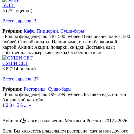
SUШi
5
(252 оценки)
Всего адресов: 3
Рубрики:
Кафе
,
Пиццерии
,
Суши-бары
«Роллы филадельфия: 430–500 рублей Цена бизнес-ланча: 500
рублей Способ оплаты: Наличными, оплата банковской
картой Акции: Акции, подарки, скидки Доставка еды:
собственная курьерская служба Особенности...»
СУШИ СЕТ
3.8
(214 оценок)
Всего адресов: 27
Рубрики:
Рестораны
,
Суши-бары
«Роллы филадельфия: 199–399 рублей Доставка еды, оплата
банковской картой»
1
2
3
4
5
6
...
»
AyLe.ru 💃🤳 - все развлечения Москвы и России | 2012 - 2026
Если Вы являетесь владельцем ресторана, сауны или другого