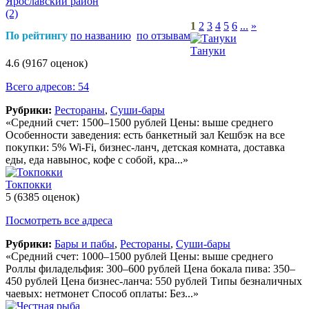
Ярославский район
(2)
1
2
3
4
5
6
...
»
По рейтингу
по названию
по отзывам
Тануки
4.6
(9167 оценок)
Всего адресов: 54
Рубрики:
Рестораны
,
Суши-бары
«Средний счет: 1500–1500 рублей Цены: выше среднего
Особенности заведения: есть банкетный зал Кешбэк на все
покупки: 5% Wi-Fi, бизнес-ланч, детская комната, доставка
еды, еда навынос, кофе с собой, кра...»
Токпокки
5
(6385 оценок)
Посмотреть все адреса
Рубрики:
Бары и пабы
,
Рестораны
,
Суши-бары
«Средний счет: 1000–1500 рублей Цены: выше среднего
Роллы филадельфия: 300–600 рублей Цена бокала пива: 350–
450 рублей Цена бизнес-ланча: 550 рублей Типы безналичных
чаевых: нетмонет Способ оплаты: Без...»