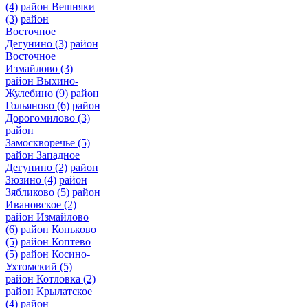
(4)
район Вешняки
(3)
район
Восточное
Дегунино
(3)
район
Восточное
Измайлово
(3)
район Выхино-
Жулебино
(9)
район
Гольяново
(6)
район
Дорогомилово
(3)
район
Замоскворечье
(5)
район Западное
Дегунино
(2)
район
Зюзино
(4)
район
Зябликово
(5)
район
Ивановское
(2)
район Измайлово
(6)
район Коньково
(5)
район Коптево
(5)
район Косино-
Ухтомский
(5)
район Котловка
(2)
район Крылатское
(4)
район