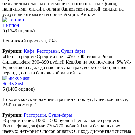
безналичных чаевых: нетмонет Способ оплаты: Qr-код,
наличными, онлайн, оплата банковской картой, скидки на
услуги льготным категориям Акции: Акц...»
Ниппон
5
(1549 оценок)
Ленинский проспект, 73/8
Рубрики:
Кафе
,
Рестораны
,
Суши-бары
«Цены: средние Средний счет: 450–700 рублей Роллы
филадельфия: 390–390 рублей Кешбэк на все покупки: 5% Wi-
Fi, доставка еды, еда навынос, завтрак, кофе с собой, летняя
веранда, оплата банковской картой...»
Sticks Sushi
5
(1405 оценок)
Новомосковский административный округ, Киевское шоссе,
23-й километр, 1
Рубрики:
Рестораны
,
Суши-бары
«Средний счет: 1000–1500 рублей Цены: выше среднего
Роллы филадельфия: 770–770 рублей Типы безналичных
чаевых: нетмонет Способ оплаты: Qr-код, дисконтная система