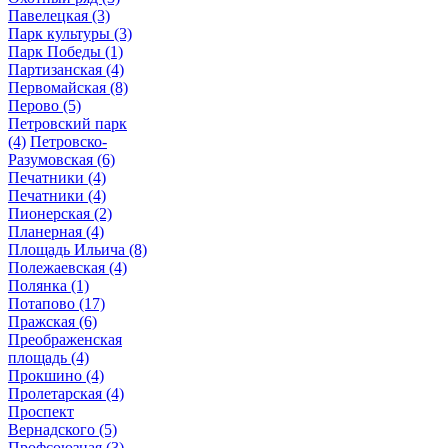
Павелецкая
(3)
Парк культуры
(3)
Парк Победы
(1)
Партизанская
(4)
Первомайская
(8)
Перово
(5)
Петровский парк
(4)
Петровско-
Разумовская
(6)
Печатники
(4)
Печатники
(4)
Пионерская
(2)
Планерная
(4)
Площадь Ильича
(8)
Полежаевская
(4)
Полянка
(1)
Потапово
(17)
Пражская
(6)
Преображенская
площадь
(4)
Прокшино
(4)
Пролетарская
(4)
Проспект
Вернадского
(5)
Профсоюзная
(3)