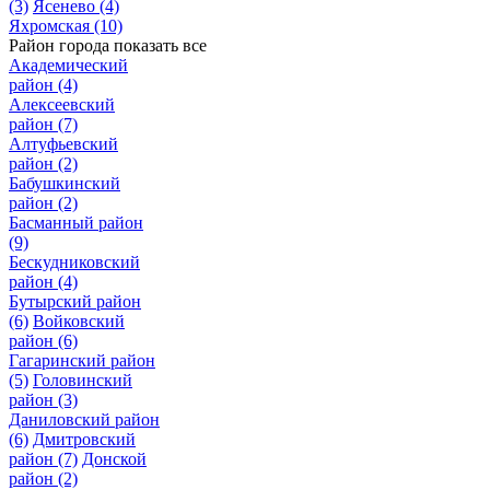
(3)
Ясенево
(4)
Яхромская
(10)
Район города
показать все
Академический
район
(4)
Алексеевский
район
(7)
Алтуфьевский
район
(2)
Бабушкинский
район
(2)
Басманный район
(9)
Бескудниковский
район
(4)
Бутырский район
(6)
Войковский
район
(6)
Гагаринский район
(5)
Головинский
район
(3)
Даниловский район
(6)
Дмитровский
район
(7)
Донской
район
(2)