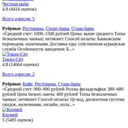
Честная рыба
4.9
(4414 оценок)
Всего адресов: 5
Рубрики:
Рестораны
,
Спорт-бары
,
Суши-бары
«Средний счет: 1000–1500 рублей Цены: выше среднего Типы
безналичных чаевых: нетмонет Способ оплаты: Банковским
переводом, наличными Доставка еды: собственная курьерская
служба Особенности заведения: Б...»
Токио-City
4.8
(14664 оценки)
Всего адресов: 2
Рубрики:
Кафе
,
Рестораны
,
Суши-бары
«Средний счет: 900–900 рублей Роллы филадельфия: 380–680
рублей Цена бизнес-ланча: 400 рублей Типы безналичных
чаевых: нетмонет Способ оплаты: Qr-код, дисконтная система
скидок, наличными, онлайн, опла...»
Киомей
5
(5485 оценок)