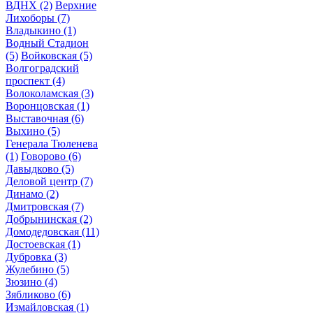
ВДНХ
(2)
Верхние
Лихоборы
(7)
Владыкино
(1)
Водный Стадион
(5)
Войковская
(5)
Волгоградский
проспект
(4)
Волоколамская
(3)
Воронцовская
(1)
Выставочная
(6)
Выхино
(5)
Генерала Тюленева
(1)
Говорово
(6)
Давыдково
(5)
Деловой центр
(7)
Динамо
(2)
Дмитровская
(7)
Добрынинская
(2)
Домодедовская
(11)
Достоевская
(1)
Дубровка
(3)
Жулебино
(5)
Зюзино
(4)
Зябликово
(6)
Измайловская
(1)