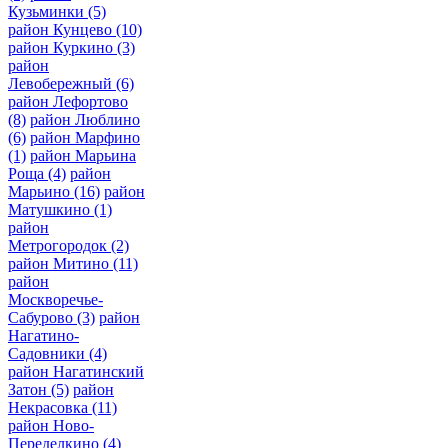
Кузьминки
(5)
район Кунцево
(10)
район Куркино
(3)
район
Левобережный
(6)
район Лефортово
(8)
район Люблино
(6)
район Марфино
(1)
район Марьина
Роща
(4)
район
Марьино
(16)
район
Матушкино
(1)
район
Метрогородок
(2)
район Митино
(11)
район
Москворечье-
Сабурово
(3)
район
Нагатино-
Садовники
(4)
район Нагатинский
Затон
(5)
район
Некрасовка
(11)
район Ново-
Переделкино
(4)