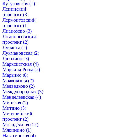
Кутузовская
(1)
Ленинский
проспект
(3)
Лермонтовский
проспект
(1)
Лианозово
(3)
Ломоносовский
проспект
(2)
Лубянка
(1)
Лухмановская
(2)
Люблино
(3)
Марксистская
(4)
Марьина Роща
(2)
Марьино
(8)
Маяковская
(7)
Медведково
(2)
Международная
(3)
Менделеевская
(4)
Минская
(1)
Митино
(5)
Мичуринский
проспект
(2)
Молодёжная
(12)
Мякинино
(1)
Нагатинская
(4)