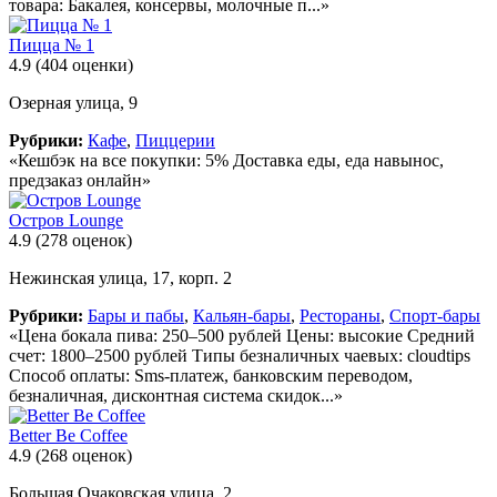
товара: Бакалея, консервы, молочные п...»
Пицца № 1
4.9
(404 оценки)
Озерная улица, 9
Рубрики:
Кафе
,
Пиццерии
«Кешбэк на все покупки: 5% Доставка еды, еда навынос,
предзаказ онлайн»
Остров Lounge
4.9
(278 оценок)
Нежинская улица, 17, корп. 2
Рубрики:
Бары и пабы
,
Кальян-бары
,
Рестораны
,
Спорт-бары
«Цена бокала пива: 250–500 рублей Цены: высокие Средний
счет: 1800–2500 рублей Типы безналичных чаевых: cloudtips
Способ оплаты: Sms-платеж, банковским переводом,
безналичная, дисконтная система скидок...»
Better Be Coffee
4.9
(268 оценок)
Большая Очаковская улица, 2