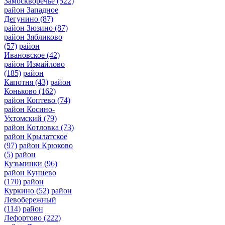
Замоскворечье
(522)
район Западное
Дегунино
(87)
район Зюзино
(87)
район Зябликово
(57)
район
Ивановское
(42)
район Измайлово
(185)
район
Капотня
(43)
район
Коньково
(162)
район Коптево
(74)
район Косино-
Ухтомский
(79)
район Котловка
(73)
район Крылатское
(97)
район Крюково
(5)
район
Кузьминки
(96)
район Кунцево
(170)
район
Куркино
(52)
район
Левобережный
(114)
район
Лефортово
(222)