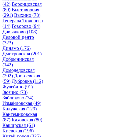
(42)
Воронцовская
(89)
Выставочная
(291)
Выхино
(78)
Генерала Тюленева
(14)
Говорово
(94)
Давыдково
(108)
Деловой центр
(323)
Динамо
(176)
Дмитровская
(201)
Добрынинская
(142)
Домодедовская
(202)
Достоевская
(59)
Дубровка
(112)
Жулебино
(91)
Зюзино
(73)
Зябликово
(74)
Измайловская
(49)
Калужская
(129)
Кантемировская
(87)
Каховская
(80)
Каширская
(61)
Киевская
(196)
Китай-город
(325)