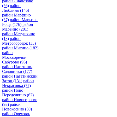
район Лианозово
(56)
район
Люблино
(146)
район Марфино
(37)
район Марьина
Роща
(176)
район
Марьино
(281)
район Матушкино
(13)
район
Метрогородок
(33)
район Митино
(182)
район
Москворечье-
Сабурово
(96)
район Нагатино-
Садовники
(177)
район Нагатинский
Затон
(131)
район
Некрасовка
(77)
район Ново-
Переделкино
(62)
район Новогиреево
(93)
район
Новокосино
(50)
район Орехово-