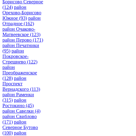
Борисово Северное
(124)
район
Орехово-Борисово
Южное
(93)
район
Отрадное
(162)
район Очаково-
Матвеевское
(123)
район Перово
(171)
район Печатники
(95)
район
Покровское-
Стрешнево
(122)
район
Преображенское
(128)
район
Проспект
Вернадского
(113)
район Раменки
(315)
район
Ростокино
(45)
район Савелки
(4)
район Свиблово
(171)
район
Северное Бутово
(100)
район