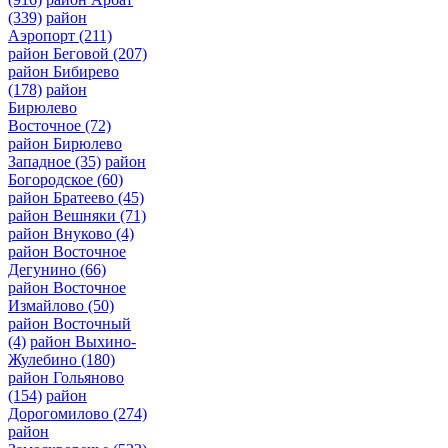
(339)
район
Аэропорт
(211)
район Беговой
(207)
район Бибирево
(178)
район
Бирюлево
Восточное
(72)
район Бирюлево
Западное
(35)
район
Богородское
(60)
район Братеево
(45)
район Вешняки
(71)
район Внуково
(4)
район Восточное
Дегунино
(66)
район Восточное
Измайлово
(50)
район Восточный
(4)
район Выхино-
Жулебино
(180)
район Гольяново
(154)
район
Дорогомилово
(274)
район