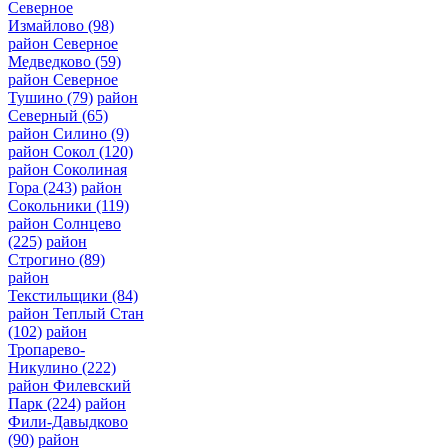
Северное
Измайлово
(98)
район Северное
Медведково
(59)
район Северное
Тушино
(79)
район
Северный
(65)
район Силино
(9)
район Сокол
(120)
район Соколиная
Гора
(243)
район
Сокольники
(119)
район Солнцево
(225)
район
Строгино
(89)
район
Текстильщики
(84)
район Теплый Стан
(102)
район
Тропарево-
Никулино
(222)
район Филевский
Парк
(224)
район
Фили-Давыдково
(90)
район