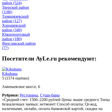
район
(524)
Тверской район
(1186)
Тимирязевский
район
(127)
Хорошевский
район
(349)
Южнопортовый
район
(180)
Ярославский район
(77)
Посетители AyLe.ru рекомендуют:
Kikuhana
5
(1574 оценки)
Аминьевское шоссе, 6
Рубрики:
Рестораны
,
Суши-бары
«Средний счет: 1500–2200 рублей Цены: выше среднего Типы
безналичных чаевых: нетмонет Способ оплаты: Qr-код,
наличными, онлайн, оплата банковской картой, скидки на