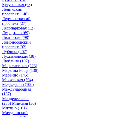
Кутузовская
(68)
Ленинский
проспект
(146)
Лермонтовский
проспект
(27)
Лесопарковая
(12)
Лефортово
(69)
Лианозово
(98)
Ломоносовский
проспект
(92)
Лубянка
(207)
Лухмановская
(38)
Люблино
(107)
Марксистская
(223)
Марьина Роща
(138)
Марьино
(145)
Маяковская
(304)
Медведково
(100)
Международная
(137)
Менделеевская
(235)
Минская
(36)
Митино
(101)
Мичуринский