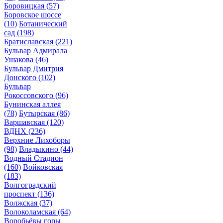
Боровицкая
(57)
Боровское шоссе
(10)
Ботанический
сад
(198)
Братиславская
(221)
Бульвар Адмирала
Ушакова
(46)
Бульвар Дмитрия
Донского
(102)
Бульвар
Рокоссовского
(96)
Бунинская аллея
(78)
Бутырская
(86)
Варшавская
(120)
ВДНХ
(236)
Верхние Лихоборы
(98)
Владыкино
(44)
Водный Стадион
(160)
Войковская
(183)
Волгоградский
проспект
(136)
Волжская
(37)
Волоколамская
(64)
Воробьёвы горы