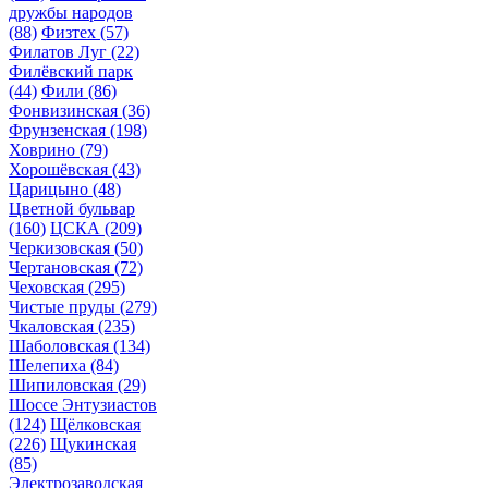
дружбы народов
(88)
Физтех
(57)
Филатов Луг
(22)
Филёвский парк
(44)
Фили
(86)
Фонвизинская
(36)
Фрунзенская
(198)
Ховрино
(79)
Хорошёвская
(43)
Царицыно
(48)
Цветной бульвар
(160)
ЦСКА
(209)
Черкизовская
(50)
Чертановская
(72)
Чеховская
(295)
Чистые пруды
(279)
Чкаловская
(235)
Шаболовская
(134)
Шелепиха
(84)
Шипиловская
(29)
Шоссе Энтузиастов
(124)
Щёлковская
(226)
Щукинская
(85)
Электрозаводская