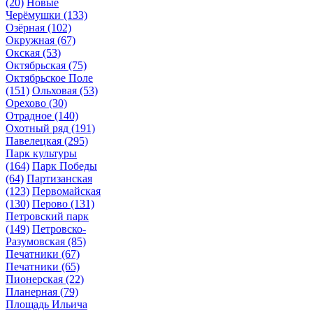
(20)
Новые
Черёмушки
(133)
Озёрная
(102)
Окружная
(67)
Окская
(53)
Октябрьская
(75)
Октябрьское Поле
(151)
Ольховая
(53)
Орехово
(30)
Отрадное
(140)
Охотный ряд
(191)
Павелецкая
(295)
Парк культуры
(164)
Парк Победы
(64)
Партизанская
(123)
Первомайская
(130)
Перово
(131)
Петровский парк
(149)
Петровско-
Разумовская
(85)
Печатники
(67)
Печатники
(65)
Пионерская
(22)
Планерная
(79)
Площадь Ильича