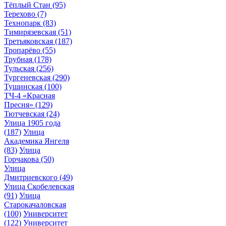
Тёплый Стан
(95)
Терехово
(7)
Технопарк
(83)
Тимирязевская
(51)
Третьяковская
(187)
Тропарёво
(55)
Трубная
(178)
Тульская
(256)
Тургеневская
(290)
Тушинская
(100)
ТЧ-4 «Красная
Пресня»
(129)
Тютчевская
(24)
Улица 1905 года
(187)
Улица
Академика Янгеля
(83)
Улица
Горчакова
(50)
Улица
Дмитриевского
(49)
Улица Скобелевская
(91)
Улица
Старокачаловская
(100)
Университет
(122)
Университет