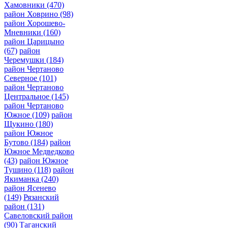
Хамовники
(470)
район Ховрино
(98)
район Хорошево-
Мневники
(160)
район Царицыно
(67)
район
Черемушки
(184)
район Чертаново
Северное
(101)
район Чертаново
Центральное
(145)
район Чертаново
Южное
(109)
район
Щукино
(180)
район Южное
Бутово
(184)
район
Южное Медведково
(43)
район Южное
Тушино
(118)
район
Якиманка
(240)
район Ясенево
(149)
Рязанский
район
(131)
Савеловский район
(90)
Таганский