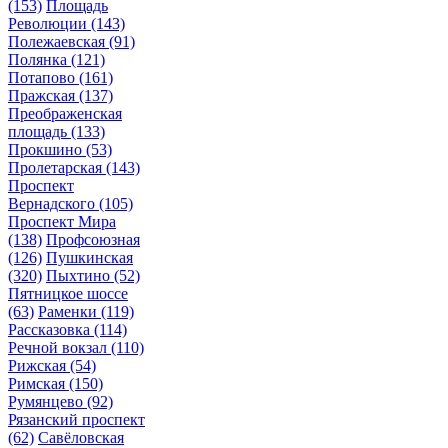
(153)
Площадь
Революции
(143)
Полежаевская
(91)
Полянка
(121)
Потапово
(161)
Пражская
(137)
Преображенская
площадь
(133)
Прокшино
(53)
Пролетарская
(143)
Проспект
Вернадского
(105)
Проспект Мира
(138)
Профсоюзная
(126)
Пушкинская
(320)
Пыхтино
(52)
Пятницкое шоссе
(63)
Раменки
(119)
Рассказовка
(114)
Речной вокзал
(110)
Рижская
(54)
Римская
(150)
Румянцево
(92)
Рязанский проспект
(62)
Савёловская