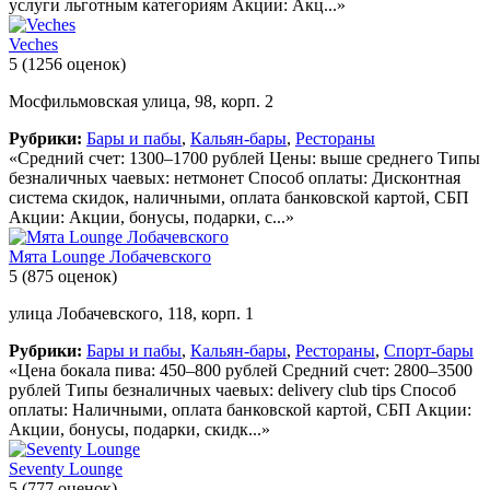
услуги льготным категориям Акции: Акц...»
Veches
5
(1256 оценок)
Мосфильмовская улица, 98, корп. 2
Рубрики:
Бары и пабы
,
Кальян-бары
,
Рестораны
«Средний счет: 1300–1700 рублей Цены: выше среднего Типы
безналичных чаевых: нетмонет Способ оплаты: Дисконтная
система скидок, наличными, оплата банковской картой, СБП
Акции: Акции, бонусы, подарки, с...»
Мята Lounge Лобачевского
5
(875 оценок)
улица Лобачевского, 118, корп. 1
Рубрики:
Бары и пабы
,
Кальян-бары
,
Рестораны
,
Спорт-бары
«Цена бокала пива: 450–800 рублей Средний счет: 2800–3500
рублей Типы безналичных чаевых: delivery club tips Способ
оплаты: Наличными, оплата банковской картой, СБП Акции:
Акции, бонусы, подарки, скидк...»
Seventy Lounge
5
(777 оценок)