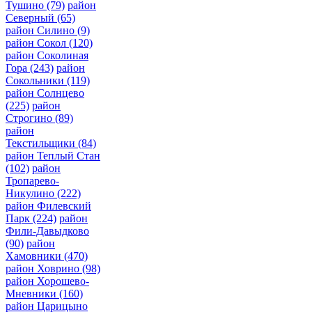
Тушино
(79)
район
Северный
(65)
район Силино
(9)
район Сокол
(120)
район Соколиная
Гора
(243)
район
Сокольники
(119)
район Солнцево
(225)
район
Строгино
(89)
район
Текстильщики
(84)
район Теплый Стан
(102)
район
Тропарево-
Никулино
(222)
район Филевский
Парк
(224)
район
Фили-Давыдково
(90)
район
Хамовники
(470)
район Ховрино
(98)
район Хорошево-
Мневники
(160)
район Царицыно