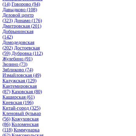
(14)
Говорово
(94)
Давыдково
(108)
Деловой центр
(323)
Динамо
(176)
Дмитровская
(201)
Добрынинская
(142)
Домодедовская
(202)
Достоевская
(59)
Дубровка
(112)
Жулебино
(91)
Зюзино
(73)
Зябликово
(74)
Измайловская
(49)
Калужская
(129)
Кантемировская
(87)
Каховская
(80)
Каширская
(61)
Киевская
(196)
Китай-город
(325)
Кленовый бульвар
(56)
Кожуховская
(86)
Коломенская
(118)
Коммунарка
(62)
Комсомольская