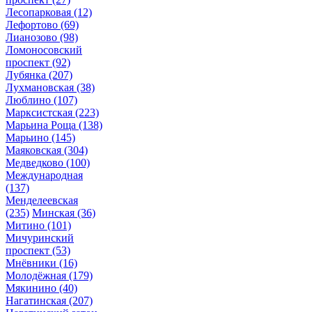
Лесопарковая
(12)
Лефортово
(69)
Лианозово
(98)
Ломоносовский
проспект
(92)
Лубянка
(207)
Лухмановская
(38)
Люблино
(107)
Марксистская
(223)
Марьина Роща
(138)
Марьино
(145)
Маяковская
(304)
Медведково
(100)
Международная
(137)
Менделеевская
(235)
Минская
(36)
Митино
(101)
Мичуринский
проспект
(53)
Мнёвники
(16)
Молодёжная
(179)
Мякинино
(40)
Нагатинская
(207)