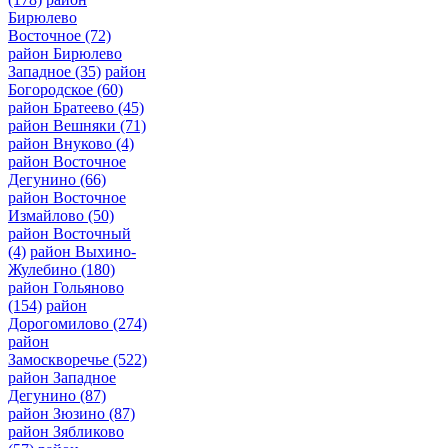
Бирюлево
Восточное
(72)
район Бирюлево
Западное
(35)
район
Богородское
(60)
район Братеево
(45)
район Вешняки
(71)
район Внуково
(4)
район Восточное
Дегунино
(66)
район Восточное
Измайлово
(50)
район Восточный
(4)
район Выхино-
Жулебино
(180)
район Гольяново
(154)
район
Дорогомилово
(274)
район
Замоскворечье
(522)
район Западное
Дегунино
(87)
район Зюзино
(87)
район Зябликово