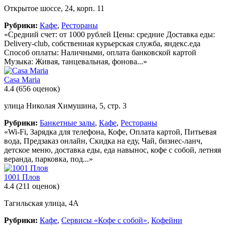
Открытое шоссе, 24, корп. 11
Рубрики:
Кафе
,
Рестораны
«Средний счет: от 1000 рублей Цены: средние Доставка еды:
Delivery-club, собственная курьерская служба, яндекс.еда
Способ оплаты: Наличными, оплата банковской картой
Музыка: Живая, танцевальная, фонова...»
Casa Maria
4.4
(656 оценок)
улица Николая Химушина, 5, стр. 3
Рубрики:
Банкетные залы
,
Кафе
,
Рестораны
«Wi-Fi, Зарядка для телефона, Кофе, Оплата картой, Питьевая
вода, Предзаказ онлайн, Скидка на еду, Чай, бизнес-ланч,
детское меню, доставка еды, еда навынос, кофе с собой, летняя
веранда, парковка, под...»
1001 Плов
4.4
(211 оценок)
Тагильская улица, 4А
Рубрики:
Кафе
,
Сервисы «Кофе с собой»
,
Кофейни