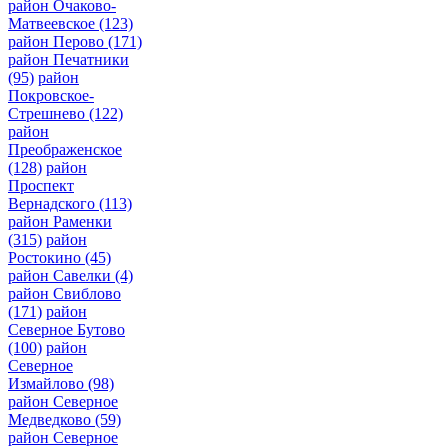
район Очаково-
Матвеевское
(123)
район Перово
(171)
район Печатники
(95)
район
Покровское-
Стрешнево
(122)
район
Преображенское
(128)
район
Проспект
Вернадского
(113)
район Раменки
(315)
район
Ростокино
(45)
район Савелки
(4)
район Свиблово
(171)
район
Северное Бутово
(100)
район
Северное
Измайлово
(98)
район Северное
Медведково
(59)
район Северное