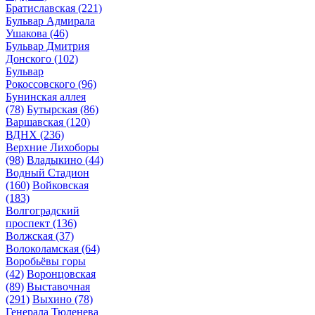
Братиславская
(221)
Бульвар Адмирала
Ушакова
(46)
Бульвар Дмитрия
Донского
(102)
Бульвар
Рокоссовского
(96)
Бунинская аллея
(78)
Бутырская
(86)
Варшавская
(120)
ВДНХ
(236)
Верхние Лихоборы
(98)
Владыкино
(44)
Водный Стадион
(160)
Войковская
(183)
Волгоградский
проспект
(136)
Волжская
(37)
Волоколамская
(64)
Воробьёвы горы
(42)
Воронцовская
(89)
Выставочная
(291)
Выхино
(78)
Генерала Тюленева