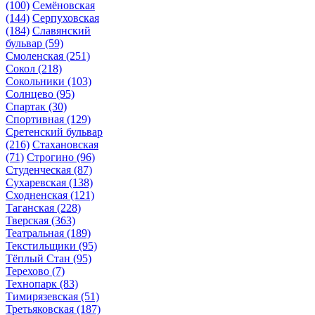
(100)
Семёновская
(144)
Серпуховская
(184)
Славянский
бульвар
(59)
Смоленская
(251)
Сокол
(218)
Сокольники
(103)
Солнцево
(95)
Спартак
(30)
Спортивная
(129)
Сретенский бульвар
(216)
Стахановская
(71)
Строгино
(96)
Студенческая
(87)
Сухаревская
(138)
Сходненская
(121)
Таганская
(228)
Тверская
(363)
Театральная
(189)
Текстильщики
(95)
Тёплый Стан
(95)
Терехово
(7)
Технопарк
(83)
Тимирязевская
(51)
Третьяковская
(187)