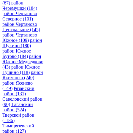
(67)
район
Черемушки
(184)
район Чертаново
Северное
(101)
район Чертаново
Центральное
(145)
район Чертаново
Южное
(109)
район
Щукино
(180)
район Южное
Бутово
(184)
район
Южное Медведково
(43)
район Южное
Тушино
(118)
район
Якиманка
(240)
район Ясенево
(149)
Рязанский
район
(131)
Савеловский район
(90)
Таганский
район
(524)
Тверской район
(1186)
Тимирязевский
район
(127)