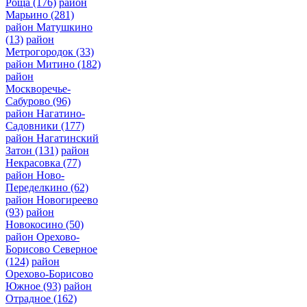
Роща
(176)
район
Марьино
(281)
район Матушкино
(13)
район
Метрогородок
(33)
район Митино
(182)
район
Москворечье-
Сабурово
(96)
район Нагатино-
Садовники
(177)
район Нагатинский
Затон
(131)
район
Некрасовка
(77)
район Ново-
Переделкино
(62)
район Новогиреево
(93)
район
Новокосино
(50)
район Орехово-
Борисово Северное
(124)
район
Орехово-Борисово
Южное
(93)
район
Отрадное
(162)