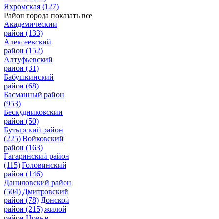
Яхромская
(127)
Район города
показать все
Академический
район
(133)
Алексеевский
район
(152)
Алтуфьевский
район
(31)
Бабушкинский
район
(68)
Басманный район
(953)
Бескудниковский
район
(50)
Бутырский район
(225)
Войковский
район
(163)
Гагаринский район
(115)
Головинский
район
(146)
Даниловский район
(504)
Дмитровский
район
(78)
Донской
район
(215)
жилой
район Новые