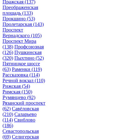
Пражская
(137)
Преображенская
площадь
(133)
Прокшино
(53)
Пролетарская
(143)
Проспект
Вернадского
(105)
Проспект Мира
(138)
Профсоюзная
(126)
Пушкинская
(320)
Пыхтино
(52)
Пятницкое шоссе
(63)
Раменки
(119)
Рассказовка
(114)
Речной вокзал
(110)
Рижская
(54)
Римская
(150)
Румянцево
(92)
Рязанский проспект
(62)
Савёловская
(210)
Саларьево
(114)
Свиблово
(186)
Севастопольская
(69)
Селигерская