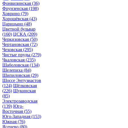
Фонвизинская
(36)
Фрунзенская
(198)
Ховрино
(79)
Хорошёвская
(43)
Царицыно
(48)
Цветной бульвар
(160)
ЦСКА
(209)
Черкизовская
(50)
Чертановская
(72)
Чеховская
(295)
Чистые пруды
(279)
Чкаловская
(235)
Шаболовская
(134)
Шелепиха
(84)
Шипиловская
(29)
Шоссе Энтузиастов
(124)
Щёлковская
(226)
Щукинская
(85)
Электрозаводская
(139)
Юго-
Восточная
(55)
Юго-Западная
(153)
Южная
(76)
Ясенево
(80)