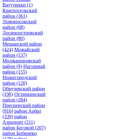
Ватутинки
(1)
Красносельский
район
(361)
Ломоносовский
район
(68)
Лосиноостровский
район
(80)
Мещанский район
(424)
Можайский
район
(137)
Молжаниновский
район
(9)
Нагорный
район
(155)
Нижегородский
район
(120)
Обручевский район
(196)
Останкинский
район
(284)
Пресненский район
(916)
район Арбат
(339)
район
Аэропорт
(211)
район Беговой
(207)
район Бибирево
(178)
район