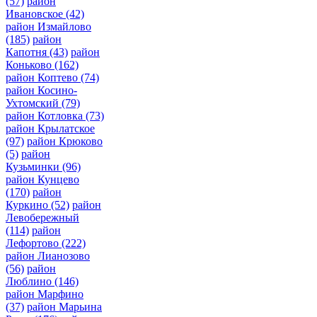
(57)
район
Ивановское
(42)
район Измайлово
(185)
район
Капотня
(43)
район
Коньково
(162)
район Коптево
(74)
район Косино-
Ухтомский
(79)
район Котловка
(73)
район Крылатское
(97)
район Крюково
(5)
район
Кузьминки
(96)
район Кунцево
(170)
район
Куркино
(52)
район
Левобережный
(114)
район
Лефортово
(222)
район Лианозово
(56)
район
Люблино
(146)
район Марфино
(37)
район Марьина