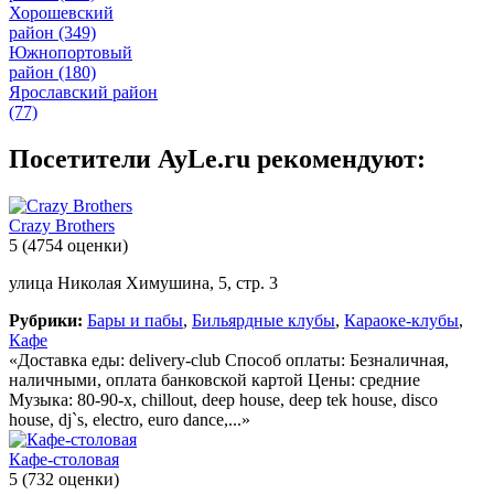
Хорошевский
район
(349)
Южнопортовый
район
(180)
Ярославский район
(77)
Посетители AyLe.ru рекомендуют:
Crazy Brothers
5
(4754 оценки)
улица Николая Химушина, 5, стр. 3
Рубрики:
Бары и пабы
,
Бильярдные клубы
,
Караоке-клубы
,
Кафе
«Доставка еды: delivery-club Способ оплаты: Безналичная,
наличными, оплата банковской картой Цены: средние
Музыка: 80-90-х, chillout, deep house, deep tek house, disco
house, dj`s, electro, euro dance,...»
Кафе-столовая
5
(732 оценки)