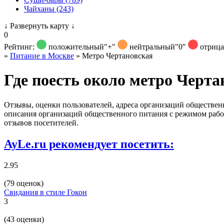
Чайханы (243)
↓
Развернуть карту
↓
0
Рейтинг:
положительный
"+"
нейтральный
"0"
отриц
»
Питание в Москве
»
Метро Чертановская
Где поесть около метро Черта
Отзывы, оценки пользователей, адреса организаций общественн
описания организаций общественного питания с режимом работ
отзывов посетителей.
AyLe.ru рекомендует посетить:
2.95
(79 оценок)
Свидания в стиле Гокон
3
(43 оценки)