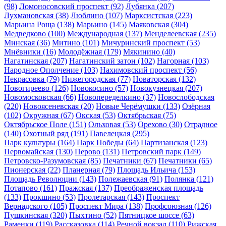
(98)
Ломоносовский проспект
(92)
Лубянка
(207)
Лухмановская
(38)
Люблино
(107)
Марксистская
(223)
Марьина Роща
(138)
Марьино
(145)
Маяковская
(304)
Медведково
(100)
Международная
(137)
Менделеевская
(235)
Минская
(36)
Митино
(101)
Мичуринский проспект
(53)
Мнёвники
(16)
Молодёжная
(179)
Мякинино
(40)
Нагатинская
(207)
Нагатинский затон
(102)
Нагорная
(103)
Народное Ополчение
(103)
Нахимовский проспект
(56)
Некрасовка
(79)
Нижегородская
(77)
Новаторская
(132)
Новогиреево
(126)
Новокосино
(57)
Новокузнецкая
(207)
Новомосковская
(66)
Новопеределкино
(37)
Новослободская
(220)
Новоясеневская
(20)
Новые Черёмушки
(133)
Озёрная
(102)
Окружная
(67)
Окская
(53)
Октябрьская
(75)
Октябрьское Поле
(151)
Ольховая
(53)
Орехово
(30)
Отрадное
(140)
Охотный ряд
(191)
Павелецкая
(295)
Парк культуры
(164)
Парк Победы
(64)
Партизанская
(123)
Первомайская
(130)
Перово
(131)
Петровский парк
(149)
Петровско-Разумовская
(85)
Печатники
(67)
Печатники
(65)
Пионерская
(22)
Планерная
(79)
Площадь Ильича
(153)
Площадь Революции
(143)
Полежаевская
(91)
Полянка
(121)
Потапово
(161)
Пражская
(137)
Преображенская площадь
(133)
Прокшино
(53)
Пролетарская
(143)
Проспект
Вернадского
(105)
Проспект Мира
(138)
Профсоюзная
(126)
Пушкинская
(320)
Пыхтино
(52)
Пятницкое шоссе
(63)
Раменки
(119)
Рассказовка
(114)
Речной вокзал
(110)
Рижская