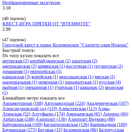
Необыкновенные экскурсии
3.18
(40 оценок)
КВЕСТ-ИГРА ПРЯТКИ ОТ “ВТЕМНОТЕ”
2.98
(47 оценок)
Городской квест в парке Коломенское "Скипетр царя Иоанна"
Быстрый поиск:
По типу кухни
показать все
авторская
(2)
азербайджанская
(2)
азиатская
(2)
американская
(2)
армянская
(1)
восточная
(1)
грузинская
(2)
домашняя
(1)
европейская
(5)
кавказская
(3)
корейская
(1)
мексиканская
(1)
мясная
(2)
национальная
(1)
немецкая
(1)
паназиатская
(1)
русская
(4)
рыбная
(1)
смешанная
(1)
турецкая
(1)
шашлык
(2)
японская
(1)
Ближайшее метро
показать все
Авиамоторная
(168)
Автозаводская
(224)
Академическая
(107)
Александровский сад
(119)
Алексеевская
(113)
Алма-
Атинская
(52)
Алтуфьево
(174)
Аминьевская
(81)
Аннино
(66)
Арбатская
(248)
Аэропорт
(136)
Аэропорт Внуково
(88)
Бабушкинская
(169)
Багратионовская
(126)
Баррикадная
(169)
Бауманская
(273)
Беговая
(33)
Беломорская
(86)
Белорусская