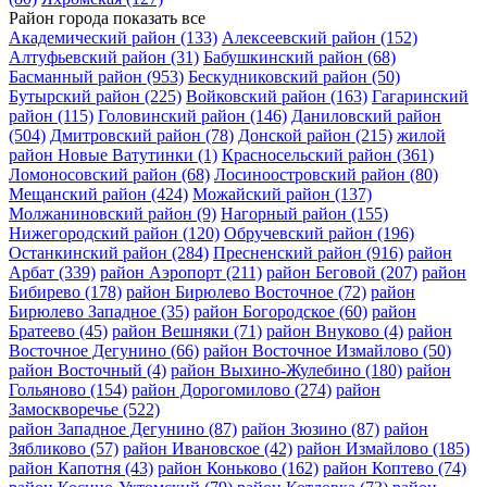
Район города
показать все
Академический район
(133)
Алексеевский район
(152)
Алтуфьевский район
(31)
Бабушкинский район
(68)
Басманный район
(953)
Бескудниковский район
(50)
Бутырский район
(225)
Войковский район
(163)
Гагаринский
район
(115)
Головинский район
(146)
Даниловский район
(504)
Дмитровский район
(78)
Донской район
(215)
жилой
район Новые Ватутинки
(1)
Красносельский район
(361)
Ломоносовский район
(68)
Лосиноостровский район
(80)
Мещанский район
(424)
Можайский район
(137)
Молжаниновский район
(9)
Нагорный район
(155)
Нижегородский район
(120)
Обручевский район
(196)
Останкинский район
(284)
Пресненский район
(916)
район
Арбат
(339)
район Аэропорт
(211)
район Беговой
(207)
район
Бибирево
(178)
район Бирюлево Восточное
(72)
район
Бирюлево Западное
(35)
район Богородское
(60)
район
Братеево
(45)
район Вешняки
(71)
район Внуково
(4)
район
Восточное Дегунино
(66)
район Восточное Измайлово
(50)
район Восточный
(4)
район Выхино-Жулебино
(180)
район
Гольяново
(154)
район Дорогомилово
(274)
район
Замоскворечье
(522)
район Западное Дегунино
(87)
район Зюзино
(87)
район
Зябликово
(57)
район Ивановское
(42)
район Измайлово
(185)
район Капотня
(43)
район Коньково
(162)
район Коптево
(74)