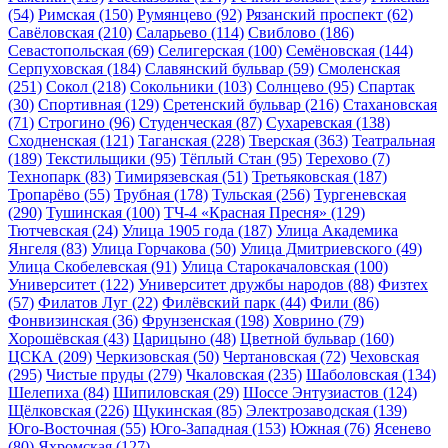
(54)
Римская
(150)
Румянцево
(92)
Рязанский проспект
(62)
Савёловская
(210)
Саларьево
(114)
Свиблово
(186)
Севастопольская
(69)
Селигерская
(100)
Семёновская
(144)
Серпуховская
(184)
Славянский бульвар
(59)
Смоленская
(251)
Сокол
(218)
Сокольники
(103)
Солнцево
(95)
Спартак
(30)
Спортивная
(129)
Сретенский бульвар
(216)
Стахановская
(71)
Строгино
(96)
Студенческая
(87)
Сухаревская
(138)
Сходненская
(121)
Таганская
(228)
Тверская
(363)
Театральная
(189)
Текстильщики
(95)
Тёплый Стан
(95)
Терехово
(7)
Технопарк
(83)
Тимирязевская
(51)
Третьяковская
(187)
Тропарёво
(55)
Трубная
(178)
Тульская
(256)
Тургеневская
(290)
Тушинская
(100)
ТЧ-4 «Красная Пресня»
(129)
Тютчевская
(24)
Улица 1905 года
(187)
Улица Академика
Янгеля
(83)
Улица Горчакова
(50)
Улица Дмитриевского
(49)
Улица Скобелевская
(91)
Улица Старокачаловская
(100)
Университет
(122)
Университет дружбы народов
(88)
Физтех
(57)
Филатов Луг
(22)
Филёвский парк
(44)
Фили
(86)
Фонвизинская
(36)
Фрунзенская
(198)
Ховрино
(79)
Хорошёвская
(43)
Царицыно
(48)
Цветной бульвар
(160)
ЦСКА
(209)
Черкизовская
(50)
Чертановская
(72)
Чеховская
(295)
Чистые пруды
(279)
Чкаловская
(235)
Шаболовская
(134)
Шелепиха
(84)
Шипиловская
(29)
Шоссе Энтузиастов
(124)
Щёлковская
(226)
Щукинская
(85)
Электрозаводская
(139)
Юго-Восточная
(55)
Юго-Западная
(153)
Южная
(76)
Ясенево
(80)
Яхромская
(127)