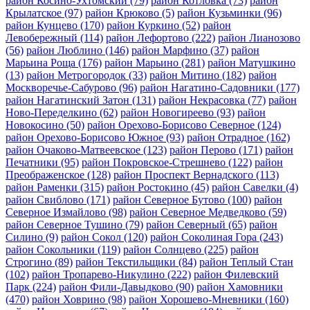
район Косино-Ухтомский
(79)
район Котловка
(73)
район
Крылатское
(97)
район Крюково
(5)
район Кузьминки
(96)
район Кунцево
(170)
район Куркино
(52)
район
Левобережный
(114)
район Лефортово
(222)
район Лианозово
(56)
район Люблино
(146)
район Марфино
(37)
район
Марьина Роща
(176)
район Марьино
(281)
район Матушкино
(13)
район Метрогородок
(33)
район Митино
(182)
район
Москворечье-Сабурово
(96)
район Нагатино-Садовники
(177)
район Нагатинский Затон
(131)
район Некрасовка
(77)
район
Ново-Переделкино
(62)
район Новогиреево
(93)
район
Новокосино
(50)
район Орехово-Борисово Северное
(124)
район Орехово-Борисово Южное
(93)
район Отрадное
(162)
район Очаково-Матвеевское
(123)
район Перово
(171)
район
Печатники
(95)
район Покровское-Стрешнево
(122)
район
Преображенское
(128)
район Проспект Вернадского
(113)
район Раменки
(315)
район Ростокино
(45)
район Савелки
(4)
район Свиблово
(171)
район Северное Бутово
(100)
район
Северное Измайлово
(98)
район Северное Медведково
(59)
район Северное Тушино
(79)
район Северный
(65)
район
Силино
(9)
район Сокол
(120)
район Соколиная Гора
(243)
район Сокольники
(119)
район Солнцево
(225)
район
Строгино
(89)
район Текстильщики
(84)
район Теплый Стан
(102)
район Тропарево-Никулино
(222)
район Филевский
Парк
(224)
район Фили-Давыдково
(90)
район Хамовники
(470)
район Ховрино
(98)
район Хорошево-Мневники
(160)