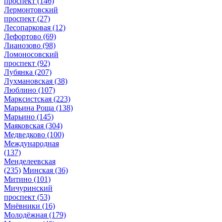
проспект
(146)
Лермонтовский
проспект
(27)
Лесопарковая
(12)
Лефортово
(69)
Лианозово
(98)
Ломоносовский
проспект
(92)
Лубянка
(207)
Лухмановская
(38)
Люблино
(107)
Марксистская
(223)
Марьина Роща
(138)
Марьино
(145)
Маяковская
(304)
Медведково
(100)
Международная
(137)
Менделеевская
(235)
Минская
(36)
Митино
(101)
Мичуринский
проспект
(53)
Мнёвники
(16)
Молодёжная
(179)