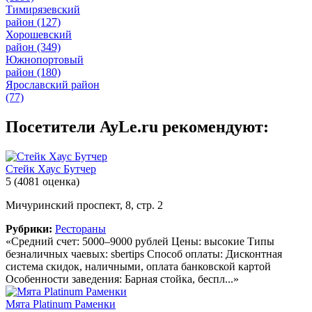
Тимирязевский
район
(127)
Хорошевский
район
(349)
Южнопортовый
район
(180)
Ярославский район
(77)
Посетители AyLe.ru рекомендуют:
Стейк Хаус Бутчер
5
(4081 оценка)
Мичуринский проспект, 8, стр. 2
Рубрики:
Рестораны
«Средний счет: 5000–9000 рублей Цены: высокие Типы
безналичных чаевых: sbertips Способ оплаты: Дисконтная
система скидок, наличными, оплата банковской картой
Особенности заведения: Барная стойка, беспл...»
Мята Platinum Раменки