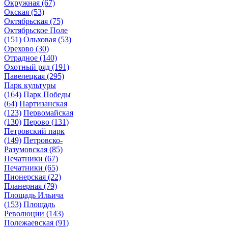
Окружная
(67)
Окская
(53)
Октябрьская
(75)
Октябрьское Поле
(151)
Ольховая
(53)
Орехово
(30)
Отрадное
(140)
Охотный ряд
(191)
Павелецкая
(295)
Парк культуры
(164)
Парк Победы
(64)
Партизанская
(123)
Первомайская
(130)
Перово
(131)
Петровский парк
(149)
Петровско-
Разумовская
(85)
Печатники
(67)
Печатники
(65)
Пионерская
(22)
Планерная
(79)
Площадь Ильича
(153)
Площадь
Революции
(143)
Полежаевская
(91)