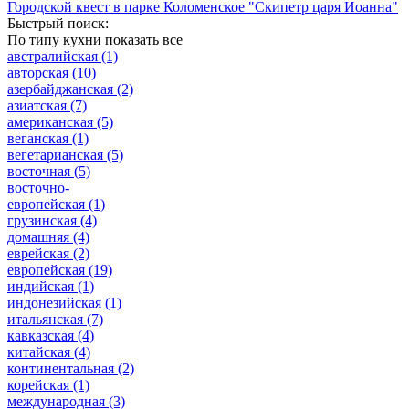
Городской квест в парке Коломенское "Скипетр царя Иоанна"
Быстрый поиск:
По типу кухни
показать все
австралийская
(1)
авторская
(10)
азербайджанская
(2)
азиатская
(7)
американская
(5)
веганская
(1)
вегетарианская
(5)
восточная
(5)
восточно-
европейская
(1)
грузинская
(4)
домашняя
(4)
еврейская
(2)
европейская
(19)
индийская
(1)
индонезийская
(1)
итальянская
(7)
кавказская
(4)
китайская
(4)
континентальная
(2)
корейская
(1)
международная
(3)