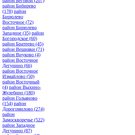
район Беговой
(207)
район Бибирево
(178)
район
Бирюлево
Восточное
(72)
район Бирюлево
Западное
(35)
район
Богородское
(60)
район Братеево
(45)
район Вешняки
(71)
район Внуково
(4)
район Восточное
Дегунино
(66)
район Восточное
Измайлово
(50)
район Восточный
(4)
район Выхино-
Жулебино
(180)
район Гольяново
(154)
район
Дорогомилово
(274)
район
Замоскворечье
(522)
район Западное
Дегунино
(87)