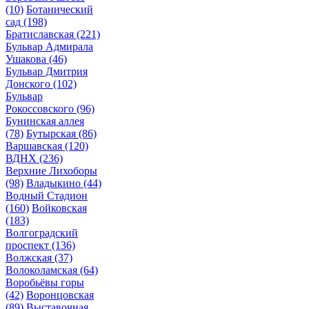
(10)
Ботанический
сад
(198)
Братиславская
(221)
Бульвар Адмирала
Ушакова
(46)
Бульвар Дмитрия
Донского
(102)
Бульвар
Рокоссовского
(96)
Бунинская аллея
(78)
Бутырская
(86)
Варшавская
(120)
ВДНХ
(236)
Верхние Лихоборы
(98)
Владыкино
(44)
Водный Стадион
(160)
Войковская
(183)
Волгоградский
проспект
(136)
Волжская
(37)
Волоколамская
(64)
Воробьёвы горы
(42)
Воронцовская
(89)
Выставочная