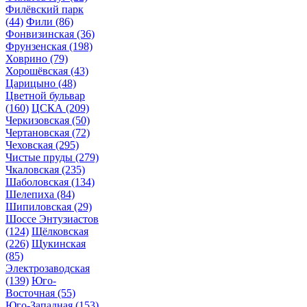
Филёвский парк
(44)
Фили
(86)
Фонвизинская
(36)
Фрунзенская
(198)
Ховрино
(79)
Хорошёвская
(43)
Царицыно
(48)
Цветной бульвар
(160)
ЦСКА
(209)
Черкизовская
(50)
Чертановская
(72)
Чеховская
(295)
Чистые пруды
(279)
Чкаловская
(235)
Шаболовская
(134)
Шелепиха
(84)
Шипиловская
(29)
Шоссе Энтузиастов
(124)
Щёлковская
(226)
Щукинская
(85)
Электрозаводская
(139)
Юго-
Восточная
(55)
Юго-Западная
(153)