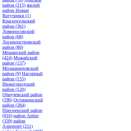
район
(215)
жилой
район Новые
Ватутинки
(1)
Красносельский
район
(361)
Ломоносовский
район
(68)
Лосиноостровский
район
(80)
Мещанский район
(424)
Можайский
район
(137)
Молжаниновский
район
(9)
Нагорный
район
(155)
Нижегородский
район
(120)
Обручевский район
(196)
Останкинский
район
(284)
Пресненский район
(916)
район Арбат
(339)
район
Аэропорт
(211)