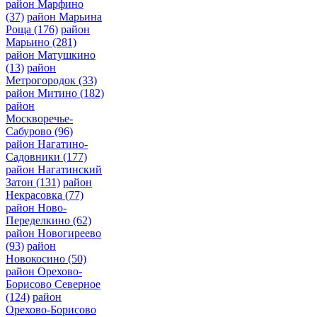
район Марфино
(37)
район Марьина
Роща
(176)
район
Марьино
(281)
район Матушкино
(13)
район
Метрогородок
(33)
район Митино
(182)
район
Москворечье-
Сабурово
(96)
район Нагатино-
Садовники
(177)
район Нагатинский
Затон
(131)
район
Некрасовка
(77)
район Ново-
Переделкино
(62)
район Новогиреево
(93)
район
Новокосино
(50)
район Орехово-
Борисово Северное
(124)
район
Орехово-Борисово