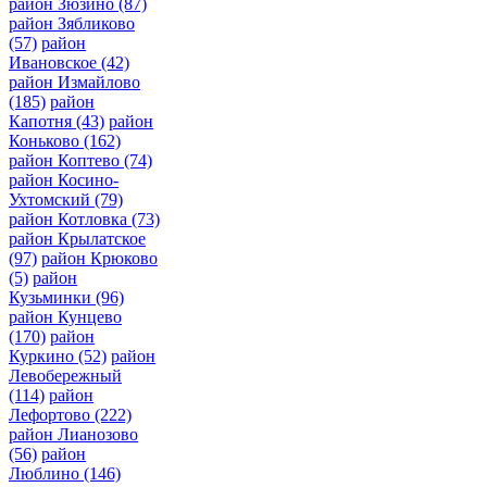
район Зюзино
(87)
район Зябликово
(57)
район
Ивановское
(42)
район Измайлово
(185)
район
Капотня
(43)
район
Коньково
(162)
район Коптево
(74)
район Косино-
Ухтомский
(79)
район Котловка
(73)
район Крылатское
(97)
район Крюково
(5)
район
Кузьминки
(96)
район Кунцево
(170)
район
Куркино
(52)
район
Левобережный
(114)
район
Лефортово
(222)
район Лианозово
(56)
район
Люблино
(146)