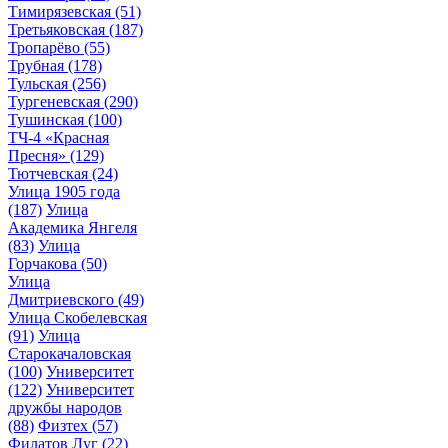
Тимирязевская
(51)
Третьяковская
(187)
Тропарёво
(55)
Трубная
(178)
Тульская
(256)
Тургеневская
(290)
Тушинская
(100)
ТЧ-4 «Красная
Пресня»
(129)
Тютчевская
(24)
Улица 1905 года
(187)
Улица
Академика Янгеля
(83)
Улица
Горчакова
(50)
Улица
Дмитриевского
(49)
Улица Скобелевская
(91)
Улица
Старокачаловская
(100)
Университет
(122)
Университет
дружбы народов
(88)
Физтех
(57)
Филатов Луг
(22)