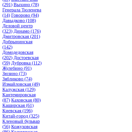
(291)
Выхино
(78)
Генерала Тюленева
(14)
Говорово
(94)
Давыдково
(108)
Деловой центр
(323)
Динамо
(176)
Дмитровская
(201)
Добрынинская
(142)
Домодедовская
(202)
Достоевская
(59)
Дубровка
(112)
Жулебино
(91)
Зюзино
(73)
Зябликово
(74)
Измайловская
(49)
Калужская
(129)
Кантемировская
(87)
Каховская
(80)
Каширская
(61)
Киевская
(196)
Китай-город
(325)
Кленовый бульвар
(56)
Кожуховская
(86)
Коломенская