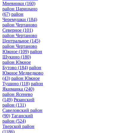
Мневники
(160)
район Царицыно
(67)
район
Черемушки
(184)
район Чертаново
Северное
(101)
район Чертаново
Центральное
(145)
район Чертаново
Южное
(109)
район
Щукино
(180)
район Южное
Бутово
(184)
район
Южное Медведково
(43)
район Южное
Тушино
(118)
район
Якиманка
(240)
район Ясенево
(149)
Рязанский
район
(131)
Савеловский район
(90)
Таганский
район
(524)
Тверской район
(1186)