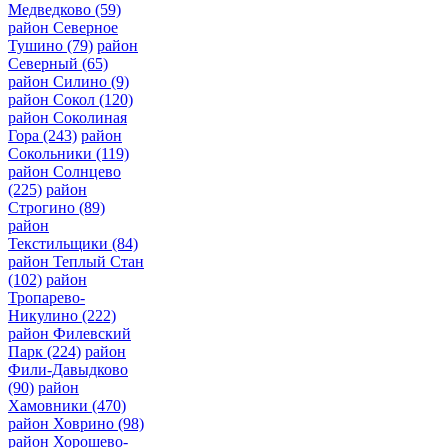
Медведково
(59)
район Северное
Тушино
(79)
район
Северный
(65)
район Силино
(9)
район Сокол
(120)
район Соколиная
Гора
(243)
район
Сокольники
(119)
район Солнцево
(225)
район
Строгино
(89)
район
Текстильщики
(84)
район Теплый Стан
(102)
район
Тропарево-
Никулино
(222)
район Филевский
Парк
(224)
район
Фили-Давыдково
(90)
район
Хамовники
(470)
район Ховрино
(98)
район Хорошево-