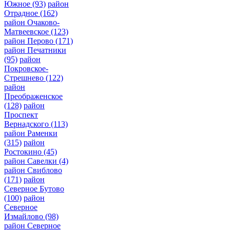
Южное
(93)
район
Отрадное
(162)
район Очаково-
Матвеевское
(123)
район Перово
(171)
район Печатники
(95)
район
Покровское-
Стрешнево
(122)
район
Преображенское
(128)
район
Проспект
Вернадского
(113)
район Раменки
(315)
район
Ростокино
(45)
район Савелки
(4)
район Свиблово
(171)
район
Северное Бутово
(100)
район
Северное
Измайлово
(98)
район Северное