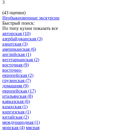
3
(43 оценки)
Необыкновенные экскурсии
Быстрый поиск:
По типу кухни
показать все
авторская
(10)
азербайджанская
(3)
азиатская
(3)
американская
(6)
английская
(1)
вегетарианская
(2)
восточная
(9)
восточно-
европейская
(2)
грузинская
(7)
домашняя
(9)
европейская
(17)
итальянская
(8)
кавказская
(6)
казахская
(1)
киргизская
(1)
китайская
(2)
международная
(1)
морская
(4)
мясная