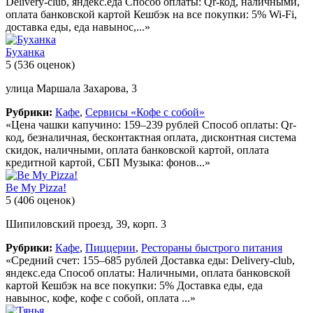
Delivery-club, яндекс.еда Способ оплаты: Qr-код, наличными,
оплата банковской картой Кешбэк на все покупки: 5% Wi-Fi,
доставка еды, еда навынос,...»
Буханка
5
(536 оценок)
улица Маршала Захарова, 3
Рубрики:
Кафе
,
Сервисы «Кофе с собой»
«Цена чашки капучино: 159–239 рублей Способ оплаты: Qr-
код, безналичная, бесконтактная оплата, дисконтная система
скидок, наличными, оплата банковской картой, оплата
кредитной картой, СБП Музыка: фонов...»
Be My Pizza!
5
(406 оценок)
Шипиловский проезд, 39, корп. 3
Рубрики:
Кафе
,
Пиццерии
,
Рестораны быстрого питания
«Средний счет: 155–685 рублей Доставка еды: Delivery-club,
яндекс.еда Способ оплаты: Наличными, оплата банковской
картой Кешбэк на все покупки: 5% Доставка еды, еда
навынос, кофе, кофе с собой, оплата ...»