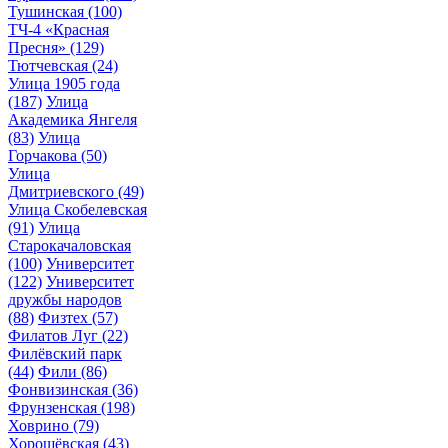
Тушинская
(100)
ТЧ-4 «Красная
Пресня»
(129)
Тютчевская
(24)
Улица 1905 года
(187)
Улица
Академика Янгеля
(83)
Улица
Горчакова
(50)
Улица
Дмитриевского
(49)
Улица Скобелевская
(91)
Улица
Старокачаловская
(100)
Университет
(122)
Университет
дружбы народов
(88)
Физтех
(57)
Филатов Луг
(22)
Филёвский парк
(44)
Фили
(86)
Фонвизинская
(36)
Фрунзенская
(198)
Ховрино
(79)
Хорошёвская
(43)