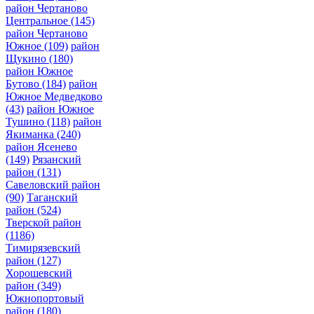
район Чертаново
Центральное
(145)
район Чертаново
Южное
(109)
район
Щукино
(180)
район Южное
Бутово
(184)
район
Южное Медведково
(43)
район Южное
Тушино
(118)
район
Якиманка
(240)
район Ясенево
(149)
Рязанский
район
(131)
Савеловский район
(90)
Таганский
район
(524)
Тверской район
(1186)
Тимирязевский
район
(127)
Хорошевский
район
(349)
Южнопортовый
район
(180)