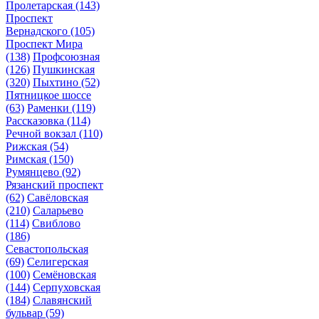
Пролетарская
(143)
Проспект
Вернадского
(105)
Проспект Мира
(138)
Профсоюзная
(126)
Пушкинская
(320)
Пыхтино
(52)
Пятницкое шоссе
(63)
Раменки
(119)
Рассказовка
(114)
Речной вокзал
(110)
Рижская
(54)
Римская
(150)
Румянцево
(92)
Рязанский проспект
(62)
Савёловская
(210)
Саларьево
(114)
Свиблово
(186)
Севастопольская
(69)
Селигерская
(100)
Семёновская
(144)
Серпуховская
(184)
Славянский
бульвар
(59)