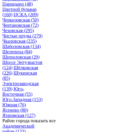
Царицыно
(48)
Цветной бульвар
(160)
ЦСКА
(209)
Черкизовская
(50)
Чертановская
(72)
Чеховская
(295)
Чистые пруды
(279)
Чкаловская
(235)
Шаболовская
(134)
Шелепиха
(84)
Шипиловская
(29)
Шоссе Энтузиастов
(124)
Щёлковская
(226)
Щукинская
(85)
Электрозаводская
(139)
Юго-
Восточная
(55)
Юго-Западная
(153)
Южная
(76)
Ясенево
(80)
Яхромская
(127)
Район города
показать все
Академический
район
(133)