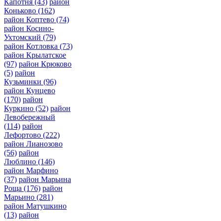
Капотня
(43)
район
Коньково
(162)
район Коптево
(74)
район Косино-
Ухтомский
(79)
район Котловка
(73)
район Крылатское
(97)
район Крюково
(5)
район
Кузьминки
(96)
район Кунцево
(170)
район
Куркино
(52)
район
Левобережный
(114)
район
Лефортово
(222)
район Лианозово
(56)
район
Люблино
(146)
район Марфино
(37)
район Марьина
Роща
(176)
район
Марьино
(281)
район Матушкино
(13)
район