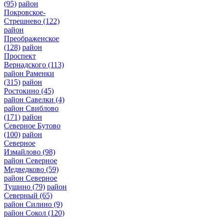
(95)
район
Покровское-
Стрешнево
(122)
район
Преображенское
(128)
район
Проспект
Вернадского
(113)
район Раменки
(315)
район
Ростокино
(45)
район Савелки
(4)
район Свиблово
(171)
район
Северное Бутово
(100)
район
Северное
Измайлово
(98)
район Северное
Медведково
(59)
район Северное
Тушино
(79)
район
Северный
(65)
район Силино
(9)
район Сокол
(120)