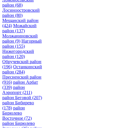
район
(68)
Лосиноостровский
район
(80)
Мещанский район
(424)
Можайский
район
(137)
Молжаниновский
район
(9)
Нагорный
район
(155)
Нижегородский
район
(120)
Обручевский район
(196)
Останкинский
район
(284)
Пресненский район
(916)
район Арбат
(339)
район
Аэропорт
(211)
район Беговой
(207)
район Бибирево
(178)
район
Бирюлево
Восточное
(72)
район Бирюлево