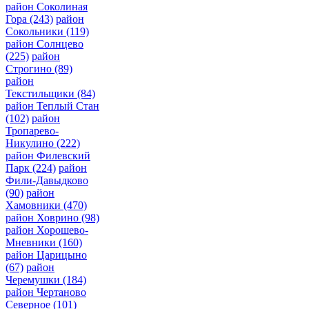
район Соколиная
Гора
(243)
район
Сокольники
(119)
район Солнцево
(225)
район
Строгино
(89)
район
Текстильщики
(84)
район Теплый Стан
(102)
район
Тропарево-
Никулино
(222)
район Филевский
Парк
(224)
район
Фили-Давыдково
(90)
район
Хамовники
(470)
район Ховрино
(98)
район Хорошево-
Мневники
(160)
район Царицыно
(67)
район
Черемушки
(184)
район Чертаново
Северное
(101)