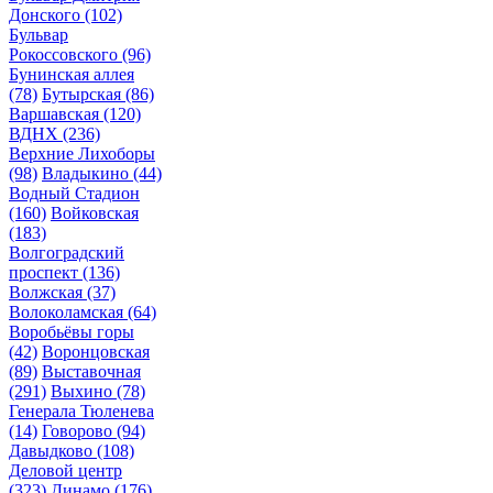
Донского
(102)
Бульвар
Рокоссовского
(96)
Бунинская аллея
(78)
Бутырская
(86)
Варшавская
(120)
ВДНХ
(236)
Верхние Лихоборы
(98)
Владыкино
(44)
Водный Стадион
(160)
Войковская
(183)
Волгоградский
проспект
(136)
Волжская
(37)
Волоколамская
(64)
Воробьёвы горы
(42)
Воронцовская
(89)
Выставочная
(291)
Выхино
(78)
Генерала Тюленева
(14)
Говорово
(94)
Давыдково
(108)
Деловой центр
(323)
Динамо
(176)