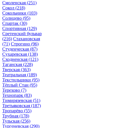
Смоленская
(251)
Сокол
(218)
Сокольники
(103)
Солнцево
(95)
Спартак
(30)
Спортивная
(129)
Сретенский бульвар
(216)
Стахановская
(71)
Строгино
(96)
Студенческая
(87)
Сухаревская
(138)
Сходненская
(121)
Таганская
(228)
Тверская
(363)
Театральная
(189)
Текстильщики
(95)
Тёплый Стан
(95)
Терехово
(7)
Технопарк
(83)
Тимирязевская
(51)
Третьяковская
(187)
Тропарёво
(55)
Трубная
(178)
Тульская
(256)
Тургеневская
(290)