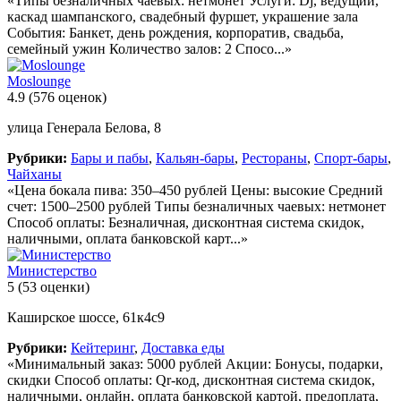
«Типы безналичных чаевых: нетмонет Услуги: Dj, ведущий,
каскад шампанского, свадебный фуршет, украшение зала
События: Банкет, день рождения, корпоратив, свадьба,
семейный ужин Количество залов: 2 Спосо...»
Moslounge
4.9
(576 оценок)
улица Генерала Белова, 8
Рубрики:
Бары и пабы
,
Кальян-бары
,
Рестораны
,
Спорт-бары
,
Чайханы
«Цена бокала пива: 350–450 рублей Цены: высокие Средний
счет: 1500–2500 рублей Типы безналичных чаевых: нетмонет
Способ оплаты: Безналичная, дисконтная система скидок,
наличными, оплата банковской карт...»
Министерство
5
(53 оценки)
Каширское шоссе, 61к4с9
Рубрики:
Кейтеринг
,
Доставка еды
«Минимальный заказ: 5000 рублей Акции: Бонусы, подарки,
скидки Способ оплаты: Qr-код, дисконтная система скидок,
наличными, онлайн, оплата банковской картой, предоплата,