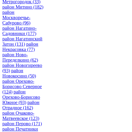
Метрогородок
(33)
район Митино
(182)
район
Москворечье-
Сабурово
(96)
район Нагатино-
Садовники
(177)
район Нагатинский
Затон
(131)
район
Некрасовка
(77)
район Ново-
Переделкино
(62)
район Новогиреево
(93)
район
Новокосино
(50)
район Орехово-
Борисово Северное
(124)
район
Орехово-Борисово
Южное
(93)
район
Отрадное
(162)
район Очаково-
Матвеевское
(123)
район Перово
(171)
район Печатники