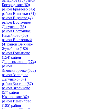
Западное
(35)
район
Богородское
(60)
район Братеево
(45)
район Вешняки
(71)
район Внуково
(4)
район Восточное
Дегунино
(66)
район Восточное
Измайлово
(50)
район Восточный
(4)
район Выхино-
Жулебино
(180)
район Гольяново
(154)
район
Дорогомилово
(274)
район
Замоскворечье
(522)
район Западное
Дегунино
(87)
район Зюзино
(87)
район Зябликово
(57)
район
Ивановское
(42)
район Измайлово
(185)
район