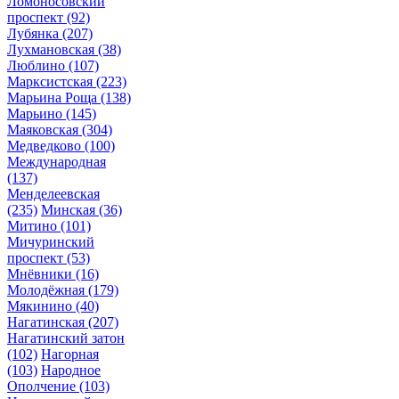
Ломоносовский
проспект
(92)
Лубянка
(207)
Лухмановская
(38)
Люблино
(107)
Марксистская
(223)
Марьина Роща
(138)
Марьино
(145)
Маяковская
(304)
Медведково
(100)
Международная
(137)
Менделеевская
(235)
Минская
(36)
Митино
(101)
Мичуринский
проспект
(53)
Мнёвники
(16)
Молодёжная
(179)
Мякинино
(40)
Нагатинская
(207)
Нагатинский затон
(102)
Нагорная
(103)
Народное
Ополчение
(103)