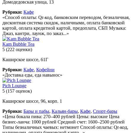
Домодедовская улица, 13
Рубрики:
Кафе
«Способ оплаты: Qr-код, банковским переводом, безналичная,
дисконтная система скидок, наличными, оплата банковской
картой, оплата кредитной картой, предоплата, СБП Музыка:
Джаз, кантри, лаунж, по заказ...»
Kam Bubble Tea
5
(222 оценки)
Каширское шоссе, 61Г
Рубрики:
Кафе
,
Кофейни
«Доставка еды, еда навынос»
Pich Lounge
5
(157 оценок)
Каширское шоссе, 96, корп. 1
Рубрики:
Бары и пабы
,
Кальян-бары
,
Кафе
,
Спорт-бары
«Цена бокала пива: 270–400 рублей Цены: высокие Цена
бизнес-ланча: 1000 рублей Средний счет: 1600–2500 рублей
Типы безналичных чаевых: нетмонет Способ оплаты: Qr-код,
наличными, оплата банковской карто...»