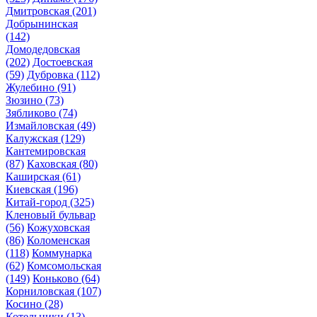
Дмитровская
(201)
Добрынинская
(142)
Домодедовская
(202)
Достоевская
(59)
Дубровка
(112)
Жулебино
(91)
Зюзино
(73)
Зябликово
(74)
Измайловская
(49)
Калужская
(129)
Кантемировская
(87)
Каховская
(80)
Каширская
(61)
Киевская
(196)
Китай-город
(325)
Кленовый бульвар
(56)
Кожуховская
(86)
Коломенская
(118)
Коммунарка
(62)
Комсомольская
(149)
Коньково
(64)
Корниловская
(107)
Косино
(28)
Котельники
(13)