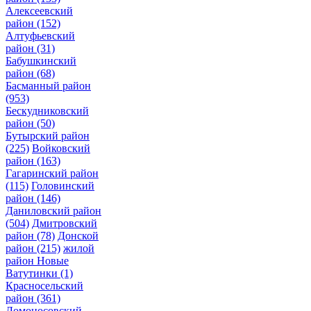
Алексеевский
район
(152)
Алтуфьевский
район
(31)
Бабушкинский
район
(68)
Басманный район
(953)
Бескудниковский
район
(50)
Бутырский район
(225)
Войковский
район
(163)
Гагаринский район
(115)
Головинский
район
(146)
Даниловский район
(504)
Дмитровский
район
(78)
Донской
район
(215)
жилой
район Новые
Ватутинки
(1)
Красносельский
район
(361)
Ломоносовский