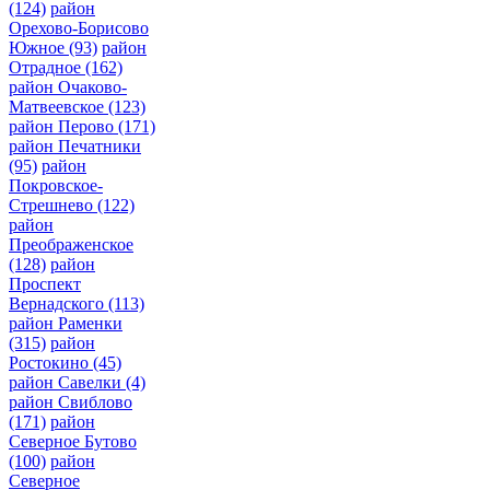
(124)
район
Орехово-Борисово
Южное
(93)
район
Отрадное
(162)
район Очаково-
Матвеевское
(123)
район Перово
(171)
район Печатники
(95)
район
Покровское-
Стрешнево
(122)
район
Преображенское
(128)
район
Проспект
Вернадского
(113)
район Раменки
(315)
район
Ростокино
(45)
район Савелки
(4)
район Свиблово
(171)
район
Северное Бутово
(100)
район
Северное