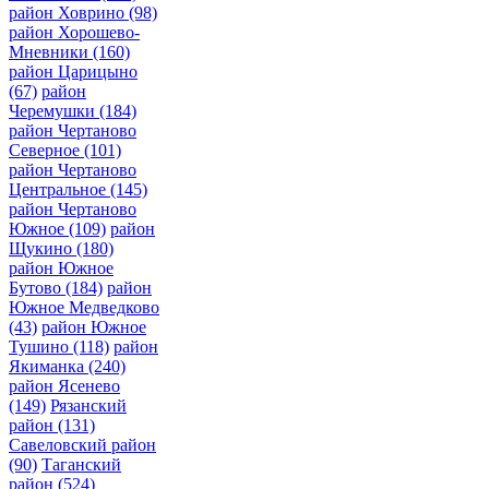
район Ховрино
(98)
район Хорошево-
Мневники
(160)
район Царицыно
(67)
район
Черемушки
(184)
район Чертаново
Северное
(101)
район Чертаново
Центральное
(145)
район Чертаново
Южное
(109)
район
Щукино
(180)
район Южное
Бутово
(184)
район
Южное Медведково
(43)
район Южное
Тушино
(118)
район
Якиманка
(240)
район Ясенево
(149)
Рязанский
район
(131)
Савеловский район
(90)
Таганский
район
(524)