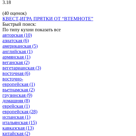
3.18
(40 оценок)
КВЕСТ-ИГРА ПРЯТКИ ОТ “ВТЕМНОТЕ”
Быстрый поиск:
По типу кухни
показать все
авторская
(10)
азиатская
(6)
американская
(5)
английская
(1)
армянская
(1)
веганская
(2)
вегетарианская
(3)
восточная
(6)
восточно-
европейская
(1)
вьетнамская
(2)
грузинская
(9)
домашняя
(8)
еврейская
(1)
европейская
(28)
испанская
(1)
итальянская
(15)
кавказская
(13)
китайская
(2)