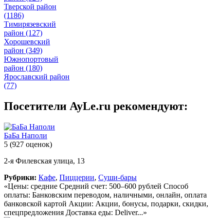
Тверской район
(1186)
Тимирязевский
район
(127)
Хорошевский
район
(349)
Южнопортовый
район
(180)
Ярославский район
(77)
Посетители AyLe.ru рекомендуют:
БаБа Наполи
5
(927 оценок)
2-я Филевская улица, 13
Рубрики:
Кафе
,
Пиццерии
,
Суши-бары
«Цены: средние Средний счет: 500–600 рублей Способ
оплаты: Банковским переводом, наличными, онлайн, оплата
банковской картой Акции: Акции, бонусы, подарки, скидки,
спецпредложения Доставка еды: Deliver...»