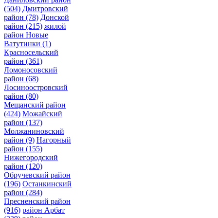
(504)
Дмитровский
район
(78)
Донской
район
(215)
жилой
район Новые
Ватутинки
(1)
Красносельский
район
(361)
Ломоносовский
район
(68)
Лосиноостровский
район
(80)
Мещанский район
(424)
Можайский
район
(137)
Молжаниновский
район
(9)
Нагорный
район
(155)
Нижегородский
район
(120)
Обручевский район
(196)
Останкинский
район
(284)
Пресненский район
(916)
район Арбат