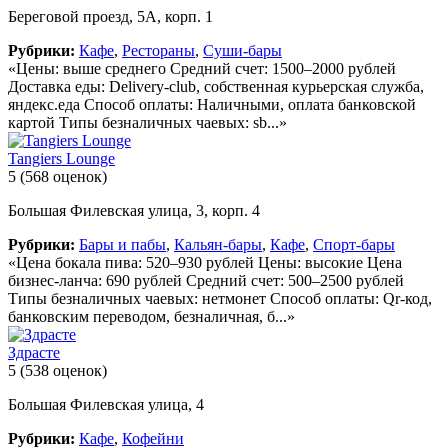
Береговой проезд, 5А, корп. 1
Рубрики:
Кафе
,
Рестораны
,
Суши-бары
«Цены: выше среднего Средний счет: 1500–2000 рублей
Доставка еды: Delivery-club, собственная курьерская служба,
яндекс.еда Способ оплаты: Наличными, оплата банковской
картой Типы безналичных чаевых: sb...»
Tangiers Lounge
5
(568 оценок)
Большая Филевская улица, 3, корп. 4
Рубрики:
Бары и пабы
,
Кальян-бары
,
Кафе
,
Спорт-бары
«Цена бокала пива: 520–930 рублей Цены: высокие Цена
бизнес-ланча: 690 рублей Средний счет: 500–2500 рублей
Типы безналичных чаевых: нетмонет Способ оплаты: Qr-код,
банковским переводом, безналичная, б...»
Здрасте
5
(538 оценок)
Большая Филевская улица, 4
Рубрики:
Кафе
,
Кофейни