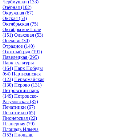
Черёмушки
(133)
Озёрная
(102)
Окружная
(67)
Окская
(53)
Октябрьская
(75)
Октябрьское Поле
(151)
Ольховая
(53)
Орехово
(30)
Отрадное
(140)
Охотный ряд
(191)
Павелецкая
(295)
Парк культуры
(164)
Парк Победы
(64)
Партизанская
(123)
Первомайская
(130)
Перово
(131)
Петровский парк
(149)
Петровско-
Разумовская
(85)
Печатники
(67)
Печатники
(65)
Пионерская
(22)
Планерная
(79)
Площадь Ильича
(153)
Площадь