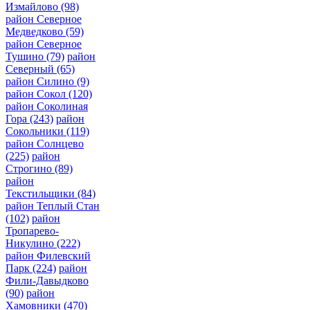
Измайлово
(98)
район Северное
Медведково
(59)
район Северное
Тушино
(79)
район
Северный
(65)
район Силино
(9)
район Сокол
(120)
район Соколиная
Гора
(243)
район
Сокольники
(119)
район Солнцево
(225)
район
Строгино
(89)
район
Текстильщики
(84)
район Теплый Стан
(102)
район
Тропарево-
Никулино
(222)
район Филевский
Парк
(224)
район
Фили-Давыдково
(90)
район
Хамовники
(470)