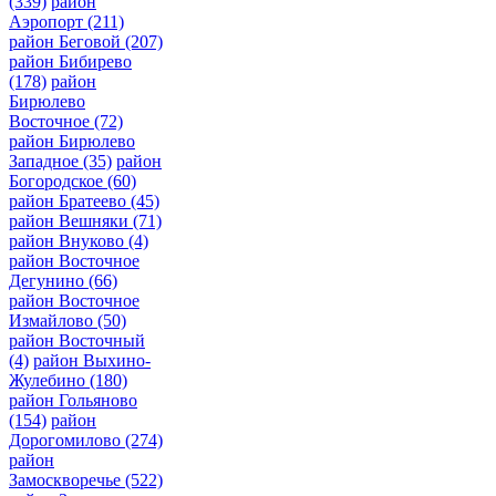
(339)
район
Аэропорт
(211)
район Беговой
(207)
район Бибирево
(178)
район
Бирюлево
Восточное
(72)
район Бирюлево
Западное
(35)
район
Богородское
(60)
район Братеево
(45)
район Вешняки
(71)
район Внуково
(4)
район Восточное
Дегунино
(66)
район Восточное
Измайлово
(50)
район Восточный
(4)
район Выхино-
Жулебино
(180)
район Гольяново
(154)
район
Дорогомилово
(274)
район
Замоскворечье
(522)