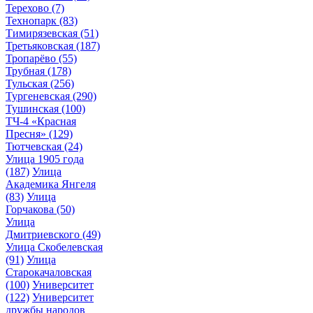
Терехово
(7)
Технопарк
(83)
Тимирязевская
(51)
Третьяковская
(187)
Тропарёво
(55)
Трубная
(178)
Тульская
(256)
Тургеневская
(290)
Тушинская
(100)
ТЧ-4 «Красная
Пресня»
(129)
Тютчевская
(24)
Улица 1905 года
(187)
Улица
Академика Янгеля
(83)
Улица
Горчакова
(50)
Улица
Дмитриевского
(49)
Улица Скобелевская
(91)
Улица
Старокачаловская
(100)
Университет
(122)
Университет
дружбы народов