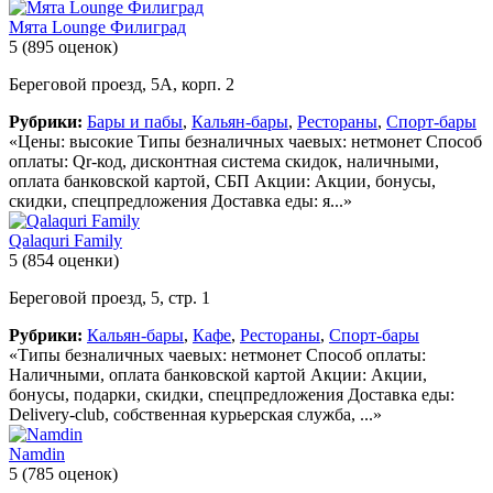
Мята Lounge Филиград
5
(895 оценок)
Береговой проезд, 5А, корп. 2
Рубрики:
Бары и пабы
,
Кальян-бары
,
Рестораны
,
Спорт-бары
«Цены: высокие Типы безналичных чаевых: нетмонет Способ
оплаты: Qr-код, дисконтная система скидок, наличными,
оплата банковской картой, СБП Акции: Акции, бонусы,
скидки, спецпредложения Доставка еды: я...»
Qalaquri Family
5
(854 оценки)
Береговой проезд, 5, стр. 1
Рубрики:
Кальян-бары
,
Кафе
,
Рестораны
,
Спорт-бары
«Типы безналичных чаевых: нетмонет Способ оплаты:
Наличными, оплата банковской картой Акции: Акции,
бонусы, подарки, скидки, спецпредложения Доставка еды:
Delivery-club, собственная курьерская служба, ...»
Namdin
5
(785 оценок)