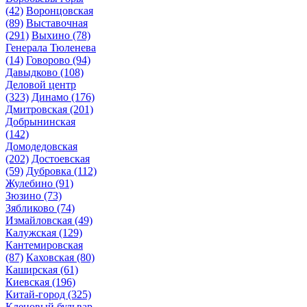
(42)
Воронцовская
(89)
Выставочная
(291)
Выхино
(78)
Генерала Тюленева
(14)
Говорово
(94)
Давыдково
(108)
Деловой центр
(323)
Динамо
(176)
Дмитровская
(201)
Добрынинская
(142)
Домодедовская
(202)
Достоевская
(59)
Дубровка
(112)
Жулебино
(91)
Зюзино
(73)
Зябликово
(74)
Измайловская
(49)
Калужская
(129)
Кантемировская
(87)
Каховская
(80)
Каширская
(61)
Киевская
(196)
Китай-город
(325)
Кленовый бульвар