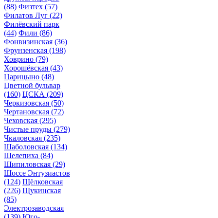
(88)
Физтех
(57)
Филатов Луг
(22)
Филёвский парк
(44)
Фили
(86)
Фонвизинская
(36)
Фрунзенская
(198)
Ховрино
(79)
Хорошёвская
(43)
Царицыно
(48)
Цветной бульвар
(160)
ЦСКА
(209)
Черкизовская
(50)
Чертановская
(72)
Чеховская
(295)
Чистые пруды
(279)
Чкаловская
(235)
Шаболовская
(134)
Шелепиха
(84)
Шипиловская
(29)
Шоссе Энтузиастов
(124)
Щёлковская
(226)
Щукинская
(85)
Электрозаводская
(139)
Юго-