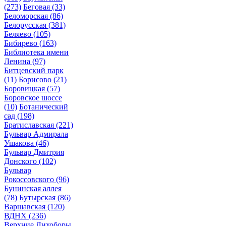
(273)
Беговая
(33)
Беломорская
(86)
Белорусская
(381)
Беляево
(105)
Бибирево
(163)
Библиотека имени
Ленина
(97)
Битцевский парк
(11)
Борисово
(21)
Боровицкая
(57)
Боровское шоссе
(10)
Ботанический
сад
(198)
Братиславская
(221)
Бульвар Адмирала
Ушакова
(46)
Бульвар Дмитрия
Донского
(102)
Бульвар
Рокоссовского
(96)
Бунинская аллея
(78)
Бутырская
(86)
Варшавская
(120)
ВДНХ
(236)
Верхние Лихоборы