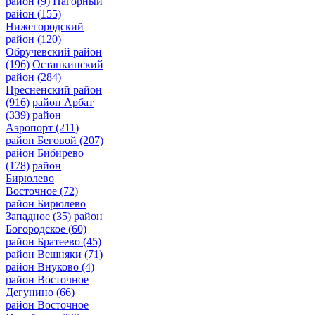
район
(9)
Нагорный
район
(155)
Нижегородский
район
(120)
Обручевский район
(196)
Останкинский
район
(284)
Пресненский район
(916)
район Арбат
(339)
район
Аэропорт
(211)
район Беговой
(207)
район Бибирево
(178)
район
Бирюлево
Восточное
(72)
район Бирюлево
Западное
(35)
район
Богородское
(60)
район Братеево
(45)
район Вешняки
(71)
район Внуково
(4)
район Восточное
Дегунино
(66)
район Восточное