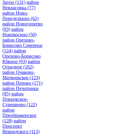
Затон
(131)
район
Некрасовка
(77)
район Ново-
Переделкино
(62)
район Новогиреево
(93)
район
Новокосино
(50)
район Орехово-
Борисово Северное
(124)
район
Орехово-Борисово
Южное
(93)
район
Отрадное
(162)
район Очаково-
Матвеевское
(123)
район Перово
(171)
район Печатники
(95)
район
Покровское-
Стрешнево
(122)
район
Преображенское
(128)
район
Проспект
Вернадского
(113)