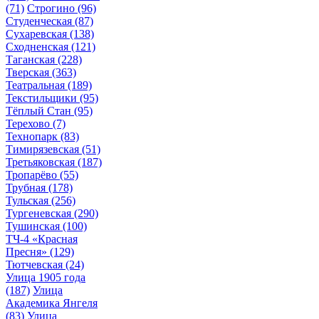
(71)
Строгино
(96)
Студенческая
(87)
Сухаревская
(138)
Сходненская
(121)
Таганская
(228)
Тверская
(363)
Театральная
(189)
Текстильщики
(95)
Тёплый Стан
(95)
Терехово
(7)
Технопарк
(83)
Тимирязевская
(51)
Третьяковская
(187)
Тропарёво
(55)
Трубная
(178)
Тульская
(256)
Тургеневская
(290)
Тушинская
(100)
ТЧ-4 «Красная
Пресня»
(129)
Тютчевская
(24)
Улица 1905 года
(187)
Улица
Академика Янгеля
(83)
Улица