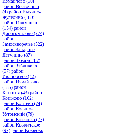
Измайлово
(50)
район Восточный
(4)
район Выхино-
Жулебино
(180)
район Гольяново
(154)
район
Дорогомилово
(274)
район
Замоскворечье
(522)
район Западное
Дегунино
(87)
район Зюзино
(87)
район Зябликово
(57)
район
Ивановское
(42)
район Измайлово
(185)
район
Капотня
(43)
район
Коньково
(162)
район Коптево
(74)
район Косино-
Ухтомский
(79)
район Котловка
(73)
район Крылатское
(97)
район Крюково