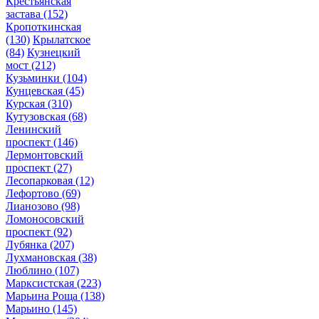
Крестьянская
застава
(152)
Кропоткинская
(130)
Крылатское
(84)
Кузнецкий
мост
(212)
Кузьминки
(104)
Кунцевская
(45)
Курская
(310)
Кутузовская
(68)
Ленинский
проспект
(146)
Лермонтовский
проспект
(27)
Лесопарковая
(12)
Лефортово
(69)
Лианозово
(98)
Ломоносовский
проспект
(92)
Лубянка
(207)
Лухмановская
(38)
Люблино
(107)
Марксистская
(223)
Марьина Роща
(138)
Марьино
(145)