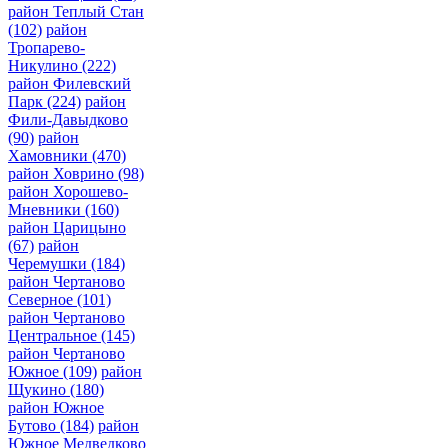
район Теплый Стан
(102)
район
Тропарево-
Никулино
(222)
район Филевский
Парк
(224)
район
Фили-Давыдково
(90)
район
Хамовники
(470)
район Ховрино
(98)
район Хорошево-
Мневники
(160)
район Царицыно
(67)
район
Черемушки
(184)
район Чертаново
Северное
(101)
район Чертаново
Центральное
(145)
район Чертаново
Южное
(109)
район
Щукино
(180)
район Южное
Бутово
(184)
район
Южное Медведково