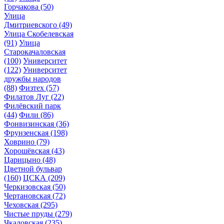
Горчакова
(50)
Улица
Дмитриевского
(49)
Улица Скобелевская
(91)
Улица
Старокачаловская
(100)
Университет
(122)
Университет
дружбы народов
(88)
Физтех
(57)
Филатов Луг
(22)
Филёвский парк
(44)
Фили
(86)
Фонвизинская
(36)
Фрунзенская
(198)
Ховрино
(79)
Хорошёвская
(43)
Царицыно
(48)
Цветной бульвар
(160)
ЦСКА
(209)
Черкизовская
(50)
Чертановская
(72)
Чеховская
(295)
Чистые пруды
(279)
Чкаловская
(235)