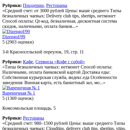
Рубрики:
Пиццерии
,
Рестораны
«Средний счет: от 3000 рублей Цены: выше среднего Типы
безналичных чаевых: Delivery club tips, sbertips, нетмонет
Способ оплаты: Qr-код, безналичная, дисконтная система
скидок, наличными, оплата банков...»
Dizengof/99
5
(2903 оценки)
3-й Красносельский переулок, 19, стр. 11
Рубрики:
Кафе
,
Сервисы «Кофе с собой»
«Типы безналичных чаевых: нетмонет Способ оплаты:
Наличными, оплата банковской картой Доставка еды:
Собственная курьерская служба, яндекс.еда Особенности
заведения: Винная карта, есть банкетный зал, мо...»
Вареничная № 1
5
(1369 оценок)
Комсомольская площадь, 5
Рубрики:
Рестораны
«Средний счет: 980–1500 рублей Цены: выше среднего Типы
безналичных чаевых: Cloudtips, delivery club tips, sbertips, ytips,