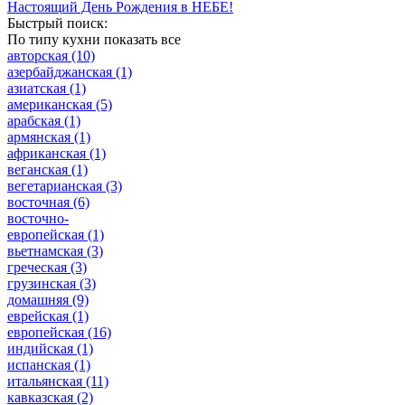
Настоящий День Рождения в НЕБЕ!
Быстрый поиск:
По типу кухни
показать все
авторская
(10)
азербайджанская
(1)
азиатская
(1)
американская
(5)
арабская
(1)
армянская
(1)
африканская
(1)
веганская
(1)
вегетарианская
(3)
восточная
(6)
восточно-
европейская
(1)
вьетнамская
(3)
греческая
(3)
грузинская
(3)
домашняя
(9)
еврейская
(1)
европейская
(16)
индийская
(1)
испанская
(1)
итальянская
(11)
кавказская
(2)