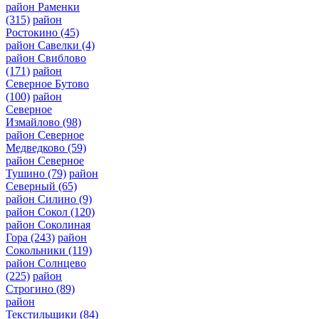
район Раменки
(315)
район
Ростокино
(45)
район Савелки
(4)
район Свиблово
(171)
район
Северное Бутово
(100)
район
Северное
Измайлово
(98)
район Северное
Медведково
(59)
район Северное
Тушино
(79)
район
Северный
(65)
район Силино
(9)
район Сокол
(120)
район Соколиная
Гора
(243)
район
Сокольники
(119)
район Солнцево
(225)
район
Строгино
(89)
район
Текстильщики
(84)