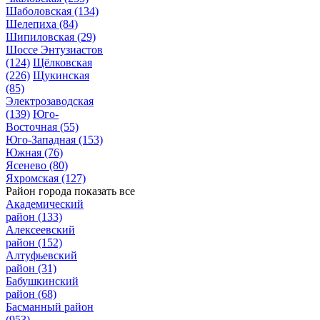
Шаболовская
(134)
Шелепиха
(84)
Шипиловская
(29)
Шоссе Энтузиастов
(124)
Щёлковская
(226)
Щукинская
(85)
Электрозаводская
(139)
Юго-
Восточная
(55)
Юго-Западная
(153)
Южная
(76)
Ясенево
(80)
Яхромская
(127)
Район города
показать все
Академический
район
(133)
Алексеевский
район
(152)
Алтуфьевский
район
(31)
Бабушкинский
район
(68)
Басманный район
(953)