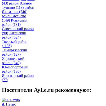
(43)
район Южное
Тушино
(118)
район
Якиманка
(240)
район Ясенево
(149)
Рязанский
район
(131)
Савеловский район
(90)
Таганский
район
(524)
Тверской район
(1186)
Тимирязевский
район
(127)
Хорошевский
район
(349)
Южнопортовый
район
(180)
Ярославский район
(77)
Посетители AyLe.ru рекомендуют:
iL Патио