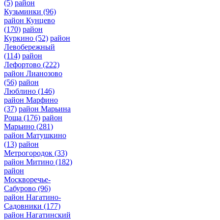
(5)
район
Кузьминки
(96)
район Кунцево
(170)
район
Куркино
(52)
район
Левобережный
(114)
район
Лефортово
(222)
район Лианозово
(56)
район
Люблино
(146)
район Марфино
(37)
район Марьина
Роща
(176)
район
Марьино
(281)
район Матушкино
(13)
район
Метрогородок
(33)
район Митино
(182)
район
Москворечье-
Сабурово
(96)
район Нагатино-
Садовники
(177)
район Нагатинский