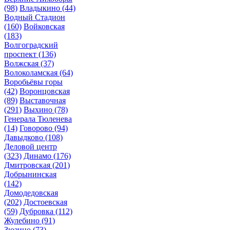
(98)
Владыкино
(44)
Водный Стадион
(160)
Войковская
(183)
Волгоградский
проспект
(136)
Волжская
(37)
Волоколамская
(64)
Воробьёвы горы
(42)
Воронцовская
(89)
Выставочная
(291)
Выхино
(78)
Генерала Тюленева
(14)
Говорово
(94)
Давыдково
(108)
Деловой центр
(323)
Динамо
(176)
Дмитровская
(201)
Добрынинская
(142)
Домодедовская
(202)
Достоевская
(59)
Дубровка
(112)
Жулебино
(91)
Зюзино
(73)