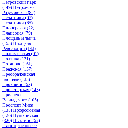
Петровский парк
(149)
Петровско-
Разумовская
(85)
Печатники
(67)
Печатники
(65)
Пионерская
(22)
Планерная
(79)
Площадь Ильича
(153)
Площадь
Революции
(143)
Полежаевская
(91)
Полянка
(121)
Потапово
(161)
Пражская
(137)
Преображенская
площадь
(133)
Прокшино
(53)
Пролетарская
(143)
Проспект
Вернадского
(105)
Проспект Мира
(138)
Профсоюзная
(126)
Пушкинская
(320)
Пыхтино
(52)
Пятницкое шоссе