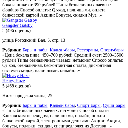
бокала пива: от 390 рублей Типы безналичных чаевых:
cloudtips Способ оплаты: Qr-код, наличными, оплата
банковской картой Акции: Бонусы, скидки Муз...»
Gangster Gatsby
5
(496 оценок)
улица Рогожский Вал, 5, стр. 13
Рубрики:
Бары и пабы
,
Кальян-бары
,
Рестораны
,
Спорт-бары
«Цена бокала пива: 450–700 рублей Средний счет: 2500–3500
рублей Типы безналичных чаевых: нетмонет Способ оплаты:
Qr-код, безналичная, бесконтактная оплата, дисконтная
система скидок, наличными, онлайн...»
Heavy Haze
5
(468 оценок)
Нижегородская улица, 25
Рубрики:
Бары и пабы
,
Кальян-бары
,
Спорт-бары
,
Суши-бары
«Типы безналичных чаевых: нетмонет Способ оплаты:
Банковским переводом, наличными, онлайн, оплата
банковской картой, электронными деньгами Акции: Акции,
бонусы, подарки, скидки, спецпредложения Доставк...»