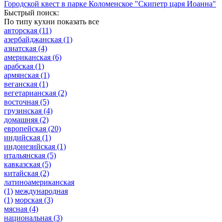
Городской квест в парке Коломенское "Скипетр царя Иоанна"
Быстрый поиск:
По типу кухни
показать все
авторская
(11)
азербайджанская
(1)
азиатская
(4)
американская
(6)
арабская
(1)
армянская
(1)
веганская
(1)
вегетарианская
(2)
восточная
(5)
грузинская
(4)
домашняя
(2)
европейская
(20)
индийская
(1)
индонезийская
(1)
итальянская
(5)
кавказская
(5)
китайская
(2)
латиноамериканская
(1)
международная
(1)
морская
(3)
мясная
(4)
национальная
(3)