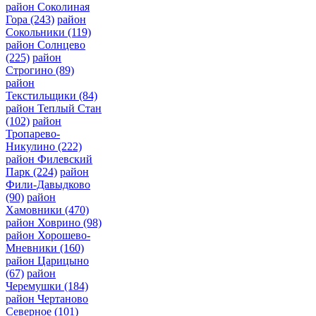
район Соколиная
Гора
(243)
район
Сокольники
(119)
район Солнцево
(225)
район
Строгино
(89)
район
Текстильщики
(84)
район Теплый Стан
(102)
район
Тропарево-
Никулино
(222)
район Филевский
Парк
(224)
район
Фили-Давыдково
(90)
район
Хамовники
(470)
район Ховрино
(98)
район Хорошево-
Мневники
(160)
район Царицыно
(67)
район
Черемушки
(184)
район Чертаново
Северное
(101)