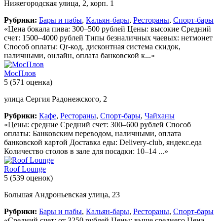
Нижегородская улица, 2, корп. 1
Рубрики:
Бары и пабы
,
Кальян-бары
,
Рестораны
,
Спорт-бары
«Цена бокала пива: 300–500 рублей Цены: высокие Средний
счет: 1500–4000 рублей Типы безналичных чаевых: нетмонет
Способ оплаты: Qr-код, дисконтная система скидок,
наличными, онлайн, оплата банковской к...»
МосПлов
5
(571 оценка)
улица Сергия Радонежского, 2
Рубрики:
Кафе
,
Рестораны
,
Спорт-бары
,
Чайханы
«Цены: средние Средний счет: 300–600 рублей Способ
оплаты: Банковским переводом, наличными, оплата
банковской картой Доставка еды: Delivery-club, яндекс.еда
Количество столов в зале для посадки: 10–14 ...»
Roof Lounge
5
(539 оценок)
Большая Андроньевская улица, 23
Рубрики:
Бары и пабы
,
Кальян-бары
,
Рестораны
,
Спорт-бары
«Средний счет: от 3250 рублей Цены: выше среднего Цена