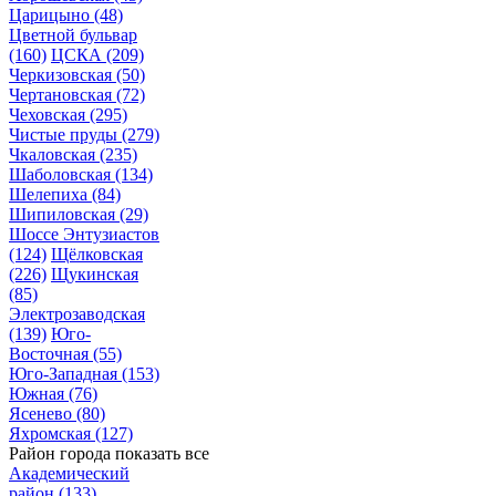
Царицыно
(48)
Цветной бульвар
(160)
ЦСКА
(209)
Черкизовская
(50)
Чертановская
(72)
Чеховская
(295)
Чистые пруды
(279)
Чкаловская
(235)
Шаболовская
(134)
Шелепиха
(84)
Шипиловская
(29)
Шоссе Энтузиастов
(124)
Щёлковская
(226)
Щукинская
(85)
Электрозаводская
(139)
Юго-
Восточная
(55)
Юго-Западная
(153)
Южная
(76)
Ясенево
(80)
Яхромская
(127)
Район города
показать все
Академический
район
(133)