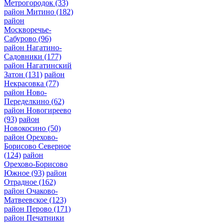
Метрогородок
(33)
район Митино
(182)
район
Москворечье-
Сабурово
(96)
район Нагатино-
Садовники
(177)
район Нагатинский
Затон
(131)
район
Некрасовка
(77)
район Ново-
Переделкино
(62)
район Новогиреево
(93)
район
Новокосино
(50)
район Орехово-
Борисово Северное
(124)
район
Орехово-Борисово
Южное
(93)
район
Отрадное
(162)
район Очаково-
Матвеевское
(123)
район Перово
(171)
район Печатники