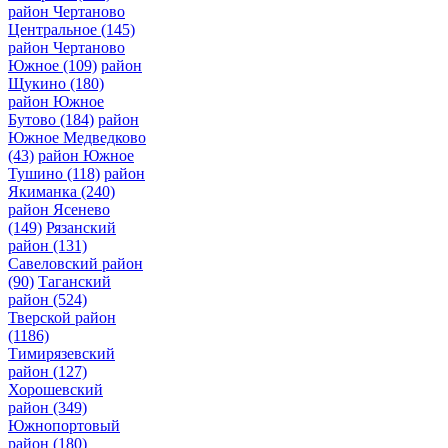
район Чертаново
Центральное
(145)
район Чертаново
Южное
(109)
район
Щукино
(180)
район Южное
Бутово
(184)
район
Южное Медведково
(43)
район Южное
Тушино
(118)
район
Якиманка
(240)
район Ясенево
(149)
Рязанский
район
(131)
Савеловский район
(90)
Таганский
район
(524)
Тверской район
(1186)
Тимирязевский
район
(127)
Хорошевский
район
(349)
Южнопортовый
район
(180)