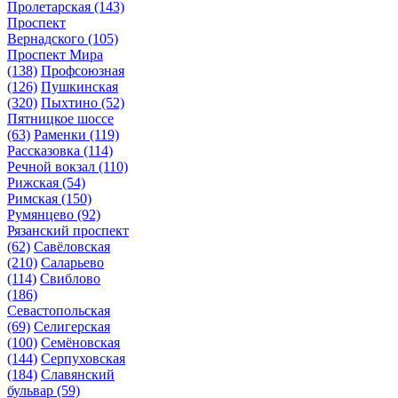
Пролетарская
(143)
Проспект
Вернадского
(105)
Проспект Мира
(138)
Профсоюзная
(126)
Пушкинская
(320)
Пыхтино
(52)
Пятницкое шоссе
(63)
Раменки
(119)
Рассказовка
(114)
Речной вокзал
(110)
Рижская
(54)
Римская
(150)
Румянцево
(92)
Рязанский проспект
(62)
Савёловская
(210)
Саларьево
(114)
Свиблово
(186)
Севастопольская
(69)
Селигерская
(100)
Семёновская
(144)
Серпуховская
(184)
Славянский
бульвар
(59)