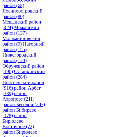
район
(68)
Лосиноостровский
район
(80)
Мещанский район
(424)
Можайский
район
(137)
Молжаниновский
район
(9)
Нагорный
район
(155)
Нижегородский
район
(120)
Обручевский район
(196)
Останкинский
район
(284)
Пресненский район
(916)
район Арбат
(339)
район
Аэропорт
(211)
район Беговой
(207)
район Бибирево
(178)
район
Бирюлево
Восточное
(72)
район Бирюлево