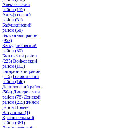
Алексеевский
район
(152)
Алтуфьевский
район
(31)
Бабушкинский
район
(68)
Басманный район
(953)
Бескудниковский
район
(50)
Бутырский район
(225)
Войковский
район
(163)
Гагаринский район
(115)
Головинский
район
(146)
Даниловский район
(504)
Дмитровский
район
(78)
Донской
район
(215)
жилой
район Новые
Ватутинки
(1)
Красносельский
район
(361)
Ломоносовский