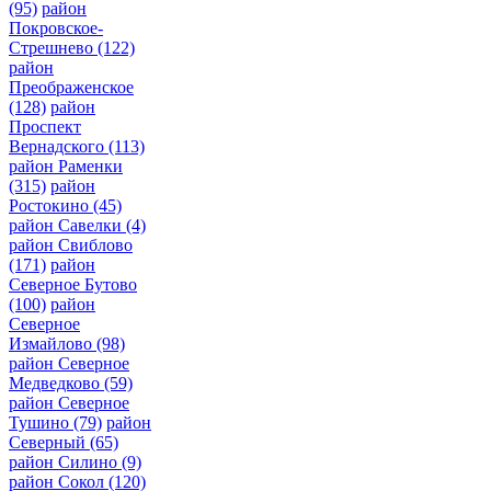
(95)
район
Покровское-
Стрешнево
(122)
район
Преображенское
(128)
район
Проспект
Вернадского
(113)
район Раменки
(315)
район
Ростокино
(45)
район Савелки
(4)
район Свиблово
(171)
район
Северное Бутово
(100)
район
Северное
Измайлово
(98)
район Северное
Медведково
(59)
район Северное
Тушино
(79)
район
Северный
(65)
район Силино
(9)
район Сокол
(120)