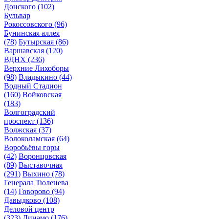
Донского
(102)
Бульвар
Рокоссовского
(96)
Бунинская аллея
(78)
Бутырская
(86)
Варшавская
(120)
ВДНХ
(236)
Верхние Лихоборы
(98)
Владыкино
(44)
Водный Стадион
(160)
Войковская
(183)
Волгоградский
проспект
(136)
Волжская
(37)
Волоколамская
(64)
Воробьёвы горы
(42)
Воронцовская
(89)
Выставочная
(291)
Выхино
(78)
Генерала Тюленева
(14)
Говорово
(94)
Давыдково
(108)
Деловой центр
(323)
Динамо
(176)