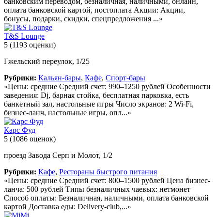
банковским переводом, безналичная, наличными, онлайн,
оплата банковской картой, постоплата Акции: Акции,
бонусы, подарки, скидки, спецпредложения ...»
T&S Lounge
5
(1193 оценки)
Гжельский переулок, 1/25
Рубрики:
Кальян-бары
,
Кафе
,
Спорт-бары
«Цены: средние Средний счет: 990–1250 рублей Особенности
заведения: Dj, барная стойка, бесплатная парковка, есть
банкетный зал, настольные игры Число экранов: 2 Wi-Fi,
бизнес-ланч, настольные игры, опл...»
Карс Фуд
5
(1086 оценок)
проезд Завода Серп и Молот, 1/2
Рубрики:
Кафе
,
Рестораны быстрого питания
«Цены: средние Средний счет: 800–1500 рублей Цена бизнес-
ланча: 500 рублей Типы безналичных чаевых: нетмонет
Способ оплаты: Безналичная, наличными, оплата банковской
картой Доставка еды: Delivery-club,...»