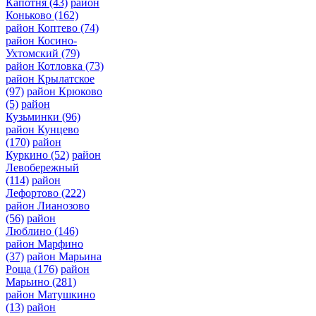
Капотня
(43)
район
Коньково
(162)
район Коптево
(74)
район Косино-
Ухтомский
(79)
район Котловка
(73)
район Крылатское
(97)
район Крюково
(5)
район
Кузьминки
(96)
район Кунцево
(170)
район
Куркино
(52)
район
Левобережный
(114)
район
Лефортово
(222)
район Лианозово
(56)
район
Люблино
(146)
район Марфино
(37)
район Марьина
Роща
(176)
район
Марьино
(281)
район Матушкино
(13)
район