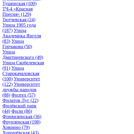
Тушинская
(100)
ТЧ-4 «Красная
Пресня»
(129)
Тютчевская
(24)
Улица 1905 года
(187)
Улица
Академика Янгеля
(83)
Улица
Горчакова
(50)
Улица
Дмитриевского
(49)
Улица Скобелевская
(91)
Улица
Старокачаловская
(100)
Университет
(122)
Университет
дружбы народов
(88)
Физтех
(57)
Филатов Луг
(22)
Филёвский парк
(44)
Фили
(86)
Фонвизинская
(36)
Фрунзенская
(198)
Ховрино
(79)
Хорошёвская
(43)