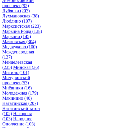
Ломоносовский
проспект
(92)
Лубянка
(207)
Лухмановская
(38)
Люблино
(107)
Марксистская
(223)
Марьина Роща
(138)
Марьино
(145)
Маяковская
(304)
Медведково
(100)
Международная
(137)
Менделеевская
(235)
Минская
(36)
Митино
(101)
Мичуринский
проспект
(53)
Мнёвники
(16)
Молодёжная
(179)
Мякинино
(40)
Нагатинская
(207)
Нагатинский затон
(102)
Нагорная
(103)
Народное
Ополчение
(103)