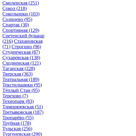
Смоленская
(251)
Сокол
(218)
Сокольники
(103)
Солнцево
(95)
Спартак
(30)
Спортивная
(129)
Сретенский бульвар
(216)
Стахановская
(71)
Строгино
(96)
Студенческая
(87)
Сухаревская
(138)
Сходненская
(121)
Таганская
(228)
Тверская
(363)
Театральная
(189)
Текстильщики
(95)
Тёплый Стан
(95)
Терехово
(7)
Технопарк
(83)
Тимирязевская
(51)
Третьяковская
(187)
Тропарёво
(55)
Трубная
(178)
Тульская
(256)
Тургеневская
(290)