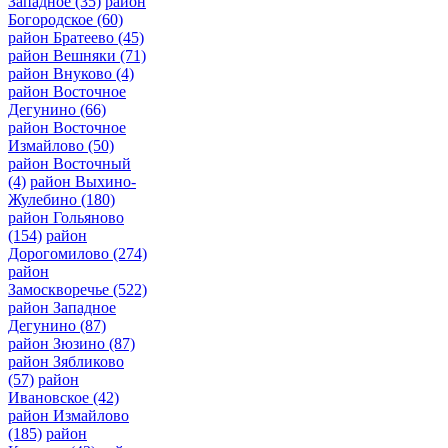
Западное
(35)
район
Богородское
(60)
район Братеево
(45)
район Вешняки
(71)
район Внуково
(4)
район Восточное
Дегунино
(66)
район Восточное
Измайлово
(50)
район Восточный
(4)
район Выхино-
Жулебино
(180)
район Гольяново
(154)
район
Дорогомилово
(274)
район
Замоскворечье
(522)
район Западное
Дегунино
(87)
район Зюзино
(87)
район Зябликово
(57)
район
Ивановское
(42)
район Измайлово
(185)
район