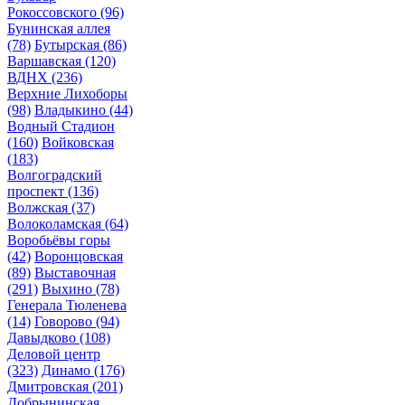
Рокоссовского
(96)
Бунинская аллея
(78)
Бутырская
(86)
Варшавская
(120)
ВДНХ
(236)
Верхние Лихоборы
(98)
Владыкино
(44)
Водный Стадион
(160)
Войковская
(183)
Волгоградский
проспект
(136)
Волжская
(37)
Волоколамская
(64)
Воробьёвы горы
(42)
Воронцовская
(89)
Выставочная
(291)
Выхино
(78)
Генерала Тюленева
(14)
Говорово
(94)
Давыдково
(108)
Деловой центр
(323)
Динамо
(176)
Дмитровская
(201)
Добрынинская