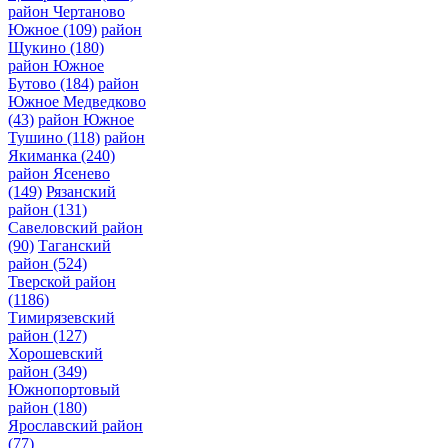
район Чертаново
Южное
(109)
район
Щукино
(180)
район Южное
Бутово
(184)
район
Южное Медведково
(43)
район Южное
Тушино
(118)
район
Якиманка
(240)
район Ясенево
(149)
Рязанский
район
(131)
Савеловский район
(90)
Таганский
район
(524)
Тверской район
(1186)
Тимирязевский
район
(127)
Хорошевский
район
(349)
Южнопортовый
район
(180)
Ярославский район
(77)