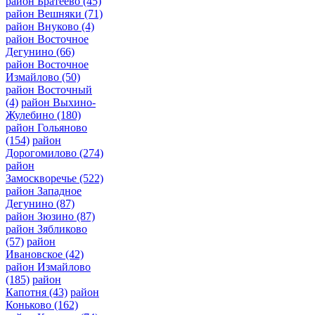
район Братеево
(45)
район Вешняки
(71)
район Внуково
(4)
район Восточное
Дегунино
(66)
район Восточное
Измайлово
(50)
район Восточный
(4)
район Выхино-
Жулебино
(180)
район Гольяново
(154)
район
Дорогомилово
(274)
район
Замоскворечье
(522)
район Западное
Дегунино
(87)
район Зюзино
(87)
район Зябликово
(57)
район
Ивановское
(42)
район Измайлово
(185)
район
Капотня
(43)
район
Коньково
(162)