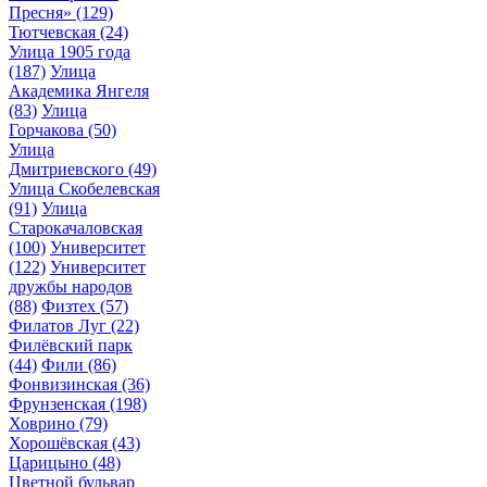
Пресня»
(129)
Тютчевская
(24)
Улица 1905 года
(187)
Улица
Академика Янгеля
(83)
Улица
Горчакова
(50)
Улица
Дмитриевского
(49)
Улица Скобелевская
(91)
Улица
Старокачаловская
(100)
Университет
(122)
Университет
дружбы народов
(88)
Физтех
(57)
Филатов Луг
(22)
Филёвский парк
(44)
Фили
(86)
Фонвизинская
(36)
Фрунзенская
(198)
Ховрино
(79)
Хорошёвская
(43)
Царицыно
(48)
Цветной бульвар