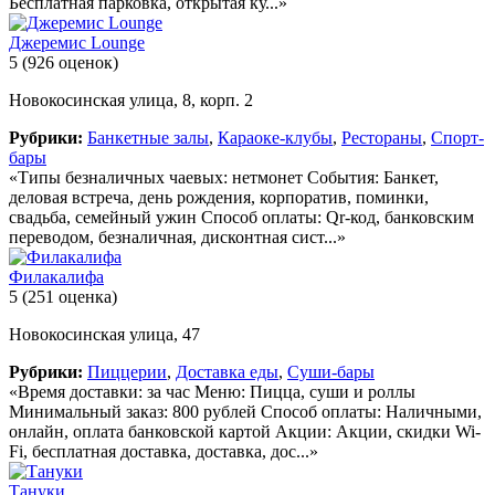
Бесплатная парковка, открытая ку...»
Джеремис Lounge
5
(926 оценок)
Новокосинская улица, 8, корп. 2
Рубрики:
Банкетные залы
,
Караоке-клубы
,
Рестораны
,
Спорт-
бары
«Типы безналичных чаевых: нетмонет События: Банкет,
деловая встреча, день рождения, корпоратив, поминки,
свадьба, семейный ужин Способ оплаты: Qr-код, банковским
переводом, безналичная, дисконтная сист...»
Филакалифа
5
(251 оценка)
Новокосинская улица, 47
Рубрики:
Пиццерии
,
Доставка еды
,
Суши-бары
«Время доставки: за час Меню: Пицца, суши и роллы
Минимальный заказ: 800 рублей Способ оплаты: Наличными,
онлайн, оплата банковской картой Акции: Акции, скидки Wi-
Fi, бесплатная доставка, доставка, дос...»
Тануки