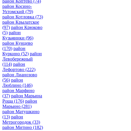
район Коптево
(74)
район Косино-
Ухтомский
(79)
район Котловка
(73)
район Крылатское
(97)
район Крюково
(5)
район
Кузьминки
(96)
район Кунцево
(170)
район
Куркино
(52)
район
Левобережный
(114)
район
Лефортово
(222)
район Лианозово
(56)
район
Люблино
(146)
район Марфино
(37)
район Марьина
Роща
(176)
район
Марьино
(281)
район Матушкино
(13)
район
Метрогородок
(33)
район Митино
(182)