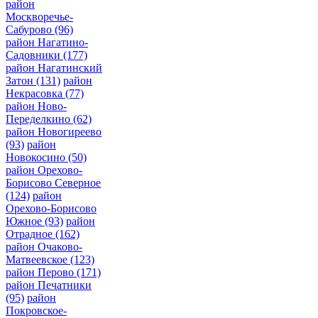
район
Москворечье-
Сабурово
(96)
район Нагатино-
Садовники
(177)
район Нагатинский
Затон
(131)
район
Некрасовка
(77)
район Ново-
Переделкино
(62)
район Новогиреево
(93)
район
Новокосино
(50)
район Орехово-
Борисово Северное
(124)
район
Орехово-Борисово
Южное
(93)
район
Отрадное
(162)
район Очаково-
Матвеевское
(123)
район Перово
(171)
район Печатники
(95)
район
Покровское-