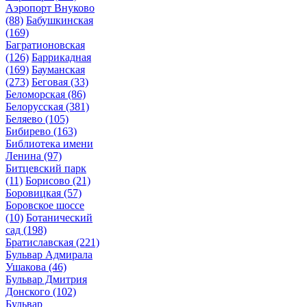
Аэропорт Внуково
(88)
Бабушкинская
(169)
Багратионовская
(126)
Баррикадная
(169)
Бауманская
(273)
Беговая
(33)
Беломорская
(86)
Белорусская
(381)
Беляево
(105)
Бибирево
(163)
Библиотека имени
Ленина
(97)
Битцевский парк
(11)
Борисово
(21)
Боровицкая
(57)
Боровское шоссе
(10)
Ботанический
сад
(198)
Братиславская
(221)
Бульвар Адмирала
Ушакова
(46)
Бульвар Дмитрия
Донского
(102)
Бульвар