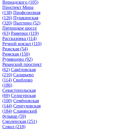
Вернадского
(105)
Проспект Мира
(138)
Профсоюзная
(126)
Пушкинская
(320)
Пыхтино
(52)
Пятницкое шоссе
(63)
Раменки
(119)
Рассказовка
(114)
Речной вокзал
(110)
Рижская
(54)
Римская
(150)
Румянцево
(92)
Рязанский проспект
(62)
Савёловская
(210)
Саларьево
(114)
Свиблово
(186)
Севастопольская
(69)
Селигерская
(100)
Семёновская
(144)
Серпуховская
(184)
Славянский
бульвар
(59)
Смоленская
(251)
Сокол
(218)