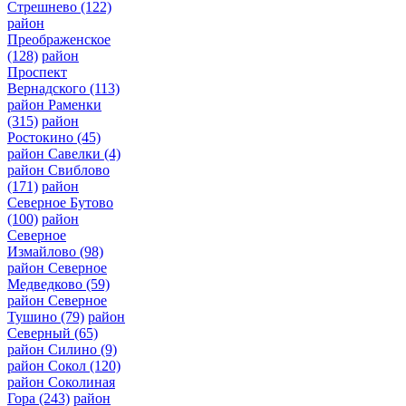
Стрешнево
(122)
район
Преображенское
(128)
район
Проспект
Вернадского
(113)
район Раменки
(315)
район
Ростокино
(45)
район Савелки
(4)
район Свиблово
(171)
район
Северное Бутово
(100)
район
Северное
Измайлово
(98)
район Северное
Медведково
(59)
район Северное
Тушино
(79)
район
Северный
(65)
район Силино
(9)
район Сокол
(120)
район Соколиная
Гора
(243)
район