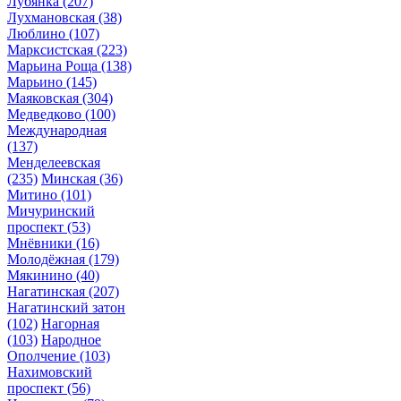
Лубянка
(207)
Лухмановская
(38)
Люблино
(107)
Марксистская
(223)
Марьина Роща
(138)
Марьино
(145)
Маяковская
(304)
Медведково
(100)
Международная
(137)
Менделеевская
(235)
Минская
(36)
Митино
(101)
Мичуринский
проспект
(53)
Мнёвники
(16)
Молодёжная
(179)
Мякинино
(40)
Нагатинская
(207)
Нагатинский затон
(102)
Нагорная
(103)
Народное
Ополчение
(103)
Нахимовский
проспект
(56)