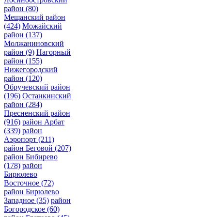
район
(80)
Мещанский район
(424)
Можайский
район
(137)
Молжаниновский
район
(9)
Нагорный
район
(155)
Нижегородский
район
(120)
Обручевский район
(196)
Останкинский
район
(284)
Пресненский район
(916)
район Арбат
(339)
район
Аэропорт
(211)
район Беговой
(207)
район Бибирево
(178)
район
Бирюлево
Восточное
(72)
район Бирюлево
Западное
(35)
район
Богородское
(60)