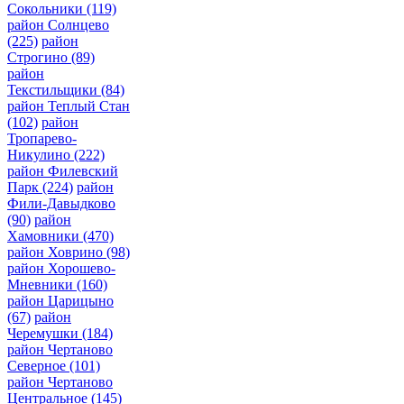
Сокольники
(119)
район Солнцево
(225)
район
Строгино
(89)
район
Текстильщики
(84)
район Теплый Стан
(102)
район
Тропарево-
Никулино
(222)
район Филевский
Парк
(224)
район
Фили-Давыдково
(90)
район
Хамовники
(470)
район Ховрино
(98)
район Хорошево-
Мневники
(160)
район Царицыно
(67)
район
Черемушки
(184)
район Чертаново
Северное
(101)
район Чертаново
Центральное
(145)