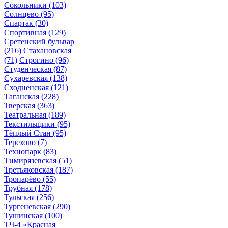
Сокольники
(103)
Солнцево
(95)
Спартак
(30)
Спортивная
(129)
Сретенский бульвар
(216)
Стахановская
(71)
Строгино
(96)
Студенческая
(87)
Сухаревская
(138)
Сходненская
(121)
Таганская
(228)
Тверская
(363)
Театральная
(189)
Текстильщики
(95)
Тёплый Стан
(95)
Терехово
(7)
Технопарк
(83)
Тимирязевская
(51)
Третьяковская
(187)
Тропарёво
(55)
Трубная
(178)
Тульская
(256)
Тургеневская
(290)
Тушинская
(100)
ТЧ-4 «Красная