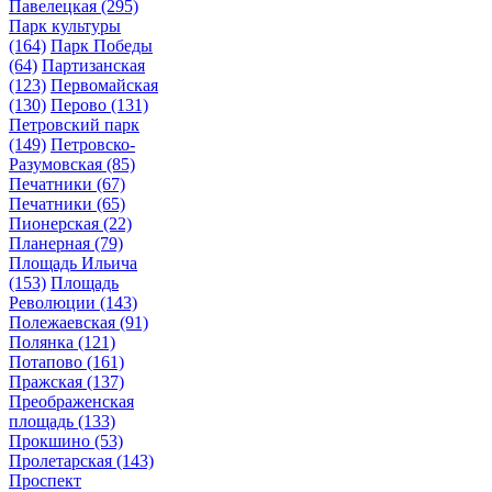
Павелецкая
(295)
Парк культуры
(164)
Парк Победы
(64)
Партизанская
(123)
Первомайская
(130)
Перово
(131)
Петровский парк
(149)
Петровско-
Разумовская
(85)
Печатники
(67)
Печатники
(65)
Пионерская
(22)
Планерная
(79)
Площадь Ильича
(153)
Площадь
Революции
(143)
Полежаевская
(91)
Полянка
(121)
Потапово
(161)
Пражская
(137)
Преображенская
площадь
(133)
Прокшино
(53)
Пролетарская
(143)
Проспект