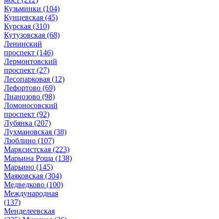
Кузьминки
(104)
Кунцевская
(45)
Курская
(310)
Кутузовская
(68)
Ленинский
проспект
(146)
Лермонтовский
проспект
(27)
Лесопарковая
(12)
Лефортово
(69)
Лианозово
(98)
Ломоносовский
проспект
(92)
Лубянка
(207)
Лухмановская
(38)
Люблино
(107)
Марксистская
(223)
Марьина Роща
(138)
Марьино
(145)
Маяковская
(304)
Медведково
(100)
Международная
(137)
Менделеевская