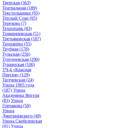
Тверская
(363)
Театральная
(189)
Текстильщики
(95)
Тёплый Стан
(95)
Терехово
(7)
Технопарк
(83)
Тимирязевская
(51)
Третьяковская
(187)
Тропарёво
(55)
Трубная
(178)
Тульская
(256)
Тургеневская
(290)
Тушинская
(100)
ТЧ-4 «Красная
Пресня»
(129)
Тютчевская
(24)
Улица 1905 года
(187)
Улица
Академика Янгеля
(83)
Улица
Горчакова
(50)
Улица
Дмитриевского
(49)
Улица Скобелевская
(91)
Улица