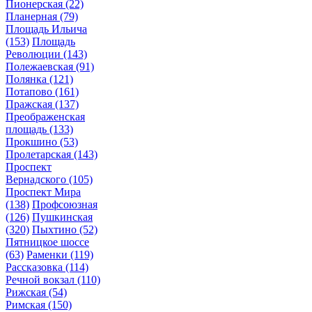
Пионерская
(22)
Планерная
(79)
Площадь Ильича
(153)
Площадь
Революции
(143)
Полежаевская
(91)
Полянка
(121)
Потапово
(161)
Пражская
(137)
Преображенская
площадь
(133)
Прокшино
(53)
Пролетарская
(143)
Проспект
Вернадского
(105)
Проспект Мира
(138)
Профсоюзная
(126)
Пушкинская
(320)
Пыхтино
(52)
Пятницкое шоссе
(63)
Раменки
(119)
Рассказовка
(114)
Речной вокзал
(110)
Рижская
(54)
Римская
(150)