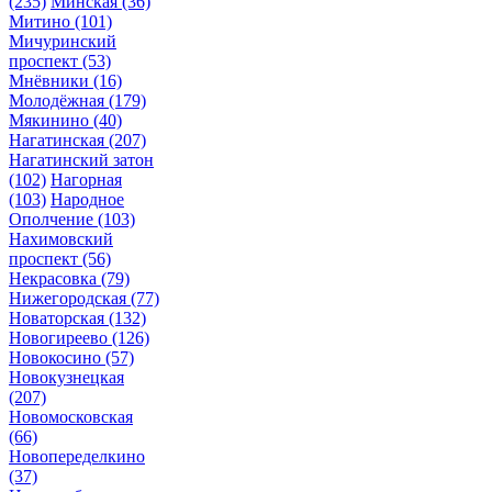
(235)
Минская
(36)
Митино
(101)
Мичуринский
проспект
(53)
Мнёвники
(16)
Молодёжная
(179)
Мякинино
(40)
Нагатинская
(207)
Нагатинский затон
(102)
Нагорная
(103)
Народное
Ополчение
(103)
Нахимовский
проспект
(56)
Некрасовка
(79)
Нижегородская
(77)
Новаторская
(132)
Новогиреево
(126)
Новокосино
(57)
Новокузнецкая
(207)
Новомосковская
(66)
Новопеределкино
(37)