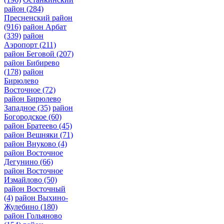
район
(284)
Пресненский район
(916)
район Арбат
(339)
район
Аэропорт
(211)
район Беговой
(207)
район Бибирево
(178)
район
Бирюлево
Восточное
(72)
район Бирюлево
Западное
(35)
район
Богородское
(60)
район Братеево
(45)
район Вешняки
(71)
район Внуково
(4)
район Восточное
Дегунино
(66)
район Восточное
Измайлово
(50)
район Восточный
(4)
район Выхино-
Жулебино
(180)
район Гольяново