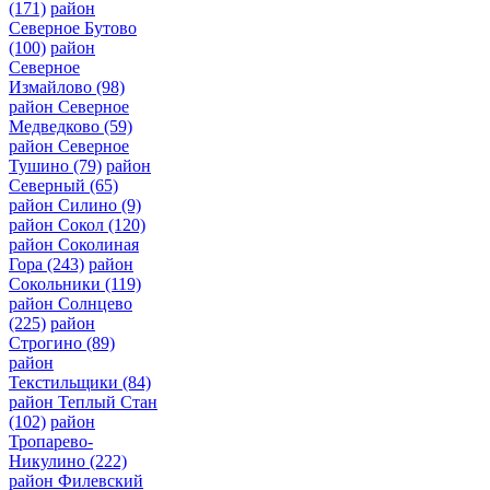
(171)
район
Северное Бутово
(100)
район
Северное
Измайлово
(98)
район Северное
Медведково
(59)
район Северное
Тушино
(79)
район
Северный
(65)
район Силино
(9)
район Сокол
(120)
район Соколиная
Гора
(243)
район
Сокольники
(119)
район Солнцево
(225)
район
Строгино
(89)
район
Текстильщики
(84)
район Теплый Стан
(102)
район
Тропарево-
Никулино
(222)
район Филевский