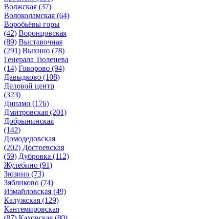
Волжская
(37)
Волоколамская
(64)
Воробьёвы горы
(42)
Воронцовская
(89)
Выставочная
(291)
Выхино
(78)
Генерала Тюленева
(14)
Говорово
(94)
Давыдково
(108)
Деловой центр
(323)
Динамо
(176)
Дмитровская
(201)
Добрынинская
(142)
Домодедовская
(202)
Достоевская
(59)
Дубровка
(112)
Жулебино
(91)
Зюзино
(73)
Зябликово
(74)
Измайловская
(49)
Калужская
(129)
Кантемировская
(87)
Каховская
(80)