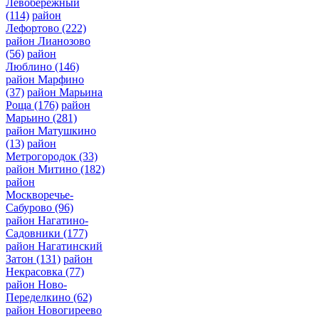
Левобережный
(114)
район
Лефортово
(222)
район Лианозово
(56)
район
Люблино
(146)
район Марфино
(37)
район Марьина
Роща
(176)
район
Марьино
(281)
район Матушкино
(13)
район
Метрогородок
(33)
район Митино
(182)
район
Москворечье-
Сабурово
(96)
район Нагатино-
Садовники
(177)
район Нагатинский
Затон
(131)
район
Некрасовка
(77)
район Ново-
Переделкино
(62)
район Новогиреево