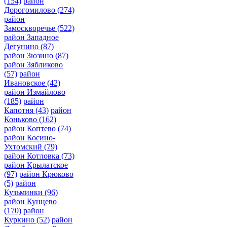
(154)
район
Дорогомилово
(274)
район
Замоскворечье
(522)
район Западное
Дегунино
(87)
район Зюзино
(87)
район Зябликово
(57)
район
Ивановское
(42)
район Измайлово
(185)
район
Капотня
(43)
район
Коньково
(162)
район Коптево
(74)
район Косино-
Ухтомский
(79)
район Котловка
(73)
район Крылатское
(97)
район Крюково
(5)
район
Кузьминки
(96)
район Кунцево
(170)
район
Куркино
(52)
район