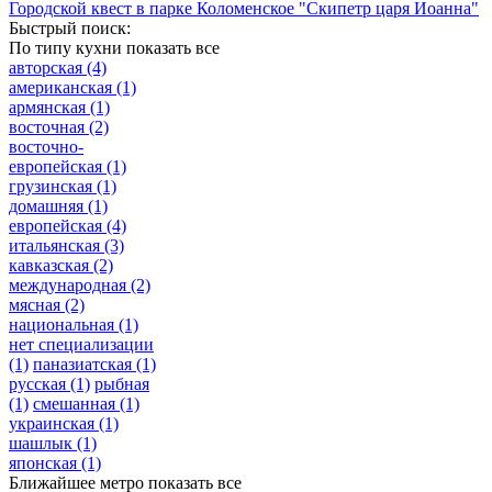
Городской квест в парке Коломенское "Скипетр царя Иоанна"
Быстрый поиск:
По типу кухни
показать все
авторская
(4)
американская
(1)
армянская
(1)
восточная
(2)
восточно-
европейская
(1)
грузинская
(1)
домашняя
(1)
европейская
(4)
итальянская
(3)
кавказская
(2)
международная
(2)
мясная
(2)
национальная
(1)
нет специализации
(1)
паназиатская
(1)
русская
(1)
рыбная
(1)
смешанная
(1)
украинская
(1)
шашлык
(1)
японская
(1)
Ближайшее метро
показать все