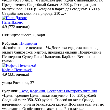
«Количество мест: 70 Парковка для людей с инвалидностью
Предложение: Свадебный банкет: 3 500 р. Ресторан для
выпускного: 2 000 р. Усадьба в парке для свадьбы: 3 500 р.
Свадьба под ключ на природе: 210 ...»
Папа Джонс
4.9
(772 оценки)
Пятницкое шоссе, 6, корп. 1
Рубрики:
Пиццерии
«Кешбэк на все покупки: 5% Доставка еды, еда навынос,
оплата банковской картой, предзаказ онлайн Предложение:
Пепперони Супер Папа Цыпленок Барбекю Ветчина и
грибы»
Кофе с Печенькой
4.9
(331 оценка)
улица Рословка, 37
Рубрики:
Кафе
,
Кофейни
,
Рестораны быстрого питания
«Цены: средние Цена чашки капучино: 150–250 рублей
Средний счет: 350–500 рублей Способ оплаты: Qr-код,
наличными, оплата банковской картой Доставка еды: нет по
умолчанию Особенности заведения: Бесплатн...»