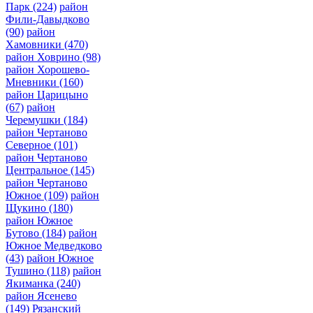
Парк
(224)
район
Фили-Давыдково
(90)
район
Хамовники
(470)
район Ховрино
(98)
район Хорошево-
Мневники
(160)
район Царицыно
(67)
район
Черемушки
(184)
район Чертаново
Северное
(101)
район Чертаново
Центральное
(145)
район Чертаново
Южное
(109)
район
Щукино
(180)
район Южное
Бутово
(184)
район
Южное Медведково
(43)
район Южное
Тушино
(118)
район
Якиманка
(240)
район Ясенево
(149)
Рязанский