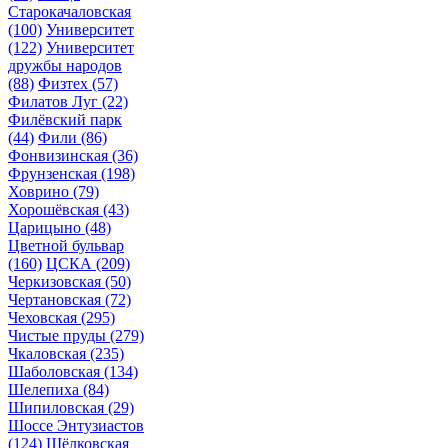
Старокачаловская
(100)
Университет
(122)
Университет
дружбы народов
(88)
Физтех
(57)
Филатов Луг
(22)
Филёвский парк
(44)
Фили
(86)
Фонвизинская
(36)
Фрунзенская
(198)
Ховрино
(79)
Хорошёвская
(43)
Царицыно
(48)
Цветной бульвар
(160)
ЦСКА
(209)
Черкизовская
(50)
Чертановская
(72)
Чеховская
(295)
Чистые пруды
(279)
Чкаловская
(235)
Шаболовская
(134)
Шелепиха
(84)
Шипиловская
(29)
Шоссе Энтузиастов
(124)
Щёлковская