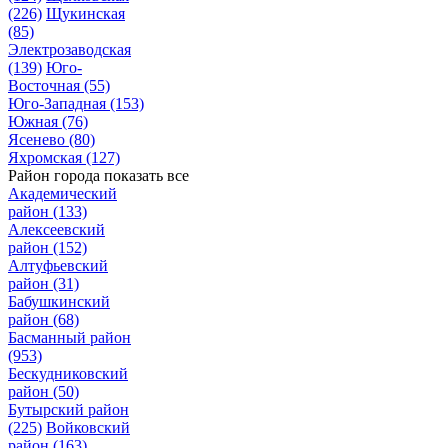
(226)
Щукинская
(85)
Электрозаводская
(139)
Юго-
Восточная
(55)
Юго-Западная
(153)
Южная
(76)
Ясенево
(80)
Яхромская
(127)
Район города
показать все
Академический
район
(133)
Алексеевский
район
(152)
Алтуфьевский
район
(31)
Бабушкинский
район
(68)
Басманный район
(953)
Бескудниковский
район
(50)
Бутырский район
(225)
Войковский
район
(163)