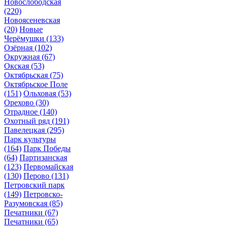
Новослободская
(220)
Новоясеневская
(20)
Новые
Черёмушки
(133)
Озёрная
(102)
Окружная
(67)
Окская
(53)
Октябрьская
(75)
Октябрьское Поле
(151)
Ольховая
(53)
Орехово
(30)
Отрадное
(140)
Охотный ряд
(191)
Павелецкая
(295)
Парк культуры
(164)
Парк Победы
(64)
Партизанская
(123)
Первомайская
(130)
Перово
(131)
Петровский парк
(149)
Петровско-
Разумовская
(85)
Печатники
(67)
Печатники
(65)