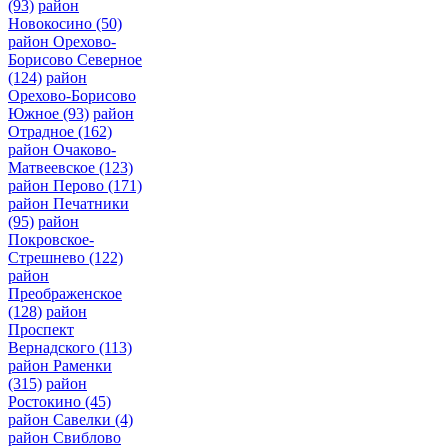
(93)
район
Новокосино
(50)
район Орехово-
Борисово Северное
(124)
район
Орехово-Борисово
Южное
(93)
район
Отрадное
(162)
район Очаково-
Матвеевское
(123)
район Перово
(171)
район Печатники
(95)
район
Покровское-
Стрешнево
(122)
район
Преображенское
(128)
район
Проспект
Вернадского
(113)
район Раменки
(315)
район
Ростокино
(45)
район Савелки
(4)
район Свиблово