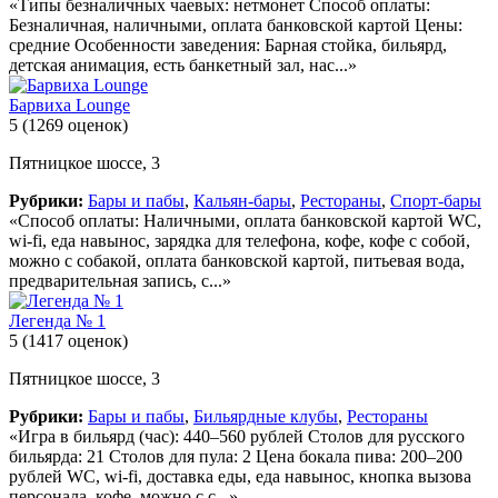
«Типы безналичных чаевых: нетмонет Способ оплаты:
Безналичная, наличными, оплата банковской картой Цены:
средние Особенности заведения: Барная стойка, бильярд,
детская анимация, есть банкетный зал, нас...»
Барвиха Lounge
5
(1269 оценок)
Пятницкое шоссе, 3
Рубрики:
Бары и пабы
,
Кальян-бары
,
Рестораны
,
Спорт-бары
«Способ оплаты: Наличными, оплата банковской картой WC,
wi-fi, еда навынос, зарядка для телефона, кофе, кофе с собой,
можно с собакой, оплата банковской картой, питьевая вода,
предварительная запись, с...»
Легенда № 1
5
(1417 оценок)
Пятницкое шоссе, 3
Рубрики:
Бары и пабы
,
Бильярдные клубы
,
Рестораны
«Игра в бильярд (час): 440–560 рублей Столов для русского
бильярда: 21 Столов для пула: 2 Цена бокала пива: 200–200
рублей WC, wi-fi, доставка еды, еда навынос, кнопка вызова
персонала, кофе, можно с с...»