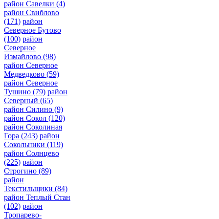
район Савелки
(4)
район Свиблово
(171)
район
Северное Бутово
(100)
район
Северное
Измайлово
(98)
район Северное
Медведково
(59)
район Северное
Тушино
(79)
район
Северный
(65)
район Силино
(9)
район Сокол
(120)
район Соколиная
Гора
(243)
район
Сокольники
(119)
район Солнцево
(225)
район
Строгино
(89)
район
Текстильщики
(84)
район Теплый Стан
(102)
район
Тропарево-