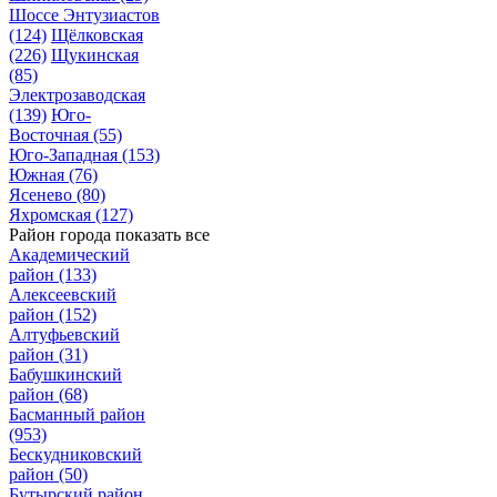
Шоссе Энтузиастов
(124)
Щёлковская
(226)
Щукинская
(85)
Электрозаводская
(139)
Юго-
Восточная
(55)
Юго-Западная
(153)
Южная
(76)
Ясенево
(80)
Яхромская
(127)
Район города
показать все
Академический
район
(133)
Алексеевский
район
(152)
Алтуфьевский
район
(31)
Бабушкинский
район
(68)
Басманный район
(953)
Бескудниковский
район
(50)
Бутырский район