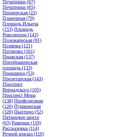
Печатники
(67)
Печатники
(65)
Пионерская
(22)
Планерная
(79)
Площадь Ильича
(153)
Площадь
Революции
(143)
Полежаевская
(91)
Полянка
(121)
Потапово
(161)
Пражская
(137)
Преображенская
площадь
(133)
Прокшино
(53)
Пролетарская
(143)
Проспект
Вернадского
(105)
Проспект Мира
(138)
Профсоюзная
(126)
Пушкинская
(320)
Пыхтино
(52)
Пятницкое шоссе
(63)
Раменки
(119)
Рассказовка
(114)
Речной вокзал
(110)