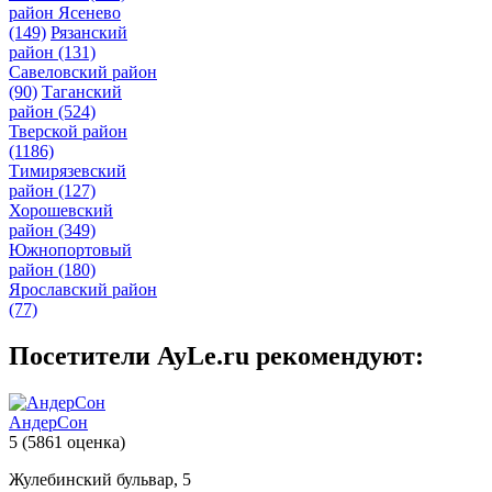
район Ясенево
(149)
Рязанский
район
(131)
Савеловский район
(90)
Таганский
район
(524)
Тверской район
(1186)
Тимирязевский
район
(127)
Хорошевский
район
(349)
Южнопортовый
район
(180)
Ярославский район
(77)
Посетители AyLe.ru рекомендуют:
АндерСон
5
(5861 оценка)
Жулебинский бульвар, 5