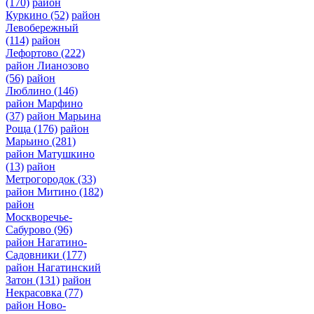
(170)
район
Куркино
(52)
район
Левобережный
(114)
район
Лефортово
(222)
район Лианозово
(56)
район
Люблино
(146)
район Марфино
(37)
район Марьина
Роща
(176)
район
Марьино
(281)
район Матушкино
(13)
район
Метрогородок
(33)
район Митино
(182)
район
Москворечье-
Сабурово
(96)
район Нагатино-
Садовники
(177)
район Нагатинский
Затон
(131)
район
Некрасовка
(77)
район Ново-