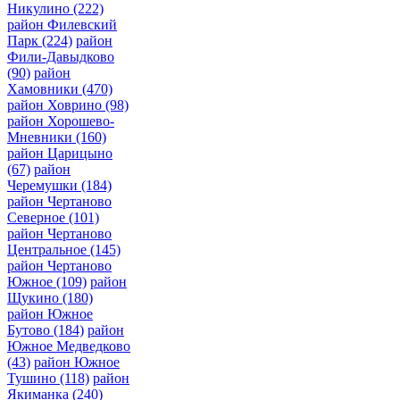
Никулино
(222)
район Филевский
Парк
(224)
район
Фили-Давыдково
(90)
район
Хамовники
(470)
район Ховрино
(98)
район Хорошево-
Мневники
(160)
район Царицыно
(67)
район
Черемушки
(184)
район Чертаново
Северное
(101)
район Чертаново
Центральное
(145)
район Чертаново
Южное
(109)
район
Щукино
(180)
район Южное
Бутово
(184)
район
Южное Медведково
(43)
район Южное
Тушино
(118)
район
Якиманка
(240)