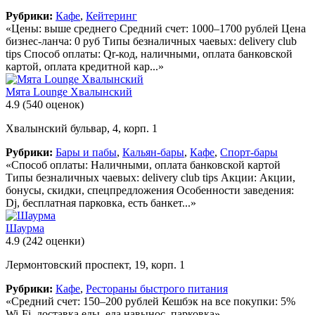
Рубрики:
Кафе
,
Кейтеринг
«Цены: выше среднего Средний счет: 1000–1700 рублей Цена
бизнес-ланча: 0 руб Типы безналичных чаевых: delivery club
tips Способ оплаты: Qr-код, наличными, оплата банковской
картой, оплата кредитной кар...»
Мята Lounge Хвалынский
4.9
(540 оценок)
Хвалынский бульвар, 4, корп. 1
Рубрики:
Бары и пабы
,
Кальян-бары
,
Кафе
,
Спорт-бары
«Способ оплаты: Наличными, оплата банковской картой
Типы безналичных чаевых: delivery club tips Акции: Акции,
бонусы, скидки, спецпредложения Особенности заведения:
Dj, бесплатная парковка, есть банкет...»
Шаурма
4.9
(242 оценки)
Лермонтовский проспект, 19, корп. 1
Рубрики:
Кафе
,
Рестораны быстрого питания
«Средний счет: 150–200 рублей Кешбэк на все покупки: 5%
Wi-Fi, доставка еды, еда навынос, парковка»