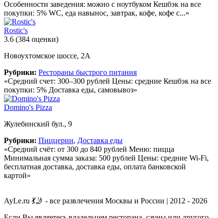
Особенности заведения: можно с ноутбуком Кешбэк на все
покупки: 5% WC, еда навынос, завтрак, кофе, кофе с...»
Rostic's
3.6
(384 оценки)
Новоухтомское шоссе, 2А
Рубрики:
Рестораны быстрого питания
«Средний счет: 300–300 рублей Цены: средние Кешбэк на все
покупки: 5% Доставка еды, самовывоз»
Domino's Pizza
Жулебинский бул., 9
Рубрики:
Пиццерии
,
Доставка еды
«Средний счёт: от 300 до 840 рублей Меню: пицца
Минимальная сумма заказа: 500 рублей Цены: средние Wi-Fi,
бесплатная доставка, доставка еды, оплата банковской
картой»
AyLe.ru 💃🤳 - все развлечения Москвы и России | 2012 - 2026
Если Вы являетесь владельцем ресторана, сауны или другого