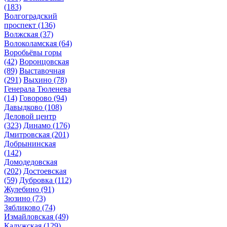
(183)
Волгоградский
проспект
(136)
Волжская
(37)
Волоколамская
(64)
Воробьёвы горы
(42)
Воронцовская
(89)
Выставочная
(291)
Выхино
(78)
Генерала Тюленева
(14)
Говорово
(94)
Давыдково
(108)
Деловой центр
(323)
Динамо
(176)
Дмитровская
(201)
Добрынинская
(142)
Домодедовская
(202)
Достоевская
(59)
Дубровка
(112)
Жулебино
(91)
Зюзино
(73)
Зябликово
(74)
Измайловская
(49)
Калужская
(129)