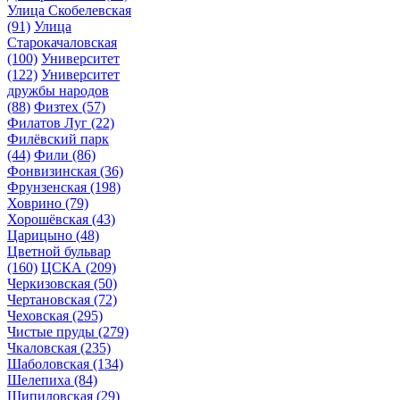
Улица Скобелевская
(91)
Улица
Старокачаловская
(100)
Университет
(122)
Университет
дружбы народов
(88)
Физтех
(57)
Филатов Луг
(22)
Филёвский парк
(44)
Фили
(86)
Фонвизинская
(36)
Фрунзенская
(198)
Ховрино
(79)
Хорошёвская
(43)
Царицыно
(48)
Цветной бульвар
(160)
ЦСКА
(209)
Черкизовская
(50)
Чертановская
(72)
Чеховская
(295)
Чистые пруды
(279)
Чкаловская
(235)
Шаболовская
(134)
Шелепиха
(84)
Шипиловская
(29)