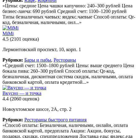
Рубрики:
Кафе
,
Кофейни
«Цены: средние Цена чашки капучино: 240–300 рублей Цена
бизнес-ланча: 690 рублей Средний счет: 1100–1200 рублей
Типы безналичных чаевых: яндекс.чаевые Способ оплаты: Qr-
код, безналичная, наличными, онл...»
MiMi
4.5
(2101 оценка)
Лермонтовский проспект, 10, корп. 1
Рубрики:
Бары и пабы
,
Рестораны
«Средний счет: 1500–1800 рублей Цены: выше среднего Цена
бокала пива: 260–300 рублей Способ оплаты: Qr-код,
безналичная, дисконтная система скидок, наличными, оплата
банковской картой, оплата кредитной...»
Вкусно — и точка
4.4
(2060 оценок)
Новоухтомское шоссе, 2А, стр. 2
Рубрики:
Рестораны быстрого питания
«Способ оплаты: Безналичная, наличными, онлайн, оплата
банковской картой, предоплата Акции: Акции, бонусы,
подарки, скидки, спецпредложения Доставка еды: яндекс.еда