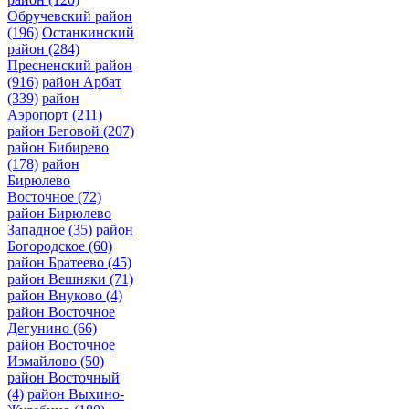
Обручевский район
(196)
Останкинский
район
(284)
Пресненский район
(916)
район Арбат
(339)
район
Аэропорт
(211)
район Беговой
(207)
район Бибирево
(178)
район
Бирюлево
Восточное
(72)
район Бирюлево
Западное
(35)
район
Богородское
(60)
район Братеево
(45)
район Вешняки
(71)
район Внуково
(4)
район Восточное
Дегунино
(66)
район Восточное
Измайлово
(50)
район Восточный
(4)
район Выхино-