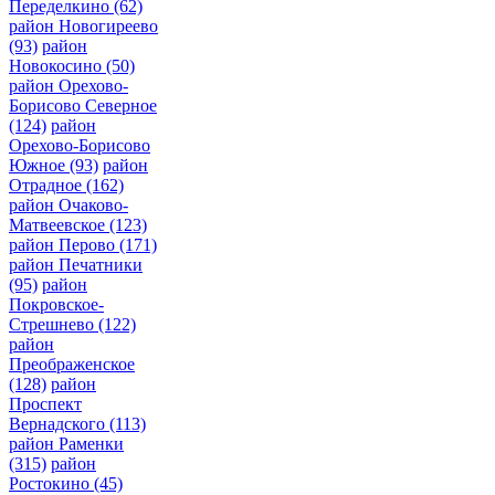
Переделкино
(62)
район Новогиреево
(93)
район
Новокосино
(50)
район Орехово-
Борисово Северное
(124)
район
Орехово-Борисово
Южное
(93)
район
Отрадное
(162)
район Очаково-
Матвеевское
(123)
район Перово
(171)
район Печатники
(95)
район
Покровское-
Стрешнево
(122)
район
Преображенское
(128)
район
Проспект
Вернадского
(113)
район Раменки
(315)
район
Ростокино
(45)