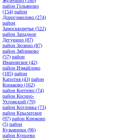
Жулебино
(180)
район Гольяново
(154)
район
Дорогомилово
(274)
район
Замоскворечье
(522)
район Западное
Дегунино
(87)
район Зюзино
(87)
район Зябликово
(57)
район
Ивановское
(42)
район Измайлово
(185)
район
Капотня
(43)
район
Коньково
(162)
район Коптево
(74)
район Косино-
Ухтомский
(79)
район Котловка
(73)
район Крылатское
(97)
район Крюково
(5)
район
Кузьминки
(96)
район Кунцево