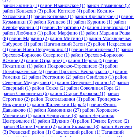
район Зюзино
(1)
район Ивановское
(1)
район Измайлово
(5)
район Коньково
(3)
район Коптево
(4)
район Косино-
Ухтомский
(1)
район Котловка
(1)
район Крылатское
(1)
район
Кузьминки
(3)
район Кунцево
(1)
район Куркино
(1)
район
Левобережный
(1)
район Лефортово
(2)
район Лианозово
(1)
район Люблино
(1)
район Марфино
(1)
район Марьина Роща
(8)
район Марьино
(2)
район Митино
(1)
район Москворечье-
Сабурово
(1)
район Нагатинский Затон
(2)
район Некрасовка
(1)
район Ново-Переделкино
(1)
район Новогиреево
(1)
район
Орехово-Борисово Северное
(1)
район Орехово-Борисово
Южное
(2)
район Отрадное
(1)
район Перово
(5)
район
Печатники
(1)
район Покровское-Стрешнево
(3)
район
Преображенское
(2)
район Проспект Вернадского
(1)
район
Раменки
(2)
район Ростокино
(2)
район Свиблово
(1)
район
Северное Медведково
(1)
район Северное Тушино
(2)
район
Северный
(1)
район Сокол
(2)
район Соколиная Гора
(2)
район Сокольники
(6)
район Старое Крюково
(1)
район
Строгино
(2)
район Текстильщики
(1)
район Тропарево-
Никулино
(1)
район Филевский Парк
(2)
район Фили-
Давыдково
(1)
район Хамовники
(27)
район Хорошево-
Мневники
(1)
район Черемушки
(3)
район Чертаново
Центральное
(1)
район Щукино
(4)
район Южное Бутово
(2)
район Южное Тушино
(2)
район Якиманка
(8)
район Ясенево
(3)
Рязанский район
(1)
Савеловский район
(1)
Таганский