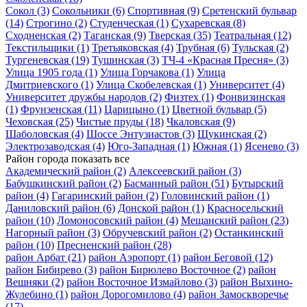
Сокол
(3)
Сокольники
(6)
Спортивная
(9)
Сретенский бульвар
(14)
Строгино
(2)
Студенческая
(1)
Сухаревская
(8)
Сходненская
(2)
Таганская
(9)
Тверская
(35)
Театральная
(12)
Текстильщики
(1)
Третьяковская
(4)
Трубная
(6)
Тульская
(2)
Тургеневская
(19)
Тушинская
(3)
ТЧ-4 «Красная Пресня»
(3)
Улица 1905 года
(1)
Улица Горчакова
(1)
Улица
Дмитриевского
(1)
Улица Скобелевская
(1)
Университет
(4)
Университет дружбы народов
(2)
Физтех
(1)
Фонвизинская
(1)
Фрунзенская
(11)
Царицыно
(1)
Цветной бульвар
(5)
Чеховская
(25)
Чистые пруды
(18)
Чкаловская
(9)
Шаболовская
(4)
Шоссе Энтузиастов
(3)
Щукинская
(2)
Электрозаводская
(4)
Юго-Западная
(1)
Южная
(1)
Ясенево
(3)
Район города
показать все
Академический район
(2)
Алексеевский район
(3)
Бабушкинский район
(2)
Басманный район
(51)
Бутырский
район
(4)
Гагаринский район
(2)
Головинский район
(1)
Даниловский район
(6)
Донской район
(1)
Красносельский
район
(10)
Ломоносовский район
(4)
Мещанский район
(23)
Нагорный район
(3)
Обручевский район
(2)
Останкинский
район
(10)
Пресненский район
(28)
район Арбат
(21)
район Аэропорт
(1)
район Беговой
(12)
район Бибирево
(3)
район Бирюлево Восточное
(2)
район
Вешняки
(2)
район Восточное Измайлово
(3)
район Выхино-
Жулебино
(1)
район Дорогомилово
(4)
район Замоскворечье
(17)