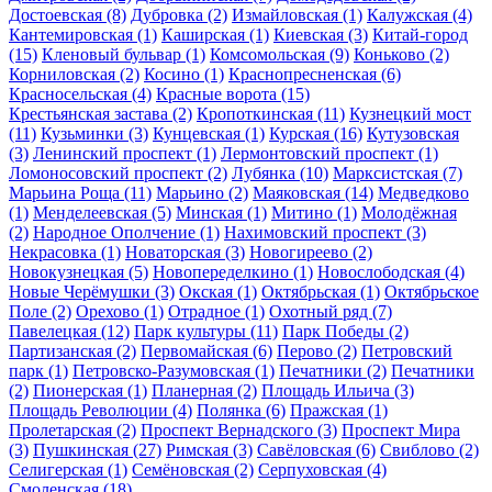
Достоевская
(8)
Дубровка
(2)
Измайловская
(1)
Калужская
(4)
Кантемировская
(1)
Каширская
(1)
Киевская
(3)
Китай-город
(15)
Кленовый бульвар
(1)
Комсомольская
(9)
Коньково
(2)
Корниловская
(2)
Косино
(1)
Краснопресненская
(6)
Красносельская
(4)
Красные ворота
(15)
Крестьянская застава
(2)
Кропоткинская
(11)
Кузнецкий мост
(11)
Кузьминки
(3)
Кунцевская
(1)
Курская
(16)
Кутузовская
(3)
Ленинский проспект
(1)
Лермонтовский проспект
(1)
Ломоносовский проспект
(2)
Лубянка
(10)
Марксистская
(7)
Марьина Роща
(11)
Марьино
(2)
Маяковская
(14)
Медведково
(1)
Менделеевская
(5)
Минская
(1)
Митино
(1)
Молодёжная
(2)
Народное Ополчение
(1)
Нахимовский проспект
(3)
Некрасовка
(1)
Новаторская
(3)
Новогиреево
(2)
Новокузнецкая
(5)
Новопеределкино
(1)
Новослободская
(4)
Новые Черёмушки
(3)
Окская
(1)
Октябрьская
(1)
Октябрьское
Поле
(2)
Орехово
(1)
Отрадное
(1)
Охотный ряд
(7)
Павелецкая
(12)
Парк культуры
(11)
Парк Победы
(2)
Партизанская
(2)
Первомайская
(6)
Перово
(2)
Петровский
парк
(1)
Петровско-Разумовская
(1)
Печатники
(2)
Печатники
(2)
Пионерская
(1)
Планерная
(2)
Площадь Ильича
(3)
Площадь Революции
(4)
Полянка
(6)
Пражская
(1)
Пролетарская
(2)
Проспект Вернадского
(3)
Проспект Мира
(3)
Пушкинская
(27)
Римская
(3)
Савёловская
(6)
Свиблово
(2)
Селигерская
(1)
Семёновская
(2)
Серпуховская
(4)
Смоленская
(18)