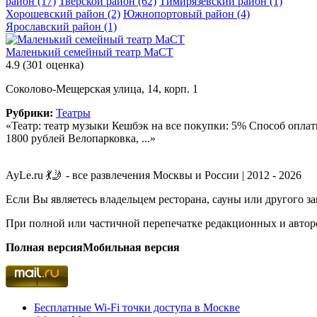
район
(17)
Тверской район
(62)
Тимирязевский район
(1)
Хорошевский район
(2)
Южнопортовый район
(4)
Ярославский район
(1)
Маленький семейный театр МаСТ
4.9
(301 оценка)
Соколово-Мещерская улица, 14, корп. 1
Рубрики:
Театры
«Театр: театр музыки Кешбэк на все покупки: 5% Способ опла
1800 рублей Велопарковка, ...»
AyLe.ru 💃🤳 - все развлечения Москвы и России | 2012 - 2026
Если Вы являетесь владельцем ресторана, сауны или другого з
При полной или частичной перепечатке редакционных и авторс
Полная версия
Мобильная версия
Бесплатные Wi-Fi точки доступа в Москве