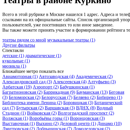
Театры в районе Куркино
Всего в этой рубрике в Москве нашелся 1 адрес. Адреса и тел
ссылками на их официальные сайты. Список организаций упоря
пользователей, уже посетивших то или иное заведение.
Вы также можете принять участие в формировании рейтинга те
театры рядом со мной
музыкальные театры
(1)
Другие фильтры
Спектакли
детские
(1)
драматические
(1)
кукольные
(1)
мюзикла
(1)
Ближайшее метро
показать все
Авиамоторная
(1)
Автозаводская
(4)
Академическая
(2)
Александровский сад
(3)
Алексеевская
(4)
Алтуфьево
(3)
Арбатская
(19)
Аэропорт
(2)
Бабушкинская
(1)
Багратионовская
(2)
Баррикадная
(9)
Бауманская
(13)
Беговая
(3)
Беломорская
(2)
Белорусская
(7)
Беляево
(2)
Бибирево
(1)
Библиотека имени Ленина
(2)
Боровицкая
(3)
Ботанический
сад
(7)
Бутырская
(2)
Варшавская
(3)
ВДНХ
(8)
Водный
Стадион
(1)
Войковская
(2)
Волгоградский проспект
(2)
Волжская
(1)
Воробьёвы горы
(1)
Воронцовская
(3)
Выставочная
(1)
Выхино
(2)
Деловой центр
(1)
Динамо
(10)
Дмитровская
(2)
Добрынинская
(7)
Домодедовская
(2)