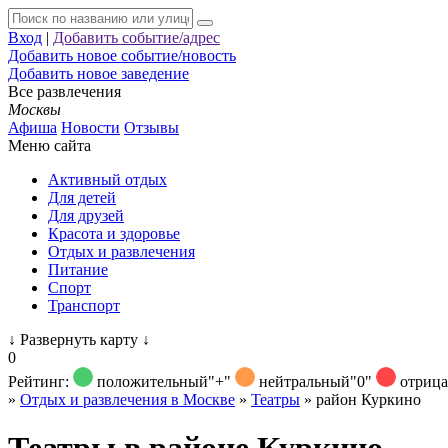
Вход
|
Добавить событие/адрес
Добавить новое событие/новость
Добавить новое заведение
Все развлечения
Москвы
Афиша
Новости
Отзывы
Меню сайта
Активный отдых
Для детей
Для друзей
Красота и здоровье
Отдых и развлечения
Питание
Спорт
Транспорт
↓
Развернуть карту
↓
0
Рейтинг:
положительный
"+"
нейтральный
"0"
отриц
»
Отдых и развлечения в Москве
»
Театры
»
район Куркино