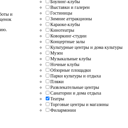
Боулинг-клубы
Выставки и галереи
Гостиницы
боты и
Зимние аттракционы
оценок
Караоке-клубы
нию.
Кинотеатры
Коворкинг-студии
Концертные залы
Культурные центры и дома культуры
Музеи
Музыкальные клубы
Ночные клубы
Обзорные площадки
Парки культуры и отдыха
Пляжи
Развлекательные центры
Санатории и дома отдыха
Театры
Торговые центры и магазины
Филармонии