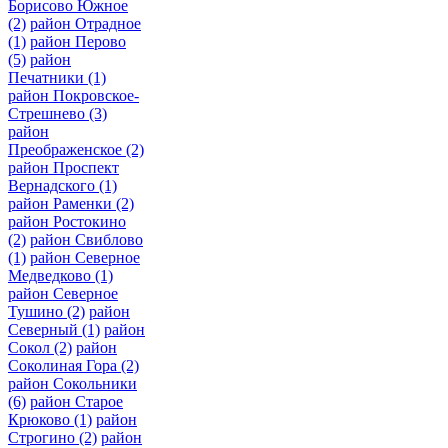
Борисово Южное
(2)
район Отрадное
(1)
район Перово
(5)
район
Печатники
(1)
район Покровское-
Стрешнево
(3)
район
Преображенское
(2)
район Проспект
Вернадского
(1)
район Раменки
(2)
район Ростокино
(2)
район Свиблово
(1)
район Северное
Медведково
(1)
район Северное
Тушино
(2)
район
Северный
(1)
район
Сокол
(2)
район
Соколиная Гора
(2)
район Сокольники
(6)
район Старое
Крюково
(1)
район
Строгино
(2)
район