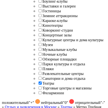
Боулинг-клубы
Выставки и галереи
Гостиницы
Зимние аттракционы
Караоке-клубы
Кинотеатры
Коворкинг-студии
Концертные залы
Культурные центры и дома культуры
Музеи
Музыкальные клубы
Ночные клубы
Обзорные площадки
Парки культуры и отдыха
Пляжи
Развлекательные центры
Санатории и дома отдыха
Театры
Торговые центры и магазины
Филармонии
положительный
"+"
нейтральный
"0"
отрицательный
"-"
»
Отдых и развлечения в Москве
»
Театры
»
Метро Трубная