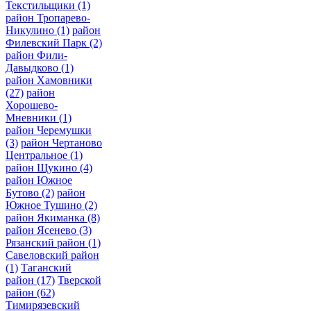
Текстильщики
(1)
район Тропарево-
Никулино
(1)
район
Филевский Парк
(2)
район Фили-
Давыдково
(1)
район Хамовники
(27)
район
Хорошево-
Мневники
(1)
район Черемушки
(3)
район Чертаново
Центральное
(1)
район Щукино
(4)
район Южное
Бутово
(2)
район
Южное Тушино
(2)
район Якиманка
(8)
район Ясенево
(3)
Рязанский район
(1)
Савеловский район
(1)
Таганский
район
(17)
Тверской
район
(62)
Тимирязевский