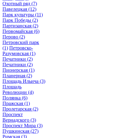
Охотный ряд
(7)
Павелецкая
(12)
Парк культуры
(11)
Парк Победы
(2)
Партизанская
(2)
Первомайская
(6)
Перово
(2)
Петровский парк
(1)
Петровско-
Разумовская
(1)
Печатники
(2)
Печатники
(2)
Пионерская
(1)
Планерная
(2)
Площадь Ильича
(3)
Площадь
Революции
(4)
Полянка
(6)
Пражская
(1)
Пролетарская
(2)
Проспект
Вернадского
(3)
Проспект Мира
(3)
Пушкинская
(27)
Римская
(3)