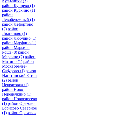
Кузьминки
(3)
район Кунцево
(1)
район Куркино
(1)
район
Левобережный
(1)
район Лефортово
(2)
район
Лианозово
(1)
район Люблино
(1)
район Марфино
(1)
район Марьина
Роща
(8)
район
Марьино
(2)
район
Митино
(1)
район
Москворечье-
Сабурово
(1)
район
Нагатинский Затон
(2)
район
Некрасовка
(1)
район Ново-
Переделкино
(1)
район Новогиреево
(1)
район Орехово-
Борисово Северное
(1)
район Орехово-