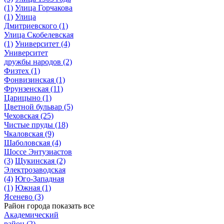
(1)
Улица Горчакова
(1)
Улица
Дмитриевского
(1)
Улица Скобелевская
(1)
Университет
(4)
Университет
дружбы народов
(2)
Физтех
(1)
Фонвизинская
(1)
Фрунзенская
(11)
Царицыно
(1)
Цветной бульвар
(5)
Чеховская
(25)
Чистые пруды
(18)
Чкаловская
(9)
Шаболовская
(4)
Шоссе Энтузиастов
(3)
Щукинская
(2)
Электрозаводская
(4)
Юго-Западная
(1)
Южная
(1)
Ясенево
(3)
Район города
показать все
Академический
район
(2)