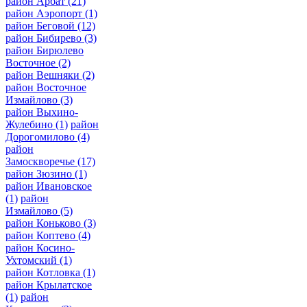
район Арбат
(21)
район Аэропорт
(1)
район Беговой
(12)
район Бибирево
(3)
район Бирюлево
Восточное
(2)
район Вешняки
(2)
район Восточное
Измайлово
(3)
район Выхино-
Жулебино
(1)
район
Дорогомилово
(4)
район
Замоскворечье
(17)
район Зюзино
(1)
район Ивановское
(1)
район
Измайлово
(5)
район Коньково
(3)
район Коптево
(4)
район Косино-
Ухтомский
(1)
район Котловка
(1)
район Крылатское
(1)
район