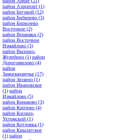
район Арбат
(21)
район Аэропорт
(1)
район Беговой
(12)
район Бибирево
(3)
район Бирюлево
Восточное
(2)
район Вешняки
(2)
район Восточное
Измайлово
(3)
район Выхино-
Жулебино
(1)
район
Дорогомилово
(4)
район
Замоскворечье
(17)
район Зюзино
(1)
район Ивановское
(1)
район
Измайлово
(5)
район Коньково
(3)
район Коптево
(4)
район Косино-
Ухтомский
(1)
район Котловка
(1)
район Крылатское
(1)
район