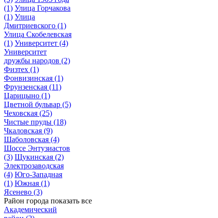
(1)
Улица Горчакова
(1)
Улица
Дмитриевского
(1)
Улица Скобелевская
(1)
Университет
(4)
Университет
дружбы народов
(2)
Физтех
(1)
Фонвизинская
(1)
Фрунзенская
(11)
Царицыно
(1)
Цветной бульвар
(5)
Чеховская
(25)
Чистые пруды
(18)
Чкаловская
(9)
Шаболовская
(4)
Шоссе Энтузиастов
(3)
Щукинская
(2)
Электрозаводская
(4)
Юго-Западная
(1)
Южная
(1)
Ясенево
(3)
Район города
показать все
Академический