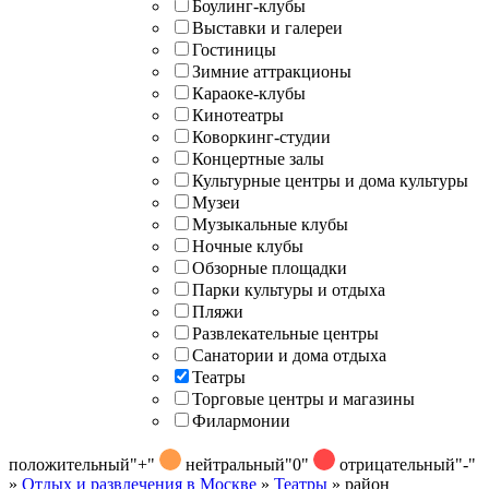
Боулинг-клубы
Выставки и галереи
Гостиницы
Зимние аттракционы
Караоке-клубы
Кинотеатры
Коворкинг-студии
Концертные залы
Культурные центры и дома культуры
Музеи
Музыкальные клубы
Ночные клубы
Обзорные площадки
Парки культуры и отдыха
Пляжи
Развлекательные центры
Санатории и дома отдыха
Театры
Торговые центры и магазины
Филармонии
положительный
"+"
нейтральный
"0"
отрицательный
"-"
»
Отдых и развлечения в Москве
»
Театры
»
район