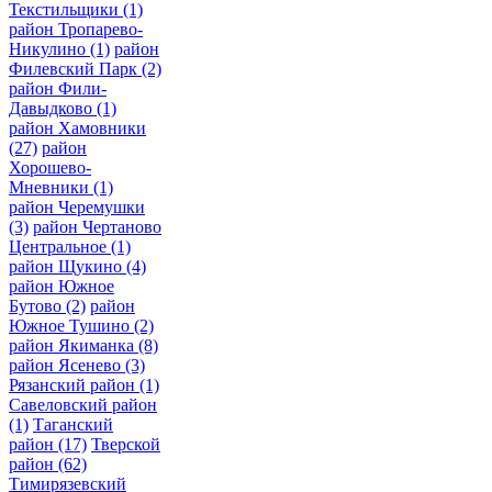
Текстильщики
(1)
район Тропарево-
Никулино
(1)
район
Филевский Парк
(2)
район Фили-
Давыдково
(1)
район Хамовники
(27)
район
Хорошево-
Мневники
(1)
район Черемушки
(3)
район Чертаново
Центральное
(1)
район Щукино
(4)
район Южное
Бутово
(2)
район
Южное Тушино
(2)
район Якиманка
(8)
район Ясенево
(3)
Рязанский район
(1)
Савеловский район
(1)
Таганский
район
(17)
Тверской
район
(62)
Тимирязевский