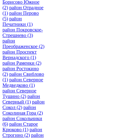
Борисово Южное
(2)
район Отрадное
(1)
район Перово
(5)
район
Печатники
(1)
район Покровское-
Стрешнево
(3)
район
Преображенское
(2)
район Проспект
Вернадского
(1)
район Раменки
(2)
район Ростокино
(2)
район Свиблово
(1)
район Северное
Медведково
(1)
район Северное
Тушино
(2)
район
Северный
(1)
район
Сокол
(2)
район
Соколиная Гора
(2)
район Сокольники
(6)
район Старое
Крюково
(1)
район
Строгино
(2)
район