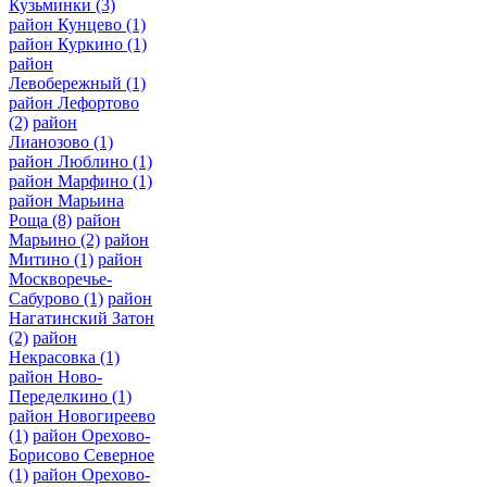
Кузьминки
(3)
район Кунцево
(1)
район Куркино
(1)
район
Левобережный
(1)
район Лефортово
(2)
район
Лианозово
(1)
район Люблино
(1)
район Марфино
(1)
район Марьина
Роща
(8)
район
Марьино
(2)
район
Митино
(1)
район
Москворечье-
Сабурово
(1)
район
Нагатинский Затон
(2)
район
Некрасовка
(1)
район Ново-
Переделкино
(1)
район Новогиреево
(1)
район Орехово-
Борисово Северное
(1)
район Орехово-