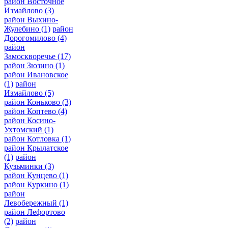
район Восточное
Измайлово
(3)
район Выхино-
Жулебино
(1)
район
Дорогомилово
(4)
район
Замоскворечье
(17)
район Зюзино
(1)
район Ивановское
(1)
район
Измайлово
(5)
район Коньково
(3)
район Коптево
(4)
район Косино-
Ухтомский
(1)
район Котловка
(1)
район Крылатское
(1)
район
Кузьминки
(3)
район Кунцево
(1)
район Куркино
(1)
район
Левобережный
(1)
район Лефортово
(2)
район