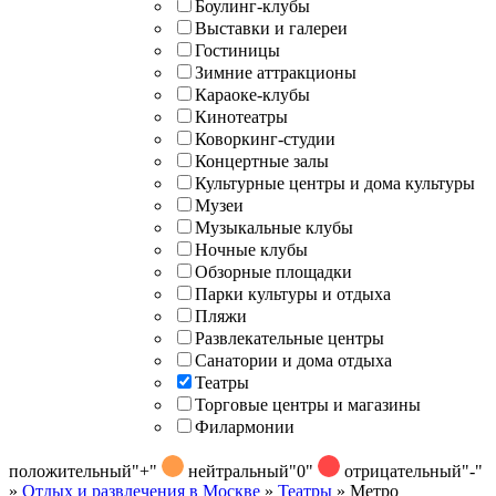
Боулинг-клубы
Выставки и галереи
Гостиницы
Зимние аттракционы
Караоке-клубы
Кинотеатры
Коворкинг-студии
Концертные залы
Культурные центры и дома культуры
Музеи
Музыкальные клубы
Ночные клубы
Обзорные площадки
Парки культуры и отдыха
Пляжи
Развлекательные центры
Санатории и дома отдыха
Театры
Торговые центры и магазины
Филармонии
положительный
"+"
нейтральный
"0"
отрицательный
"-"
»
Отдых и развлечения в Москве
»
Театры
»
Метро