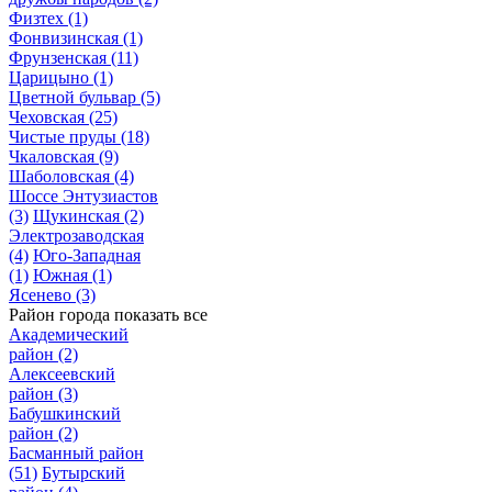
Физтех
(1)
Фонвизинская
(1)
Фрунзенская
(11)
Царицыно
(1)
Цветной бульвар
(5)
Чеховская
(25)
Чистые пруды
(18)
Чкаловская
(9)
Шаболовская
(4)
Шоссе Энтузиастов
(3)
Щукинская
(2)
Электрозаводская
(4)
Юго-Западная
(1)
Южная
(1)
Ясенево
(3)
Район города
показать все
Академический
район
(2)
Алексеевский
район
(3)
Бабушкинский
район
(2)
Басманный район
(51)
Бутырский