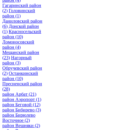
район
(4)
Гагаринский район
(2)
Головинский
район
(1)
Даниловский район
(6)
Донской район
(1)
Красносельский
район
(10)
Ломоносовский
район
(4)
Мещанский район
(23)
Нагорный
район
(3)
Обручевский район
(2)
Останкинский
район
(10)
Пресненский район
(28)
район Арбат
(21)
район Аэропорт
(1)
район Беговой
(12)
район Бибирево
(3)
район Бирюлево
Восточное
(2)
район Вешняки
(2)