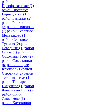
район
Преображенское
(2)
район Проспект
Вернадского
(1)
район Раменки
(2)
район Ростокино
(2)
район Свиблово
(1)
район Северное
Медведково
(1)
район Северное
Тушино
(2)
район
Северный
(1)
район
Сокол
(2)
район
Соколиная Гора
(2)
район Сокольники
(6)
район Старое
Крюково
(1)
район
Строгино
(2)
район
Текстильщики
(1)
район Тропарево-
Никулино
(1)
район
Филевский Парк
(2)
район Фили-
Давыдково
(1)
район Хамовники