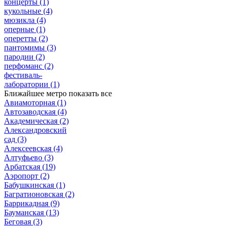
концерты
(1)
кукольные
(4)
мюзикла
(4)
оперные
(1)
оперетты
(2)
пантомимы
(3)
пародии
(2)
перфоманс
(2)
фестиваль-
лаборатории
(1)
Ближайшее метро
показать все
Авиамоторная
(1)
Автозаводская
(4)
Академическая
(2)
Александровский
сад
(3)
Алексеевская
(4)
Алтуфьево
(3)
Арбатская
(19)
Аэропорт
(2)
Бабушкинская
(1)
Багратионовская
(2)
Баррикадная
(9)
Бауманская
(13)
Беговая
(3)