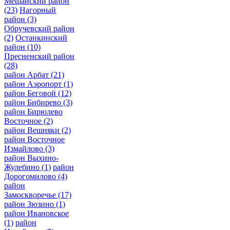
Мещанский район
(23)
Нагорный
район
(3)
Обручевский район
(2)
Останкинский
район
(10)
Пресненский район
(28)
район Арбат
(21)
район Аэропорт
(1)
район Беговой
(12)
район Бибирево
(3)
район Бирюлево
Восточное
(2)
район Вешняки
(2)
район Восточное
Измайлово
(3)
район Выхино-
Жулебино
(1)
район
Дорогомилово
(4)
район
Замоскворечье
(17)
район Зюзино
(1)
район Ивановское
(1)
район