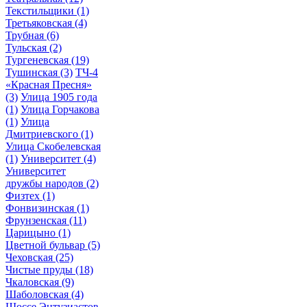
Текстильщики
(1)
Третьяковская
(4)
Трубная
(6)
Тульская
(2)
Тургеневская
(19)
Тушинская
(3)
ТЧ-4
«Красная Пресня»
(3)
Улица 1905 года
(1)
Улица Горчакова
(1)
Улица
Дмитриевского
(1)
Улица Скобелевская
(1)
Университет
(4)
Университет
дружбы народов
(2)
Физтех
(1)
Фонвизинская
(1)
Фрунзенская
(11)
Царицыно
(1)
Цветной бульвар
(5)
Чеховская
(25)
Чистые пруды
(18)
Чкаловская
(9)
Шаболовская
(4)
Шоссе Энтузиастов