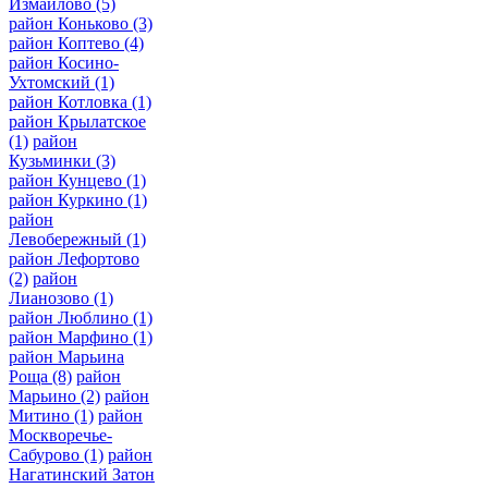
Измайлово
(5)
район Коньково
(3)
район Коптево
(4)
район Косино-
Ухтомский
(1)
район Котловка
(1)
район Крылатское
(1)
район
Кузьминки
(3)
район Кунцево
(1)
район Куркино
(1)
район
Левобережный
(1)
район Лефортово
(2)
район
Лианозово
(1)
район Люблино
(1)
район Марфино
(1)
район Марьина
Роща
(8)
район
Марьино
(2)
район
Митино
(1)
район
Москворечье-
Сабурово
(1)
район
Нагатинский Затон