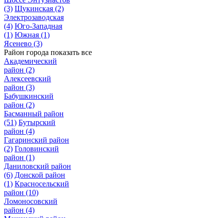
(3)
Щукинская
(2)
Электрозаводская
(4)
Юго-Западная
(1)
Южная
(1)
Ясенево
(3)
Район города
показать все
Академический
район
(2)
Алексеевский
район
(3)
Бабушкинский
район
(2)
Басманный район
(51)
Бутырский
район
(4)
Гагаринский район
(2)
Головинский
район
(1)
Даниловский район
(6)
Донской район
(1)
Красносельский
район
(10)
Ломоносовский
район
(4)