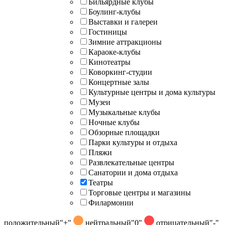
Бильярдные клубы
Боулинг-клубы
Выставки и галереи
Гостиницы
Зимние аттракционы
Караоке-клубы
Кинотеатры
Коворкинг-студии
Концертные залы
Культурные центры и дома культуры
Музеи
Музыкальные клубы
Ночные клубы
Обзорные площадки
Парки культуры и отдыха
Пляжи
Развлекательные центры
Санатории и дома отдыха
Театры
Торговые центры и магазины
Филармонии
положительный
"+"
нейтральный
"0"
отрицательный
"-"