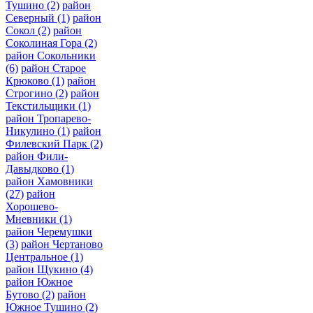
Тушино
(2)
район
Северный
(1)
район
Сокол
(2)
район
Соколиная Гора
(2)
район Сокольники
(6)
район Старое
Крюково
(1)
район
Строгино
(2)
район
Текстильщики
(1)
район Тропарево-
Никулино
(1)
район
Филевский Парк
(2)
район Фили-
Давыдково
(1)
район Хамовники
(27)
район
Хорошево-
Мневники
(1)
район Черемушки
(3)
район Чертаново
Центральное
(1)
район Щукино
(4)
район Южное
Бутово
(2)
район
Южное Тушино
(2)