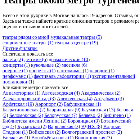
Театры около метро Тургенев
Всего в этой рубрике в Москве нашлось 19 адресов. Отзывы, оц
Здесь вы также найдете краткие описания театров с режимом р
оценок и отзывов посетителей.
театры рядом со мной
музыкальные театры
(5)
современные театры
(1)
театры в центре
(19)
Другие фильтры
Спектакли
показать все
балета
(2)
детские
(6)
драматические
(10)
концерты
(1)
кукольные
(2)
мюзикла
(6)
оперные
(1)
оперетты
(1)
пантомимы
(1)
пародии
(1)
перфоманс
(1)
фестиваль-лаборатории
(1)
экспериментальный
постановки
(1)
Ближайшее метро
показать все
Авиамоторная
(1)
Автозаводская
(4)
Академическая
(2)
Александровский сад
(3)
Алексеевская
(4)
Алтуфьево
(3)
Арбатская
(19)
Аэропорт
(2)
Бабушкинская
(1)
Багратионовская
(2)
Баррикадная
(9)
Бауманская
(13)
Беговая
(3)
Беломорская
(2)
Белорусская
(7)
Беляево
(2)
Бибирево
(1)
Библиотека имени Ленина
(2)
Боровицкая
(3)
Ботанический
сад
(7)
Бутырская
(2)
Варшавская
(3)
ВДНХ
(8)
Водный
Стадион
(1)
Войковская
(2)
Волгоградский проспект
(2)
Волжская
(1)
Воробьёвы горы
(1)
Воронцовская
(3)