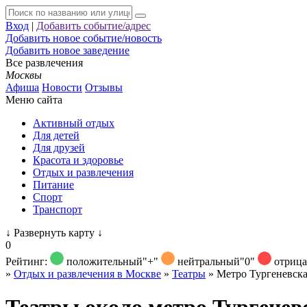
Вход
|
Добавить событие/адрес
Добавить новое событие/новость
Добавить новое заведение
Все развлечения
Москвы
Афиша
Новости
Отзывы
Меню сайта
Активный отдых
Для детей
Для друзей
Красота и здоровье
Отдых и развлечения
Питание
Спорт
Транспорт
↓
Развернуть карту
↓
0
Рейтинг:
положительный
"+"
нейтральный
"0"
отриц
»
Отдых и развлечения в Москве
»
Театры
»
Метро Тургеневск