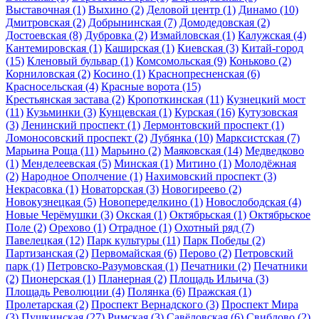
Выставочная
(1)
Выхино
(2)
Деловой центр
(1)
Динамо
(10)
Дмитровская
(2)
Добрынинская
(7)
Домодедовская
(2)
Достоевская
(8)
Дубровка
(2)
Измайловская
(1)
Калужская
(4)
Кантемировская
(1)
Каширская
(1)
Киевская
(3)
Китай-город
(15)
Кленовый бульвар
(1)
Комсомольская
(9)
Коньково
(2)
Корниловская
(2)
Косино
(1)
Краснопресненская
(6)
Красносельская
(4)
Красные ворота
(15)
Крестьянская застава
(2)
Кропоткинская
(11)
Кузнецкий мост
(11)
Кузьминки
(3)
Кунцевская
(1)
Курская
(16)
Кутузовская
(3)
Ленинский проспект
(1)
Лермонтовский проспект
(1)
Ломоносовский проспект
(2)
Лубянка
(10)
Марксистская
(7)
Марьина Роща
(11)
Марьино
(2)
Маяковская
(14)
Медведково
(1)
Менделеевская
(5)
Минская
(1)
Митино
(1)
Молодёжная
(2)
Народное Ополчение
(1)
Нахимовский проспект
(3)
Некрасовка
(1)
Новаторская
(3)
Новогиреево
(2)
Новокузнецкая
(5)
Новопеределкино
(1)
Новослободская
(4)
Новые Черёмушки
(3)
Окская
(1)
Октябрьская
(1)
Октябрьское
Поле
(2)
Орехово
(1)
Отрадное
(1)
Охотный ряд
(7)
Павелецкая
(12)
Парк культуры
(11)
Парк Победы
(2)
Партизанская
(2)
Первомайская
(6)
Перово
(2)
Петровский
парк
(1)
Петровско-Разумовская
(1)
Печатники
(2)
Печатники
(2)
Пионерская
(1)
Планерная
(2)
Площадь Ильича
(3)
Площадь Революции
(4)
Полянка
(6)
Пражская
(1)
Пролетарская
(2)
Проспект Вернадского
(3)
Проспект Мира
(3)
Пушкинская
(27)
Римская
(3)
Савёловская
(6)
Свиблово
(2)