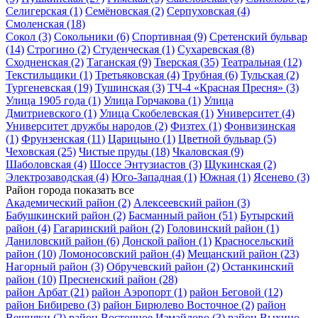
Селигерская
(1)
Семёновская
(2)
Серпуховская
(4)
Смоленская
(18)
Сокол
(3)
Сокольники
(6)
Спортивная
(9)
Сретенский бульвар
(14)
Строгино
(2)
Студенческая
(1)
Сухаревская
(8)
Сходненская
(2)
Таганская
(9)
Тверская
(35)
Театральная
(12)
Текстильщики
(1)
Третьяковская
(4)
Трубная
(6)
Тульская
(2)
Тургеневская
(19)
Тушинская
(3)
ТЧ-4 «Красная Пресня»
(3)
Улица 1905 года
(1)
Улица Горчакова
(1)
Улица
Дмитриевского
(1)
Улица Скобелевская
(1)
Университет
(4)
Университет дружбы народов
(2)
Физтех
(1)
Фонвизинская
(1)
Фрунзенская
(11)
Царицыно
(1)
Цветной бульвар
(5)
Чеховская
(25)
Чистые пруды
(18)
Чкаловская
(9)
Шаболовская
(4)
Шоссе Энтузиастов
(3)
Щукинская
(2)
Электрозаводская
(4)
Юго-Западная
(1)
Южная
(1)
Ясенево
(3)
Район города
показать все
Академический район
(2)
Алексеевский район
(3)
Бабушкинский район
(2)
Басманный район
(51)
Бутырский
район
(4)
Гагаринский район
(2)
Головинский район
(1)
Даниловский район
(6)
Донской район
(1)
Красносельский
район
(10)
Ломоносовский район
(4)
Мещанский район
(23)
Нагорный район
(3)
Обручевский район
(2)
Останкинский
район
(10)
Пресненский район
(28)
район Арбат
(21)
район Аэропорт
(1)
район Беговой
(12)
район Бибирево
(3)
район Бирюлево Восточное
(2)
район
Вешняки
(2)
район Восточное Измайлово
(3)
район Выхино-