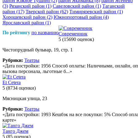
район Южное Тушино
(2)
район Якиманка
(8)
район Ясенево
(3)
Рязанский район
(1)
Савеловский район
(1)
Таганский
район
(17)
Тверской район
(62)
Тимирязевский район
(1)
Хорошевский район
(2)
Южнопортовый район
(4)
Ярославский район
(1)
По рейтингу
по названию
Современник
5
(15690 оценок)
Чистопрудный бульвар, 19, стр. 1
Рубрики:
Театры
«Дата постройки: 1956 Способ оплаты: Наличными, онлайн, опл
вызова персонала, льготные б...»
Et Cetera
5
(8734 оценки)
Мясницкая улица, 23
Рубрики:
Театры
«Дата постройки: 1993 Кешбэк на все покупки: 5% Способ опла
карте»
Танго Джем
5
(85 оценок)