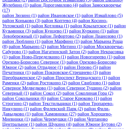
Жулебино
(1)
район Дорогомилово
(4)
район Замоскворечье
(17)
район Зюзино
(1)
район Ивановское
(1)
район Измайлово
(5)
район Коньково
(3)
район Коптево
(4)
район Косино-
Ухтомский
(1)
район Котловка
(1)
район Крылатское
(1)
район
Кузьминки
(3)
район Кунцево
(1)
район Куркино
(1)
район
Левобережный
(1)
район Лефортово
(2)
район Лианозово
(1)
район Люблино
(1)
район Марфино
(1)
район Марьина Роща
(8)
район Марьино
(2)
район Митино
(1)
район Москворечье-
Сабурово
(1)
район Нагатинский Затон
(2)
район Некрасовка
(1)
район Ново-Переделкино
(1)
район Новогиреево
(1)
район
Орехово-Борисово Северное
(1)
район Орехово-Борисово
Южное
(2)
район Отрадное
(1)
район Перово
(5)
район
Печатники
(1)
район Покровское-Стрешнево
(3)
район
Преображенское
(2)
район Проспект Вернадского
(1)
район
Раменки
(2)
район Ростокино
(2)
район Свиблово
(1)
район
Северное Медведково
(1)
район Северное Тушино
(2)
район
Северный
(1)
район Сокол
(2)
район Соколиная Гора
(2)
район Сокольники
(6)
район Старое Крюково
(1)
район
Строгино
(2)
район Текстильщики
(1)
район Тропарево-
Никулино
(1)
район Филевский Парк
(2)
район Фили-
Давыдково
(1)
район Хамовники
(27)
район Хорошево-
Мневники
(1)
район Черемушки
(3)
район Чертаново
Центральное
(1)
район Щукино
(4)
район Южное Бутово
(2)