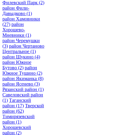
Филевский Парк
(2)
район Фили-
Давыдково
(1)
район Хамовники
(27)
район
Хорошево-
Мневники
(1)
район Черемушки
(3)
район Чертаново
Центральное
(1)
район Щукино
(4)
район Южное
Бутово
(2)
район
Южное Тушино
(2)
район Якиманка
(8)
район Ясенево
(3)
Рязанский район
(1)
Савеловский район
(1)
Таганский
район
(17)
Тверской
район
(62)
Тимирязевский
район
(1)
Хорошевский
район
(2)