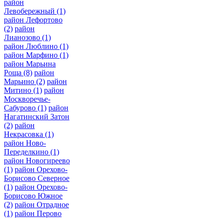
район
Левобережный
(1)
район Лефортово
(2)
район
Лианозово
(1)
район Люблино
(1)
район Марфино
(1)
район Марьина
Роща
(8)
район
Марьино
(2)
район
Митино
(1)
район
Москворечье-
Сабурово
(1)
район
Нагатинский Затон
(2)
район
Некрасовка
(1)
район Ново-
Переделкино
(1)
район Новогиреево
(1)
район Орехово-
Борисово Северное
(1)
район Орехово-
Борисово Южное
(2)
район Отрадное
(1)
район Перово