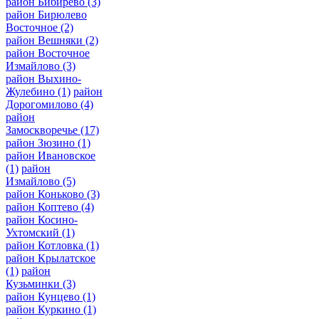
район Бибирево
(3)
район Бирюлево
Восточное
(2)
район Вешняки
(2)
район Восточное
Измайлово
(3)
район Выхино-
Жулебино
(1)
район
Дорогомилово
(4)
район
Замоскворечье
(17)
район Зюзино
(1)
район Ивановское
(1)
район
Измайлово
(5)
район Коньково
(3)
район Коптево
(4)
район Косино-
Ухтомский
(1)
район Котловка
(1)
район Крылатское
(1)
район
Кузьминки
(3)
район Кунцево
(1)
район Куркино
(1)