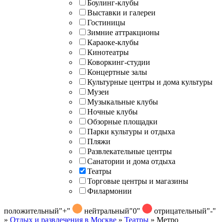
Боулинг-клубы
Выставки и галереи
Гостиницы
Зимние аттракционы
Караоке-клубы
Кинотеатры
Коворкинг-студии
Концертные залы
Культурные центры и дома культуры
Музеи
Музыкальные клубы
Ночные клубы
Обзорные площадки
Парки культуры и отдыха
Пляжи
Развлекательные центры
Санатории и дома отдыха
Театры
Торговые центры и магазины
Филармонии
положительный
"+"
нейтральный
"0"
отрицательный
"-"
»
Отдых и развлечения в Москве
»
Театры
»
Метро