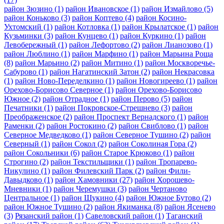
район Зюзино
(1)
район Ивановское
(1)
район Измайлово
(5)
район Коньково
(3)
район Коптево
(4)
район Косино-
Ухтомский
(1)
район Котловка
(1)
район Крылатское
(1)
район
Кузьминки
(3)
район Кунцево
(1)
район Куркино
(1)
район
Левобережный
(1)
район Лефортово
(2)
район Лианозово
(1)
район Люблино
(1)
район Марфино
(1)
район Марьина Роща
(8)
район Марьино
(2)
район Митино
(1)
район Москворечье-
Сабурово
(1)
район Нагатинский Затон
(2)
район Некрасовка
(1)
район Ново-Переделкино
(1)
район Новогиреево
(1)
район
Орехово-Борисово Северное
(1)
район Орехово-Борисово
Южное
(2)
район Отрадное
(1)
район Перово
(5)
район
Печатники
(1)
район Покровское-Стрешнево
(3)
район
Преображенское
(2)
район Проспект Вернадского
(1)
район
Раменки
(2)
район Ростокино
(2)
район Свиблово
(1)
район
Северное Медведково
(1)
район Северное Тушино
(2)
район
Северный
(1)
район Сокол
(2)
район Соколиная Гора
(2)
район Сокольники
(6)
район Старое Крюково
(1)
район
Строгино
(2)
район Текстильщики
(1)
район Тропарево-
Никулино
(1)
район Филевский Парк
(2)
район Фили-
Давыдково
(1)
район Хамовники
(27)
район Хорошево-
Мневники
(1)
район Черемушки
(3)
район Чертаново
Центральное
(1)
район Щукино
(4)
район Южное Бутово
(2)
район Южное Тушино
(2)
район Якиманка
(8)
район Ясенево
(3)
Рязанский район
(1)
Савеловский район
(1)
Таганский