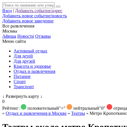
Вход
|
Добавить событие/адрес
Добавить новое событие/новость
Добавить новое заведение
Все развлечения
Москвы
Афиша
Новости
Отзывы
Меню сайта
Активный отдых
Для детей
Для друзей
Красота и здоровье
Отдых и развлечения
Питание
Спорт
Транспорт
↓
Развернуть карту
↓
0
Рейтинг:
положительный
"+"
нейтральный
"0"
отриц
»
Отдых и развлечения в Москве
»
Театры
»
Метро Кропоткинс