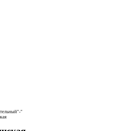
ательный
"-"
кая