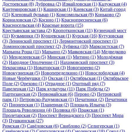
Достоевская
(8)
Дубровка
(2)
Измайловская
(1)
Калужская
(4)
Кантемировская
(1)
Каширская
(1)
Киевская
(3)
Китай-город
(15)
Кленовый бульвар
(1)
Комсомольская
(9)
Коньково
(2)
Корниловская
(2)
Косино
(1)
Краснопресненская
(6)
Красносельская
(4)
Красные ворота
(15)
Крестьянская застава
(2)
Кропоткинская
(11)
Кузнецкий мост
(11)
Кузьминки
(3)
Кунцевская
(1)
Курская
(16)
Кутузовская
(3)
Ленинский проспект
(1)
Лермонтовский проспект
(1)
Ломоносовский проспект
(2)
Лубянка
(10)
Марксистская
(7)
Марьина Роща
(11)
Марьино
(2)
Маяковская
(14)
Медведково
(1)
Менделеевская
(5)
Минская
(1)
Митино
(1)
Молодёжная
(2)
Народное Ополчение
(1)
Нахимовский проспект
(3)
Некрасовка
(1)
Новаторская
(3)
Новогиреево
(2)
Новокузнецкая
(5)
Новопеределкино
(1)
Новослободская
(4)
Новые Черёмушки
(3)
Окская
(1)
Октябрьская
(1)
Октябрьское
Поле
(2)
Орехово
(1)
Отрадное
(1)
Охотный ряд
(7)
Павелецкая
(12)
Парк культуры
(11)
Парк Победы
(2)
Партизанская
(2)
Первомайская
(6)
Перово
(2)
Петровский
парк
(1)
Петровско-Разумовская
(1)
Печатники
(2)
Печатники
(2)
Пионерская
(1)
Планерная
(2)
Площадь Ильича
(3)
Площадь Революции
(4)
Полянка
(6)
Пражская
(1)
Пролетарская
(2)
Проспект Вернадского
(3)
Проспект Мира
(3)
Пушкинская
(27)
Римская
(3)
Савёловская
(6)
Свиблово
(2)
Селигерская
(1)
Семёновская
(2)
Серпуховская
(4)
Смоленская
(18)
Сокол
(3)