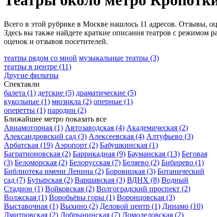
Театры около метро Кропотк
Всего в этой рубрике в Москве нашлось 11 адресов. Отзывы, о
Здесь вы также найдете краткие описания театров с режимом р
оценок и отзывов посетителей.
театры рядом со мной
музыкальные театры
(3)
театры в центре
(11)
Другие фильтры
Спектакли
балета
(1)
детские
(5)
драматические
(5)
кукольные
(1)
мюзикла
(2)
оперные
(1)
оперетты
(1)
пародии
(2)
Ближайшее метро
показать все
Авиамоторная
(1)
Автозаводская
(4)
Академическая
(2)
Александровский сад
(3)
Алексеевская
(4)
Алтуфьево
(3)
Арбатская
(19)
Аэропорт
(2)
Бабушкинская
(1)
Багратионовская
(2)
Баррикадная
(9)
Бауманская
(13)
Беговая
(3)
Беломорская
(2)
Белорусская
(7)
Беляево
(2)
Бибирево
(1)
Библиотека имени Ленина
(2)
Боровицкая
(3)
Ботанический
сад
(7)
Бутырская
(2)
Варшавская
(3)
ВДНХ
(8)
Водный
Стадион
(1)
Войковская
(2)
Волгоградский проспект
(2)
Волжская
(1)
Воробьёвы горы
(1)
Воронцовская
(3)
Выставочная
(1)
Выхино
(2)
Деловой центр
(1)
Динамо
(10)
Дмитровская
(2)
Добрынинская
(7)
Домодедовская
(2)