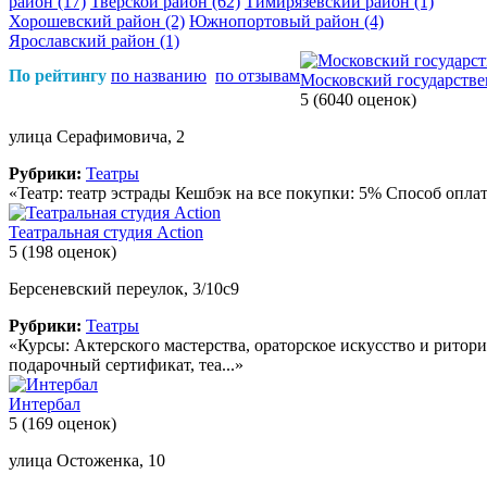
район
(17)
Тверской район
(62)
Тимирязевский район
(1)
Хорошевский район
(2)
Южнопортовый район
(4)
Ярославский район
(1)
По рейтингу
по названию
по отзывам
Московский государстве
5
(6040 оценок)
улица Серафимовича, 2
Рубрики:
Театры
«Театр: театр эстрады Кешбэк на все покупки: 5% Способ опла
Театральная студия Action
5
(198 оценок)
Берсеневский переулок, 3/10с9
Рубрики:
Театры
«Курсы: Актерского мастерства, ораторское искусство и ритори
подарочный сертификат, теа...»
Интербал
5
(169 оценок)
улица Остоженка, 10