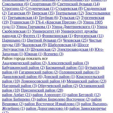
Сокольники
(6)
Спортивная
(9)
Сретенский бульвар
(14)
Строгино
(2)
Студенческая
(1)
Сухаревская
(8)
Сходненская
(2)
Таганская
(9)
Тверская
(35)
Театральная
(12)
Текстильщики
(1)
Третьяковская
(4)
Трубная
(6)
Тульская
(2)
Тургеневская
(19)
Тушинская
(3)
ТЧ-4 «Красная Пресня»
(3)
Улица 1905
года
(1)
Улица Горчакова
(1)
Улица Дмитриевского
(1)
Улица
Скобелевская
(1)
Университет
(4)
Университет дружбы
народов
(2)
Физтех
(1)
Фонвизинская
(1)
Фрунзенская
(11)
Царицыно
(1)
Цветной бульвар
(5)
Чеховская
(25)
Чистые
пруды
(18)
Чкаловская
(9)
Шаболовская
(4)
Шоссе
Энтузиастов
(3)
Щукинская
(2)
Электрозаводская
(4)
Юго-
Западная
(1)
Южная
(1)
Ясенево
(3)
Район города
показать все
Академический район
(2)
Алексеевский район
(3)
Бабушкинский район
(2)
Басманный район
(51)
Бутырский
район
(4)
Гагаринский район
(2)
Головинский район
(1)
Даниловский район
(6)
Донской район
(1)
Красносельский
район
(10)
Ломоносовский район
(4)
Мещанский район
(23)
Нагорный район
(3)
Обручевский район
(2)
Останкинский
район
(10)
Пресненский район
(28)
район Арбат
(21)
район Аэропорт
(1)
район Беговой
(12)
район Бибирево
(3)
район Бирюлево Восточное
(2)
район
Вешняки
(2)
район Восточное Измайлово
(3)
район Выхино-
Жулебино
(1)
район Дорогомилово
(4)
район Замоскворечье
(17)