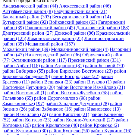
Район города
показать все
Академический район
(44)
Алексеевский район
(46)
Алтуфьевский район
(8)
Бабушкинский район
(21)
Басманный район
(393)
Бескудниковский район
(14)
Бутырский район
(92)
Войковский район
(63)
Гагаринский
район
(39)
Головинский район
(45)
Даниловский район
(188)
Дмитровский район
(27)
Донской район
(86)
Красносельский
район
(125)
Ломоносовский район
(25)
Лосиноостровский
район
(35)
Мещанский район
(157)
Можайский район
(39)
Молжаниновский район
(4)
Нагорный
район
(47)
Нижегородский район
(36)
Обручевский район
(77)
Останкинский район
(117)
Пресненский район
(331)
район Арбат
(116)
район Аэропорт
(81)
район Беговой
(70)
район Бибирево
(55)
район Бирюлево Восточное
(23)
район
Бирюлево Западное
(9)
район Богородское
(22)
район
Братеево
(11)
район Вешняки
(23)
район Внуково
(1)
район
Восточное Дегунино
(20)
район Восточное Измайлово
(21)
район Восточный
(1)
район Выхино-Жулебино
(58)
район
Гольяново
(65)
район Дорогомилово
(98)
район
Замоскворечье
(197)
район Западное Дегунино
(28)
район
Зюзино
(26)
район Зябликово
(16)
район Ивановское
(13)
район Измайлово
(72)
район Капотня
(21)
район Коньково
(52)
район Коптево
(23)
район Косино-Ухтомский
(27)
район
Котловка
(26)
район Крылатское
(40)
район Крюково
(2)
район Кузьминки
(30)
район Кунцево
(56)
район Куркино
(16)