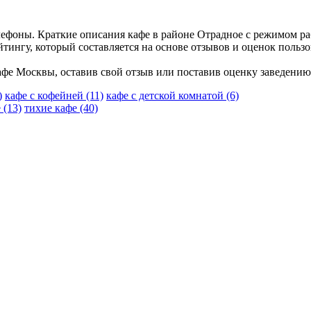
елефоны. Краткие описания кафе в районе Отрадное с режимом р
ингу, который составляется на основе отзывов и оценок пользо
фе Москвы, оставив свой отзыв или поставив оценку заведению
)
кафе с кофейней
(11)
кафе с детской комнатой
(6)
е
(13)
тихие кафе
(40)