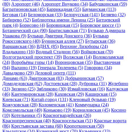
(80)
Аэропорт
(46)
Аэропорт Внуково
(34)
Бабушкинская
(59)
Багратионовская
(45)
Баррикадная
(55)
Бауманская
(113)
Беговая
(14)
Беломорская
(33)
Белорусская
(141)
Беляево
(32)
Бибирево
(52)
Библиотека имени Ленина
(25)
Битцевский
парк
(4)
Борисово
(4)
Боровицкая
(15)
Боровское шоссе
(1)
Ботанический сад
(90)
Братиславская
(71)
Бульвар Адмирала
Ушакова
(9)
Бульвар Дмитрия Донского
(36)
Бульвар
Рокоссовского
(40)
Бунинская аллея
(27)
Бутырская
(36)
Варшавская
(36)
ВДНХ
(85)
Верхние Лихоборы
(24)
Владыкино
(16)
Водный Стадион
(56)
Войковская
(70)
Волгоградский проспект
(39)
Волжская
(14)
Волоколамская
(24)
Воробьёвы горы
(14)
Воронцовская
(35)
Выставочная
(94)
Выхино
(19)
Генерала Тюленева
(5)
Говорово
(34)
Давыдково
(29)
Деловой центр
(111)
Динамо
(63)
Дмитровская
(83)
Добрынинская
(57)
Домодедовская
(62)
Достоевская
(28)
Дубровка
(31)
Жулебино
(33)
Зюзино
(25)
Зябликово
(30)
Измайловская
(16)
Калужская
(46)
Кантемировская
(28)
Каховская
(29)
Каширская
(15)
Киевская
(71)
Китай-город
(131)
Кленовый бульвар
(19)
Кожуховская
(28)
Коломенская
(41)
Коммунарка
(24)
Комсомольская
(49)
Коньково
(19)
Корниловская
(45)
Косино
(10)
Котельники
(5)
Красногвардейская
(26)
Краснопресненская
(40)
Красносельская
(51)
Красные ворота
(86)
Крестьянская застава
(60)
Кропоткинская
(50)
Крылатское
(34)
Кузнецкий мост
(70)
Кузьминки
(33)