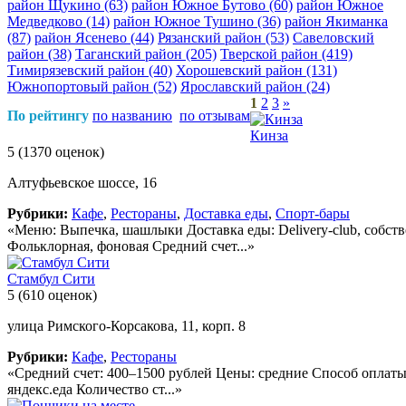
район Щукино
(63)
район Южное Бутово
(60)
район Южное
Медведково
(14)
район Южное Тушино
(36)
район Якиманка
(87)
район Ясенево
(44)
Рязанский район
(53)
Савеловский
район
(38)
Таганский район
(205)
Тверской район
(419)
Тимирязевский район
(40)
Хорошевский район
(131)
Южнопортовый район
(52)
Ярославский район
(24)
1
2
3
»
По рейтингу
по названию
по отзывам
Кинза
5
(1370 оценок)
Алтуфьевское шоссе, 16
Рубрики:
Кафе
,
Рестораны
,
Доставка еды
,
Спорт-бары
«Меню: Выпечка, шашлыки Доставка еды: Delivery-club, собств
Фольклорная, фоновая Средний счет...»
Стамбул Сити
5
(610 оценок)
улица Римского-Корсакова, 11, корп. 8
Рубрики:
Кафе
,
Рестораны
«Средний счет: 400–1500 рублей Цены: средние Способ оплаты: 
яндекс.еда Количество ст...»