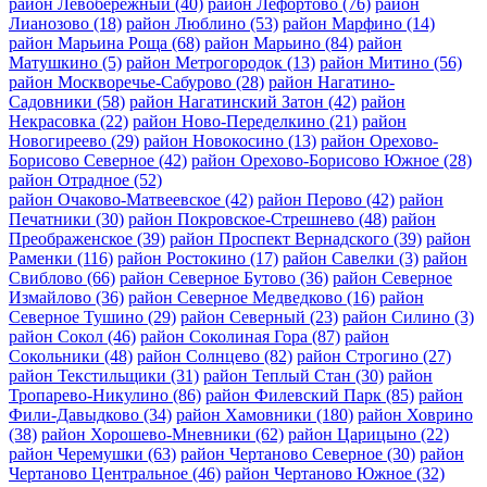
район Левобережный
(40)
район Лефортово
(76)
район
Лианозово
(18)
район Люблино
(53)
район Марфино
(14)
район Марьина Роща
(68)
район Марьино
(84)
район
Матушкино
(5)
район Метрогородок
(13)
район Митино
(56)
район Москворечье-Сабурово
(28)
район Нагатино-
Садовники
(58)
район Нагатинский Затон
(42)
район
Некрасовка
(22)
район Ново-Переделкино
(21)
район
Новогиреево
(29)
район Новокосино
(13)
район Орехово-
Борисово Северное
(42)
район Орехово-Борисово Южное
(28)
район Отрадное
(52)
район Очаково-Матвеевское
(42)
район Перово
(42)
район
Печатники
(30)
район Покровское-Стрешнево
(48)
район
Преображенское
(39)
район Проспект Вернадского
(39)
район
Раменки
(116)
район Ростокино
(17)
район Савелки
(3)
район
Свиблово
(66)
район Северное Бутово
(36)
район Северное
Измайлово
(36)
район Северное Медведково
(16)
район
Северное Тушино
(29)
район Северный
(23)
район Силино
(3)
район Сокол
(46)
район Соколиная Гора
(87)
район
Сокольники
(48)
район Солнцево
(82)
район Строгино
(27)
район Текстильщики
(31)
район Теплый Стан
(30)
район
Тропарево-Никулино
(86)
район Филевский Парк
(85)
район
Фили-Давыдково
(34)
район Хамовники
(180)
район Ховрино
(38)
район Хорошево-Мневники
(62)
район Царицыно
(22)
район Черемушки
(63)
район Чертаново Северное
(30)
район
Чертаново Центральное
(46)
район Чертаново Южное
(32)