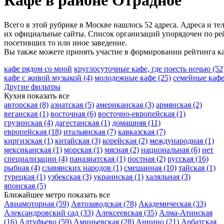
Кафе в районе Отрадное
Всего в этой рубрике в Москве нашлось 52 адреса. Адреса и т
их официальные сайты. Список организаций упорядочен по рейт
посетивших то или иное заведение.
Вы также можете принять участие в формировании рейтинга ка
кафе рядом со мной
круглосуточные кафе, где поесть ночью
(52
кафе с живой музыкой
(4)
молодежные кафе
(25)
семейные каф
Другие фильтры
Кухня
показать все
авторская
(8)
азиатская
(5)
американская
(3)
армянская
(2)
веганская
(1)
восточная
(6)
восточно-европейская
(1)
грузинская
(4)
дагестанская
(1)
домашняя
(11)
европейская
(18)
итальянская
(7)
кавказская
(7)
киргизская
(1)
китайская
(3)
корейская
(2)
международная
(1)
мексиканская
(1)
морская
(1)
мясная
(2)
национальная
(6)
нет
специализации
(4)
паназиатская
(1)
постная
(2)
русская
(16)
рыбная
(4)
славянских народов
(1)
смешанная
(10)
тайская
(1)
турецкая
(1)
узбекская
(3)
украинская
(1)
халяльная
(3)
японская
(5)
Ближайшее метро
показать все
Авиамоторная
(59)
Автозаводская
(78)
Академическая
(33)
Александровский сад
(33)
Алексеевская
(35)
Алма-Атинская
(16)
Алтуфьево
(59)
Аминьевская
(28)
Аннино
(21)
Арбатская