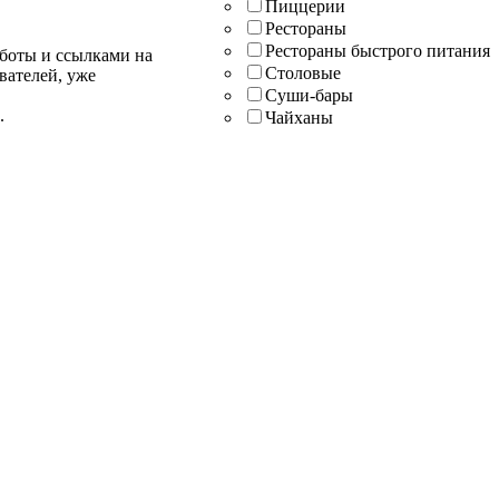
Пиццерии
Рестораны
Рестораны быстрого питания
аботы и ссылками на
Столовые
вателей, уже
Суши-бары
.
Чайханы