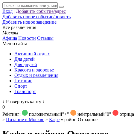
Вход
|
Добавить событие/адрес
Добавить новое событие/новость
Добавить новое заведение
Все развлечения
Москвы
Афиша
Новости
Отзывы
Меню сайта
Активный отдых
Для детей
Для друзей
Красота и здоровье
Отдых и развлечения
Питание
Спорт
Транспорт
↓
Развернуть карту
↓
0
Рейтинг:
положительный
"+"
нейтральный
"0"
отриц
»
Питание в Москве
»
Кафе
»
район Отрадное