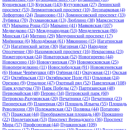
Кунцевская
(13)
Курская
(143)
Кутузовская
(27)
Ленинский
проспект
(53)
Лермонтовский проспект
(10)
Лесопарковая
(4)
Лефортово
(24)
Лианозово
(31)
Ломоносовский проспект
(33)
Лубянка
(70)
Лухмановская
(13)
Люблино
(38)
Марксистская
(87)
Марьина Роща
(55)
Марьино
(41)
Маяковская
(107)
Медведково
(32)
Международная
(53)
Менделеевская
(86)
Минская
(14)
Митино
(29)
Мичуринский проспект
(17)
Мнёвники
(6)
Молодёжная
(61)
Мякинино
(15)
Нагатинская
(73)
Нагатинский затон
(30)
Нагорная
(32)
Народное
Ополчение
(36)
Нахимовский проспект
(16)
Некрасовка
(23)
Нижегородская
(24)
Новаторская
(52)
Новогиреево
(44)
Новокосино
(16)
Новокузнецкая
(79)
Новомосковская
(25)
Новопеределкино
(11)
Новослободская
(91)
Новоясеневская
(6)
Новые Черёмушки
(49)
Озёрная
(41)
Окружная
(21)
Окская
(25)
Октябрьская
(31)
Октябрьское Поле
(61)
Ольховая
(24)
Орехово
(9)
Отрадное
(47)
Охотный ряд
(52)
Павелецкая
(108)
Парк культуры
(70)
Парк Победы
(27)
Партизанская
(48)
Первомайская
(48)
Перово
(34)
Петровский парк
(60)
Петровско-Разумовская
(20)
Печатники
(25)
Печатники
(23)
Пионерская
(9)
Планерная
(26)
Площадь Ильича
(55)
Площадь
Революции
(39)
Полежаевская
(32)
Полянка
(44)
Потапово
(67)
Пражская
(44)
Преображенская площадь
(40)
Прокшино
(22)
Пролетарская
(53)
Проспект Вернадского
(36)
Проспект
Мира
(57)
Профсоюзная
(44)
Пушкинская
(109)
Пыхтино
(17)
Пятницкое шоссе
(19)
Раменки
(41)
Рассказовка