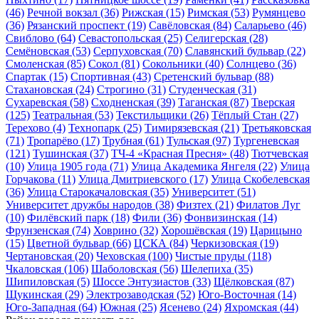
(46)
Речной вокзал
(36)
Рижская
(15)
Римская
(53)
Румянцево
(36)
Рязанский проспект
(19)
Савёловская
(84)
Саларьево
(46)
Свиблово
(64)
Севастопольская
(25)
Селигерская
(28)
Семёновская
(53)
Серпуховская
(70)
Славянский бульвар
(22)
Смоленская
(85)
Сокол
(81)
Сокольники
(40)
Солнцево
(36)
Спартак
(15)
Спортивная
(43)
Сретенский бульвар
(88)
Стахановская
(24)
Строгино
(31)
Студенческая
(31)
Сухаревская
(58)
Сходненская
(39)
Таганская
(87)
Тверская
(125)
Театральная
(53)
Текстильщики
(26)
Тёплый Стан
(27)
Терехово
(4)
Технопарк
(25)
Тимирязевская
(21)
Третьяковская
(71)
Тропарёво
(17)
Трубная
(61)
Тульская
(97)
Тургеневская
(121)
Тушинская
(37)
ТЧ-4 «Красная Пресня»
(48)
Тютчевская
(10)
Улица 1905 года
(71)
Улица Академика Янгеля
(22)
Улица
Горчакова
(11)
Улица Дмитриевского
(17)
Улица Скобелевская
(36)
Улица Старокачаловская
(35)
Университет
(51)
Университет дружбы народов
(38)
Физтех
(21)
Филатов Луг
(10)
Филёвский парк
(18)
Фили
(36)
Фонвизинская
(14)
Фрунзенская
(74)
Ховрино
(32)
Хорошёвская
(19)
Царицыно
(15)
Цветной бульвар
(66)
ЦСКА
(84)
Черкизовская
(19)
Чертановская
(20)
Чеховская
(100)
Чистые пруды
(118)
Чкаловская
(106)
Шаболовская
(56)
Шелепиха
(35)
Шипиловская
(5)
Шоссе Энтузиастов
(33)
Щёлковская
(87)
Щукинская
(29)
Электрозаводская
(52)
Юго-Восточная
(14)
Юго-Западная
(64)
Южная
(25)
Ясенево
(24)
Яхромская
(44)