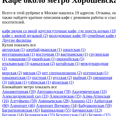
Кафе около метро Хорошёвск
Всего в этой рубрике в Москве нашлось 19 адресов. Отзывы, о
также найдете краткие описания кафе с режимом работы и ссы
посетителей.
кафе рядом со мной
круглосуточные кафе, где поесть ночью
(19
кафе с живой музыкой
(2)
молодежные кафе
(8)
семейные кафе
Другие фильтры
Кухня
показать все
авторская
(1)
азербайджанская
(1)
азиатская
(1)
вегетарианская
(1)
восточная
(3)
вьетнамская
(1)
грузинская
(1)
домашняя
(3)
еврейская
(1)
европейская
(5)
итальянская
(3)
кавказская
(2)
китайская
(1)
международная
(2)
морская
(2)
мясная
(2)
нет специализации
(2)
осетинская
(1)
паназиатская
(1)
постная
(1)
русская
(2)
рыбная
(3)
смешанная
(3)
тайская
(1)
узбекская
(1)
японская
(1)
Ближайшее метро
показать все
Авиамоторная
(59)
Автозаводская
(78)
Академическая
(33)
Александровский сад
(33)
Алексеевская
(35)
Алма-Атинская
(16)
Алтуфьево
(59)
Аминьевская
(28)
Аннино
(21)
Арбатская
(80)
Аэропорт
(46)
Аэропорт Внуково
(34)
Бабушкинская
(59)
Багратионовская
(45)
Баррикадная
(55)
Бауманская
(113)
Беговая
(14)
Беломорская
(33)
Белорусская
(141)
Беляево
(32)