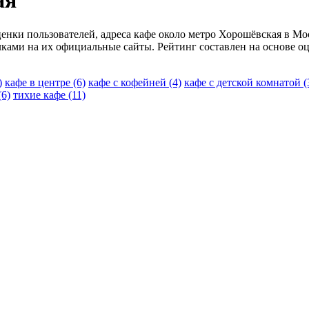
ая
ценки пользователей, адреса кафе около метро Хорошёвская в Мо
лками на их официальные сайты. Рейтинг составлен на основе о
)
кафе в центре
(6)
кафе с кофейней
(4)
кафе с детской комнатой
(
(6)
тихие кафе
(11)