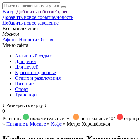
Вход
|
Добавить событие/адрес
Добавить новое событие/новость
Добавить новое заведение
Все развлечения
Москвы
Афиша
Новости
Отзывы
Меню сайта
Активный отдых
Для детей
Для друзей
Красота и здоровье
Отдых и развлечения
Питание
Спорт
Транспорт
↓
Развернуть карту
↓
0
Рейтинг:
положительный
"+"
нейтральный
"0"
отриц
»
Питание в Москве
»
Кафе
»
Метро Хорошёвская