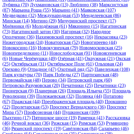
Лубянка
(70)
Лухмановская
(13)
Люблино
(38)
Марксистская
(87)
Марьина Роща
(55)
Марьино
(41)
Маяковская
(107)
Медведково
(32)
Международная
(53)
Менделеевская
(86)
Минская
(14)
Митино
(29)
Мичуринский проспект
(17)
Мнёвники
(6)
Молодёжная
(61)
Мякинино
(15)
Нагатинская
(73)
Нагатинский затон
(30)
Нагорная
(32)
Народное
Ополчение
(36)
Нахимовский проспект
(16)
Некрасовка
(23)
Нижегородская
(24)
Новаторская
(52)
Новогиреево
(44)
Новокосино
(16)
Новокузнецкая
(79)
Новомосковская
(25)
Новопеределкино
(11)
Новослободская
(91)
Новоясеневская
(6)
Новые Черёмушки
(49)
Озёрная
(41)
Окружная
(21)
Окская
(25)
Октябрьская
(31)
Октябрьское Поле
(61)
Ольховая
(24)
Орехово
(9)
Отрадное
(47)
Охотный ряд
(52)
Павелецкая
(108)
Парк культуры
(70)
Парк Победы
(27)
Партизанская
(48)
Первомайская
(48)
Перово
(34)
Петровский парк
(60)
Петровско-Разумовская
(20)
Печатники
(25)
Печатники
(23)
Пионерская
(9)
Планерная
(26)
Площадь Ильича
(55)
Площадь
Революции
(39)
Полежаевская
(32)
Полянка
(44)
Потапово
(67)
Пражская
(44)
Преображенская площадь
(40)
Прокшино
(22)
Пролетарская
(53)
Проспект Вернадского
(36)
Проспект
Мира
(57)
Профсоюзная
(44)
Пушкинская
(109)
Пыхтино
(17)
Пятницкое шоссе
(19)
Раменки
(41)
Рассказовка
(46)
Речной вокзал
(36)
Рижская
(15)
Римская
(53)
Румянцево
(36)
Рязанский проспект
(19)
Савёловская
(84)
Саларьево
(46)
Свиблово
(64)
Севастопольская
(25)
Селигерская
(28)