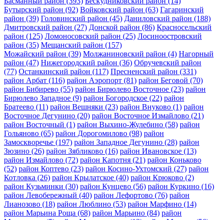
Басманный район
(393)
Бескудниковский район
(14)
Бутырский район
(92)
Войковский район
(63)
Гагаринский
район
(39)
Головинский район
(45)
Даниловский район
(188)
Дмитровский район
(27)
Донской район
(86)
Красносельский
район
(125)
Ломоносовский район
(25)
Лосиноостровский
район
(35)
Мещанский район
(157)
Можайский район
(39)
Молжаниновский район
(4)
Нагорный
район
(47)
Нижегородский район
(36)
Обручевский район
(77)
Останкинский район
(117)
Пресненский район
(331)
район Арбат
(116)
район Аэропорт
(81)
район Беговой
(70)
район Бибирево
(55)
район Бирюлево Восточное
(23)
район
Бирюлево Западное
(9)
район Богородское
(22)
район
Братеево
(11)
район Вешняки
(23)
район Внуково
(1)
район
Восточное Дегунино
(20)
район Восточное Измайлово
(21)
район Восточный
(1)
район Выхино-Жулебино
(58)
район
Гольяново
(65)
район Дорогомилово
(98)
район
Замоскворечье
(197)
район Западное Дегунино
(28)
район
Зюзино
(26)
район Зябликово
(16)
район Ивановское
(13)
район Измайлово
(72)
район Капотня
(21)
район Коньково
(52)
район Коптево
(23)
район Косино-Ухтомский
(27)
район
Котловка
(26)
район Крылатское
(40)
район Крюково
(2)
район Кузьминки
(30)
район Кунцево
(56)
район Куркино
(16)
район Левобережный
(40)
район Лефортово
(76)
район
Лианозово
(18)
район Люблино
(53)
район Марфино
(14)
район Марьина Роща
(68)
район Марьино
(84)
район