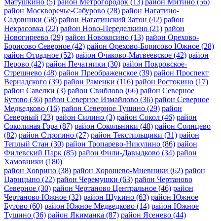
Матушкино
(5)
район Метрогородок
(13)
район Митино
(56)
район Москворечье-Сабурово
(28)
район Нагатино-
Садовники
(58)
район Нагатинский Затон
(42)
район
Некрасовка
(22)
район Ново-Переделкино
(21)
район
Новогиреево
(29)
район Новокосино
(13)
район Орехово-
Борисово Северное
(42)
район Орехово-Борисово Южное
(28)
район Отрадное
(52)
район Очаково-Матвеевское
(42)
район
Перово
(42)
район Печатники
(30)
район Покровское-
Стрешнево
(48)
район Преображенское
(39)
район Проспект
Вернадского
(39)
район Раменки
(116)
район Ростокино
(17)
район Савелки
(3)
район Свиблово
(66)
район Северное
Бутово
(36)
район Северное Измайлово
(36)
район Северное
Медведково
(16)
район Северное Тушино
(29)
район
Северный
(23)
район Силино
(3)
район Сокол
(46)
район
Соколиная Гора
(87)
район Сокольники
(48)
район Солнцево
(82)
район Строгино
(27)
район Текстильщики
(31)
район
Теплый Стан
(30)
район Тропарево-Никулино
(86)
район
Филевский Парк
(85)
район Фили-Давыдково
(34)
район
Хамовники
(180)
район Ховрино
(38)
район Хорошево-Мневники
(62)
район
Царицыно
(22)
район Черемушки
(63)
район Чертаново
Северное
(30)
район Чертаново Центральное
(46)
район
Чертаново Южное
(32)
район Щукино
(63)
район Южное
Бутово
(60)
район Южное Медведково
(14)
район Южное
Тушино
(36)
район Якиманка
(87)
район Ясенево
(44)