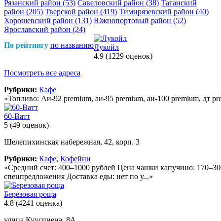
Рязанский район
(53)
Савеловский район
(38)
Таганский
район
(205)
Тверской район
(419)
Тимирязевский район
(40)
Хорошевский район
(131)
Южнопортовый район
(52)
Ярославский район
(24)
По рейтингу
по названию
Лукойл
4.9
(1229 оценок)
Посмотреть все адреса
Рубрики:
Кафе
«Топливо: Aи-92 premium, aи-95 premium, аи-100 premium, дт pr
60-Ватт
5
(49 оценок)
Шелепихинская набережная, 42, корп. 3
Рубрики:
Кафе
,
Кофейни
«Средний счет: 400–1000 рублей Цена чашки капучино: 170–300
спецпредложения Доставка еды: нет по у...»
Березовая роща
4.8
(4241 оценка)
улица Куусинена, 8А