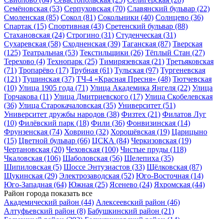
Семёновская
(53)
Серпуховская
(70)
Славянский бульвар
(22)
Смоленская
(85)
Сокол
(81)
Сокольники
(40)
Солнцево
(36)
Спартак
(15)
Спортивная
(43)
Сретенский бульвар
(88)
Стахановская
(24)
Строгино
(31)
Студенческая
(31)
Сухаревская
(58)
Сходненская
(39)
Таганская
(87)
Тверская
(125)
Театральная
(53)
Текстильщики
(26)
Тёплый Стан
(27)
Терехово
(4)
Технопарк
(25)
Тимирязевская
(21)
Третьяковская
(71)
Тропарёво
(17)
Трубная
(61)
Тульская
(97)
Тургеневская
(121)
Тушинская
(37)
ТЧ-4 «Красная Пресня»
(48)
Тютчевская
(10)
Улица 1905 года
(71)
Улица Академика Янгеля
(22)
Улица
Горчакова
(11)
Улица Дмитриевского
(17)
Улица Скобелевская
(36)
Улица Старокачаловская
(35)
Университет
(51)
Университет дружбы народов
(38)
Физтех
(21)
Филатов Луг
(10)
Филёвский парк
(18)
Фили
(36)
Фонвизинская
(14)
Фрунзенская
(74)
Ховрино
(32)
Хорошёвская
(19)
Царицыно
(15)
Цветной бульвар
(66)
ЦСКА
(84)
Черкизовская
(19)
Чертановская
(20)
Чеховская
(100)
Чистые пруды
(118)
Чкаловская
(106)
Шаболовская
(56)
Шелепиха
(35)
Шипиловская
(5)
Шоссе Энтузиастов
(33)
Щёлковская
(87)
Щукинская
(29)
Электрозаводская
(52)
Юго-Восточная
(14)
Юго-Западная
(64)
Южная
(25)
Ясенево
(24)
Яхромская
(44)
Район города
показать все
Академический район
(44)
Алексеевский район
(46)
Алтуфьевский район
(8)
Бабушкинский район
(21)