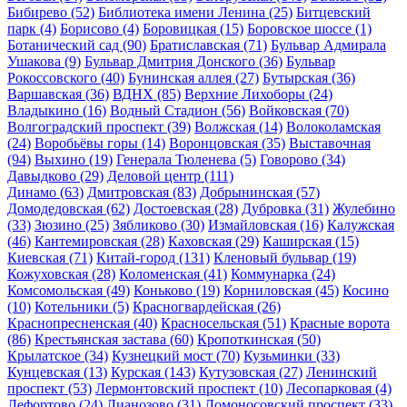
Бибирево
(52)
Библиотека имени Ленина
(25)
Битцевский
парк
(4)
Борисово
(4)
Боровицкая
(15)
Боровское шоссе
(1)
Ботанический сад
(90)
Братиславская
(71)
Бульвар Адмирала
Ушакова
(9)
Бульвар Дмитрия Донского
(36)
Бульвар
Рокоссовского
(40)
Бунинская аллея
(27)
Бутырская
(36)
Варшавская
(36)
ВДНХ
(85)
Верхние Лихоборы
(24)
Владыкино
(16)
Водный Стадион
(56)
Войковская
(70)
Волгоградский проспект
(39)
Волжская
(14)
Волоколамская
(24)
Воробьёвы горы
(14)
Воронцовская
(35)
Выставочная
(94)
Выхино
(19)
Генерала Тюленева
(5)
Говорово
(34)
Давыдково
(29)
Деловой центр
(111)
Динамо
(63)
Дмитровская
(83)
Добрынинская
(57)
Домодедовская
(62)
Достоевская
(28)
Дубровка
(31)
Жулебино
(33)
Зюзино
(25)
Зябликово
(30)
Измайловская
(16)
Калужская
(46)
Кантемировская
(28)
Каховская
(29)
Каширская
(15)
Киевская
(71)
Китай-город
(131)
Кленовый бульвар
(19)
Кожуховская
(28)
Коломенская
(41)
Коммунарка
(24)
Комсомольская
(49)
Коньково
(19)
Корниловская
(45)
Косино
(10)
Котельники
(5)
Красногвардейская
(26)
Краснопресненская
(40)
Красносельская
(51)
Красные ворота
(86)
Крестьянская застава
(60)
Кропоткинская
(50)
Крылатское
(34)
Кузнецкий мост
(70)
Кузьминки
(33)
Кунцевская
(13)
Курская
(143)
Кутузовская
(27)
Ленинский
проспект
(53)
Лермонтовский проспект
(10)
Лесопарковая
(4)
Лефортово
(24)
Лианозово
(31)
Ломоносовский проспект
(33)