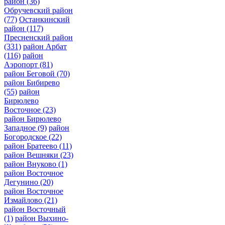
район
(36)
Обручевский район
(77)
Останкинский
район
(117)
Пресненский район
(331)
район Арбат
(116)
район
Аэропорт
(81)
район Беговой
(70)
район Бибирево
(55)
район
Бирюлево
Восточное
(23)
район Бирюлево
Западное
(9)
район
Богородское
(22)
район Братеево
(11)
район Вешняки
(23)
район Внуково
(1)
район Восточное
Дегунино
(20)
район Восточное
Измайлово
(21)
район Восточный
(1)
район Выхино-