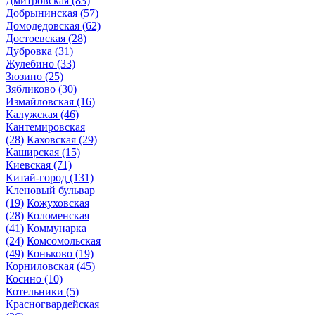
Дмитровская
(83)
Добрынинская
(57)
Домодедовская
(62)
Достоевская
(28)
Дубровка
(31)
Жулебино
(33)
Зюзино
(25)
Зябликово
(30)
Измайловская
(16)
Калужская
(46)
Кантемировская
(28)
Каховская
(29)
Каширская
(15)
Киевская
(71)
Китай-город
(131)
Кленовый бульвар
(19)
Кожуховская
(28)
Коломенская
(41)
Коммунарка
(24)
Комсомольская
(49)
Коньково
(19)
Корниловская
(45)
Косино
(10)
Котельники
(5)
Красногвардейская