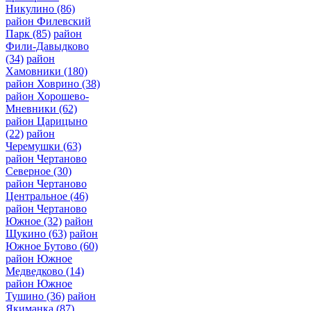
Никулино
(86)
район Филевский
Парк
(85)
район
Фили-Давыдково
(34)
район
Хамовники
(180)
район Ховрино
(38)
район Хорошево-
Мневники
(62)
район Царицыно
(22)
район
Черемушки
(63)
район Чертаново
Северное
(30)
район Чертаново
Центральное
(46)
район Чертаново
Южное
(32)
район
Щукино
(63)
район
Южное Бутово
(60)
район Южное
Медведково
(14)
район Южное
Тушино
(36)
район
Якиманка
(87)