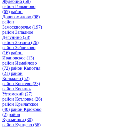
Жулебино
(58)
район Гольяново
(65)
район
Дорогомилово
(98)
район
Замоскворечье
(197)
район Западное
Дегунино
(28)
район Зюзино
(26)
район Зябликово
(16)
район
Ивановское
(13)
район Измайлово
(72)
район Капотня
(21)
район
Коньково
(52)
район Коптево
(23)
район Косино-
Ухтомский
(27)
район Котловка
(26)
район Крылатское
(40)
район Крюково
(2)
район
Кузьминки
(30)
район Кунцево
(56)