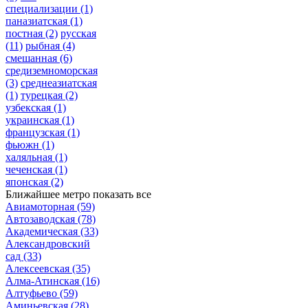
специализации
(1)
паназиатская
(1)
постная
(2)
русская
(11)
рыбная
(4)
смешанная
(6)
средиземноморская
(3)
среднеазиатская
(1)
турецкая
(2)
узбекская
(1)
украинская
(1)
французская
(1)
фьюжн
(1)
халяльная
(1)
чеченская
(1)
японская
(2)
Ближайшее метро
показать все
Авиамоторная
(59)
Автозаводская
(78)
Академическая
(33)
Александровский
сад
(33)
Алексеевская
(35)
Алма-Атинская
(16)
Алтуфьево
(59)
Аминьевская
(28)