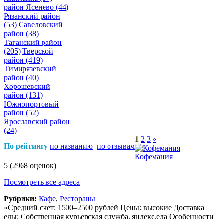
район Ясенево
(44)
Рязанский район
(53)
Савеловский
район
(38)
Таганский район
(205)
Тверской
район
(419)
Тимирязевский
район
(40)
Хорошевский
район
(131)
Южнопортовый
район
(52)
Ярославский район
(24)
1
2
3
»
По рейтингу
по названию
по отзывам
Кофемания
5
(2968 оценок)
Посмотреть все адреса
Рубрики:
Кафе
,
Рестораны
«Средний счет: 1500–2500 рублей Цены: высокие Доставка
еды: Собственная курьерская служба, яндекс.еда Особенности