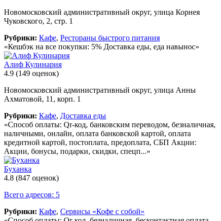
Новомосковский административный округ, улица Корнея
Чуковского, 2, стр. 1
Рубрики:
Кафе
,
Рестораны быстрого питания
«Кешбэк на все покупки: 5% Доставка еды, еда навынос»
Алиф Кулинария
4.9
(149 оценок)
Новомосковский административный округ, улица Анны
Ахматовой, 11, корп. 1
Рубрики:
Кафе
,
Доставка еды
«Способ оплаты: Qr-код, банковским переводом, безналичная,
наличными, онлайн, оплата банковской картой, оплата
кредитной картой, постоплата, предоплата, СБП Акции:
Акции, бонусы, подарки, скидки, спецп...»
Буханка
4.8
(847 оценок)
Всего адресов: 5
Рубрики:
Кафе
,
Сервисы «Кофе с собой»
«Способ оплаты: Qr-код, безналичная, бесконтактная оплата,