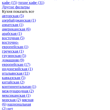
кафе
(15)
тихие кафе
(31)
Другие фильтры
Кухня
показать все
авторская
(5)
азербайджанская
(1)
азиатская
(1)
американская
(6)
арабская
(1)
восточная
(5)
восточно-
европейская
(1)
греческая
(1)
грузинская
(5)
домашняя
(9)
европейская
(17)
индонезийская
(1)
итальянская
(11)
кавказская
(5)
китайская
(2)
континентальная
(1)
международная
(2)
мексиканская
(1)
морская
(2)
мясная
(6)
национальная
(2)
нет