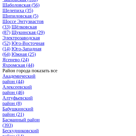
Шаболовская
(56)
Шелепиха
(35)
Шипиловская
(5)
Шоссе Энтузиастов
(33)
Щёлковская
(87)
Щукинская
(29)
Электрозаводская
(52)
Юго-Восточная
(14)
Юго-Западная
(64)
Южная
(25)
Ясенево
(24)
Яхромская
(44)
Район города
показать все
Академический
район
(44)
Алексеевский
район
(46)
Алтуфьевский
район
(8)
Бабушкинский
район
(21)
Басманный район
(393)
Бескудниковский