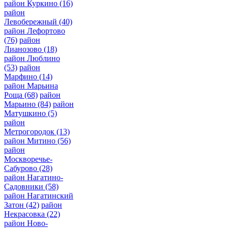
район Куркино
(16)
район
Левобережный
(40)
район Лефортово
(76)
район
Лианозово
(18)
район Люблино
(53)
район
Марфино
(14)
район Марьина
Роща
(68)
район
Марьино
(84)
район
Матушкино
(5)
район
Метрогородок
(13)
район Митино
(56)
район
Москворечье-
Сабурово
(28)
район Нагатино-
Садовники
(58)
район Нагатинский
Затон
(42)
район
Некрасовка
(22)
район Ново-