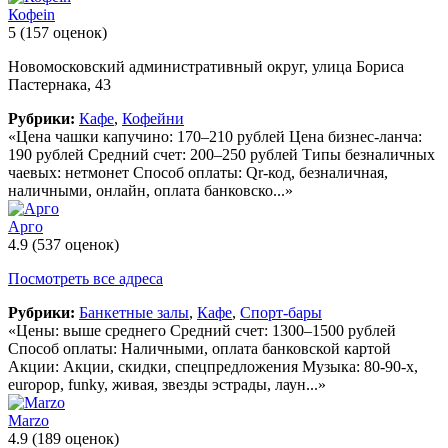
Кофеin
5
(157 оценок)
Новомосковский административный округ, улица Бориса
Пастернака, 43
Рубрики:
Кафе
,
Кофейни
«Цена чашки капучино: 170–210 рублей Цена бизнес-ланча:
190 рублей Средний счет: 200–250 рублей Типы безналичных
чаевых: нетмонет Способ оплаты: Qr-код, безналичная,
наличными, онлайн, оплата банковско...»
Арго
4.9
(537 оценок)
Посмотреть все адреса
Рубрики:
Банкетные залы
,
Кафе
,
Спорт-бары
«Цены: выше среднего Средний счет: 1300–1500 рублей
Способ оплаты: Наличными, оплата банковской картой
Акции: Акции, скидки, спецпредложения Музыка: 80-90-х,
europop, funky, живая, звезды эстрады, лаун...»
Marzo
4.9
(189 оценок)