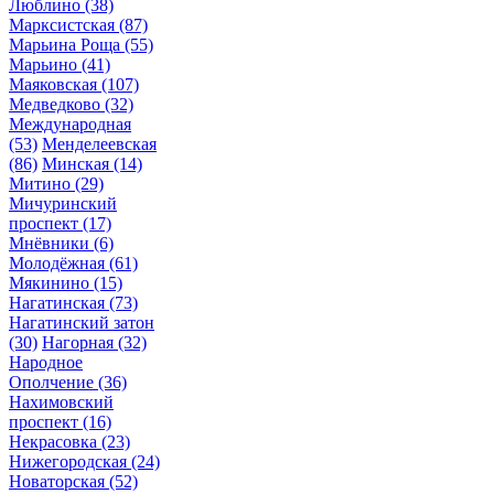
Люблино
(38)
Марксистская
(87)
Марьина Роща
(55)
Марьино
(41)
Маяковская
(107)
Медведково
(32)
Международная
(53)
Менделеевская
(86)
Минская
(14)
Митино
(29)
Мичуринский
проспект
(17)
Мнёвники
(6)
Молодёжная
(61)
Мякинино
(15)
Нагатинская
(73)
Нагатинский затон
(30)
Нагорная
(32)
Народное
Ополчение
(36)
Нахимовский
проспект
(16)
Некрасовка
(23)
Нижегородская
(24)
Новаторская
(52)