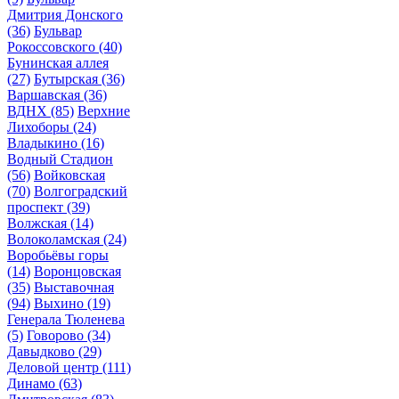
Дмитрия Донского
(36)
Бульвар
Рокоссовского
(40)
Бунинская аллея
(27)
Бутырская
(36)
Варшавская
(36)
ВДНХ
(85)
Верхние
Лихоборы
(24)
Владыкино
(16)
Водный Стадион
(56)
Войковская
(70)
Волгоградский
проспект
(39)
Волжская
(14)
Волоколамская
(24)
Воробьёвы горы
(14)
Воронцовская
(35)
Выставочная
(94)
Выхино
(19)
Генерала Тюленева
(5)
Говорово
(34)
Давыдково
(29)
Деловой центр
(111)
Динамо
(63)