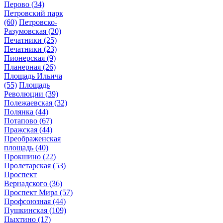
Перово
(34)
Петровский парк
(60)
Петровско-
Разумовская
(20)
Печатники
(25)
Печатники
(23)
Пионерская
(9)
Планерная
(26)
Площадь Ильича
(55)
Площадь
Революции
(39)
Полежаевская
(32)
Полянка
(44)
Потапово
(67)
Пражская
(44)
Преображенская
площадь
(40)
Прокшино
(22)
Пролетарская
(53)
Проспект
Вернадского
(36)
Проспект Мира
(57)
Профсоюзная
(44)
Пушкинская
(109)
Пыхтино
(17)