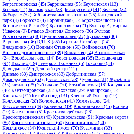
Багратионовская
(45)
Баррикадная
(55)
Бауманская
(113)
Беговая
(14)
Беломорская
(33)
Белорусская
(141)
Беляево
(32)
Бибирево
(52)
Библиотека имени Ленина
(25)
Битцевский
парк
(4)
Борисово
(4)
Боровицкая
(15)
Боровское шоссе
(1)
Ботанический сад
(90)
Братиславская
(71)
Бульвар Адмирала
Ушакова
(9)
Бульвар Дмитрия Донского
(36)
Бульвар
Рокоссовского
(40)
Бунинская аллея
(27)
Бутырская
(36)
Варшавская
(36)
ВДНХ
(85)
Верхние Лихоборы
(24)
Владыкино
(16)
Водный Стадион
(56)
Войковская
(70)
Волгоградский проспект
(39)
Волжская
(14)
Волоколамская
(24)
Воробьёвы горы
(14)
Воронцовская
(35)
Выставочная
(94)
Выхино
(19)
Генерала Тюленева
(5)
Говорово
(34)
Давыдково
(29)
Деловой центр
(111)
Динамо
(63)
Дмитровская
(83)
Добрынинская
(57)
Домодедовская
(62)
Достоевская
(28)
Дубровка
(31)
Жулебино
(33)
Зюзино
(25)
Зябликово
(30)
Измайловская
(16)
Калужская
(46)
Кантемировская
(28)
Каховская
(29)
Каширская
(15)
Киевская
(71)
Китай-город
(131)
Кленовый бульвар
(19)
Кожуховская
(28)
Коломенская
(41)
Коммунарка
(24)
Комсомольская
(49)
Коньково
(19)
Корниловская
(45)
Косино
(10)
Котельники
(5)
Красногвардейская
(26)
Краснопресненская
(40)
Красносельская
(51)
Красные ворота
(86)
Крестьянская застава
(60)
Кропоткинская
(50)
Крылатское
(34)
Кузнецкий мост
(70)
Кузьминки
(33)
Кунцевская
(13)
Курская
(143)
Кутузовская
(27)
Ленинский