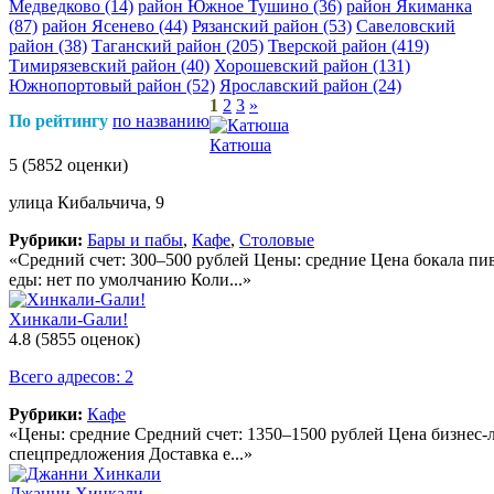
Медведково
(14)
район Южное Тушино
(36)
район Якиманка
(87)
район Ясенево
(44)
Рязанский район
(53)
Савеловский
район
(38)
Таганский район
(205)
Тверской район
(419)
Тимирязевский район
(40)
Хорошевский район
(131)
Южнопортовый район
(52)
Ярославский район
(24)
1
2
3
»
По рейтингу
по названию
Катюша
5
(5852 оценки)
улица Кибальчича, 9
Рубрики:
Бары и пабы
,
Кафе
,
Столовые
«Средний счет: 300–500 рублей Цены: средние Цена бокала пи
еды: нет по умолчанию Коли...»
Хинкали-Gали!
4.8
(5855 оценок)
Всего адресов: 2
Рубрики:
Кафе
«Цены: средние Средний счет: 1350–1500 рублей Цена бизнес-
спецпредложения Доставка е...»
Джанни Хинкали