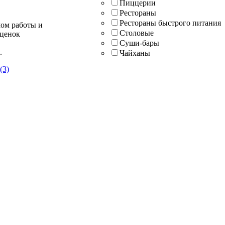
Пиццерии
Рестораны
Рестораны быстрого питания
мом работы и
Столовые
оценок
Суши-бары
.
Чайханы
(3)