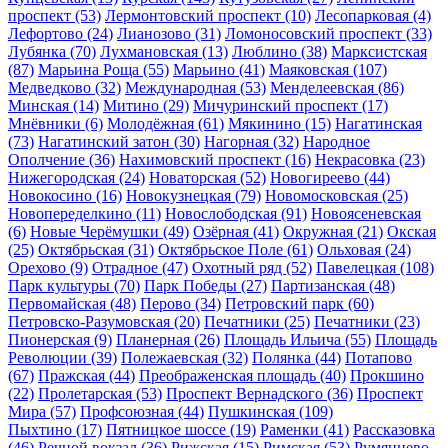
проспект
(53)
Лермонтовский проспект
(10)
Лесопарковая
(4)
Лефортово
(24)
Лианозово
(31)
Ломоносовский проспект
(33)
Лубянка
(70)
Лухмановская
(13)
Люблино
(38)
Марксистская
(87)
Марьина Роща
(55)
Марьино
(41)
Маяковская
(107)
Медведково
(32)
Международная
(53)
Менделеевская
(86)
Минская
(14)
Митино
(29)
Мичуринский проспект
(17)
Мнёвники
(6)
Молодёжная
(61)
Мякинино
(15)
Нагатинская
(73)
Нагатинский затон
(30)
Нагорная
(32)
Народное
Ополчение
(36)
Нахимовский проспект
(16)
Некрасовка
(23)
Нижегородская
(24)
Новаторская
(52)
Новогиреево
(44)
Новокосино
(16)
Новокузнецкая
(79)
Новомосковская
(25)
Новопеределкино
(11)
Новослободская
(91)
Новоясеневская
(6)
Новые Черёмушки
(49)
Озёрная
(41)
Окружная
(21)
Окская
(25)
Октябрьская
(31)
Октябрьское Поле
(61)
Ольховая
(24)
Орехово
(9)
Отрадное
(47)
Охотный ряд
(52)
Павелецкая
(108)
Парк культуры
(70)
Парк Победы
(27)
Партизанская
(48)
Первомайская
(48)
Перово
(34)
Петровский парк
(60)
Петровско-Разумовская
(20)
Печатники
(25)
Печатники
(23)
Пионерская
(9)
Планерная
(26)
Площадь Ильича
(55)
Площадь
Революции
(39)
Полежаевская
(32)
Полянка
(44)
Потапово
(67)
Пражская
(44)
Преображенская площадь
(40)
Прокшино
(22)
Пролетарская
(53)
Проспект Вернадского
(36)
Проспект
Мира
(57)
Профсоюзная
(44)
Пушкинская
(109)
Пыхтино
(17)
Пятницкое шоссе
(19)
Раменки
(41)
Рассказовка
(46)
Речной вокзал
(36)
Рижская
(15)
Римская
(53)
Румянцево