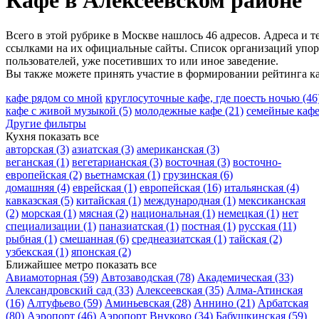
Кафе в Алексеевском районе
Всего в этой рубрике в Москве нашлось 46 адресов. Адреса и 
ссылками на их официальные сайты. Список организаций упоря
пользователей, уже посетивших то или иное заведение.
Вы также можете принять участие в формировании рейтинга ка
кафе рядом со мной
круглосуточные кафе, где поесть ночью
(46
кафе с живой музыкой
(5)
молодежные кафе
(21)
семейные каф
Другие фильтры
Кухня
показать все
авторская
(3)
азиатская
(3)
американская
(3)
веганская
(1)
вегетарианская
(3)
восточная
(3)
восточно-
европейская
(2)
вьетнамская
(1)
грузинская
(6)
домашняя
(4)
еврейская
(1)
европейская
(16)
итальянская
(4)
кавказская
(5)
китайская
(1)
международная
(1)
мексиканская
(2)
морская
(1)
мясная
(2)
национальная
(1)
немецкая
(1)
нет
специализации
(1)
паназиатская
(1)
постная
(1)
русская
(11)
рыбная
(1)
смешанная
(6)
среднеазиатская
(1)
тайская
(2)
узбекская
(1)
японская
(2)
Ближайшее метро
показать все
Авиамоторная
(59)
Автозаводская
(78)
Академическая
(33)
Александровский сад
(33)
Алексеевская
(35)
Алма-Атинская
(16)
Алтуфьево
(59)
Аминьевская
(28)
Аннино
(21)
Арбатская
(80)
Аэропорт
(46)
Аэропорт Внуково
(34)
Бабушкинская
(59)