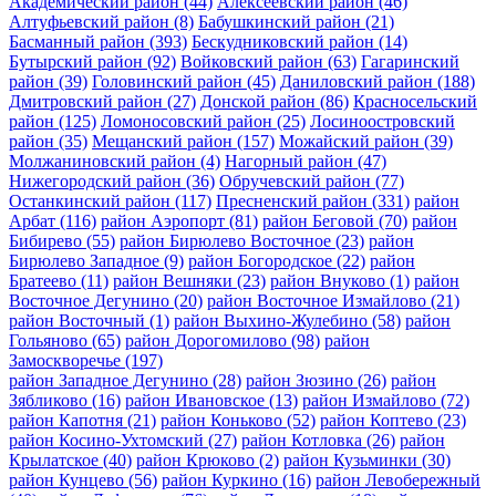
Академический район
(44)
Алексеевский район
(46)
Алтуфьевский район
(8)
Бабушкинский район
(21)
Басманный район
(393)
Бескудниковский район
(14)
Бутырский район
(92)
Войковский район
(63)
Гагаринский
район
(39)
Головинский район
(45)
Даниловский район
(188)
Дмитровский район
(27)
Донской район
(86)
Красносельский
район
(125)
Ломоносовский район
(25)
Лосиноостровский
район
(35)
Мещанский район
(157)
Можайский район
(39)
Молжаниновский район
(4)
Нагорный район
(47)
Нижегородский район
(36)
Обручевский район
(77)
Останкинский район
(117)
Пресненский район
(331)
район
Арбат
(116)
район Аэропорт
(81)
район Беговой
(70)
район
Бибирево
(55)
район Бирюлево Восточное
(23)
район
Бирюлево Западное
(9)
район Богородское
(22)
район
Братеево
(11)
район Вешняки
(23)
район Внуково
(1)
район
Восточное Дегунино
(20)
район Восточное Измайлово
(21)
район Восточный
(1)
район Выхино-Жулебино
(58)
район
Гольяново
(65)
район Дорогомилово
(98)
район
Замоскворечье
(197)
район Западное Дегунино
(28)
район Зюзино
(26)
район
Зябликово
(16)
район Ивановское
(13)
район Измайлово
(72)
район Капотня
(21)
район Коньково
(52)
район Коптево
(23)
район Косино-Ухтомский
(27)
район Котловка
(26)
район
Крылатское
(40)
район Крюково
(2)
район Кузьминки
(30)
район Кунцево
(56)
район Куркино
(16)
район Левобережный