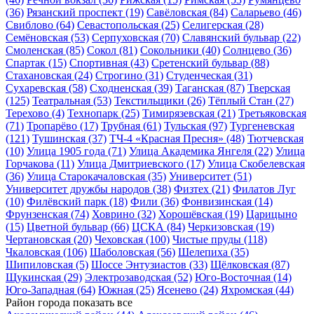
(36)
Рязанский проспект
(19)
Савёловская
(84)
Саларьево
(46)
Свиблово
(64)
Севастопольская
(25)
Селигерская
(28)
Семёновская
(53)
Серпуховская
(70)
Славянский бульвар
(22)
Смоленская
(85)
Сокол
(81)
Сокольники
(40)
Солнцево
(36)
Спартак
(15)
Спортивная
(43)
Сретенский бульвар
(88)
Стахановская
(24)
Строгино
(31)
Студенческая
(31)
Сухаревская
(58)
Сходненская
(39)
Таганская
(87)
Тверская
(125)
Театральная
(53)
Текстильщики
(26)
Тёплый Стан
(27)
Терехово
(4)
Технопарк
(25)
Тимирязевская
(21)
Третьяковская
(71)
Тропарёво
(17)
Трубная
(61)
Тульская
(97)
Тургеневская
(121)
Тушинская
(37)
ТЧ-4 «Красная Пресня»
(48)
Тютчевская
(10)
Улица 1905 года
(71)
Улица Академика Янгеля
(22)
Улица
Горчакова
(11)
Улица Дмитриевского
(17)
Улица Скобелевская
(36)
Улица Старокачаловская
(35)
Университет
(51)
Университет дружбы народов
(38)
Физтех
(21)
Филатов Луг
(10)
Филёвский парк
(18)
Фили
(36)
Фонвизинская
(14)
Фрунзенская
(74)
Ховрино
(32)
Хорошёвская
(19)
Царицыно
(15)
Цветной бульвар
(66)
ЦСКА
(84)
Черкизовская
(19)
Чертановская
(20)
Чеховская
(100)
Чистые пруды
(118)
Чкаловская
(106)
Шаболовская
(56)
Шелепиха
(35)
Шипиловская
(5)
Шоссе Энтузиастов
(33)
Щёлковская
(87)
Щукинская
(29)
Электрозаводская
(52)
Юго-Восточная
(14)
Юго-Западная
(64)
Южная
(25)
Ясенево
(24)
Яхромская
(44)
Район города
показать все