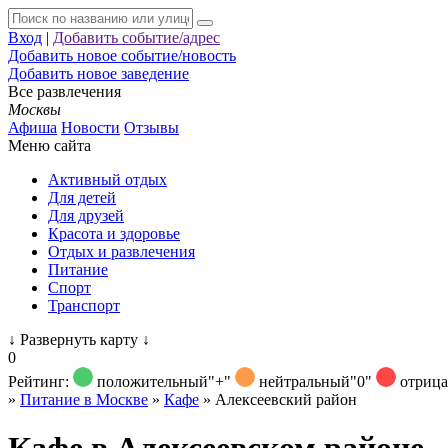
Вход
|
Добавить событие/адрес
Добавить новое событие/новость
Добавить новое заведение
Все развлечения
Москвы
Афиша
Новости
Отзывы
Меню сайта
Активный отдых
Для детей
Для друзей
Красота и здоровье
Отдых и развлечения
Питание
Спорт
Транспорт
↓
Развернуть карту
↓
0
Рейтинг:
положительный
"+"
нейтральный
"0"
отриц
»
Питание в Москве
»
Кафе
»
Алексеевский район