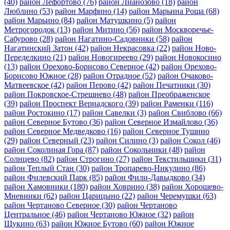
(40)
район Лефортово
(76)
район Лианозово
(18)
район
Люблино
(53)
район Марфино
(14)
район Марьина Роща
(68)
район Марьино
(84)
район Матушкино
(5)
район
Метрогородок
(13)
район Митино
(56)
район Москворечье-
Сабурово
(28)
район Нагатино-Садовники
(58)
район
Нагатинский Затон
(42)
район Некрасовка
(22)
район Ново-
Переделкино
(21)
район Новогиреево
(29)
район Новокосино
(13)
район Орехово-Борисово Северное
(42)
район Орехово-
Борисово Южное
(28)
район Отрадное
(52)
район Очаково-
Матвеевское
(42)
район Перово
(42)
район Печатники
(30)
район Покровское-Стрешнево
(48)
район Преображенское
(39)
район Проспект Вернадского
(39)
район Раменки
(116)
район Ростокино
(17)
район Савелки
(3)
район Свиблово
(66)
район Северное Бутово
(36)
район Северное Измайлово
(36)
район Северное Медведково
(16)
район Северное Тушино
(29)
район Северный
(23)
район Силино
(3)
район Сокол
(46)
район Соколиная Гора
(87)
район Сокольники
(48)
район
Солнцево
(82)
район Строгино
(27)
район Текстильщики
(31)
район Теплый Стан
(30)
район Тропарево-Никулино
(86)
район Филевский Парк
(85)
район Фили-Давыдково
(34)
район Хамовники
(180)
район Ховрино
(38)
район Хорошево-
Мневники
(62)
район Царицыно
(22)
район Черемушки
(63)
район Чертаново Северное
(30)
район Чертаново
Центральное
(46)
район Чертаново Южное
(32)
район
Щукино
(63)
район Южное Бутово
(60)
район Южное