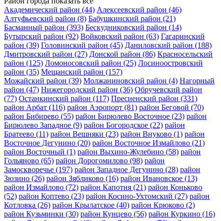
Район города
показать все
Академический район
(44)
Алексеевский район
(46)
Алтуфьевский район
(8)
Бабушкинский район
(21)
Басманный район
(393)
Бескудниковский район
(14)
Бутырский район
(92)
Войковский район
(63)
Гагаринский
район
(39)
Головинский район
(45)
Даниловский район
(188)
Дмитровский район
(27)
Донской район
(86)
Красносельский
район
(125)
Ломоносовский район
(25)
Лосиноостровский
район
(35)
Мещанский район
(157)
Можайский район
(39)
Молжаниновский район
(4)
Нагорный
район
(47)
Нижегородский район
(36)
Обручевский район
(77)
Останкинский район
(117)
Пресненский район
(331)
район Арбат
(116)
район Аэропорт
(81)
район Беговой
(70)
район Бибирево
(55)
район Бирюлево Восточное
(23)
район
Бирюлево Западное
(9)
район Богородское
(22)
район
Братеево
(11)
район Вешняки
(23)
район Внуково
(1)
район
Восточное Дегунино
(20)
район Восточное Измайлово
(21)
район Восточный
(1)
район Выхино-Жулебино
(58)
район
Гольяново
(65)
район Дорогомилово
(98)
район
Замоскворечье
(197)
район Западное Дегунино
(28)
район
Зюзино
(26)
район Зябликово
(16)
район Ивановское
(13)
район Измайлово
(72)
район Капотня
(21)
район Коньково
(52)
район Коптево
(23)
район Косино-Ухтомский
(27)
район
Котловка
(26)
район Крылатское
(40)
район Крюково
(2)
район Кузьминки
(30)
район Кунцево
(56)
район Куркино
(16)