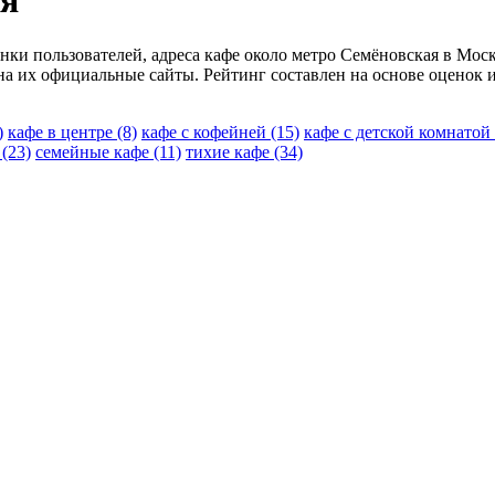
ая
нки пользователей, адреса кафе около метро Семёновская в Моск
на их официальные сайты. Рейтинг составлен на основе оценок 
)
кафе в центре
(8)
кафе с кофейней
(15)
кафе с детской комнатой
е
(23)
семейные кафе
(11)
тихие кафе
(34)