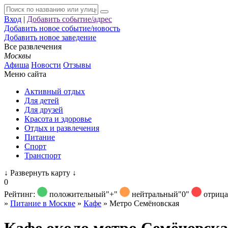
Вход
|
Добавить событие/адрес
Добавить новое событие/новость
Добавить новое заведение
Все развлечения
Москвы
Афиша
Новости
Отзывы
Меню сайта
Активный отдых
Для детей
Для друзей
Красота и здоровье
Отдых и развлечения
Питание
Спорт
Транспорт
↓
Развернуть карту
↓
0
Рейтинг:
положительный
"+"
нейтральный
"0"
отриц
»
Питание в Москве
»
Кафе
»
Метро Семёновская