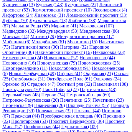
Кунцевская
(13)
Курская
(143)
Кутузовская
(27)
Ленинский
проспект
(53)
Лермонтовский проспект
(10)
Лесопарковая
(4)
Лефортово
(24)
Лианозово
(31)
Ломоносовский проспект
(33)
Лубянка
(70)
Лухмановская
(13)
Люблино
(38)
Марксистская
(87)
Марьина Роща
(55)
Марьино
(41)
Маяковская
(107)
Медведково
(32)
Международная
(53)
Менделеевская
(86)
Минская
(14)
Митино
(29)
Мичуринский проспект
(17)
Мнёвники
(6)
Молодёжная
(61)
Мякинино
(15)
Нагатинская
(73)
Нагатинский затон
(30)
Нагорная
(32)
Народное
Ополчение
(36)
Нахимовский проспект
(16)
Некрасовка
(23)
Нижегородская
(24)
Новаторская
(52)
Новогиреево
(44)
Новокосино
(16)
Новокузнецкая
(79)
Новомосковская
(25)
Новопеределкино
(11)
Новослободская
(91)
Новоясеневская
(6)
Новые Черёмушки
(49)
Озёрная
(41)
Окружная
(21)
Окская
(25)
Октябрьская
(31)
Октябрьское Поле
(61)
Ольховая
(24)
Орехово
(9)
Отрадное
(47)
Охотный ряд
(52)
Павелецкая
(108)
Парк культуры
(70)
Парк Победы
(27)
Партизанская
(48)
Первомайская
(48)
Перово
(34)
Петровский парк
(60)
Петровско-Разумовская
(20)
Печатники
(25)
Печатники
(23)
Пионерская
(9)
Планерная
(26)
Площадь Ильича
(55)
Площадь
Революции
(39)
Полежаевская
(32)
Полянка
(44)
Потапово
(67)
Пражская
(44)
Преображенская площадь
(40)
Прокшино
(22)
Пролетарская
(53)
Проспект Вернадского
(36)
Проспект
Мира
(57)
Профсоюзная
(44)
Пушкинская
(109)
Пыхтино
(17)
Пятницкое шоссе
(19)
Раменки
(41)
Рассказовка