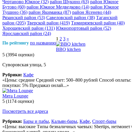
Чертаново Южное
(32)
район Щукино
(63)
район Южное
Бутово
(60)
район Южное Медведково
(14)
район Южное
Тушино
(36)
район Якиманка
(87)
район Ясенево
(44)
Рязанский район
(53)
Савеловский район
(38)
Таганский
район
(205)
Тверской район
(419)
Тимирязевский район
(40)
Хорошевский район
(131)
Южнопортовый район
(52)
Ярославский район
(24)
1
2
3
»
По рейтингу
по названию
BBQ kitchen
5
(3994 оценки)
Суворовская улица, 5
Рубрики:
Кафе
«Цены: средние Средний счет: 500–800 рублей Способ оплаты:
покупки: 5% Предзаказ онлай...»
Мята Lounge
5
(1174 оценки)
Посмотреть все адреса
Рубрики:
Бары и пабы
,
Кальян-бары
,
Кафе
,
Спорт-бары
«Цены: высокие Типы безналичных чаевых: Sbertips, нетмонет 
банковской картой, оплата креди...»