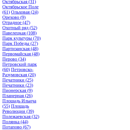
Октябрьская
(31)
Октябрьское Поле
(61)
Ольховая
(24)
Орехово
(9)
Отрадное
(47)
Охотный ряд
(52)
Павелецкая
(108)
Парк культуры
(70)
Парк Победы
(27)
Партизанская
(48)
Первомайская
(48)
Перово
(34)
Петровский парк
(60)
Петровско-
Разумовская
(20)
Печатники
(25)
Печатники
(23)
Пионерская
(9)
Планерная
(26)
Площадь Ильича
(55)
Площадь
Революции
(39)
Полежаевская
(32)
Полянка
(44)
Потапово
(67)