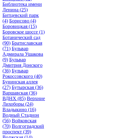
Библиотека имени
Ленина
(25)
Битцевский парк
(4)
Борисово
(4)
Боровицкая
(15)
Боровское шоссе
(1)
Ботанический сад
(90)
Братиславская
(71)
Бульвар
Адмирала Ушакова
(9)
Бульвар
Дмитрия Донского
(36)
Бульвар
Рокоссовского
(40)
Бунинская аллея
(27)
Бутырская
(36)
Варшавская
(36)
ВДНХ
(85)
Верхние
Лихоборы
(24)
Владыкино
(16)
Водный Стадион
(56)
Войковская
(70)
Волгоградский
проспект
(39)
Волжская
(14)