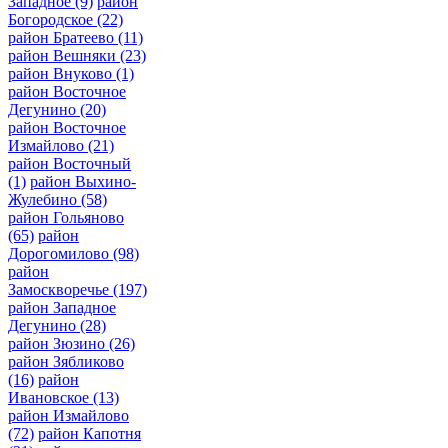
Западное
(9)
район
Богородское
(22)
район Братеево
(11)
район Вешняки
(23)
район Внуково
(1)
район Восточное
Дегунино
(20)
район Восточное
Измайлово
(21)
район Восточный
(1)
район Выхино-
Жулебино
(58)
район Гольяново
(65)
район
Дорогомилово
(98)
район
Замоскворечье
(197)
район Западное
Дегунино
(28)
район Зюзино
(26)
район Зябликово
(16)
район
Ивановское
(13)
район Измайлово
(72)
район Капотня