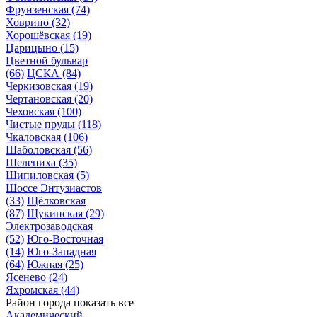
Фрунзенская
(74)
Ховрино
(32)
Хорошёвская
(19)
Царицыно
(15)
Цветной бульвар
(66)
ЦСКА
(84)
Черкизовская
(19)
Чертановская
(20)
Чеховская
(100)
Чистые пруды
(118)
Чкаловская
(106)
Шаболовская
(56)
Шелепиха
(35)
Шипиловская
(5)
Шоссе Энтузиастов
(33)
Щёлковская
(87)
Щукинская
(29)
Электрозаводская
(52)
Юго-Восточная
(14)
Юго-Западная
(64)
Южная
(25)
Ясенево
(24)
Яхромская
(44)
Район города
показать все
Академический