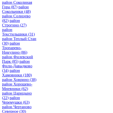
район Соколиная
Гора
(87)
район
Сокольники
(48)
район Солнцево
(82)
район
Строгино
(27)
район
Текстильщики
(31)
район Теплый Стан
(30)
район
Тропарево-
Никулино
(86)
район Филевский
Парк
(85)
район
Фили-Давыдково
(34)
район
Хамовники
(180)
район Ховрино
(38)
район Хорошево-
Мневники
(62)
район Царицыно
(22)
район
Черемушки
(63)
район Чертаново
Северное
(30)