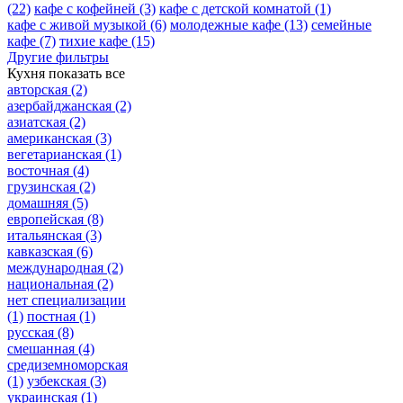
(22)
кафе с кофейней
(3)
кафе с детской комнатой
(1)
кафе с живой музыкой
(6)
молодежные кафе
(13)
семейные
кафе
(7)
тихие кафе
(15)
Другие фильтры
Кухня
показать все
авторская
(2)
азербайджанская
(2)
азиатская
(2)
американская
(3)
вегетарианская
(1)
восточная
(4)
грузинская
(2)
домашняя
(5)
европейская
(8)
итальянская
(3)
кавказская
(6)
международная
(2)
национальная
(2)
нет специализации
(1)
постная
(1)
русская
(8)
смешанная
(4)
средиземноморская
(1)
узбекская
(3)
украинская
(1)