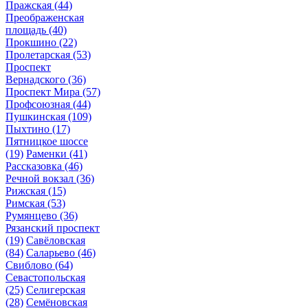
Пражская
(44)
Преображенская
площадь
(40)
Прокшино
(22)
Пролетарская
(53)
Проспект
Вернадского
(36)
Проспект Мира
(57)
Профсоюзная
(44)
Пушкинская
(109)
Пыхтино
(17)
Пятницкое шоссе
(19)
Раменки
(41)
Рассказовка
(46)
Речной вокзал
(36)
Рижская
(15)
Римская
(53)
Румянцево
(36)
Рязанский проспект
(19)
Савёловская
(84)
Саларьево
(46)
Свиблово
(64)
Севастопольская
(25)
Селигерская
(28)
Семёновская