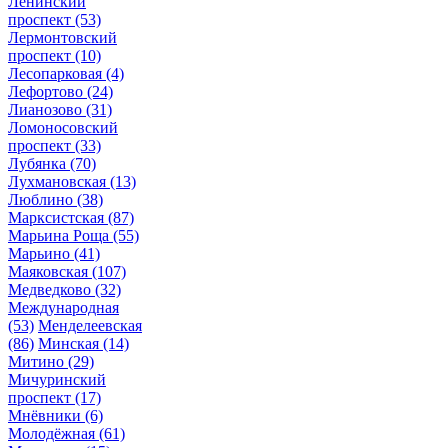
Ленинский
проспект
(53)
Лермонтовский
проспект
(10)
Лесопарковая
(4)
Лефортово
(24)
Лианозово
(31)
Ломоносовский
проспект
(33)
Лубянка
(70)
Лухмановская
(13)
Люблино
(38)
Марксистская
(87)
Марьина Роща
(55)
Марьино
(41)
Маяковская
(107)
Медведково
(32)
Международная
(53)
Менделеевская
(86)
Минская
(14)
Митино
(29)
Мичуринский
проспект
(17)
Мнёвники
(6)
Молодёжная
(61)