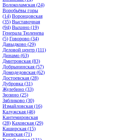
Волоколамская
(24)
Воробьёвы горы
(14)
Воронцовская
(35)
Выставочная
(94)
Выхино
(19)
Генерала Тюленева
(5)
Говорово
(34)
Давыдково
(29)
Деловой центр
(111)
Динамо
(63)
Дмитровская
(83)
Добрынинская
(57)
Домодедовская
(62)
Достоевская
(28)
Дубровка
(31)
Жулебино
(33)
Зюзино
(25)
Зябликово
(30)
Измайловская
(16)
Калужская
(46)
Кантемировская
(28)
Каховская
(29)
Каширская
(15)
Киевская
(71)
Китай-город
(131)