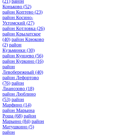
(21)
район
Коньково
(52)
район Коптево
(23)
район Косино-
Ухтомский
(27)
район Котловка
(26)
район Крылатское
(40)
район Крюково
(2)
район
Кузьминки
(30)
район Кунцево
(56)
район Куркино
(16)
район
Левобережный
(40)
район Лефортово
(76)
район
Лианозово
(18)
район Люблино
(53)
район
Марфино
(14)
район Марьина
Роща
(68)
район
Марьино
(84)
район
Матушкино
(5)
район