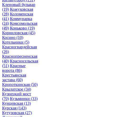
Кленовый бульвар
(19)
Кожуховская
(28)
Коломенская
(41)
Коммунарка
(24)
Комсомольская
(49)
Коньково
(19)
Корниловская
(45)
Косино
(10)
Котельники
(5)
Красногвардейская
(26)
Краснопресненская
(40)
Красносельская
(51)
Красные
ворота
(86)
Крестьянская
застава
(60)
Кропоткинская
(50)
Крылатское
(34)
Кузнецкий мост
(70)
Кузьминки
(33)
Кунцевская
(13)
Курская
(143)
Кутузовская
(27)