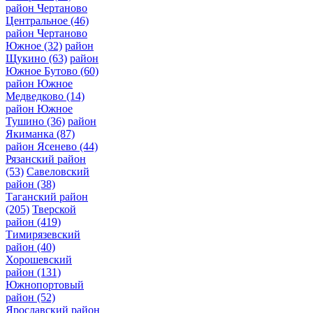
район Чертаново
Центральное
(46)
район Чертаново
Южное
(32)
район
Щукино
(63)
район
Южное Бутово
(60)
район Южное
Медведково
(14)
район Южное
Тушино
(36)
район
Якиманка
(87)
район Ясенево
(44)
Рязанский район
(53)
Савеловский
район
(38)
Таганский район
(205)
Тверской
район
(419)
Тимирязевский
район
(40)
Хорошевский
район
(131)
Южнопортовый
район
(52)
Ярославский район