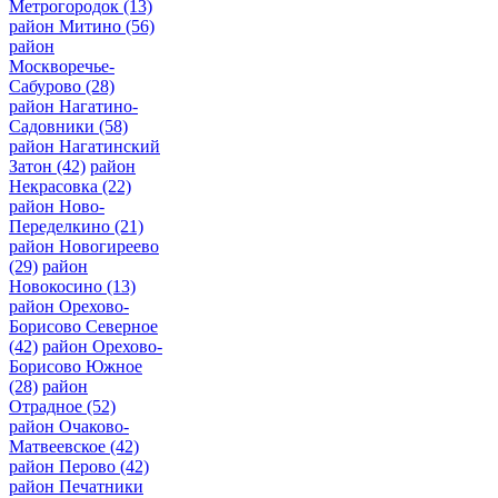
Метрогородок
(13)
район Митино
(56)
район
Москворечье-
Сабурово
(28)
район Нагатино-
Садовники
(58)
район Нагатинский
Затон
(42)
район
Некрасовка
(22)
район Ново-
Переделкино
(21)
район Новогиреево
(29)
район
Новокосино
(13)
район Орехово-
Борисово Северное
(42)
район Орехово-
Борисово Южное
(28)
район
Отрадное
(52)
район Очаково-
Матвеевское
(42)
район Перово
(42)
район Печатники