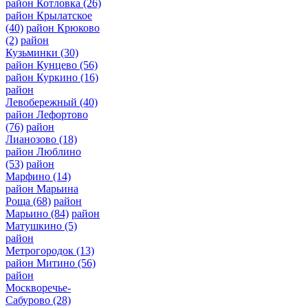
район Котловка
(26)
район Крылатское
(40)
район Крюково
(2)
район
Кузьминки
(30)
район Кунцево
(56)
район Куркино
(16)
район
Левобережный
(40)
район Лефортово
(76)
район
Лианозово
(18)
район Люблино
(53)
район
Марфино
(14)
район Марьина
Роща
(68)
район
Марьино
(84)
район
Матушкино
(5)
район
Метрогородок
(13)
район Митино
(56)
район
Москворечье-
Сабурово
(28)