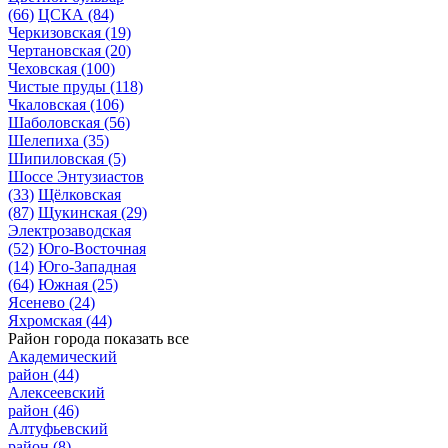
(66)
ЦСКА
(84)
Черкизовская
(19)
Чертановская
(20)
Чеховская
(100)
Чистые пруды
(118)
Чкаловская
(106)
Шаболовская
(56)
Шелепиха
(35)
Шипиловская
(5)
Шоссе Энтузиастов
(33)
Щёлковская
(87)
Щукинская
(29)
Электрозаводская
(52)
Юго-Восточная
(14)
Юго-Западная
(64)
Южная
(25)
Ясенево
(24)
Яхромская
(44)
Район города
показать все
Академический
район
(44)
Алексеевский
район
(46)
Алтуфьевский
район
(8)