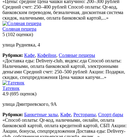
«Цены: средние Цена чашки капучино: 200–300 рублей
Средний счет: 250–400 рублей Способ оплаты: Qr-код,
банковским переводом, безналичная, дисконтная система
скидок, наличными, оплата банковской картой,...»
Соляная пещера
5
(102 оценки)
улица Рудневка, 4
Рубрики:
Кафе
,
Кофейни
,
Соляные пещеры
«Доставка еды: Delivery-club, яндекс.еда Способ оплаты:
Наличными, оплата банковской картой, электронными
деньгами Средний счет: 250–500 рублей Акции: Подарки,
скидки, спецпредложения Цена чашки капучи...»
Татевик
4.9
(695 оценок)
улица Дмитриевского, 9А
Рубрики:
Банкетные залы
,
Кафе
,
Рестораны
,
Спорт-бары
«Способ оплаты: Qr-код, наличными, онлайн, оплата
банковской картой, оплата кредитной картой, СБП Акции:
Акции, бонусы, спецпредложения Доставка еды: Delivery-
club, собственная курьерская служба, яндек...»