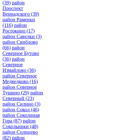
(39)
район
Проспект
Вернадского
(39)
район Раменки
(116)
район
Ростокино
(17)
район Савелки
(3)
район Свиблово
(66)
район
Северное Бутово
(36)
район
Северное
Измайлово
(36)
район Северное
Медведково
(16)
район Северное
Тушино
(29)
район
Северный
(23)
район Силино
(3)
район Сокол
(46)
район Соколиная
Гора
(87)
район
Сокольники
(48)
район Солнцево
(82)
район