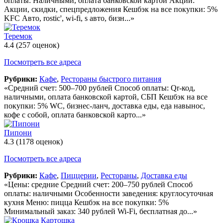
оплаты: Наличными, оплата банковской картой Акции:
Акции, скидки, спецпредложения Кешбэк на все покупки: 5%
KFC Авто, rostic', wi-fi, s авто, бизн...»
Теремок
4.4
(257 оценок)
Посмотреть все адреса
Рубрики:
Кафе
,
Рестораны быстрого питания
«Средний счет: 500–700 рублей Способ оплаты: Qr-код,
наличными, оплата банковской картой, СБП Кешбэк на все
покупки: 5% WC, бизнес-ланч, доставка еды, еда навынос,
кофе с собой, оплата банковской карто...»
Пипони
4.3
(1178 оценок)
Посмотреть все адреса
Рубрики:
Кафе
,
Пиццерии
,
Рестораны
,
Доставка еды
«Цены: средние Средний счет: 200–750 рублей Способ
оплаты: наличными Особенности заведения: круглосуточная
кухня Меню: пицца Кешбэк на все покупки: 5%
Минимальный заказ: 340 рублей Wi-Fi, бесплатная до...»