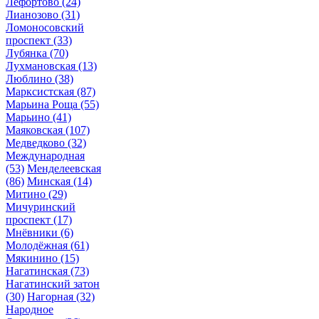
Лефортово
(24)
Лианозово
(31)
Ломоносовский
проспект
(33)
Лубянка
(70)
Лухмановская
(13)
Люблино
(38)
Марксистская
(87)
Марьина Роща
(55)
Марьино
(41)
Маяковская
(107)
Медведково
(32)
Международная
(53)
Менделеевская
(86)
Минская
(14)
Митино
(29)
Мичуринский
проспект
(17)
Мнёвники
(6)
Молодёжная
(61)
Мякинино
(15)
Нагатинская
(73)
Нагатинский затон
(30)
Нагорная
(32)
Народное