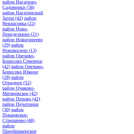
район Нагатино-
Садовники
(58)
район Нагатинский
Затон
(42)
район
Некрасовка
(22)
район Ново-
Переделкино
(21)
район Новогиреево
(29)
район
Новокосино
(13)
район Орехово-
Борисово Северное
(42)
район Орехово-
Борисово Южное
(28)
район
Отрадное
(52)
район Очаково-
Матвеевское
(42)
район Перово
(42)
район Печатники
(30)
район
Покровское-
Стрешнево
(48)
район
Преображенское