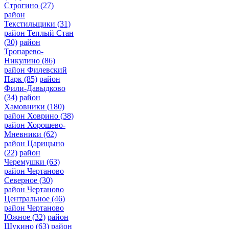
Строгино
(27)
район
Текстильщики
(31)
район Теплый Стан
(30)
район
Тропарево-
Никулино
(86)
район Филевский
Парк
(85)
район
Фили-Давыдково
(34)
район
Хамовники
(180)
район Ховрино
(38)
район Хорошево-
Мневники
(62)
район Царицыно
(22)
район
Черемушки
(63)
район Чертаново
Северное
(30)
район Чертаново
Центральное
(46)
район Чертаново
Южное
(32)
район
Щукино
(63)
район