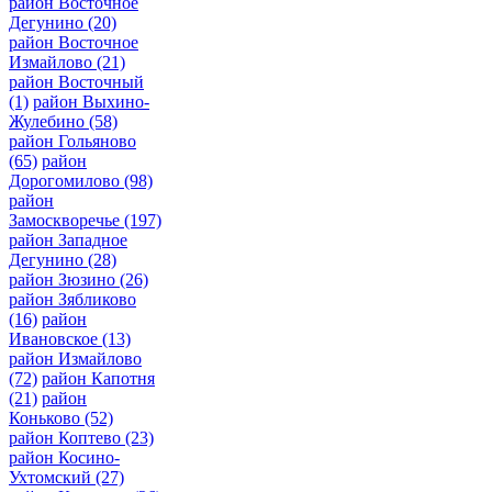
район Восточное
Дегунино
(20)
район Восточное
Измайлово
(21)
район Восточный
(1)
район Выхино-
Жулебино
(58)
район Гольяново
(65)
район
Дорогомилово
(98)
район
Замоскворечье
(197)
район Западное
Дегунино
(28)
район Зюзино
(26)
район Зябликово
(16)
район
Ивановское
(13)
район Измайлово
(72)
район Капотня
(21)
район
Коньково
(52)
район Коптево
(23)
район Косино-
Ухтомский
(27)