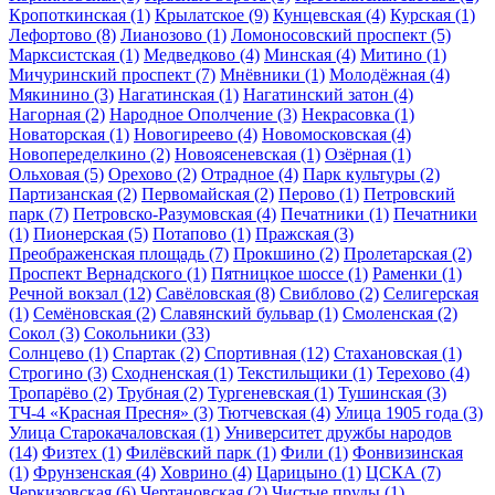
Кропоткинская
(1)
Крылатское
(9)
Кунцевская
(4)
Курская
(1)
Лефортово
(8)
Лианозово
(1)
Ломоносовский проспект
(5)
Марксистская
(1)
Медведково
(4)
Минская
(4)
Митино
(1)
Мичуринский проспект
(7)
Мнёвники
(1)
Молодёжная
(4)
Мякинино
(3)
Нагатинская
(1)
Нагатинский затон
(4)
Нагорная
(2)
Народное Ополчение
(3)
Некрасовка
(1)
Новаторская
(1)
Новогиреево
(4)
Новомосковская
(4)
Новопеределкино
(2)
Новоясеневская
(1)
Озёрная
(1)
Ольховая
(5)
Орехово
(2)
Отрадное
(4)
Парк культуры
(2)
Партизанская
(2)
Первомайская
(2)
Перово
(1)
Петровский
парк
(7)
Петровско-Разумовская
(4)
Печатники
(1)
Печатники
(1)
Пионерская
(5)
Потапово
(1)
Пражская
(3)
Преображенская площадь
(7)
Прокшино
(2)
Пролетарская
(2)
Проспект Вернадского
(1)
Пятницкое шоссе
(1)
Раменки
(1)
Речной вокзал
(12)
Савёловская
(8)
Свиблово
(2)
Селигерская
(1)
Семёновская
(2)
Славянский бульвар
(1)
Смоленская
(2)
Сокол
(3)
Сокольники
(33)
Солнцево
(1)
Спартак
(2)
Спортивная
(12)
Стахановская
(1)
Строгино
(3)
Сходненская
(1)
Текстильщики
(1)
Терехово
(4)
Тропарёво
(2)
Трубная
(2)
Тургеневская
(1)
Тушинская
(3)
ТЧ-4 «Красная Пресня»
(3)
Тютчевская
(4)
Улица 1905 года
(3)
Улица Старокачаловская
(1)
Университет дружбы народов
(14)
Физтех
(1)
Филёвский парк
(1)
Фили
(1)
Фонвизинская
(1)
Фрунзенская
(4)
Ховрино
(4)
Царицыно
(1)
ЦСКА
(7)
Черкизовская
(6)
Чертановская
(2)
Чистые пруды
(1)