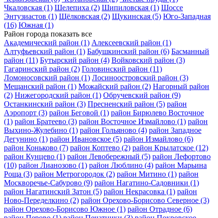
Чкаловская
(1)
Шелепиха
(2)
Шипиловская
(1)
Шоссе
Энтузиастов
(1)
Щёлковская
(2)
Щукинская
(5)
Юго-Западная
(16)
Южная
(1)
Район города
показать все
Академический район
(1)
Алексеевский район
(1)
Алтуфьевский район
(1)
Бабушкинский район
(6)
Басманный
район
(11)
Бутырский район
(4)
Войковский район
(3)
Гагаринский район
(2)
Головинский район
(11)
Ломоносовский район
(1)
Лосиноостровский район
(3)
Мещанский район
(1)
Можайский район
(2)
Нагорный район
(2)
Нижегородский район
(1)
Обручевский район
(9)
Останкинский район
(3)
Пресненский район
(5)
район
Аэропорт
(3)
район Беговой
(1)
район Бирюлево Восточное
(1)
район Братеево
(3)
район Восточное Измайлово
(1)
район
Выхино-Жулебино
(1)
район Гольяново
(4)
район Западное
Дегунино
(1)
район Ивановское
(5)
район Измайлово
(6)
район Коньково
(7)
район Коптево
(2)
район Крылатское
(12)
район Кунцево
(1)
район Левобережный
(5)
район Лефортово
(10)
район Лианозово
(1)
район Люблино
(4)
район Марьина
Роща
(3)
район Метрогородок
(2)
район Митино
(1)
район
Москворечье-Сабурово
(9)
район Нагатино-Садовники
(1)
район Нагатинский Затон
(5)
район Некрасовка
(1)
район
Ново-Переделкино
(2)
район Орехово-Борисово Северное
(3)
район Орехово-Борисово Южное
(1)
район Отрадное
(6)
район Перово
(1)
район Печатники
(3)
район Покровское-