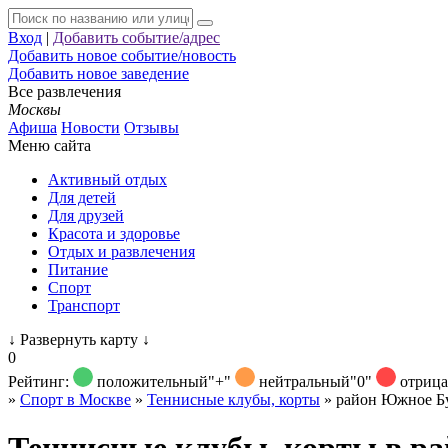
Вход
|
Добавить событие/адрес
Добавить новое событие/новость
Добавить новое заведение
Все развлечения
Москвы
Афиша
Новости
Отзывы
Меню сайта
Активный отдых
Для детей
Для друзей
Красота и здоровье
Отдых и развлечения
Питание
Спорт
Транспорт
↓
Развернуть карту
↓
0
Рейтинг:
положительный
"+"
нейтральный
"0"
отриц
»
Спорт в Москве
»
Теннисные клубы, корты
»
район Южное Б