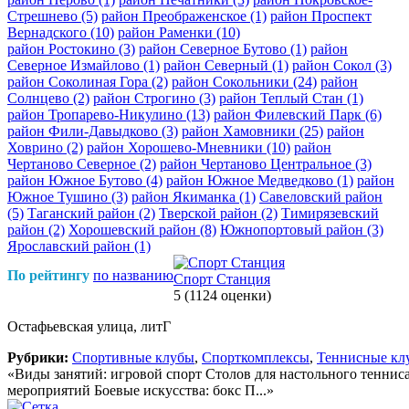
Стрешнево
(5)
район Преображенское
(1)
район Проспект
Вернадского
(10)
район Раменки
(10)
район Ростокино
(3)
район Северное Бутово
(1)
район
Северное Измайлово
(1)
район Северный
(1)
район Сокол
(3)
район Соколиная Гора
(2)
район Сокольники
(24)
район
Солнцево
(2)
район Строгино
(3)
район Теплый Стан
(1)
район Тропарево-Никулино
(13)
район Филевский Парк
(6)
район Фили-Давыдково
(3)
район Хамовники
(25)
район
Ховрино
(2)
район Хорошево-Мневники
(10)
район
Чертаново Северное
(2)
район Чертаново Центральное
(3)
район Южное Бутово
(4)
район Южное Медведково
(1)
район
Южное Тушино
(3)
район Якиманка
(1)
Савеловский район
(5)
Таганский район
(2)
Тверской район
(2)
Тимирязевский
район
(2)
Хорошевский район
(8)
Южнопортовый район
(3)
Ярославский район
(1)
По рейтингу
по названию
Спорт Станция
5
(1124 оценки)
Остафьевская улица, литГ
Рубрики:
Спортивные клубы
,
Спорткомплексы
,
Теннисные кл
«Виды занятий: игровой спорт Столов для настольного теннис
мероприятий Боевые искусства: бокс П...»