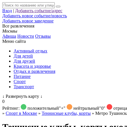
Вход
|
Добавить событие/адрес
Добавить новое событие/новость
Добавить новое заведение
Все развлечения
Москвы
Афиша
Новости
Отзывы
Меню сайта
Активный отдых
Для детей
Для друзей
Красота и здоровье
Отдых и развлечения
Питание
Спорт
Транспорт
↓
Развернуть карту
↓
0
Рейтинг:
положительный
"+"
нейтральный
"0"
отриц
»
Спорт в Москве
»
Теннисные клубы, корты
»
Метро Тушинск