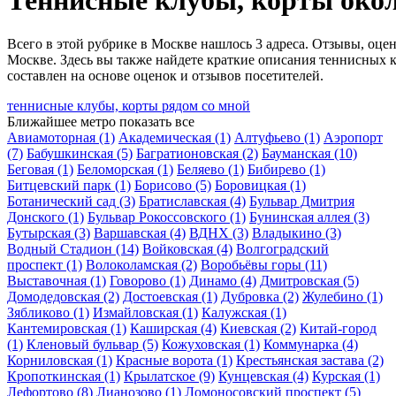
Теннисные клубы, корты око
Всего в этой рубрике в Москве нашлось 3 адреса. Отзывы, оце
Москве. Здесь вы также найдете краткие описания теннисных 
составлен на основе оценок и отзывов посетителей.
теннисные клубы, корты рядом со мной
Ближайшее метро
показать все
Авиамоторная
(1)
Академическая
(1)
Алтуфьево
(1)
Аэропорт
(7)
Бабушкинская
(5)
Багратионовская
(2)
Бауманская
(10)
Беговая
(1)
Беломорская
(1)
Беляево
(1)
Бибирево
(1)
Битцевский парк
(1)
Борисово
(5)
Боровицкая
(1)
Ботанический сад
(3)
Братиславская
(4)
Бульвар Дмитрия
Донского
(1)
Бульвар Рокоссовского
(1)
Бунинская аллея
(3)
Бутырская
(3)
Варшавская
(4)
ВДНХ
(3)
Владыкино
(3)
Водный Стадион
(14)
Войковская
(4)
Волгоградский
проспект
(1)
Волоколамская
(2)
Воробьёвы горы
(11)
Выставочная
(1)
Говорово
(1)
Динамо
(4)
Дмитровская
(5)
Домодедовская
(2)
Достоевская
(1)
Дубровка
(2)
Жулебино
(1)
Зябликово
(1)
Измайловская
(1)
Калужская
(1)
Кантемировская
(1)
Каширская
(4)
Киевская
(2)
Китай-город
(1)
Кленовый бульвар
(5)
Кожуховская
(1)
Коммунарка
(4)
Корниловская
(1)
Красные ворота
(1)
Крестьянская застава
(2)
Кропоткинская
(1)
Крылатское
(9)
Кунцевская
(4)
Курская
(1)
Лефортово
(8)
Лианозово
(1)
Ломоносовский проспект
(5)