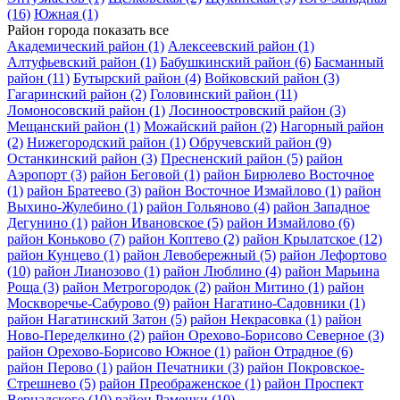
(16)
Южная
(1)
Район города
показать все
Академический район
(1)
Алексеевский район
(1)
Алтуфьевский район
(1)
Бабушкинский район
(6)
Басманный
район
(11)
Бутырский район
(4)
Войковский район
(3)
Гагаринский район
(2)
Головинский район
(11)
Ломоносовский район
(1)
Лосиноостровский район
(3)
Мещанский район
(1)
Можайский район
(2)
Нагорный район
(2)
Нижегородский район
(1)
Обручевский район
(9)
Останкинский район
(3)
Пресненский район
(5)
район
Аэропорт
(3)
район Беговой
(1)
район Бирюлево Восточное
(1)
район Братеево
(3)
район Восточное Измайлово
(1)
район
Выхино-Жулебино
(1)
район Гольяново
(4)
район Западное
Дегунино
(1)
район Ивановское
(5)
район Измайлово
(6)
район Коньково
(7)
район Коптево
(2)
район Крылатское
(12)
район Кунцево
(1)
район Левобережный
(5)
район Лефортово
(10)
район Лианозово
(1)
район Люблино
(4)
район Марьина
Роща
(3)
район Метрогородок
(2)
район Митино
(1)
район
Москворечье-Сабурово
(9)
район Нагатино-Садовники
(1)
район Нагатинский Затон
(5)
район Некрасовка
(1)
район
Ново-Переделкино
(2)
район Орехово-Борисово Северное
(3)
район Орехово-Борисово Южное
(1)
район Отрадное
(6)
район Перово
(1)
район Печатники
(3)
район Покровское-
Стрешнево
(5)
район Преображенское
(1)
район Проспект
Вернадского
(10)
район Раменки
(10)