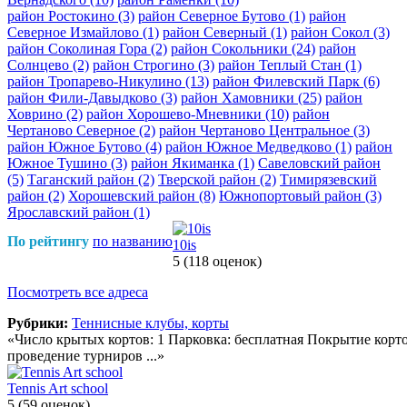
район Ростокино
(3)
район Северное Бутово
(1)
район
Северное Измайлово
(1)
район Северный
(1)
район Сокол
(3)
район Соколиная Гора
(2)
район Сокольники
(24)
район
Солнцево
(2)
район Строгино
(3)
район Теплый Стан
(1)
район Тропарево-Никулино
(13)
район Филевский Парк
(6)
район Фили-Давыдково
(3)
район Хамовники
(25)
район
Ховрино
(2)
район Хорошево-Мневники
(10)
район
Чертаново Северное
(2)
район Чертаново Центральное
(3)
район Южное Бутово
(4)
район Южное Медведково
(1)
район
Южное Тушино
(3)
район Якиманка
(1)
Савеловский район
(5)
Таганский район
(2)
Тверской район
(2)
Тимирязевский
район
(2)
Хорошевский район
(8)
Южнопортовый район
(3)
Ярославский район
(1)
По рейтингу
по названию
10is
5
(118 оценок)
Посмотреть все адреса
Рубрики:
Теннисные клубы, корты
«Число крытых кортов: 1 Парковка: бесплатная Покрытие корто
проведение турниров ...»
Tennis Art school
5
(59 оценок)