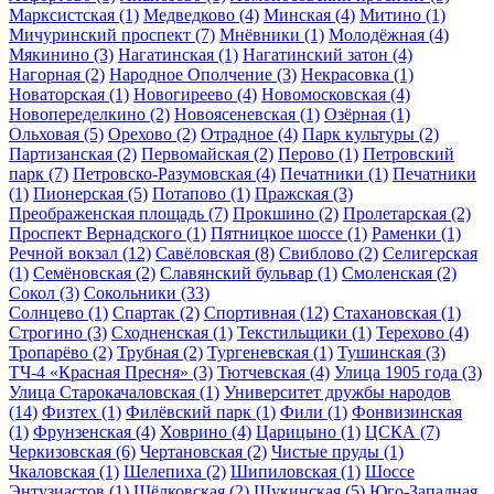
Марксистская
(1)
Медведково
(4)
Минская
(4)
Митино
(1)
Мичуринский проспект
(7)
Мнёвники
(1)
Молодёжная
(4)
Мякинино
(3)
Нагатинская
(1)
Нагатинский затон
(4)
Нагорная
(2)
Народное Ополчение
(3)
Некрасовка
(1)
Новаторская
(1)
Новогиреево
(4)
Новомосковская
(4)
Новопеределкино
(2)
Новоясеневская
(1)
Озёрная
(1)
Ольховая
(5)
Орехово
(2)
Отрадное
(4)
Парк культуры
(2)
Партизанская
(2)
Первомайская
(2)
Перово
(1)
Петровский
парк
(7)
Петровско-Разумовская
(4)
Печатники
(1)
Печатники
(1)
Пионерская
(5)
Потапово
(1)
Пражская
(3)
Преображенская площадь
(7)
Прокшино
(2)
Пролетарская
(2)
Проспект Вернадского
(1)
Пятницкое шоссе
(1)
Раменки
(1)
Речной вокзал
(12)
Савёловская
(8)
Свиблово
(2)
Селигерская
(1)
Семёновская
(2)
Славянский бульвар
(1)
Смоленская
(2)
Сокол
(3)
Сокольники
(33)
Солнцево
(1)
Спартак
(2)
Спортивная
(12)
Стахановская
(1)
Строгино
(3)
Сходненская
(1)
Текстильщики
(1)
Терехово
(4)
Тропарёво
(2)
Трубная
(2)
Тургеневская
(1)
Тушинская
(3)
ТЧ-4 «Красная Пресня»
(3)
Тютчевская
(4)
Улица 1905 года
(3)
Улица Старокачаловская
(1)
Университет дружбы народов
(14)
Физтех
(1)
Филёвский парк
(1)
Фили
(1)
Фонвизинская
(1)
Фрунзенская
(4)
Ховрино
(4)
Царицыно
(1)
ЦСКА
(7)
Черкизовская
(6)
Чертановская
(2)
Чистые пруды
(1)
Чкаловская
(1)
Шелепиха
(2)
Шипиловская
(1)
Шоссе
Энтузиастов
(1)
Щёлковская
(2)
Щукинская
(5)
Юго-Западная