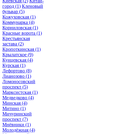
Киевская
(2)
Китай-
город
(1)
Кленовый
бульвар
(5)
Кожуховская
(1)
Коммунарка
(4)
Корниловская
(1)
Красные ворота
(1)
Крестьянская
застава
(2)
Кропоткинская
(1)
Крылатское
(9)
Кунцевская
(4)
Курская
(1)
Лефортово
(8)
Лианозово
(1)
Ломоносовский
проспект
(5)
Марксистская
(1)
Медведково
(4)
Минская
(4)
Митино
(1)
Мичуринский
проспект
(7)
Мнёвники
(1)
Молодёжная
(4)