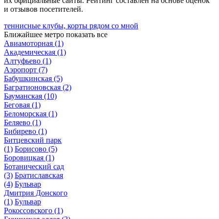
их официальные сайты. Рейтинг составлен на основе оценок
и отзывов посетителей.
теннисные клубы, корты рядом со мной
Ближайшее метро
показать все
Авиамоторная
(1)
Академическая
(1)
Алтуфьево
(1)
Аэропорт
(7)
Бабушкинская
(5)
Багратионовская
(2)
Бауманская
(10)
Беговая
(1)
Беломорская
(1)
Беляево
(1)
Бибирево
(1)
Битцевский парк
(1)
Борисово
(5)
Боровицкая
(1)
Ботанический сад
(3)
Братиславская
(4)
Бульвар
Дмитрия Донского
(1)
Бульвар
Рокоссовского
(1)