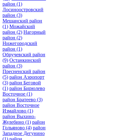
район
(1)
Лосиноостровский
район
(3)
Мещанский район
(1)
Можайский
район
(2)
Нагорный
район
(2)
Нижегородский
район
(1)
Обручевский район
(9)
Останкинский
район
(3)
Пресненский район
(5)
район Аэропорт
(3)
район Беговой
(1)
район Бирюлево
Восточное
(1)
район Братеево
(3)
район Восточное
Измайлово
(1)
район Выхино-
Жулебино
(1)
район
Гольяново
(4)
район
Западное Дегунино
(1)
район