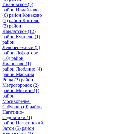
Ивановское
(5)
район Измайлово
(6)
район Коньково
(7)
район Коптево
(2)
район
Крылатское
(12)
район Кунцево
(1)
район
Левобережный
(5)
район Лефортово
(10)
район
Лианозово
(1)
район Люблино
(4)
район Марьина
Роща
(3)
район
Метрогородок
(2)
район Митино
(1)
район
Москворечье-
Сабурово
(9)
район
Нагатино-
Садовники
(1)
район Нагатинский
Затон
(5)
район
Некрасовка
(1)