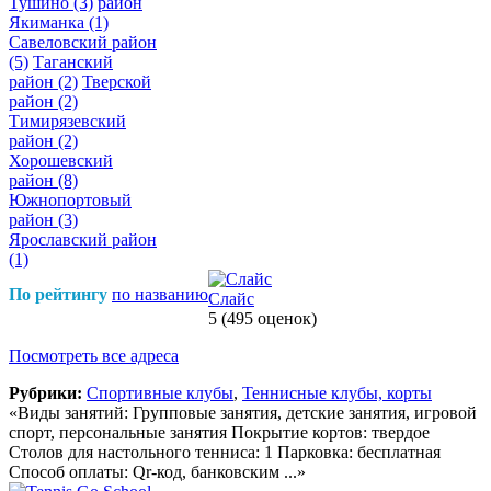
Тушино
(3)
район
Якиманка
(1)
Савеловский район
(5)
Таганский
район
(2)
Тверской
район
(2)
Тимирязевский
район
(2)
Хорошевский
район
(8)
Южнопортовый
район
(3)
Ярославский район
(1)
По рейтингу
по названию
Слайс
5
(495 оценок)
Посмотреть все адреса
Рубрики:
Спортивные клубы
,
Теннисные клубы, корты
«Виды занятий: Групповые занятия, детские занятия, игровой
спорт, персональные занятия Покрытие кортов: твердое
Столов для настольного тенниса: 1 Парковка: бесплатная
Способ оплаты: Qr-код, банковским ...»