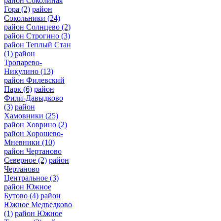
район Соколиная
Гора
(2)
район
Сокольники
(24)
район Солнцево
(2)
район Строгино
(3)
район Теплый Стан
(1)
район
Тропарево-
Никулино
(13)
район Филевский
Парк
(6)
район
Фили-Давыдково
(3)
район
Хамовники
(25)
район Ховрино
(2)
район Хорошево-
Мневники
(10)
район Чертаново
Северное
(2)
район
Чертаново
Центральное
(3)
район Южное
Бутово
(4)
район
Южное Медведково
(1)
район Южное