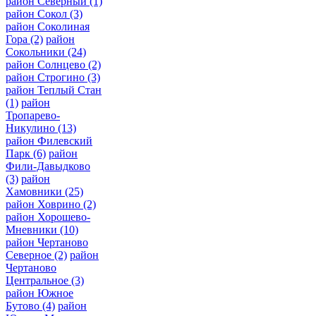
район Северный
(1)
район Сокол
(3)
район Соколиная
Гора
(2)
район
Сокольники
(24)
район Солнцево
(2)
район Строгино
(3)
район Теплый Стан
(1)
район
Тропарево-
Никулино
(13)
район Филевский
Парк
(6)
район
Фили-Давыдково
(3)
район
Хамовники
(25)
район Ховрино
(2)
район Хорошево-
Мневники
(10)
район Чертаново
Северное
(2)
район
Чертаново
Центральное
(3)
район Южное
Бутово
(4)
район