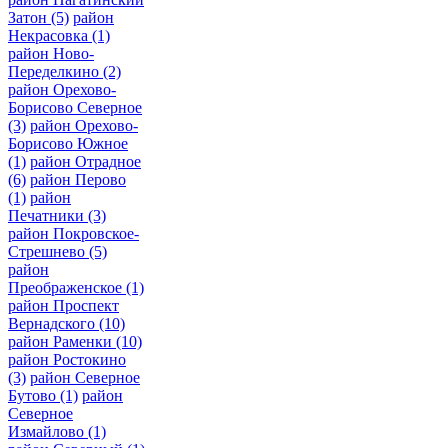
Затон
(5)
район
Некрасовка
(1)
район Ново-
Переделкино
(2)
район Орехово-
Борисово Северное
(3)
район Орехово-
Борисово Южное
(1)
район Отрадное
(6)
район Перово
(1)
район
Печатники
(3)
район Покровское-
Стрешнево
(5)
район
Преображенское
(1)
район Проспект
Вернадского
(10)
район Раменки
(10)
район Ростокино
(3)
район Северное
Бутово
(1)
район
Северное
Измайлово
(1)