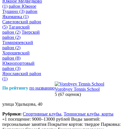
Южное Медведково
(1)
район Южное
Тушино
(3)
район
Якиманка
(1)
Савеловский район
(5)
Таганский
район
(2)
Тверской
район
(2)
Тимирязевский
район
(2)
Хорошевский
район
(8)
Южнопортовый
район
(3)
Ярославский район
(1)
По рейтингу
по названию
Vorobyev Tennis School
5
(67 оценок)
улица Удальцова, 40
Рубрики:
Спортивные клубы
,
Теннисные клубы, корты
«1 посещение: 9000–13000 рублей Виды занятий:
персональные занятия Покрытие кортов: твердое Парковка: