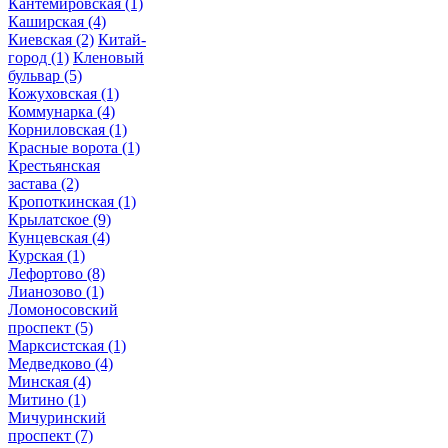
Кантемировская
(1)
Каширская
(4)
Киевская
(2)
Китай-
город
(1)
Кленовый
бульвар
(5)
Кожуховская
(1)
Коммунарка
(4)
Корниловская
(1)
Красные ворота
(1)
Крестьянская
застава
(2)
Кропоткинская
(1)
Крылатское
(9)
Кунцевская
(4)
Курская
(1)
Лефортово
(8)
Лианозово
(1)
Ломоносовский
проспект
(5)
Марксистская
(1)
Медведково
(4)
Минская
(4)
Митино
(1)
Мичуринский
проспект
(7)