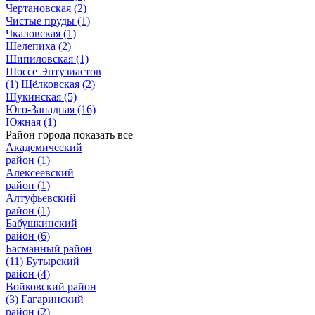
Чертановская
(2)
Чистые пруды
(1)
Чкаловская
(1)
Шелепиха
(2)
Шипиловская
(1)
Шоссе Энтузиастов
(1)
Щёлковская
(2)
Щукинская
(5)
Юго-Западная
(16)
Южная
(1)
Район города
показать все
Академический
район
(1)
Алексеевский
район
(1)
Алтуфьевский
район
(1)
Бабушкинский
район
(6)
Басманный район
(11)
Бутырский
район
(4)
Войковский район
(3)
Гагаринский
район
(2)