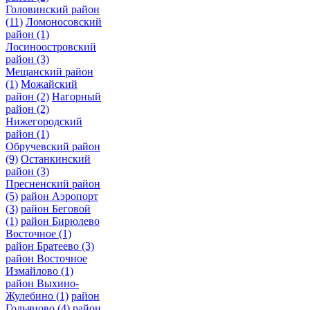
Головинский район
(11)
Ломоносовский
район
(1)
Лосиноостровский
район
(3)
Мещанский район
(1)
Можайский
район
(2)
Нагорный
район
(2)
Нижегородский
район
(1)
Обручевский район
(9)
Останкинский
район
(3)
Пресненский район
(5)
район Аэропорт
(3)
район Беговой
(1)
район Бирюлево
Восточное
(1)
район Братеево
(3)
район Восточное
Измайлово
(1)
район Выхино-
Жулебино
(1)
район
Гольяново
(4)
район