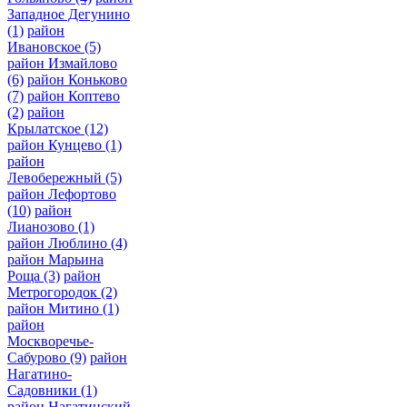
Западное Дегунино
(1)
район
Ивановское
(5)
район Измайлово
(6)
район Коньково
(7)
район Коптево
(2)
район
Крылатское
(12)
район Кунцево
(1)
район
Левобережный
(5)
район Лефортово
(10)
район
Лианозово
(1)
район Люблино
(4)
район Марьина
Роща
(3)
район
Метрогородок
(2)
район Митино
(1)
район
Москворечье-
Сабурово
(9)
район
Нагатино-
Садовники
(1)
район Нагатинский