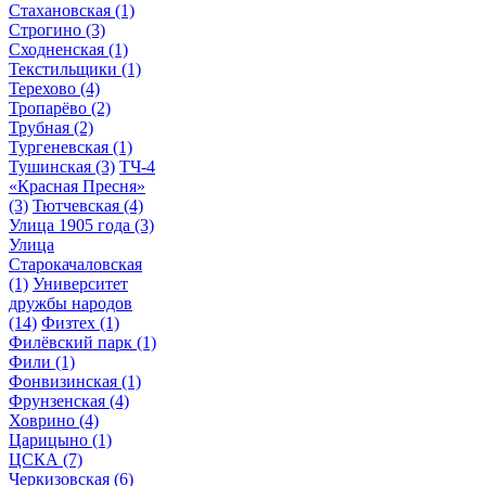
Стахановская
(1)
Строгино
(3)
Сходненская
(1)
Текстильщики
(1)
Терехово
(4)
Тропарёво
(2)
Трубная
(2)
Тургеневская
(1)
Тушинская
(3)
ТЧ-4
«Красная Пресня»
(3)
Тютчевская
(4)
Улица 1905 года
(3)
Улица
Старокачаловская
(1)
Университет
дружбы народов
(14)
Физтех
(1)
Филёвский парк
(1)
Фили
(1)
Фонвизинская
(1)
Фрунзенская
(4)
Ховрино
(4)
Царицыно
(1)
ЦСКА
(7)
Черкизовская
(6)