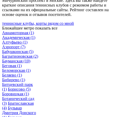
Мичуринский проспект в Москве. Здесь вы также найдете
краткие описания теннисных клубов с режимом работы и
ссылками на их официальные сайты. Рейтинг составлен на
основе оценок и отзывов посетителей.
теннисные клубы, корты рядом со мной
Ближайшее метро
показать все
Авиамоторная
(1)
Академическая
(1)
Алтуфьево
(1)
Аэропорт
(7)
Бабушкинская
(5)
Багратионовская
(2)
Бауманская
(10)
Беговая
(1)
Беломорская
(1)
Беляево
(1)
Бибирево
(1)
Битцевский парк
(1)
Борисово
(5)
Боровицкая
(1)
Ботанический сад
(3)
Братиславская
(4)
Бульвар
Дмитрия Донского