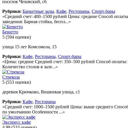
поселок Чеховский, с6
Рубрики:
Банкетные залы
,
Кафе
,
Рестораны
,
Спорт-бары
«Средний счет: 400–1500 рублей Цены: средние Способ оплаты
заведения: Барная стойка, беспл...»
Бенитто
5
(594 оценки)
улица 15 лет Комсомола, 15
Рубрики:
Кафе
,
Рестораны
,
Спорт-бары
«Цены: средние Средний счет: 350–500 рублей Способ оплаты: 
Количество столов в зале...»
Стрекоза
5
(553 оценки)
деревня Крючково, Вишневая улица, с1
Рубрики:
Кафе
,
Рестораны
«Средний счет: 1000–1500 рублей Цены: выше среднего Способ
по умолчанию Особенности ...»
Экспресс кафе
4.99
(533 оценки)