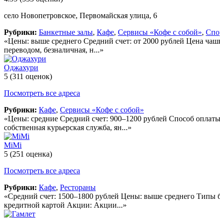
село Новопетровское, Первомайская улица, 6
Рубрики:
Банкетные залы
,
Кафе
,
Сервисы «Кофе с собой»
,
Спо
«Цены: выше среднего Средний счет: от 2000 рублей Цена чаш
переводом, безналичная, н...»
Оджахури
5
(311 оценок)
Посмотреть все адреса
Рубрики:
Кафе
,
Сервисы «Кофе с собой»
«Цены: средние Средний счет: 900–1200 рублей Способ оплаты
собственная курьерская служба, ян...»
MiMi
5
(251 оценка)
Посмотреть все адреса
Рубрики:
Кафе
,
Рестораны
«Средний счет: 1500–1800 рублей Цены: выше среднего Типы б
кредитной картой Акции: Акции...»