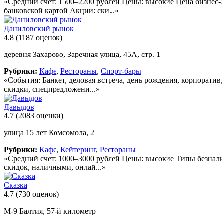
«Средний счет: 1500–2200 рублей Цены: высокие Цена бизнес-л
банковской картой Акции: ски...»
Даниловский рынок
4.8
(1187 оценок)
деревня Захарово, Заречная улица, 45А, стр. 1
Рубрики:
Кафе
,
Рестораны
,
Спорт-бары
«События: Банкет, деловая встреча, день рождения, корпорати
скидки, спецпредложени...»
Давыдов
4.7
(2083 оценки)
улица 15 лет Комсомола, 2
Рубрики:
Кафе
,
Кейтеринг
,
Рестораны
«Средний счет: 1000–3000 рублей Цены: высокие Типы безналичн
скидок, наличными, онлай...»
Сказка
4.7
(730 оценок)
М-9 Балтия, 57-й километр