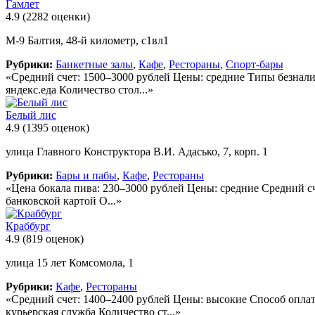
Гамлет
4.9
(2282 оценки)
М-9 Балтия, 48-й километр, с1вл1
Рубрики:
Банкетные залы
,
Кафе
,
Рестораны
,
Спорт-бары
«Средний счет: 1500–3000 рублей Цены: средние Типы безнали
яндекс.еда Количество стол...»
Белый лис
4.9
(1395 оценок)
улица Главного Конструктора В.И. Адасько, 7, корп. 1
Рубрики:
Бары и пабы
,
Кафе
,
Рестораны
«Цена бокала пива: 230–3000 рублей Цены: средние Средний сче
банковской картой О...»
Краббург
4.9
(819 оценок)
улица 15 лет Комсомола, 1
Рубрики:
Кафе
,
Рестораны
«Средний счет: 1400–2400 рублей Цены: высокие Способ оплат
курьерская служба Количество ст...»