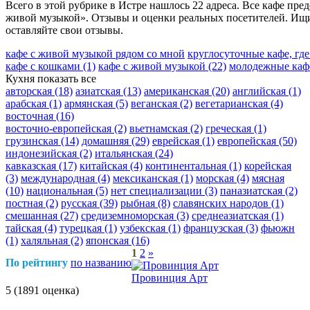
Всего в этой рубрике в Истре нашлось 22 адреса. Все кафе пр
живой музыкой». Отзывы и оценки реальных посетителей. Ищи
оставляйте свои отзывы.
кафе с живой музыкой рядом со мной
круглосуточные кафе, гд
кафе с кошками
(1)
кафе с живой музыкой
(22)
молодежные ка
Кухня
показать все
авторская
(18)
азиатская
(13)
американская
(20)
английская
(1)
арабская
(1)
армянская
(5)
веганская
(2)
вегетарианская
(4)
восточная
(16)
восточно-европейская
(2)
вьетнамская
(2)
греческая
(1)
грузинская
(14)
домашняя
(29)
еврейская
(1)
европейская
(50)
индонезийская
(2)
итальянская
(24)
кавказская
(17)
китайская
(4)
континентальная
(1)
корейская
(3)
международная
(4)
мексиканская
(1)
морская
(4)
мясная
(10)
национальная
(5)
нет специализации
(3)
паназиатская
(2)
постная
(2)
русская
(39)
рыбная
(8)
славянских народов
(1)
смешанная
(27)
средиземноморская
(3)
среднеазиатская
(1)
тайская
(4)
турецкая
(1)
узбекская
(1)
французская
(3)
фьюжн
(1)
халяльная
(2)
японская
(16)
1
2
»
По рейтингу
по названию
Провинция Арт
5
(1891 оценка)