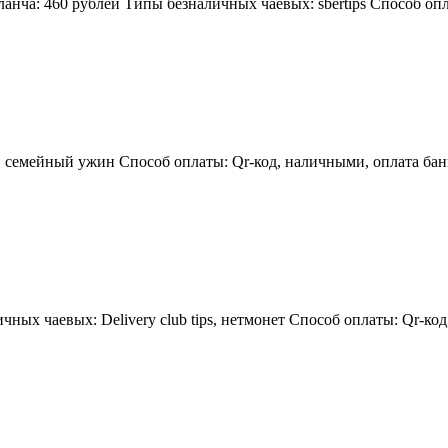
анча: 460 рублей Типы безналичных чаевых: sbertips Способ оп
в, семейный ужин Способ оплаты: Qr-код, наличными, оплата ба
ых чаевых: Delivery club tips, нетмонет Способ оплаты: Qr-код