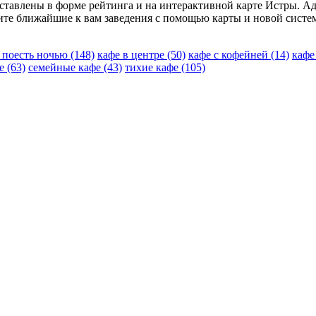
едставлены в форме рейтинга и на интерактивной карте Истры. А
те ближайшие к вам заведения с помощью карты и новой систем
е поесть ночью
(148)
кафе в центре
(50)
кафе с кофейней
(14)
кафе
фе
(63)
семейные кафе
(43)
тихие кафе
(105)