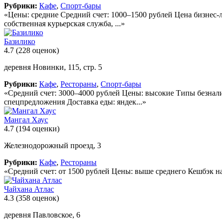
Рубрики:
Кафе
,
Спорт-бары
«Цены: средние Средний счет: 1000–1500 рублей Цена бизнес-л
собственная курьерская служба, ...»
Базилико
4.7
(228 оценок)
деревня Новинки, 115, стр. 5
Рубрики:
Кафе
,
Рестораны
,
Спорт-бары
«Средний счет: 3000–4000 рублей Цены: высокие Типы безнали
спецпредложения Доставка еды: яндек...»
Мангал Хаус
4.7
(194 оценки)
Железнодорожный проезд, 3
Рубрики:
Кафе
,
Рестораны
«Средний счет: от 1500 рублей Цены: выше среднего Кешбэк на в
Чайхана Атлас
4.3
(358 оценок)
деревня Павловское, 6