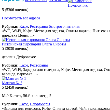
Помпончик
5
(5306 оценок)
Посмотреть все адреса
Рубрики:
Кафе
,
Рестораны быстрого питания
«WC, Wi-Fi, Кофе, Место для отдыха, Оплата картой, Питьевая в
парковка Цены: ...»
Истринская сыроварня Олега Сироты
5
(3030 оценок)
деревня Дубровское
Рубрики:
Кафе
,
Рестораны
«WC, Wi-Fi, Зарядка для телефона, Кофе, Место для отдыха, Опл
веранда, парковка,...»
Мангал № 5
5
(2458 оценок)
М-9 Балтия, 56-й километр, 5
Рубрики:
Кафе
,
Спорт-бары
«Зарядка для телефона, Кофе, Оплата картой, Чай, велопарковк