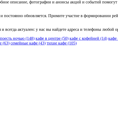
робное описание, фотографии и анонсы акций и событий помогут
 и постоянно обновляется. Примите участие в формировании рей
я и всегда актуален: у нас вы найдете адреса и телефоны любой 
 поесть ночью
(148)
кафе в центре
(50)
кафе с кофейней
(14)
кафе
фе
(63)
семейные кафе
(43)
тихие кафе
(105)