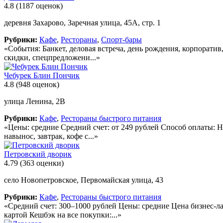
4.8
(1187 оценок)
деревня Захарово, Заречная улица, 45А, стр. 1
Рубрики:
Кафе
,
Рестораны
,
Спорт-бары
«События: Банкет, деловая встреча, день рождения, корпорати
скидки, спецпредложени...»
Чебурек Блин Пончик
4.8
(948 оценок)
улица Ленина, 2В
Рубрики:
Кафе
,
Рестораны быстрого питания
«Цены: средние Средний счет: от 249 рублей Способ оплаты: 
навынос, завтрак, кофе с...»
Петровский дворик
4.79
(363 оценки)
село Новопетровское, Первомайская улица, 43
Рубрики:
Кафе
,
Рестораны быстрого питания
«Средний счет: 300–1000 рублей Цены: средние Цена бизнес-л
картой Кешбэк на все покупки:...»