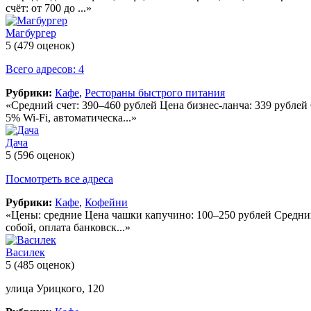
счёт: от 700 до ...»
Магбургер
5
(479 оценок)
Всего адресов: 4
Рубрики:
Кафе
,
Рестораны быстрого питания
«Средний счет: 390–460 рублей Цена бизнес-ланча: 339 рублей
5% Wi-Fi, автоматическа...»
Дача
5
(596 оценок)
Посмотреть все адреса
Рубрики:
Кафе
,
Кофейни
«Цены: средние Цена чашки капучино: 100–250 рублей Средний с
собой, оплата банковск...»
Василек
5
(485 оценок)
улица Урицкого, 120