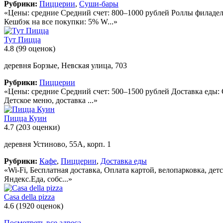
Рубрики:
Пиццерии
,
Суши-бары
«Цены: средние Средний счет: 800–1000 рублей Роллы филадел
Кешбэк на все покупки: 5% W...»
Тут Пицца
4.8
(99 оценок)
деревня Борзые, Невская улица, 703
Рубрики:
Пиццерии
«Цены: средние Средний счет: 500–1500 рублей Доставка еды: 
Детское меню, доставка ...»
Пицца Куин
4.7
(203 оценки)
деревня Устиново, 55А, корп. 1
Рубрики:
Кафе
,
Пиццерии
,
Доставка еды
«Wi-Fi, Бесплатная доставка, Оплата картой, велопарковка, детс
Яндекс.Еда, собс...»
Casa della pizza
4.6
(1920 оценок)
Посмотреть все адреса