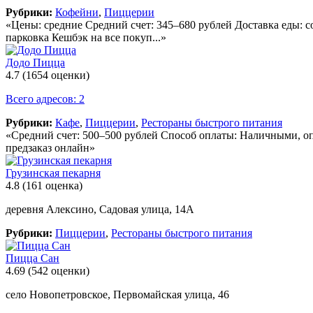
Рубрики:
Кофейни
,
Пиццерии
«Цены: средние Средний счет: 345–680 рублей Доставка еды: 
парковка Кешбэк на все покуп...»
Додо Пицца
4.7
(1654 оценки)
Всего адресов: 2
Рубрики:
Кафе
,
Пиццерии
,
Рестораны быстрого питания
«Средний счет: 500–500 рублей Способ оплаты: Наличными, опла
предзаказ онлайн»
Грузинская пекарня
4.8
(161 оценка)
деревня Алексино, Садовая улица, 14А
Рубрики:
Пиццерии
,
Рестораны быстрого питания
Пицца Сан
4.69
(542 оценки)
село Новопетровское, Первомайская улица, 46