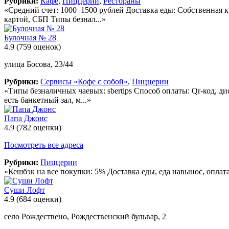
Рубрики:
Кафе
,
Пиццерии
,
Рестораны
«Средний счет: 1000–1500 рублей Доставка еды: Собственная к
картой, СБП Типы безнал...»
Булочная № 28
4.9
(759 оценок)
улица Босова, 23/44
Рубрики:
Сервисы «Кофе с собой»
,
Пиццерии
«Типы безналичных чаевых: sbertips Способ оплаты: Qr-код, ди
есть банкетный зал, м...»
Папа Джонс
4.9
(782 оценки)
Посмотреть все адреса
Рубрики:
Пиццерии
«Кешбэк на все покупки: 5% Доставка еды, еда навынос, опла
Суши Лофт
4.9
(684 оценки)
село Рождествено, Рождественский бульвар, 2