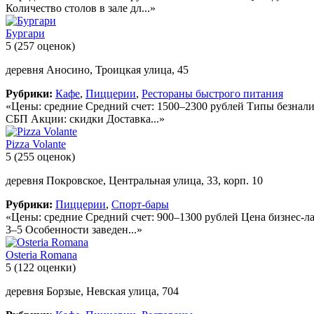
Количество столов в зале дл...»
Бургари
5
(257 оценок)
деревня Аносино, Троицкая улица, 45
Рубрики:
Кафе
,
Пиццерии
,
Рестораны быстрого питания
«Цены: средние Средний счет: 1500–2300 рублей Типы безнали
СБП Акции: скидки Доставка...»
Pizza Volante
5
(255 оценок)
деревня Покровское, Центральная улица, 33, корп. 10
Рубрики:
Пиццерии
,
Спорт-бары
«Цены: средние Средний счет: 900–1300 рублей Цена бизнес-ла
3–5 Особенности заведен...»
Osteria Romana
5
(122 оценки)
деревня Борзые, Невская улица, 704