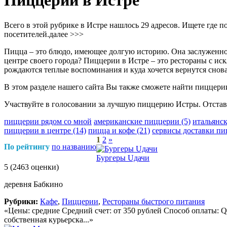
Пиццерии в Истре
Всего в этой рубрике в Истре нашлось 29 адресов. Ищете где 
посетителей.
далее >>>
Пицца – это блюдо, имеющее долгую историю. Она заслуженно 
центре своего города? Пиццерии в Истре – это рестораны с и
рождаются теплые воспоминания и куда хочется вернутся снова
В этом разделе нашего сайта Вы также сможете найти пиццерии
Участвуйте в голосовании за лучшую пиццерию Истры. Отставл
пиццерии рядом со мной
американские пиццерии
(5)
итальянс
пиццерии в центре
(14)
пицца и кофе
(21)
сервисы доставки п
1
2
»
По рейтингу
по названию
Бургеры Uдачи
5
(2463 оценки)
деревня Бабкино
Рубрики:
Кафе
,
Пиццерии
,
Рестораны быстрого питания
«Цены: средние Средний счет: от 350 рублей Способ оплаты: Qr
собственная курьерска...»