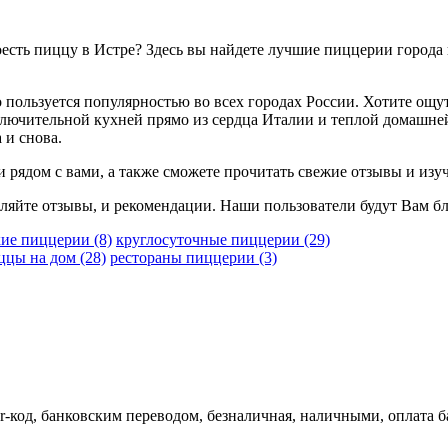
поесть пиццу в Истре? Здесь вы найдете лучшие пиццерии город
пользуется популярностью во всех городах России. Хотите ощу
сключительной кухней прямо из сердца Италии и теплой домашней
 и снова.
 рядом с вами, а также сможете прочитать свежие отзывы и изу
яйте отзывы, и рекомендации. Наши пользователи будут Вам бл
кие пиццерии
(8)
круглосуточные пиццерии
(29)
иццы на дом
(28)
рестораны пиццерии
(3)
-код, банковским переводом, безналичная, наличными, оплата ба