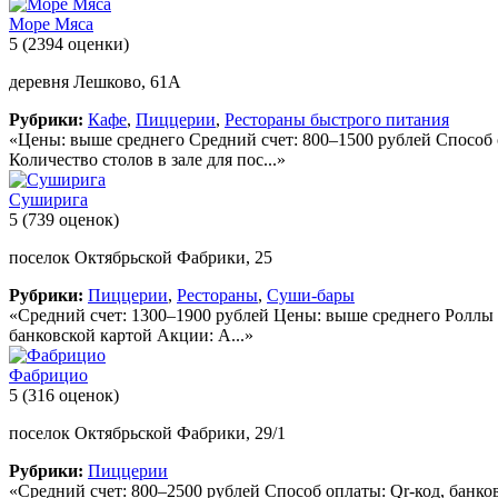
Море Мяса
5
(2394 оценки)
деревня Лешково, 61А
Рубрики:
Кафе
,
Пиццерии
,
Рестораны быстрого питания
«Цены: выше среднего Средний счет: 800–1500 рублей Способ 
Количество столов в зале для пос...»
Суширига
5
(739 оценок)
поселок Октябрьской Фабрики, 25
Рубрики:
Пиццерии
,
Рестораны
,
Суши-бары
«Средний счет: 1300–1900 рублей Цены: выше среднего Роллы 
банковской картой Акции: А...»
Фабрицио
5
(316 оценок)
поселок Октябрьской Фабрики, 29/1
Рубрики:
Пиццерии
«Средний счет: 800–2500 рублей Способ оплаты: Qr-код, банко