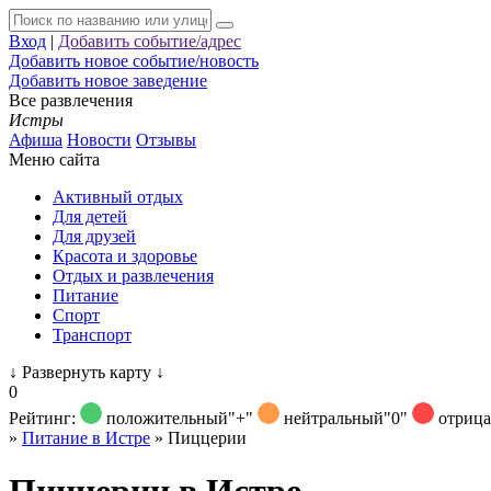
Вход
|
Добавить событие/адрес
Добавить новое событие/новость
Добавить новое заведение
Все развлечения
Истры
Афиша
Новости
Отзывы
Меню сайта
Активный отдых
Для детей
Для друзей
Красота и здоровье
Отдых и развлечения
Питание
Спорт
Транспорт
↓
Развернуть карту
↓
0
Рейтинг:
положительный
"+"
нейтральный
"0"
отриц
»
Питание в Истре
»
Пиццерии