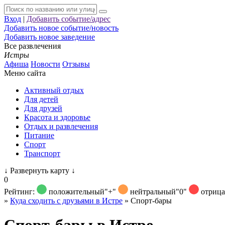
Вход
|
Добавить событие/адрес
Добавить новое событие/новость
Добавить новое заведение
Все развлечения
Истры
Афиша
Новости
Отзывы
Меню сайта
Активный отдых
Для детей
Для друзей
Красота и здоровье
Отдых и развлечения
Питание
Спорт
Транспорт
↓
Развернуть карту
↓
0
Рейтинг:
положительный
"+"
нейтральный
"0"
отриц
»
Куда сходить с друзьями в Истре
»
Спорт-бары