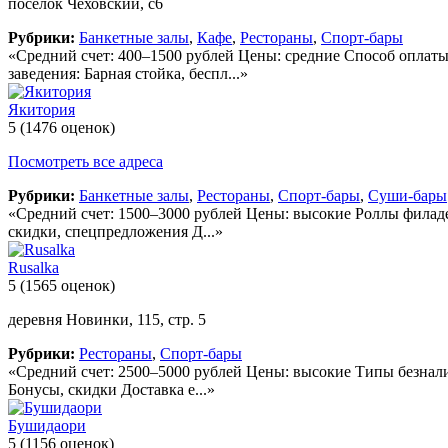
поселок Чеховский, с6
Рубрики:
Банкетные залы
,
Кафе
,
Рестораны
,
Спорт-бары
«Средний счет: 400–1500 рублей Цены: средние Способ оплаты
заведения: Барная стойка, беспл...»
Якитория
5
(1476 оценок)
Посмотреть все адреса
Рубрики:
Банкетные залы
,
Рестораны
,
Спорт-бары
,
Суши-бары
«Средний счет: 1500–3000 рублей Цены: высокие Роллы филаде
скидки, спецпредложения Д...»
Rusalka
5
(1565 оценок)
деревня Новинки, 115, стр. 5
Рубрики:
Рестораны
,
Спорт-бары
«Средний счет: 2500–5000 рублей Цены: высокие Типы безнали
Бонусы, скидки Доставка е...»
Бушидаори
5
(1156 оценок)