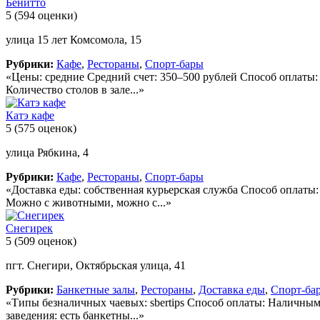
Бенитто
5
(594 оценки)
улица 15 лет Комсомола, 15
Рубрики:
Кафе
,
Рестораны
,
Спорт-бары
«Цены: средние Средний счет: 350–500 рублей Способ оплаты: 
Количество столов в зале...»
Катэ кафе
5
(575 оценок)
улица Рябкина, 4
Рубрики:
Кафе
,
Рестораны
,
Спорт-бары
«Доставка еды: собственная курьерская служба Способ оплаты
Можно с животными, можно с...»
Снегирек
5
(509 оценок)
пгт. Снегири, Октябрьская улица, 41
Рубрики:
Банкетные залы
,
Рестораны
,
Доставка еды
,
Спорт-ба
«Типы безналичных чаевых: sbertips Способ оплаты: Наличным
заведения: есть банкетны...»