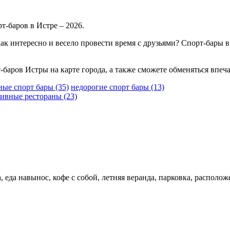
т-баров в Истре – 2026.
как интересно и весело провести время с друзьями? Спорт-бары 
-баров Истры на карте города, а также сможете обменяться впеч
ные спорт бары
(35)
недорогие спорт бары
(13)
тивные рестораны
(23)
а, еда навынос, кофе с собой, летняя веранда, парковка, распо