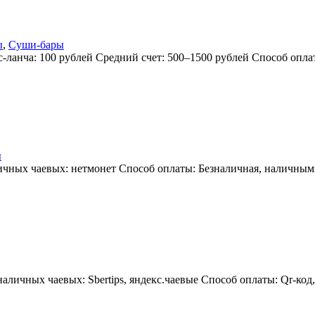
ы
,
Суши-бары
с-ланча: 100 рублей Средний счет: 500–1500 рублей Способ опл
ы
чных чаевых: нетмонет Способ оплаты: Безналичная, наличными
личных чаевых: Sbertips, яндекс.чаевые Способ оплаты: Qr-код,