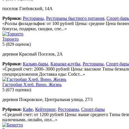
поселок Глебовский, 14А
Рубрики:
Рестораны
,
Рестораны быстрого питания
,
Спорт-бар
«Роллы филадельфия: от 100 рублей Цены: средние Цена бизне
бонусы, подарки, скидки, спе...»
Торонто
5
(829 оценок)
деревня Красный Поселок, 2А
Рубрики:
Кальян-бары
,
Караоке-клубы
,
Рестораны
,
Спорт-бар
«Средний счет: 2000–3000 рублей Цены: высокие Типы безнали
спецпредложения Доставка еды: Собст...»
Гастробар Хлеб. Вино. Жизнь
5
(673 оценки)
деревня Покровское, Центральная улица, 27/1
Рубрики:
Кафе
,
Кейтеринг
,
Рестораны
,
Спорт-бары
«Средний счет: от 1200 рублей Цены: выше среднего Типы безна
наличными, онлайн, опл...»