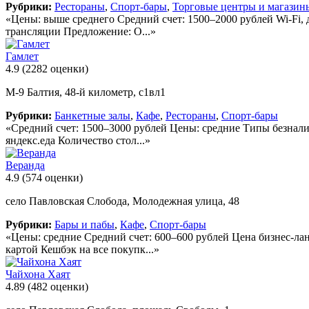
Рубрики:
Рестораны
,
Спорт-бары
,
Торговые центры и магазин
«Цены: выше среднего Средний счет: 1500–2000 рублей Wi-Fi, де
трансляции Предложение: О...»
Гамлет
4.9
(2282 оценки)
М-9 Балтия, 48-й километр, с1вл1
Рубрики:
Банкетные залы
,
Кафе
,
Рестораны
,
Спорт-бары
«Средний счет: 1500–3000 рублей Цены: средние Типы безнали
яндекс.еда Количество стол...»
Веранда
4.9
(574 оценки)
село Павловская Слобода, Молодежная улица, 48
Рубрики:
Бары и пабы
,
Кафе
,
Спорт-бары
«Цены: средние Средний счет: 600–600 рублей Цена бизнес-лан
картой Кешбэк на все покупк...»
Чайхона Хаят
4.89
(482 оценки)