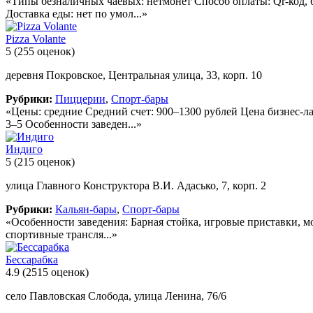
«Типы безналичных чаевых: нетмонет Способ оплаты: Qr-код, 
Доставка еды: нет по умол...»
Pizza Volante
5
(255 оценок)
деревня Покровское, Центральная улица, 33, корп. 10
Рубрики:
Пиццерии
,
Спорт-бары
«Цены: средние Средний счет: 900–1300 рублей Цена бизнес-ла
3–5 Особенности заведен...»
Индиго
5
(215 оценок)
улица Главного Конструктора В.И. Адасько, 7, корп. 2
Рубрики:
Кальян-бары
,
Спорт-бары
«Особенности заведения: Барная стойка, игровые приставки, мож
спортивные трансля...»
Бессарабка
4.9
(2515 оценок)
село Павловская Слобода, улица Ленина, 76/6