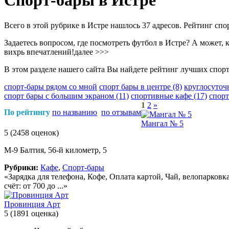
Спорт-бары в Истре
Всего в этой рубрике в Истре нашлось 37 адресов. Рейтинг спор
Задаетесь вопросом, где посмотреть футбол в Истре? А может, 
вихрь впечатлений!
далее >>>
В этом разделе нашего сайта Вы найдете рейтинг лучших спорт
спорт-бары рядом со мной
спорт бары в центре
(8)
круглосуточ
спорт бары с большим экраном
(11)
спортивные кафе
(17)
спор
1
2
»
По рейтингу
по названию
по отзывам
Мангал № 5
5
(2458 оценок)
М-9 Балтия, 56-й километр, 5
Рубрики:
Кафе
,
Спорт-бары
«Зарядка для телефона, Кофе, Оплата картой, Чай, велопарковк
счёт: от 700 до ...»
Провинция Арт
5
(1891 оценка)