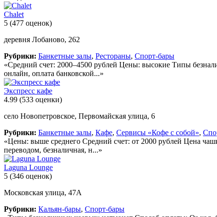
Chalet
5
(477 оценок)
деревня Лобаново, 262
Рубрики:
Банкетные залы
,
Рестораны
,
Спорт-бары
«Средний счет: 2000–4500 рублей Цены: высокие Типы безналич
онлайн, оплата банковской...»
Экспресс кафе
4.99
(533 оценки)
село Новопетровское, Первомайская улица, 6
Рубрики:
Банкетные залы
,
Кафе
,
Сервисы «Кофе с собой»
,
Спо
«Цены: выше среднего Средний счет: от 2000 рублей Цена чаш
переводом, безналичная, н...»
Laguna Lounge
5
(346 оценок)
Московская улица, 47А
Рубрики:
Кальян-бары
,
Спорт-бары