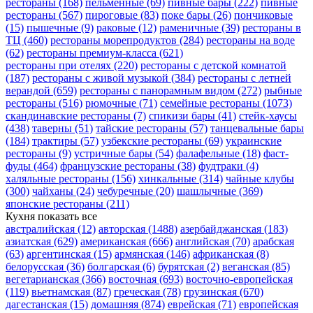
рестораны
(168)
пельменные
(69)
пивные бары
(222)
пивные
рестораны
(567)
пироговые
(83)
поке бары
(26)
пончиковые
(15)
пышечные
(9)
раковые
(12)
раменичные
(39)
рестораны в
ТЦ
(460)
рестораны морепродуктов
(284)
рестораны на воде
(62)
рестораны премиум-класса
(621)
рестораны при отелях
(220)
рестораны с детской комнатой
(187)
рестораны с живой музыкой
(384)
рестораны с летней
верандой
(659)
рестораны с панорамным видом
(272)
рыбные
рестораны
(516)
рюмочные
(71)
семейные рестораны
(1073)
скандинавские рестораны
(7)
спикизи бары
(41)
стейк-хаусы
(438)
таверны
(51)
тайские рестораны
(57)
танцевальные бары
(184)
трактиры
(57)
узбекские рестораны
(69)
украинские
рестораны
(9)
устричные бары
(54)
фалафельные
(18)
фаст-
фуды
(464)
французские рестораны
(38)
фудтраки
(4)
халяльные рестораны
(156)
хинкальные
(314)
чайные клубы
(300)
чайханы
(24)
чебуречные
(20)
шашлычные
(369)
японские рестораны
(211)
Кухня
показать все
австралийская
(12)
авторская
(1488)
азербайджанская
(183)
азиатская
(629)
американская
(666)
английская
(70)
арабская
(63)
аргентинская
(15)
армянская
(146)
африканская
(8)
белорусская
(36)
болгарская
(6)
бурятская
(2)
веганская
(85)
вегетарианская
(366)
восточная
(693)
восточно-европейская
(119)
вьетнамская
(87)
греческая
(78)
грузинская
(670)
дагестанская
(15)
домашняя
(874)
еврейская
(71)
европейская