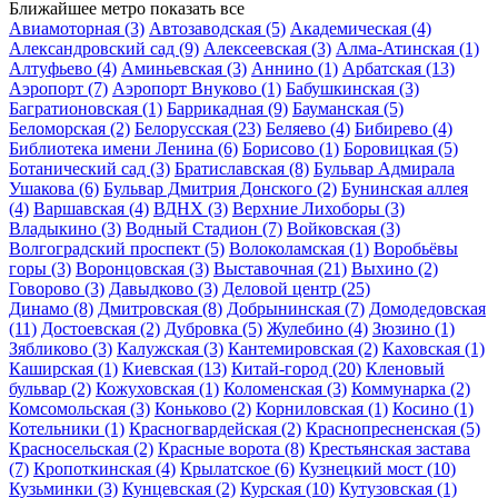
Ближайшее метро
показать все
Авиамоторная
(3)
Автозаводская
(5)
Академическая
(4)
Александровский сад
(9)
Алексеевская
(3)
Алма-Атинская
(1)
Алтуфьево
(4)
Аминьевская
(3)
Аннино
(1)
Арбатская
(13)
Аэропорт
(7)
Аэропорт Внуково
(1)
Бабушкинская
(3)
Багратионовская
(1)
Баррикадная
(9)
Бауманская
(5)
Беломорская
(2)
Белорусская
(23)
Беляево
(4)
Бибирево
(4)
Библиотека имени Ленина
(6)
Борисово
(1)
Боровицкая
(5)
Ботанический сад
(3)
Братиславская
(8)
Бульвар Адмирала
Ушакова
(6)
Бульвар Дмитрия Донского
(2)
Бунинская аллея
(4)
Варшавская
(4)
ВДНХ
(3)
Верхние Лихоборы
(3)
Владыкино
(3)
Водный Стадион
(7)
Войковская
(3)
Волгоградский проспект
(5)
Волоколамская
(1)
Воробьёвы
горы
(3)
Воронцовская
(3)
Выставочная
(21)
Выхино
(2)
Говорово
(3)
Давыдково
(3)
Деловой центр
(25)
Динамо
(8)
Дмитровская
(8)
Добрынинская
(7)
Домодедовская
(11)
Достоевская
(2)
Дубровка
(5)
Жулебино
(4)
Зюзино
(1)
Зябликово
(3)
Калужская
(3)
Кантемировская
(2)
Каховская
(1)
Каширская
(1)
Киевская
(13)
Китай-город
(20)
Кленовый
бульвар
(2)
Кожуховская
(1)
Коломенская
(3)
Коммунарка
(2)
Комсомольская
(3)
Коньково
(2)
Корниловская
(1)
Косино
(1)
Котельники
(1)
Красногвардейская
(2)
Краснопресненская
(5)
Красносельская
(2)
Красные ворота
(8)
Крестьянская застава
(7)
Кропоткинская
(4)
Крылатское
(6)
Кузнецкий мост
(10)
Кузьминки
(3)
Кунцевская
(2)
Курская
(10)
Кутузовская
(1)