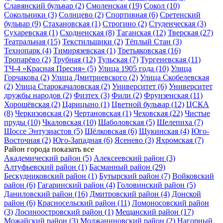
Славянский бульвар
(2)
Смоленская
(19)
Сокол
(10)
Сокольники
(3)
Солнцево
(2)
Спортивная
(6)
Сретенский
бульвар
(9)
Стахановская
(1)
Строгино
(2)
Студенческая
(3)
Сухаревская
(1)
Сходненская
(8)
Таганская
(12)
Тверская
(27)
Театральная
(15)
Текстильщики
(2)
Тёплый Стан
(3)
Технопарк
(4)
Тимирязевская
(1)
Третьяковская
(16)
Тропарёво
(2)
Трубная
(12)
Тульская
(7)
Тургеневская
(11)
ТЧ-4 «Красная Пресня»
(5)
Улица 1905 года
(10)
Улица
Горчакова
(2)
Улица Дмитриевского
(2)
Улица Скобелевская
(2)
Улица Старокачаловская
(2)
Университет
(6)
Университет
дружбы народов
(2)
Физтех
(3)
Фили
(2)
Фрунзенская
(11)
Хорошёвская
(2)
Царицыно
(1)
Цветной бульвар
(12)
ЦСКА
(8)
Черкизовская
(2)
Чертановская
(1)
Чеховская
(22)
Чистые
пруды
(10)
Чкаловская
(10)
Шаболовская
(5)
Шелепиха
(7)
Шоссе Энтузиастов
(5)
Щёлковская
(6)
Щукинская
(4)
Юго-
Восточная
(2)
Юго-Западная
(6)
Ясенево
(3)
Яхромская
(7)
Район города
показать все
Академический район
(5)
Алексеевский район
(3)
Алтуфьевский район
(1)
Басманный район
(29)
Бескудниковский район
(1)
Бутырский район
(7)
Войковский
район
(6)
Гагаринский район
(4)
Головинский район
(5)
Даниловский район
(16)
Дмитровский район
(4)
Донской
район
(6)
Красносельский район
(11)
Ломоносовский район
(3)
Лосиноостровский район
(1)
Мещанский район
(17)
Можайский район
(3)
Молжаниновский район
(2)
Нагорный