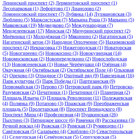
Ленинский проспект
(2)
Лермонтовский проспект
(1)
Лесопарковая
(1)
Лефортово
(1)
Лианозово
(2)
Ломоносовский проспект
(7)
Лубянка
(14)
Лухмановская
(3)
Люблино
(5)
Марксистская
(7)
Марьина Роща
(3)
Марьино
(5)
Маяковская
(19)
Медведково
(5)
Международная
(7)
Менделеевская
(17)
Минская
(2)
Мичуринский проспект
(2)
Мнёвники
(1)
Молодёжная
(5)
Мякинино
(2)
Нагатинская
(5)
Нагатинский затон
(3)
Народное Ополчение
(5)
Нахимовский
проспект
(2)
Некрасовка
(3)
Нижегородская
(1)
Новаторская
(5)
Новогиреево
(5)
Новокосино
(3)
Новокузнецкая
(14)
Новомосковская
(2)
Новопеределкино
(2)
Новослободская
(13)
Новоясеневская
(1)
Новые Черёмушки
(4)
Озёрная
(4)
Окружная
(4)
Октябрьская
(2)
Октябрьское Поле
(4)
Ольховая
(2)
Орехово
(3)
Отрадное
(3)
Охотный ряд
(9)
Павелецкая
(16)
Парк культуры
(5)
Парк Победы
(1)
Партизанская
(9)
Первомайская
(3)
Перово
(3)
Петровский парк
(6)
Петровско-
Разумовская
(2)
Печатники
(1)
Печатники
(1)
Планерная
(2)
Площадь Ильича
(3)
Площадь Революции
(11)
Полежаевская
(4)
Полянка
(9)
Потапово
(3)
Пражская
(9)
Преображенская
площадь
(5)
Пролетарская
(8)
Проспект Вернадского
(8)
Проспект Мира
(4)
Профсоюзная
(4)
Пушкинская
(26)
Пыхтино
(3)
Пятницкое шоссе
(6)
Раменки
(8)
Рассказовка
(3)
Речной вокзал
(4)
Рижская
(3)
Римская
(3)
Румянцево
(1)
Савёловская
(5)
Саларьево
(4)
Свиблово
(3)
Севастопольская
(1)
Селигерская
(4)
Семёновская
(5)
Серпуховская
(5)