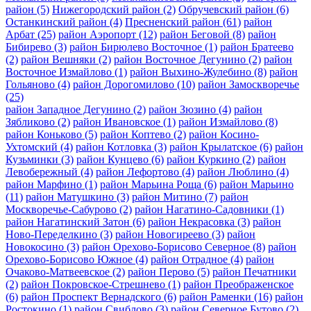
район
(5)
Нижегородский район
(2)
Обручевский район
(6)
Останкинский район
(4)
Пресненский район
(61)
район
Арбат
(25)
район Аэропорт
(12)
район Беговой
(8)
район
Бибирево
(3)
район Бирюлево Восточное
(1)
район Братеево
(2)
район Вешняки
(2)
район Восточное Дегунино
(2)
район
Восточное Измайлово
(1)
район Выхино-Жулебино
(8)
район
Гольяново
(4)
район Дорогомилово
(10)
район Замоскворечье
(25)
район Западное Дегунино
(2)
район Зюзино
(4)
район
Зябликово
(2)
район Ивановское
(1)
район Измайлово
(8)
район Коньково
(5)
район Коптево
(2)
район Косино-
Ухтомский
(4)
район Котловка
(3)
район Крылатское
(6)
район
Кузьминки
(3)
район Кунцево
(6)
район Куркино
(2)
район
Левобережный
(4)
район Лефортово
(4)
район Люблино
(4)
район Марфино
(1)
район Марьина Роща
(6)
район Марьино
(11)
район Матушкино
(3)
район Митино
(7)
район
Москворечье-Сабурово
(2)
район Нагатино-Садовники
(1)
район Нагатинский Затон
(6)
район Некрасовка
(3)
район
Ново-Переделкино
(3)
район Новогиреево
(3)
район
Новокосино
(3)
район Орехово-Борисово Северное
(8)
район
Орехово-Борисово Южное
(4)
район Отрадное
(4)
район
Очаково-Матвеевское
(2)
район Перово
(5)
район Печатники
(2)
район Покровское-Стрешнево
(1)
район Преображенское
(6)
район Проспект Вернадского
(6)
район Раменки
(16)
район
Ростокино
(1)
район Свиблово
(3)
район Северное Бутово
(2)