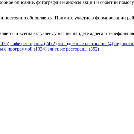
дробное описание, фотографии и анонсы акций и событий помогу
 и постоянно обновляется. Примите участие в формировании рей
вляется и всегда актуален: у нас вы найдете адреса и телефоны 
1075)
кафе рестораны
(2472)
молодежные рестораны
(4)
недороги
ны с программой
(1334)
элитные рестораны
(352)