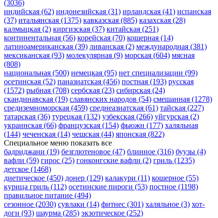
(3036)
индийская
(62)
индонезийская
(31)
ирландская
(41)
испанская
(37)
итальянская
(1375)
кавказская
(885)
казахская
(28)
калмыцкая
(2)
киргизская
(37)
китайская
(251)
континентальная
(56)
корейская
(70)
кошерная
(14)
латиноамериканская
(39)
ливанская
(2)
международная
(381)
мексиканская
(93)
молекулярная
(9)
морская
(604)
мясная
(808)
национальная
(500)
немецкая
(95)
нет специализации
(99)
осетинская
(52)
паназиатская
(456)
постная
(193)
русская
(1572)
рыбная
(708)
сербская
(23)
сибирская
(24)
скандинавская
(19)
славянских народов
(54)
смешанная
(1278)
средиземноморская
(459)
среднеазиатская
(61)
тайская
(227)
татарская
(36)
турецкая
(132)
узбекская
(266)
уйгурская
(2)
украинская
(66)
французская
(154)
фьюжн
(177)
халяльная
(144)
чеченская
(14)
чешская
(44)
японская
(822)
Специальное меню
показать все
бадриджани
(19)
безглютеновое
(47)
блинное
(316)
буузы
(4)
вафли
(59)
гирос
(25)
гонконгские вафли
(2)
гриль
(1235)
детское
(1468)
диетическое
(450)
донер
(129)
калакури
(11)
кошерное
(55)
курица гриль
(112)
осетинские пироги
(53)
постное
(1198)
правильное питание
(494)
сезонное
(2030)
сувлаки
(14)
фитнес
(301)
халяльное
(3)
хот-
доги
(93)
шаурма
(285)
экзотическое
(252)