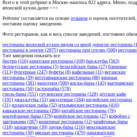
Всего в этой рубрике в Москве нашлось 822 адреса. Меню, по
японской кухни.
далее >>>
Рейтинг составляется на основе
отзывов
и оценок посетителей,
поставив оценку заведению.
Фото ресторанов, как и весь список заведений, постоянно обно
рестораны японской кухни рядом со мной
дорогие рестораны
(
рестораны в центре
(2975)
рестораны при отелях
(500)
рестора
Тип заведения
показать все
бистро
(116)
азиатские рестораны
(169)
бар-клубы
(563)
белорусские рестораны
(5)
бельгийские бары
(27)
блинные
(113)
бургерные
(247)
буфеты
(8)
вафельные
(11)
веганские
рестораны
(39)
вегетарианские рестораны
(88)
винные
рестораны
(381)
винотеки
(500)
виски-бары
(143)
вьетнамские
рестораны
(50)
гастропабы
(578)
гриль-бары
(551)
грузинские рестораны
(328)
детские кафе
(191)
джаз-клубы
(33)
закусочные
(184)
индийские рестораны
(31)
ирландские пабы
(52)
итальянские рестораны
(416)
кавказские рестораны
(296)
китайские рестораны
(76)
коктейльные бары
(379)
корейские рестораны
(27)
кофейни с
завтраками
(287)
кошерные рестораны
(12)
крафтовые бары
(118)
лапшичные
(39)
лаунж-бары
(216)
мексиканские
рестораны
(30)
мясные рестораны
(479)
паназиатские