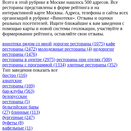
Всего в этой рубрике в Москве нашлось 500 адресов. Все
рестораны представлены в форме рейтинга и на
интерактивной карте Москвы. Адреса, телефоны и сайты всех
организаций в рубрике «Винотеки». Отзывы и оценки
реальных посетителей. Ищите ближайшие к вам заведения с
помощью карты и новой системы геолокации, участвуйте в
формировании рейтинга, оставляйте свои отзывы.
винотеки рядом со мной
дорогие рестораны
(1075)
кафе
рестораны
(2472)
молодежные рестораны
(4)
недорогие
рестораны
(1476)
рестораны в центре
(2975)
рестораны при отелях
(500)
рестораны с программой
(1334)
элитные рестораны
(352)
Тип заведения
показать все
бистро
(116)
азиатские
рестораны
(169)
бар-клубы
(563)
белорусские
рестораны
(5)
бельгийские бары
(27)
блинные
(113)
бургерные
(247)
буфеты
(8)
вафельные
(11)