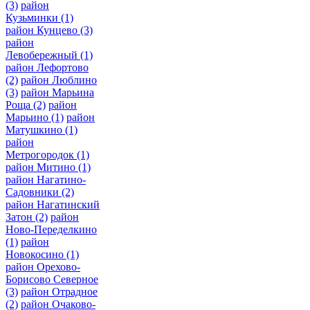
(3)
район
Кузьминки
(1)
район Кунцево
(3)
район
Левобережный
(1)
район Лефортово
(2)
район Люблино
(3)
район Марьина
Роща
(2)
район
Марьино
(1)
район
Матушкино
(1)
район
Метрогородок
(1)
район Митино
(1)
район Нагатино-
Садовники
(2)
район Нагатинский
Затон
(2)
район
Ново-Переделкино
(1)
район
Новокосино
(1)
район Орехово-
Борисово Северное
(3)
район Отрадное
(2)
район Очаково-