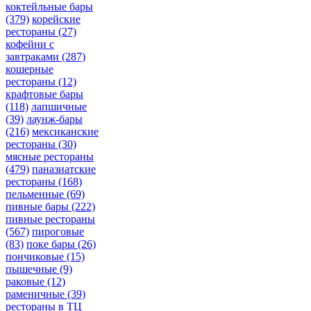
коктейльные бары
(379)
корейские
рестораны
(27)
кофейни с
завтраками
(287)
кошерные
рестораны
(12)
крафтовые бары
(118)
лапшичные
(39)
лаунж-бары
(216)
мексиканские
рестораны
(30)
мясные рестораны
(479)
паназиатские
рестораны
(168)
пельменные
(69)
пивные бары
(222)
пивные рестораны
(567)
пироговые
(83)
поке бары
(26)
пончиковые
(15)
пышечные
(9)
раковые
(12)
раменичные
(39)
рестораны в ТЦ