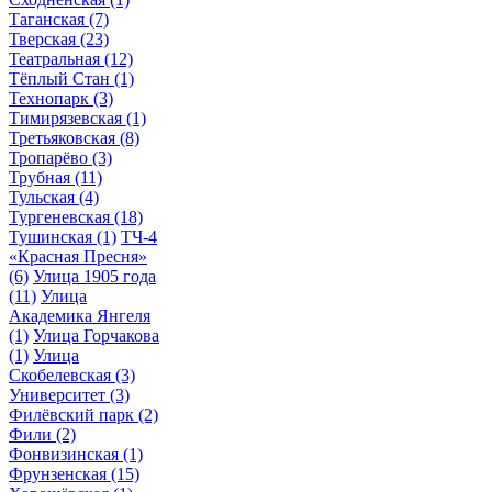
Таганская
(7)
Тверская
(23)
Театральная
(12)
Тёплый Стан
(1)
Технопарк
(3)
Тимирязевская
(1)
Третьяковская
(8)
Тропарёво
(3)
Трубная
(11)
Тульская
(4)
Тургеневская
(18)
Тушинская
(1)
ТЧ-4
«Красная Пресня»
(6)
Улица 1905 года
(11)
Улица
Академика Янгеля
(1)
Улица Горчакова
(1)
Улица
Скобелевская
(3)
Университет
(3)
Филёвский парк
(2)
Фили
(2)
Фонвизинская
(1)
Фрунзенская
(15)