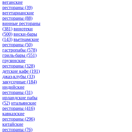
веганские
рестораны
(39)
вегетарианские
рестораны
(88)
винные рестораны
(381)
винотеки
(500)
виски-бары
(143)
вьетнамские
рестораны
(50)
гастропабы
(578)
гриль-бары
(551)
грузинские
рестораны
(328)
детские кафе
(191)
джаз-клубы
(33)
закусочные
(184)
индийские
рестораны
(31)
ирландские пабы
(52)
итальянские
рестораны
(416)
кавказские
рестораны
(296)
китайские
рестораны
(76)