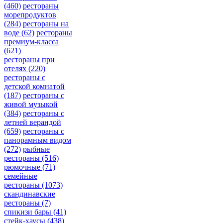
(460)
рестораны
морепродуктов
(284)
рестораны на
воде
(62)
рестораны
премиум-класса
(621)
рестораны при
отелях
(220)
рестораны с
детской комнатой
(187)
рестораны с
живой музыкой
(384)
рестораны с
летней верандой
(659)
рестораны с
панорамным видом
(272)
рыбные
рестораны
(516)
рюмочные
(71)
семейные
рестораны
(1073)
скандинавские
рестораны
(7)
спикизи бары
(41)
стейк-хаусы
(438)