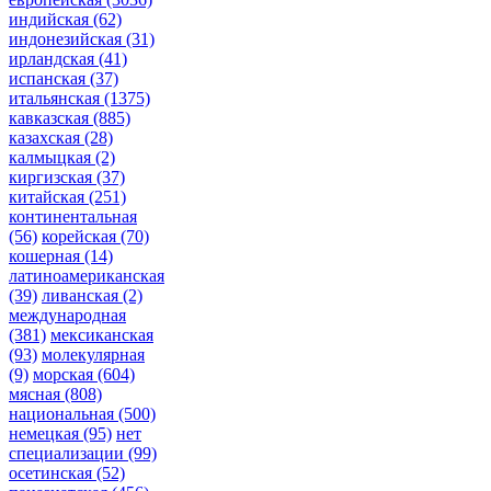
индийская
(62)
индонезийская
(31)
ирландская
(41)
испанская
(37)
итальянская
(1375)
кавказская
(885)
казахская
(28)
калмыцкая
(2)
киргизская
(37)
китайская
(251)
континентальная
(56)
корейская
(70)
кошерная
(14)
латиноамериканская
(39)
ливанская
(2)
международная
(381)
мексиканская
(93)
молекулярная
(9)
морская
(604)
мясная
(808)
национальная
(500)
немецкая
(95)
нет
специализации
(99)
осетинская
(52)