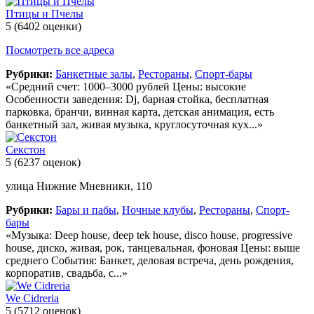
Птицы и Пчелы
5
(6402 оценки)
Посмотреть все адреса
Рубрики:
Банкетные залы
,
Рестораны
,
Спорт-бары
«Средний счет: 1000–3000 рублей Цены: высокие
Особенности заведения: Dj, барная стойка, бесплатная
парковка, бранчи, винная карта, детская анимация, есть
банкетный зал, живая музыка, круглосуточная кух...»
Секстон
5
(6237 оценок)
улица Нижние Мневники, 110
Рубрики:
Бары и пабы
,
Ночные клубы
,
Рестораны
,
Спорт-
бары
«Музыка: Deep house, deep tek house, disco house, progressive
house, диско, живая, рок, танцевальная, фоновая Цены: выше
среднего События: Банкет, деловая встреча, день рождения,
корпоратив, свадьба, с...»
We Cidreria
5
(5712 оценок)