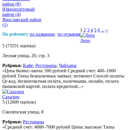
район
(8)
Южнопортовый
район
(4)
Ярославский район
(1)
1
2
3
4
5
6
...
»
По рейтингу
по названию
по отзывам
Депо
5
(73551 оценка)
Лесная улица, 20, стр. 3
Рубрики:
Кафе
,
Рестораны
,
Чайханы
«Цена бизнес-ланча: 500 рублей Средний счет: 400–1000
рублей Типы безналичных чаевых: нетмонет Способ оплаты:
Qr-код, бесконтактная оплата, наличными, онлайн, оплата
банковской картой, оплата кредитной...»
Сахалин
5
(12609 оценок)
Смоленская улица, 8
Рубрики:
Рестораны
«Средний счет: 4000–7000 рублей Цены: высокие Типы