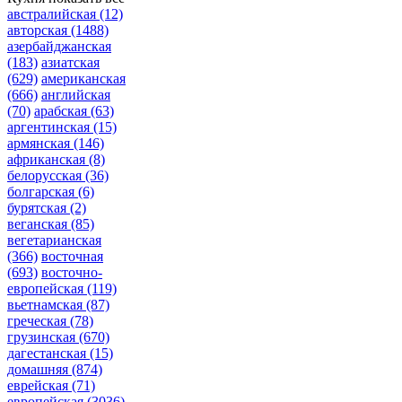
австралийская
(12)
авторская
(1488)
азербайджанская
(183)
азиатская
(629)
американская
(666)
английская
(70)
арабская
(63)
аргентинская
(15)
армянская
(146)
африканская
(8)
белорусская
(36)
болгарская
(6)
бурятская
(2)
веганская
(85)
вегетарианская
(366)
восточная
(693)
восточно-
европейская
(119)
вьетнамская
(87)
греческая
(78)
грузинская
(670)
дагестанская
(15)
домашняя
(874)
еврейская
(71)
европейская
(3036)