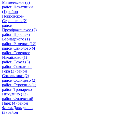
Матвеевское
(2)
район Печатники
(1)
район
Покровское-
Стрешнево
(2)
район
Преображенское
(2)
район Проспект
Вернадского
(1)
район Раменки
(12)
район Свиблово
(4)
район Северное
Измайлово
(1)
район Сокол
(3)
район Соколиная
Гора
(3)
район
Сокольники
(2)
район Солнцево
(2)
район Строгино
(1)
район Тропарево-
Никулино
(12)
район Филевский
Парк
(4)
район
Фили-Давыдково
(3)
район