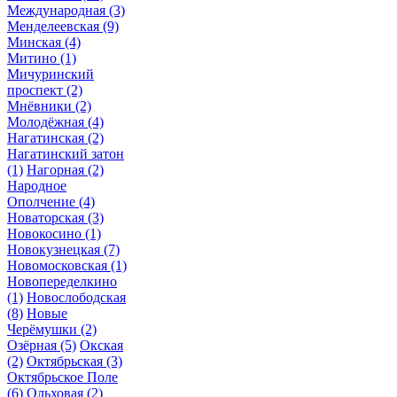
Международная
(3)
Менделеевская
(9)
Минская
(4)
Митино
(1)
Мичуринский
проспект
(2)
Мнёвники
(2)
Молодёжная
(4)
Нагатинская
(2)
Нагатинский затон
(1)
Нагорная
(2)
Народное
Ополчение
(4)
Новаторская
(3)
Новокосино
(1)
Новокузнецкая
(7)
Новомосковская
(1)
Новопеределкино
(1)
Новослободская
(8)
Новые
Черёмушки
(2)
Озёрная
(5)
Окская
(2)
Октябрьская
(3)
Октябрьское Поле
(6)
Ольховая
(2)