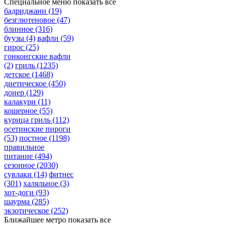
Специальное меню
показать все
бадриджани
(19)
безглютеновое
(47)
блинное
(316)
буузы
(4)
вафли
(59)
гирос
(25)
гонконгские вафли
(2)
гриль
(1235)
детское
(1468)
диетическое
(450)
донер
(129)
калакури
(11)
кошерное
(55)
курица гриль
(112)
осетинские пироги
(53)
постное
(1198)
правильное
питание
(494)
сезонное
(2030)
сувлаки
(14)
фитнес
(301)
халяльное
(3)
хот-доги
(93)
шаурма
(285)
экзотическое
(252)
Ближайшее метро
показать все