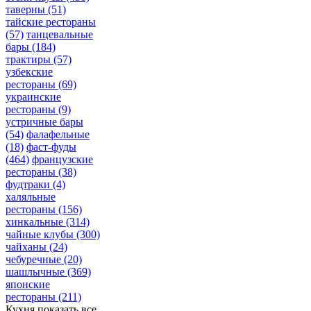
таверны
(51)
тайские рестораны
(57)
танцевальные
бары
(184)
трактиры
(57)
узбекские
рестораны
(69)
украинские
рестораны
(9)
устричные бары
(54)
фалафельные
(18)
фаст-фуды
(464)
французские
рестораны
(38)
фудтраки
(4)
халяльные
рестораны
(156)
хинкальные
(314)
чайные клубы
(300)
чайханы
(24)
чебуречные
(20)
шашлычные
(369)
японские
рестораны
(211)
Кухня
показать все