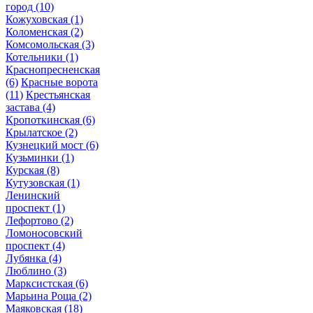
город
(10)
Кожуховская
(1)
Коломенская
(2)
Комсомольская
(3)
Котельники
(1)
Краснопресненская
(6)
Красные ворота
(11)
Крестьянская
застава
(4)
Кропоткинская
(6)
Крылатское
(2)
Кузнецкий мост
(6)
Кузьминки
(1)
Курская
(8)
Кутузовская
(1)
Ленинский
проспект
(1)
Лефортово
(2)
Ломоносовский
проспект
(4)
Лубянка
(4)
Люблино
(3)
Марксистская
(6)
Марьина Роща
(2)
Маяковская
(18)