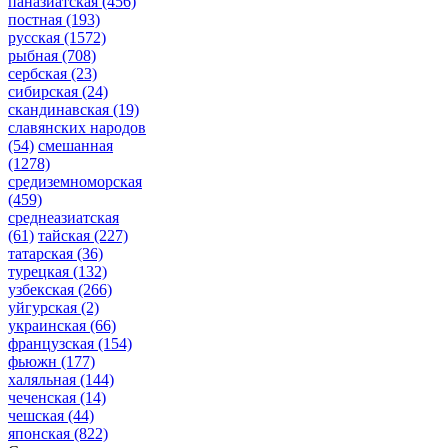
паназиатская
(456)
постная
(193)
русская
(1572)
рыбная
(708)
сербская
(23)
сибирская
(24)
скандинавская
(19)
славянских народов
(54)
смешанная
(1278)
средиземноморская
(459)
среднеазиатская
(61)
тайская
(227)
татарская
(36)
турецкая
(132)
узбекская
(266)
уйгурская
(2)
украинская
(66)
французская
(154)
фьюжн
(177)
халяльная
(144)
чеченская
(14)
чешская
(44)
японская
(822)