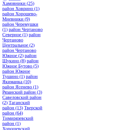
Хамовники
(25)
район Ховрино
(1)
район Хорошево-
Мневники
(9)
район Черемушки
(1)
район Чертаново
Северное
(1)
район
Чертаново
Центральное
(2)
район Чертаново
Южное
(2)
район
Щукино
(8)
район
Южное Бутово
(5)
район Южное
Тушино
(1)
район
Якиманка
(10)
район Ясенево
(1)
Рязанский район
(3)
Савеловский район
(2)
Таганский
район
(13)
Тверской
район
(64)
Тимирязевский
район
(1)
Хорошевский