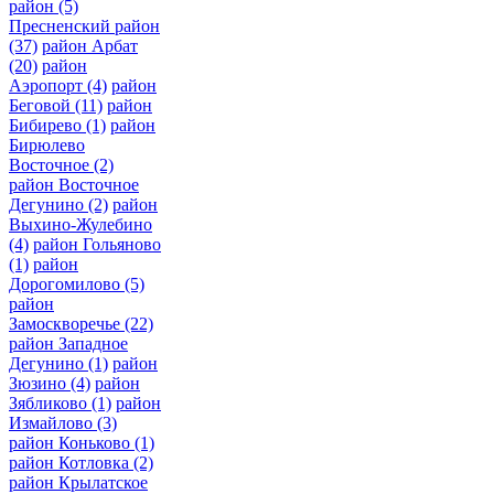
район
(5)
Пресненский район
(37)
район Арбат
(20)
район
Аэропорт
(4)
район
Беговой
(11)
район
Бибирево
(1)
район
Бирюлево
Восточное
(2)
район Восточное
Дегунино
(2)
район
Выхино-Жулебино
(4)
район Гольяново
(1)
район
Дорогомилово
(5)
район
Замоскворечье
(22)
район Западное
Дегунино
(1)
район
Зюзино
(4)
район
Зябликово
(1)
район
Измайлово
(3)
район Коньково
(1)
район Котловка
(2)
район Крылатское