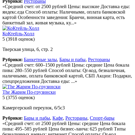
Рубрики:
Рестораны
«Средний счет: от 2500 рублей Цены: высокие Доставка еды:
яндекс.еда Способ оплаты: Наличными, оплата банковской
картой Особенности заведения: Бранчи, винная карта, есть
банкетный зал, живая музыка, ку...»
КоКтейль-Холл
5
(3918 оценок)
Тверская улица, 6, стр. 2
Рубрики:
Банкетные залы
,
Бары и пабы
,
Рестораны
«Средний счет: 600–1500 рублей Цены: средние Цена бокала
пива: 280–550 рублей Способ оплаты: Qr-код, безналичная,
наличными, оплата банковской картой, СБП Акции: Подарки,
спецпредложения Доставка еды: ...»
The Жарим По-грузински
5
(3755 оценок)
Камергерский переулок, 6/5с3
Рубрики:
Бары и пабы
,
Кафе
,
Рестораны
,
Спорт-бары
«Средний счет: от 2500 рублей Цены: средние Цена бокала
пива: 495–585 рублей Цена бизнес-ланча: 625 рублей Типы
безналичных чаевых: нетмонет Способ оплаты: Qr-код,