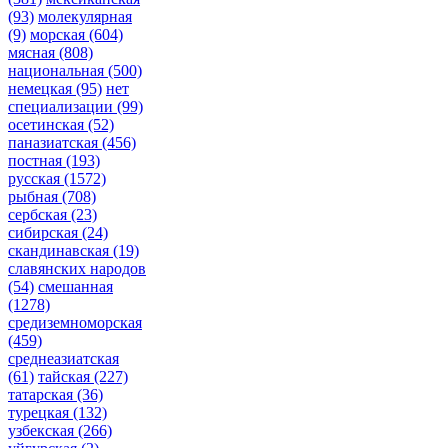
(93)
молекулярная
(9)
морская
(604)
мясная
(808)
национальная
(500)
немецкая
(95)
нет
специализации
(99)
осетинская
(52)
паназиатская
(456)
постная
(193)
русская
(1572)
рыбная
(708)
сербская
(23)
сибирская
(24)
скандинавская
(19)
славянских народов
(54)
смешанная
(1278)
средиземноморская
(459)
среднеазиатская
(61)
тайская
(227)
татарская
(36)
турецкая
(132)
узбекская
(266)