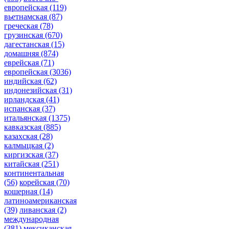
европейская
(119)
вьетнамская
(87)
греческая
(78)
грузинская
(670)
дагестанская
(15)
домашняя
(874)
еврейская
(71)
европейская
(3036)
индийская
(62)
индонезийская
(31)
ирландская
(41)
испанская
(37)
итальянская
(1375)
кавказская
(885)
казахская
(28)
калмыцкая
(2)
киргизская
(37)
китайская
(251)
континентальная
(56)
корейская
(70)
кошерная
(14)
латиноамериканская
(39)
ливанская
(2)
международная
(381)
мексиканская