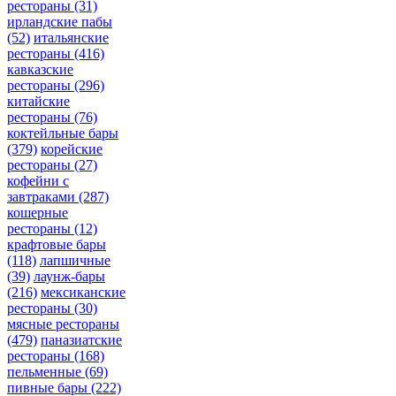
рестораны
(31)
ирландские пабы
(52)
итальянские
рестораны
(416)
кавказские
рестораны
(296)
китайские
рестораны
(76)
коктейльные бары
(379)
корейские
рестораны
(27)
кофейни с
завтраками
(287)
кошерные
рестораны
(12)
крафтовые бары
(118)
лапшичные
(39)
лаунж-бары
(216)
мексиканские
рестораны
(30)
мясные рестораны
(479)
паназиатские
рестораны
(168)
пельменные
(69)
пивные бары
(222)