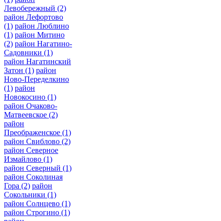
Левобережный
(2)
район Лефортово
(1)
район Люблино
(1)
район Митино
(2)
район Нагатино-
Садовники
(1)
район Нагатинский
Затон
(1)
район
Ново-Переделкино
(1)
район
Новокосино
(1)
район Очаково-
Матвеевское
(2)
район
Преображенское
(1)
район Свиблово
(2)
район Северное
Измайлово
(1)
район Северный
(1)
район Соколиная
Гора
(2)
район
Сокольники
(1)
район Солнцево
(1)
район Строгино
(1)