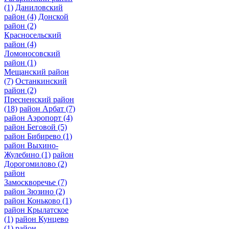
(1)
Даниловский
район
(4)
Донской
район
(2)
Красносельский
район
(4)
Ломоносовский
район
(1)
Мещанский район
(7)
Останкинский
район
(2)
Пресненский район
(18)
район Арбат
(7)
район Аэропорт
(4)
район Беговой
(5)
район Бибирево
(1)
район Выхино-
Жулебино
(1)
район
Дорогомилово
(2)
район
Замоскворечье
(7)
район Зюзино
(2)
район Коньково
(1)
район Крылатское
(1)
район Кунцево
(1)
район