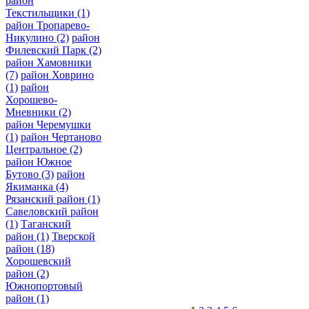
район
Текстильщики
(1)
район Тропарево-
Никулино
(2)
район
Филевский Парк
(2)
район Хамовники
(7)
район Ховрино
(1)
район
Хорошево-
Мневники
(2)
район Черемушки
(1)
район Чертаново
Центральное
(2)
район Южное
Бутово
(3)
район
Якиманка
(4)
Рязанский район
(1)
Савеловский район
(1)
Таганский
район
(1)
Тверской
район
(18)
Хорошевский
район
(2)
Южнопортовый
район
(1)