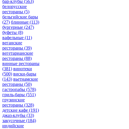
бар-клубы
(563)
белорусские
рестораны
(5)
бельгийские бары
(27)
блинные
(113)
бургерные
(247)
буфеты
(8)
вафельные
(11)
веганские
рестораны
(39)
вегетарианские
рестораны
(88)
винные рестораны
(381)
винотеки
(500)
виски-бары
(143)
вьетнамские
рестораны
(50)
гастропабы
(578)
гриль-бары
(551)
грузинские
рестораны
(328)
детские кафе
(191)
джаз-клубы
(33)
закусочные
(184)
индийские