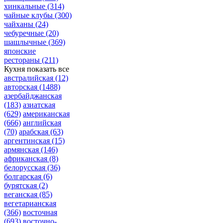
хинкальные
(314)
чайные клубы
(300)
чайханы
(24)
чебуречные
(20)
шашлычные
(369)
японские
рестораны
(211)
Кухня
показать все
австралийская
(12)
авторская
(1488)
азербайджанская
(183)
азиатская
(629)
американская
(666)
английская
(70)
арабская
(63)
аргентинская
(15)
армянская
(146)
африканская
(8)
белорусская
(36)
болгарская
(6)
бурятская
(2)
веганская
(85)
вегетарианская
(366)
восточная
(693)
восточно-