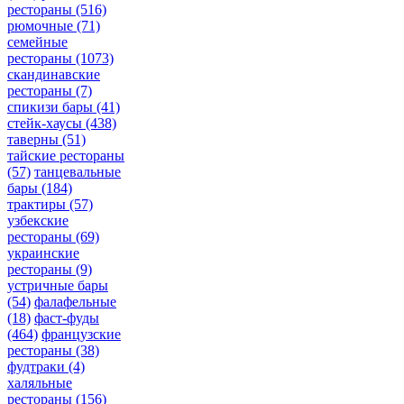
рестораны
(516)
рюмочные
(71)
семейные
рестораны
(1073)
скандинавские
рестораны
(7)
спикизи бары
(41)
стейк-хаусы
(438)
таверны
(51)
тайские рестораны
(57)
танцевальные
бары
(184)
трактиры
(57)
узбекские
рестораны
(69)
украинские
рестораны
(9)
устричные бары
(54)
фалафельные
(18)
фаст-фуды
(464)
французские
рестораны
(38)
фудтраки
(4)
халяльные
рестораны
(156)