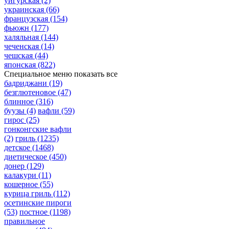
уйгурская
(2)
украинская
(66)
французская
(154)
фьюжн
(177)
халяльная
(144)
чеченская
(14)
чешская
(44)
японская
(822)
Специальное меню
показать все
бадриджани
(19)
безглютеновое
(47)
блинное
(316)
буузы
(4)
вафли
(59)
гирос
(25)
гонконгские вафли
(2)
гриль
(1235)
детское
(1468)
диетическое
(450)
донер
(129)
калакури
(11)
кошерное
(55)
курица гриль
(112)
осетинские пироги
(53)
постное
(1198)
правильное