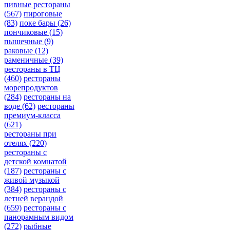
пивные рестораны
(567)
пироговые
(83)
поке бары
(26)
пончиковые
(15)
пышечные
(9)
раковые
(12)
раменичные
(39)
рестораны в ТЦ
(460)
рестораны
морепродуктов
(284)
рестораны на
воде
(62)
рестораны
премиум-класса
(621)
рестораны при
отелях
(220)
рестораны с
детской комнатой
(187)
рестораны с
живой музыкой
(384)
рестораны с
летней верандой
(659)
рестораны с
панорамным видом
(272)
рыбные