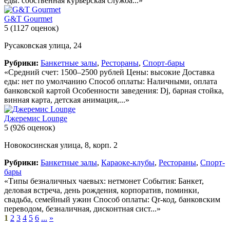
еды: собственная курьерская служба...»
G&T Gourmet
5
(1127 оценок)
Русаковская улица, 24
Рубрики:
Банкетные залы
,
Рестораны
,
Спорт-бары
«Средний счет: 1500–2500 рублей Цены: высокие Доставка
еды: нет по умолчанию Способ оплаты: Наличными, оплата
банковской картой Особенности заведения: Dj, барная стойка,
винная карта, детская анимация,...»
Джеремис Lounge
5
(926 оценок)
Новокосинская улица, 8, корп. 2
Рубрики:
Банкетные залы
,
Караоке-клубы
,
Рестораны
,
Спорт-
бары
«Типы безналичных чаевых: нетмонет События: Банкет,
деловая встреча, день рождения, корпоратив, поминки,
свадьба, семейный ужин Способ оплаты: Qr-код, банковским
переводом, безналичная, дисконтная сист...»
1
2
3
4
5
6
...
»