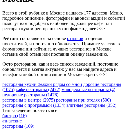
Всего в этой рубрике в Москве нашлось 177 адресов. Меню,
подробное описание, фотографии и анонсы акций и событий
помогут вам подобрать наиболее подходящее кафе или
ресторан кухни рестораны кухни фьюжн.
далее >>>
Рейтинг составляется на основе
отзывов
и оценок
посетителей, и постоянно обновляется. Примите участие в
формировании рейтинга лучших ресторанов в Москве,
оставив свой отзыв или поставив оценку заведению.
Фото ресторанов, как и весь список заведений, постоянно
обновляется и всегда актуален: у нас вы найдете адреса и
телефоны любой организации в Москве.
скрыть <<<
рестораны кухни фьюжн рядом со мной
дорогие рестораны
(1075)
кафе рестораны
(2472)
молодежные рестораны
(4)
недорогие рестораны
(1476)
рестораны в центре
(2975)
рестораны при отелях
(500)
рестораны с программой
(1334)
элитные рестораны
(352)
Тип заведения
показать все
бистро
(116)
азиатские
рестораны
(169)