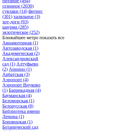
питание
(494)
сезонное
(2030)
сувлаки
(14)
фитнес
(301)
халяльное
(3)
хот-доги
(93)
шаурма
(285)
экзотическое
(252)
Ближайшее метро
показать все
Авиамоторная
(1)
Автозаводская
(1)
Академическая
(2)
Александровский
сад
(1)
Алтуфьево
(2)
Аннино
(1)
Арбатская
(3)
Аэропорт
(4)
Аэропорт Внуково
(1)
Баррикадная
(4)
Бауманская
(4)
Беломорская
(1)
Белорусская
(8)
Библиотека имени
Ленина
(1)
Боровицкая
(1)
Ботанический сад