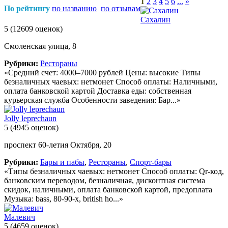
1
2
3
4
5
6
...
»
По рейтингу
по названию
по отзывам
Сахалин
5
(12609 оценок)
Смоленская улица, 8
Рубрики:
Рестораны
«Средний счет: 4000–7000 рублей Цены: высокие Типы
безналичных чаевых: нетмонет Способ оплаты: Наличными,
оплата банковской картой Доставка еды: собственная
курьерская служба Особенности заведения: Бар...»
Jolly leprechaun
5
(4945 оценок)
проспект 60-летия Октября, 20
Рубрики:
Бары и пабы
,
Рестораны
,
Спорт-бары
«Типы безналичных чаевых: нетмонет Способ оплаты: Qr-код,
банковским переводом, безналичная, дисконтная система
скидок, наличными, оплата банковской картой, предоплата
Музыка: bass, 80-90-х, british ho...»
Малевич
5
(4659 оценок)