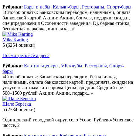
Рубрики:
Бары и пабы
,
Кальян-бары
,
Рестораны
,
Спорт-бары
«Способ оплаты: Банковским переводом, наличными, оплата
банковской картой Акции: Акции, бонусы, подарки, скидки,
спецпредложения Особенности заведения: Dj, барная стойка,
бесплатная парковка, винная ка...»
Miks Karting
5
(6254 оценки)
Посмотреть все адреса
Рубрики:
Картинг-центры
,
VR клубы
,
Рестораны
,
Спорт-
бары
«Способ оплаты: Банковским переводом, безналичная,
наличными, оплата банковской картой, предоплата, скидки на
услуги льготным категориям Цены: средние Средний счет:
500–1500 рублей Акции: Акции, подарк...»
Шале Березка
5
(2734 оценки)
Одинцовский городской округ, село Усово, Рублево-Успенское
шоссе, 2
Рубрики:
Банкетные залы
,
Кейтеринг
,
Рестораны