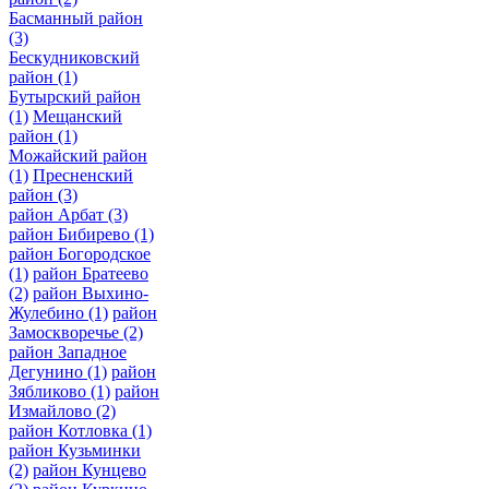
Басманный район
(3)
Бескудниковский
район
(1)
Бутырский район
(1)
Мещанский
район
(1)
Можайский район
(1)
Пресненский
район
(3)
район Арбат
(3)
район Бибирево
(1)
район Богородское
(1)
район Братеево
(2)
район Выхино-
Жулебино
(1)
район
Замоскворечье
(2)
район Западное
Дегунино
(1)
район
Зябликово
(1)
район
Измайлово
(2)
район Котловка
(1)
район Кузьминки
(2)
район Кунцево