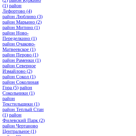
(2)
район Куркино
(1)
район
Лефортово
(4)
район Люблино
(3)
район Марьино
(2)
район Митино
(1)
район Ново-
Переделкино
(1)
район Очаково-
Матвеевское
(1)
район Перово
(1)
район Раменки
(1)
район Северное
Измайлово
(2)
район Сокол
(1)
район Соколиная
Гора
(5)
район
Сокольники
(1)
район
Текстильщики
(1)
район Теплый Стан
(1)
район
Филевский Парк
(2)
район Чертаново
Центральное
(1)