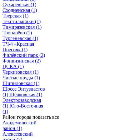
Сухаревская
(1)
Сходненская
(1)
Тверская
(1)
Текстильщики
(1)
Тимирязевская
(1)
Тропарёво
(1)
Тургеневская
(1)
ТЧ-4 «Красная
Пресня»
(1)
Филёвский парк
(2)
Фонвизинская
(2)
ЦСКА
(1)
Черкизовская
(1)
Чистые пруды
(1)
Шипиловская
(1)
Шоссе Энтузиастов
(1)
Щёлковская
(1)
Электрозаводская
(1)
Юго-Восточная
(1)
Район города
показать все
Академический
район
(1)
Алексеевский
район
(2)