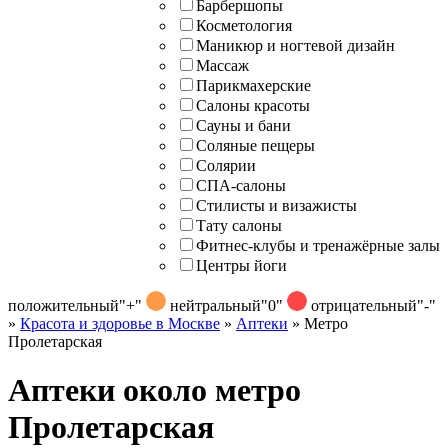
Барбершопы
Косметология
Маникюр и ногтевой дизайн
Массаж
Парикмахерские
Салоны красоты
Сауны и бани
Соляные пещеры
Солярии
СПА-салоны
Стилисты и визажисты
Тату салоны
Фитнес-клубы и тренажёрные залы
Центры йоги
положительный
"+"
нейтральный
"0"
отрицательный
"-"
»
Красота и здоровье в Москве
»
Аптеки
»
Метро
Пролетарская
Аптеки около метро
Пролетарская