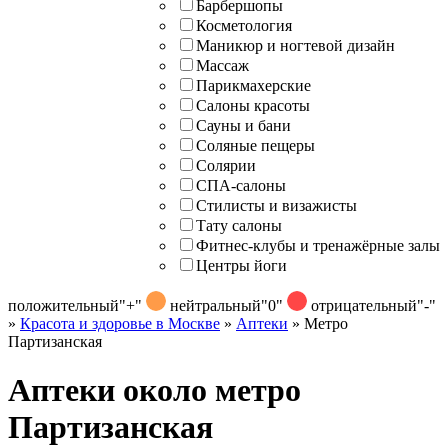
Барбершопы
Косметология
Маникюр и ногтевой дизайн
Массаж
Парикмахерские
Салоны красоты
Сауны и бани
Соляные пещеры
Солярии
СПА-салоны
Стилисты и визажисты
Тату салоны
Фитнес-клубы и тренажёрные залы
Центры йоги
положительный
"+"
нейтральный
"0"
отрицательный
"-"
»
Красота и здоровье в Москве
»
Аптеки
»
Метро
Партизанская
Аптеки около метро
Партизанская