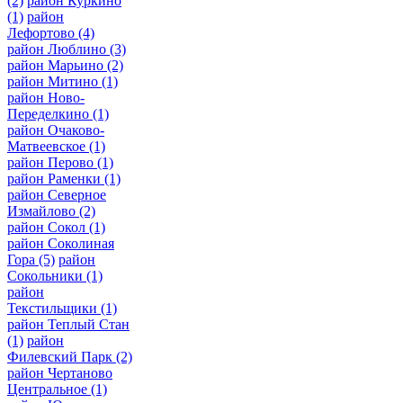
(2)
район Куркино
(1)
район
Лефортово
(4)
район Люблино
(3)
район Марьино
(2)
район Митино
(1)
район Ново-
Переделкино
(1)
район Очаково-
Матвеевское
(1)
район Перово
(1)
район Раменки
(1)
район Северное
Измайлово
(2)
район Сокол
(1)
район Соколиная
Гора
(5)
район
Сокольники
(1)
район
Текстильщики
(1)
район Теплый Стан
(1)
район
Филевский Парк
(2)
район Чертаново
Центральное
(1)