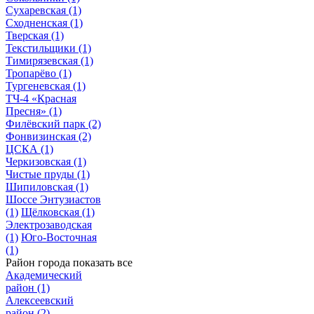
Сухаревская
(1)
Сходненская
(1)
Тверская
(1)
Текстильщики
(1)
Тимирязевская
(1)
Тропарёво
(1)
Тургеневская
(1)
ТЧ-4 «Красная
Пресня»
(1)
Филёвский парк
(2)
Фонвизинская
(2)
ЦСКА
(1)
Черкизовская
(1)
Чистые пруды
(1)
Шипиловская
(1)
Шоссе Энтузиастов
(1)
Щёлковская
(1)
Электрозаводская
(1)
Юго-Восточная
(1)
Район города
показать все
Академический
район
(1)
Алексеевский
район
(2)