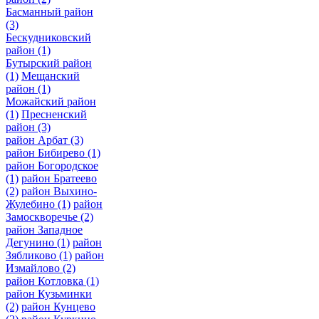
Басманный район
(3)
Бескудниковский
район
(1)
Бутырский район
(1)
Мещанский
район
(1)
Можайский район
(1)
Пресненский
район
(3)
район Арбат
(3)
район Бибирево
(1)
район Богородское
(1)
район Братеево
(2)
район Выхино-
Жулебино
(1)
район
Замоскворечье
(2)
район Западное
Дегунино
(1)
район
Зябликово
(1)
район
Измайлово
(2)
район Котловка
(1)
район Кузьминки
(2)
район Кунцево