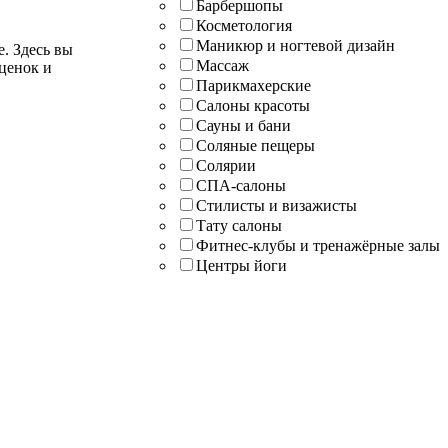
Барбершопы
Косметология
Маникюр и ногтевой дизайн
е. Здесь вы
Массаж
ценок и
Парикмахерские
Салоны красоты
Сауны и бани
Соляные пещеры
Солярии
СПА-салоны
Стилисты и визажисты
Тату салоны
Фитнес-клубы и тренажёрные залы
Центры йоги