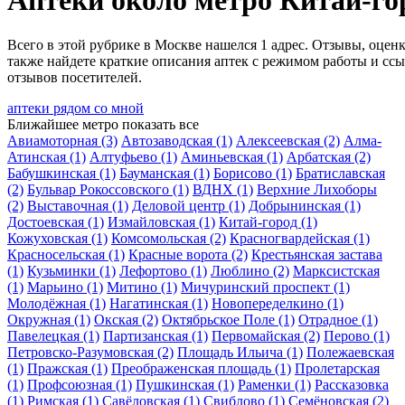
Аптеки около метро Китай-го
Всего в этой рубрике в Москве нашелся 1 адрес. Отзывы, оценк
также найдете краткие описания аптек с режимом работы и сс
отзывов посетителей.
аптеки рядом со мной
Ближайшее метро
показать все
Авиамоторная
(3)
Автозаводская
(1)
Алексеевская
(2)
Алма-
Атинская
(1)
Алтуфьево
(1)
Аминьевская
(1)
Арбатская
(2)
Бабушкинская
(1)
Бауманская
(1)
Борисово
(1)
Братиславская
(2)
Бульвар Рокоссовского
(1)
ВДНХ
(1)
Верхние Лихоборы
(2)
Выставочная
(1)
Деловой центр
(1)
Добрынинская
(1)
Достоевская
(1)
Измайловская
(1)
Китай-город
(1)
Кожуховская
(1)
Комсомольская
(2)
Красногвардейская
(1)
Красносельская
(1)
Красные ворота
(2)
Крестьянская застава
(1)
Кузьминки
(1)
Лефортово
(1)
Люблино
(2)
Марксистская
(1)
Марьино
(1)
Митино
(1)
Мичуринский проспект
(1)
Молодёжная
(1)
Нагатинская
(1)
Новопеределкино
(1)
Окружная
(1)
Окская
(2)
Октябрьское Поле
(1)
Отрадное
(1)
Павелецкая
(1)
Партизанская
(1)
Первомайская
(2)
Перово
(1)
Петровско-Разумовская
(2)
Площадь Ильича
(1)
Полежаевская
(1)
Пражская
(1)
Преображенская площадь
(1)
Пролетарская
(1)
Профсоюзная
(1)
Пушкинская
(1)
Раменки
(1)
Рассказовка
(1)
Римская
(1)
Савёловская
(1)
Свиблово
(1)
Семёновская
(2)