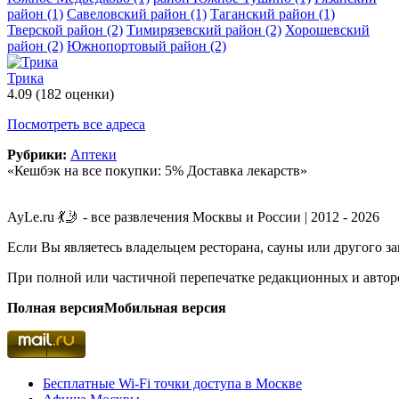
район
(1)
Савеловский район
(1)
Таганский район
(1)
Тверской район
(2)
Тимирязевский район
(2)
Хорошевский
район
(2)
Южнопортовый район
(2)
Трика
4.09
(182 оценки)
Посмотреть все адреса
Рубрики:
Аптеки
«Кешбэк на все покупки: 5% Доставка лекарств»
AyLe.ru 💃🤳 - все развлечения Москвы и России | 2012 - 2026
Если Вы являетесь владельцем ресторана, сауны или другого з
При полной или частичной перепечатке редакционных и авторс
Полная версия
Мобильная версия
Бесплатные Wi-Fi точки доступа в Москве