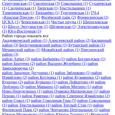
Серпуховская
(1)
Смоленская
(3)
Сокольники
(1)
Сухаревская
(1)
Сходненская
(1)
Тверская
(1)
Текстильщики
(1)
Тимирязевская
(1)
Тропарёво
(1)
Тургеневская
(1)
ТЧ-4
«Красная Пресня»
(1)
Филёвский парк
(2)
Фонвизинская
(2)
ЦСКА
(1)
Черкизовская
(1)
Чистые пруды
(1)
Шипиловская
(1)
Шоссе Энтузиастов
(1)
Щёлковская
(1)
Электрозаводская
(1)
Юго-Восточная
(1)
Район города
показать все
Академический район
(1)
Алексеевский район
(2)
Басманный
район
(3)
Бескудниковский район
(1)
Бутырский район
(1)
Мещанский район
(1)
Можайский район
(1)
Пресненский
район
(3)
район Арбат
(3)
район Бибирево
(1)
район Богородское
(1)
район Братеево
(2)
район Выхино-Жулебино
(1)
район
Замоскворечье
(2)
район Западное Дегунино
(1)
район Зябликово
(1)
район
Измайлово
(2)
район Котловка
(1)
район Кузьминки
(2)
район
Кунцево
(2)
район Куркино
(1)
район Лефортово
(4)
район
Люблино
(3)
район Марьино
(2)
район Митино
(1)
район
Ново-Переделкино
(1)
район Очаково-Матвеевское
(1)
район
Перово
(1)
район Раменки
(1)
район Северное Измайлово
(2)
район Сокол
(1)
район Соколиная Гора
(5)
район Сокольники
(1)
район Текстильщики
(1)
район Теплый Стан
(1)
район
Филевский Парк
(2)
район Чертаново Центральное
(1)
район
Южное Медведково
(1)
район Южное Тушино
(1)
Рязанский