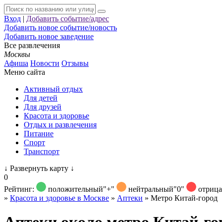
Вход
|
Добавить событие/адрес
Добавить новое событие/новость
Добавить новое заведение
Все развлечения
Москвы
Афиша
Новости
Отзывы
Меню сайта
Активный отдых
Для детей
Для друзей
Красота и здоровье
Отдых и развлечения
Питание
Спорт
Транспорт
↓
Развернуть карту
↓
0
Рейтинг:
положительный
"+"
нейтральный
"0"
отриц
»
Красота и здоровье в Москве
»
Аптеки
»
Метро Китай-город