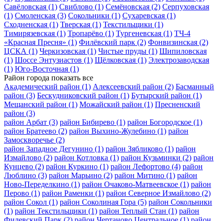
Савёловская
(1)
Свиблово
(1)
Семёновская
(2)
Серпуховская
(1)
Смоленская
(3)
Сокольники
(1)
Сухаревская
(1)
Сходненская
(1)
Тверская
(1)
Текстильщики
(1)
Тимирязевская
(1)
Тропарёво
(1)
Тургеневская
(1)
ТЧ-4
«Красная Пресня»
(1)
Филёвский парк
(2)
Фонвизинская
(2)
ЦСКА
(1)
Черкизовская
(1)
Чистые пруды
(1)
Шипиловская
(1)
Шоссе Энтузиастов
(1)
Щёлковская
(1)
Электрозаводская
(1)
Юго-Восточная
(1)
Район города
показать все
Академический район
(1)
Алексеевский район
(2)
Басманный
район
(3)
Бескудниковский район
(1)
Бутырский район
(1)
Мещанский район
(1)
Можайский район
(1)
Пресненский
район
(3)
район Арбат
(3)
район Бибирево
(1)
район Богородское
(1)
район Братеево
(2)
район Выхино-Жулебино
(1)
район
Замоскворечье
(2)
район Западное Дегунино
(1)
район Зябликово
(1)
район
Измайлово
(2)
район Котловка
(1)
район Кузьминки
(2)
район
Кунцево
(2)
район Куркино
(1)
район Лефортово
(4)
район
Люблино
(3)
район Марьино
(2)
район Митино
(1)
район
Ново-Переделкино
(1)
район Очаково-Матвеевское
(1)
район
Перово
(1)
район Раменки
(1)
район Северное Измайлово
(2)
район Сокол
(1)
район Соколиная Гора
(5)
район Сокольники
(1)
район Текстильщики
(1)
район Теплый Стан
(1)
район
Филевский Парк
(2)
район Чертаново Центральное
(1)
район