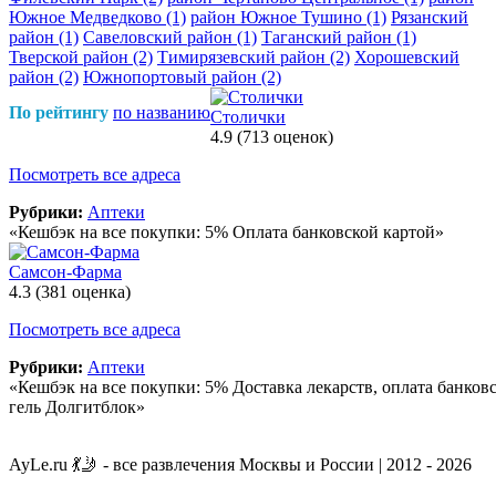
Южное Медведково
(1)
район Южное Тушино
(1)
Рязанский
район
(1)
Савеловский район
(1)
Таганский район
(1)
Тверской район
(2)
Тимирязевский район
(2)
Хорошевский
район
(2)
Южнопортовый район
(2)
По рейтингу
по названию
Столички
4.9
(713 оценок)
Посмотреть все адреса
Рубрики:
Аптеки
«Кешбэк на все покупки: 5% Оплата банковской картой»
Самсон-Фарма
4.3
(381 оценка)
Посмотреть все адреса
Рубрики:
Аптеки
«Кешбэк на все покупки: 5% Доставка лекарств, оплата банко
гель Долгитблок»
AyLe.ru 💃🤳 - все развлечения Москвы и России | 2012 - 2026