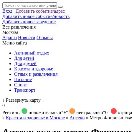
Вход
|
Добавить событие/адрес
Добавить новое событие/новость
Добавить новое заведение
Все развлечения
Москвы
Афиша
Новости
Отзывы
Меню сайта
Активный отдых
Для детей
Для друзей
Красота и здоровье
Отдых и развлечения
Питание
Спорт
Транспорт
↓
Развернуть карту
↓
0
Рейтинг:
положительный
"+"
нейтральный
"0"
отриц
»
Красота и здоровье в Москве
»
Аптеки
»
Метро Фонвизинска