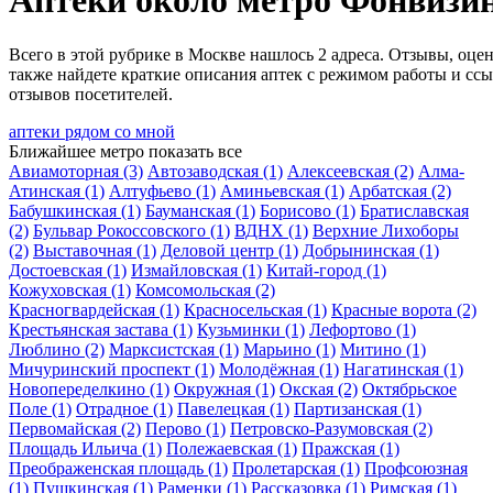
Аптеки около метро Фонвизи
Всего в этой рубрике в Москве нашлось 2 адреса. Отзывы, оцен
также найдете краткие описания аптек с режимом работы и сс
отзывов посетителей.
аптеки рядом со мной
Ближайшее метро
показать все
Авиамоторная
(3)
Автозаводская
(1)
Алексеевская
(2)
Алма-
Атинская
(1)
Алтуфьево
(1)
Аминьевская
(1)
Арбатская
(2)
Бабушкинская
(1)
Бауманская
(1)
Борисово
(1)
Братиславская
(2)
Бульвар Рокоссовского
(1)
ВДНХ
(1)
Верхние Лихоборы
(2)
Выставочная
(1)
Деловой центр
(1)
Добрынинская
(1)
Достоевская
(1)
Измайловская
(1)
Китай-город
(1)
Кожуховская
(1)
Комсомольская
(2)
Красногвардейская
(1)
Красносельская
(1)
Красные ворота
(2)
Крестьянская застава
(1)
Кузьминки
(1)
Лефортово
(1)
Люблино
(2)
Марксистская
(1)
Марьино
(1)
Митино
(1)
Мичуринский проспект
(1)
Молодёжная
(1)
Нагатинская
(1)
Новопеределкино
(1)
Окружная
(1)
Окская
(2)
Октябрьское
Поле
(1)
Отрадное
(1)
Павелецкая
(1)
Партизанская
(1)
Первомайская
(2)
Перово
(1)
Петровско-Разумовская
(2)
Площадь Ильича
(1)
Полежаевская
(1)
Пражская
(1)
Преображенская площадь
(1)
Пролетарская
(1)
Профсоюзная
(1)
Пушкинская
(1)
Раменки
(1)
Рассказовка
(1)
Римская
(1)