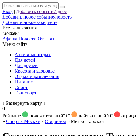
Вход
|
Добавить событие/адрес
Добавить новое событие/новость
Добавить новое заведение
Все развлечения
Москвы
Афиша
Новости
Отзывы
Меню сайта
Активный отдых
Для детей
Для друзей
Красота и здоровье
Отдых и развлечения
Питание
Спорт
Транспорт
↓
Развернуть карту
↓
0
Рейтинг:
положительный
"+"
нейтральный
"0"
отриц
»
Спорт в Москве
»
Стадионы
»
Метро Тульская