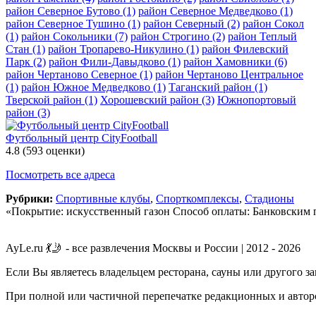
район Северное Бутово
(1)
район Северное Медведково
(1)
район Северное Тушино
(1)
район Северный
(2)
район Сокол
(1)
район Сокольники
(7)
район Строгино
(2)
район Теплый
Стан
(1)
район Тропарево-Никулино
(1)
район Филевский
Парк
(2)
район Фили-Давыдково
(1)
район Хамовники
(6)
район Чертаново Северное
(1)
район Чертаново Центральное
(1)
район Южное Медведково
(1)
Таганский район
(1)
Тверской район
(1)
Хорошевский район
(3)
Южнопортовый
район
(3)
Футбольный центр CityFootball
4.8
(593 оценки)
Посмотреть все адреса
Рубрики:
Спортивные клубы
,
Спорткомплексы
,
Стадионы
«Покрытие: искусственный газон Способ оплаты: Банковским п
AyLe.ru 💃🤳 - все развлечения Москвы и России | 2012 - 2026
Если Вы являетесь владельцем ресторана, сауны или другого з
При полной или частичной перепечатке редакционных и авторс