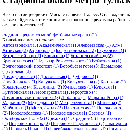
Стадионы около метро Тульс
Всего в этой рубрике в Москве нашелся 1 адрес. Отзывы, оценк
также найдете краткие описания стадионов с режимом работы 
отзывов посетителей.
стадионы рядом со мной
футбольные арены
(1)
Ближайшее метро
показать все
Автозаводская
(3)
Академическая
(1)
Алексеевская
(1)
Алма-
Атинская
(2)
Аэропорт
(1)
Багратионовская
(2)
Бауманская
(1)
Битцевский парк
(1)
Борисово
(1)
Ботанический сад
(2)
Братиславская
(1)
Бульвар Рокоссовского
(1)
Войковская
(1)
Волгоградский проспект
(1)
Воробьёвы горы
(5)
Давыдково
(1)
Динамо
(3)
Домодедовская
(1)
Достоевская
(1)
Дубровка
(1)
Измайловская
(1)
Калужская
(1)
Кожуховская
(2)
Коньково
(1)
Крылатское
(4)
Кузьминки
(3)
Кунцевская
(1)
Курская
(1)
Кутузовская
(1)
Лесопарковая
(1)
Лефортово
(4)
Ломоносовский проспект
(3)
Люблино
(1)
Марьина Роща
(1)
Марьино
(2)
Медведково
(1)
Менделеевская
(1)
Минская
(2)
Мнёвники
(1)
Молодёжная
(2)
Нагатинская
(1)
Новокосино
(2)
Новослободская
(1)
Новоясеневская
(1)
Озёрная
(1)
Октябрьское Поле
(2)
Орехово
(1)
Отрадное
(3)
Партизанская
(1)
Петровский парк
(2)
Петровско-Разумовская
(2)
Планерная
(1)
Площадь Ильича
(1)
Преображенская площадь
(3)
Римская