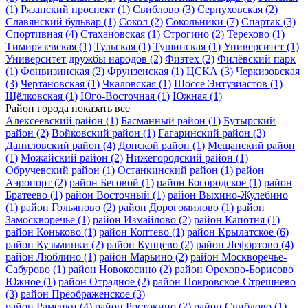
(1)
Рязанский проспект
(1)
Свиблово
(3)
Серпуховская
(2)
Славянский бульвар
(1)
Сокол
(2)
Сокольники
(7)
Спартак
(3)
Спортивная
(4)
Стахановская
(1)
Строгино
(2)
Терехово
(1)
Тимирязевская
(1)
Тульская
(1)
Тушинская
(1)
Университет
(1)
Университет дружбы народов
(2)
Физтех
(2)
Филёвский парк
(1)
Фонвизинская
(2)
Фрунзенская
(1)
ЦСКА
(3)
Черкизовская
(3)
Чертановская
(1)
Чкаловская
(1)
Шоссе Энтузиастов
(1)
Щёлковская
(1)
Юго-Восточная
(1)
Южная
(1)
Район города
показать все
Алексеевский район
(1)
Басманный район
(1)
Бутырский
район
(2)
Войковский район
(1)
Гагаринский район
(3)
Даниловский район
(4)
Донской район
(1)
Мещанский район
(1)
Можайский район
(2)
Нижегородский район
(1)
Обручевский район
(1)
Останкинский район
(1)
район
Аэропорт
(2)
район Беговой
(1)
район Богородское
(1)
район
Братеево
(1)
район Восточный
(1)
район Выхино-Жулебино
(1)
район Гольяново
(2)
район Дорогомилово
(1)
район
Замоскворечье
(1)
район Измайлово
(2)
район Капотня
(1)
район Коньково
(1)
район Коптево
(1)
район Крылатское
(6)
район Кузьминки
(2)
район Кунцево
(2)
район Лефортово
(4)
район Люблино
(1)
район Марьино
(2)
район Москворечье-
Сабурово
(1)
район Новокосино
(2)
район Орехово-Борисово
Южное
(1)
район Отрадное
(2)
район Покровское-Стрешнево
(3)
район Преображенское
(3)
район Раменки
(4)
район Ростокино
(2)
район Свиблово
(1)