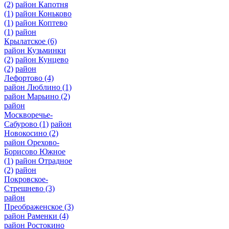
(2)
район Капотня
(1)
район Коньково
(1)
район Коптево
(1)
район
Крылатское
(6)
район Кузьминки
(2)
район Кунцево
(2)
район
Лефортово
(4)
район Люблино
(1)
район Марьино
(2)
район
Москворечье-
Сабурово
(1)
район
Новокосино
(2)
район Орехово-
Борисово Южное
(1)
район Отрадное
(2)
район
Покровское-
Стрешнево
(3)
район
Преображенское
(3)
район Раменки
(4)
район Ростокино