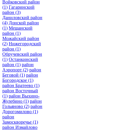
Войковский район
(1)
Гагаринский
район
(3)
Даниловский район
(4)
Донской район
(1)
Мещанский
район
(1)
Можайский район
(2)
Нижегородский
район
(1)
Обручевский район
(1)
Останкинский
район
(1)
район
Аэропорт
(2)
район
Беговой
(1)
район
Богородское
(1)
район Братеево
(1)
район Восточный
(1)
район Выхино-
Жулебино
(1)
район
Гольяново
(2)
район
Дорогомилово
(1)
район
Замоскворечье
(1)
район Измайлово