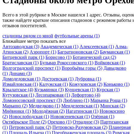
Стадионы около метро Орехо
Всего в этой рубрике в Москве нашелся 1 адрес. Отзывы, оценк
также найдете краткие описания стадионов с режимом работы 
отзывов посетителей.
стадионы рядом со мной
футбольные арены
(1)
Ближайшее метро
показать все
Автозаводская
(3)
Академическая
(1)
Алексеевская
(1)
Алма-
Атинская
(2)
Аэропорт
(1)
Багратионовская
(2)
Бауманская
(1)
Битцевский парк
(1)
Борисово
(1)
Ботанический сад
(2)
Братиславская
(1)
Бульвар Рокоссовского
(1)
Войковская
(1)
Волгоградский проспект
(1)
Воробьёвы горы
(5)
Давыдково
(1)
Динамо
(3)
Домодедовская
(1)
Достоевская
(1)
Дубровка
(1)
Измайловская
(1)
Калужская
(1)
Кожуховская
(2)
Коньково
(1)
Крылатское
(4)
Кузьминки
(3)
Кунцевская
(1)
Курская
(1)
Кутузовская
(1)
Лесопарковая
(1)
Лефортово
(4)
Ломоносовский проспект
(3)
Люблино
(1)
Марьина Роща
(1)
Марьино
(2)
Медведково
(1)
Менделеевская
(1)
Минская
(2)
Мнёвники
(1)
Молодёжная
(2)
Нагатинская
(1)
Новокосино
(2)
Новослободская
(1)
Новоясеневская
(1)
Озёрная
(1)
Октябрьское Поле
(2)
Орехово
(1)
Отрадное
(3)
Партизанская
(1)
Петровский парк
(2)
Петровско-Разумовская
(2)
Планерная
(1)
Площадь Ильича
(1)
Преображенская площадь
(3)
Римская