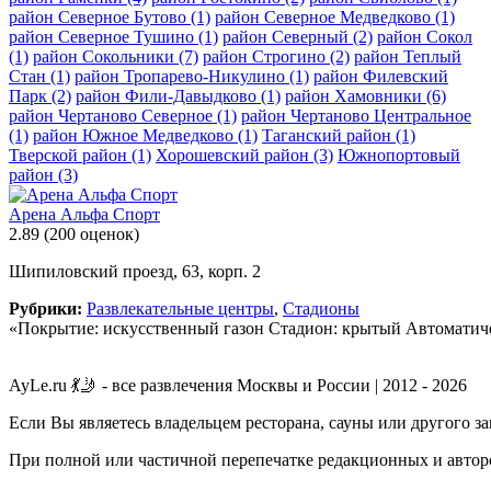
район Северное Бутово
(1)
район Северное Медведково
(1)
район Северное Тушино
(1)
район Северный
(2)
район Сокол
(1)
район Сокольники
(7)
район Строгино
(2)
район Теплый
Стан
(1)
район Тропарево-Никулино
(1)
район Филевский
Парк
(2)
район Фили-Давыдково
(1)
район Хамовники
(6)
район Чертаново Северное
(1)
район Чертаново Центральное
(1)
район Южное Медведково
(1)
Таганский район
(1)
Тверской район
(1)
Хорошевский район
(3)
Южнопортовый
район
(3)
Арена Альфа Спорт
2.89
(200 оценок)
Шипиловский проезд, 63, корп. 2
Рубрики:
Развлекательные центры
,
Стадионы
«Покрытие: искусственный газон Стадион: крытый Автоматиче
AyLe.ru 💃🤳 - все развлечения Москвы и России | 2012 - 2026
Если Вы являетесь владельцем ресторана, сауны или другого з
При полной или частичной перепечатке редакционных и авторс