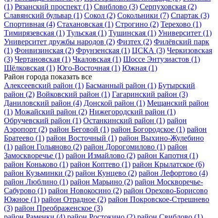
(1)
Рязанский проспект
(1)
Свиблово
(3)
Серпуховская
(2)
Славянский бульвар
(1)
Сокол
(2)
Сокольники
(7)
Спартак
(3)
Спортивная
(4)
Стахановская
(1)
Строгино
(2)
Терехово
(1)
Тимирязевская
(1)
Тульская
(1)
Тушинская
(1)
Университет
(1)
Университет дружбы народов
(2)
Физтех
(2)
Филёвский парк
(1)
Фонвизинская
(2)
Фрунзенская
(1)
ЦСКА
(3)
Черкизовская
(3)
Чертановская
(1)
Чкаловская
(1)
Шоссе Энтузиастов
(1)
Щёлковская
(1)
Юго-Восточная
(1)
Южная
(1)
Район города
показать все
Алексеевский район
(1)
Басманный район
(1)
Бутырский
район
(2)
Войковский район
(1)
Гагаринский район
(3)
Даниловский район
(4)
Донской район
(1)
Мещанский район
(1)
Можайский район
(2)
Нижегородский район
(1)
Обручевский район
(1)
Останкинский район
(1)
район
Аэропорт
(2)
район Беговой
(1)
район Богородское
(1)
район
Братеево
(1)
район Восточный
(1)
район Выхино-Жулебино
(1)
район Гольяново
(2)
район Дорогомилово
(1)
район
Замоскворечье
(1)
район Измайлово
(2)
район Капотня
(1)
район Коньково
(1)
район Коптево
(1)
район Крылатское
(6)
район Кузьминки
(2)
район Кунцево
(2)
район Лефортово
(4)
район Люблино
(1)
район Марьино
(2)
район Москворечье-
Сабурово
(1)
район Новокосино
(2)
район Орехово-Борисово
Южное
(1)
район Отрадное
(2)
район Покровское-Стрешнево
(3)
район Преображенское
(3)
район Раменки
(4)
район Ростокино
(2)
район Свиблово
(1)