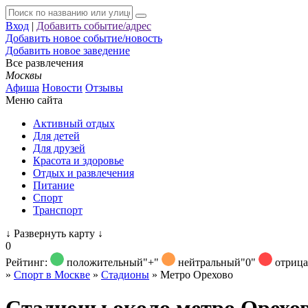
Вход
|
Добавить событие/адрес
Добавить новое событие/новость
Добавить новое заведение
Все развлечения
Москвы
Афиша
Новости
Отзывы
Меню сайта
Активный отдых
Для детей
Для друзей
Красота и здоровье
Отдых и развлечения
Питание
Спорт
Транспорт
↓
Развернуть карту
↓
0
Рейтинг:
положительный
"+"
нейтральный
"0"
отриц
»
Спорт в Москве
»
Стадионы
»
Метро Орехово