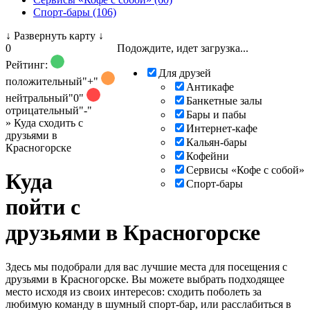
Спорт-бары (106)
↓
Развернуть карту
↓
0
Подождите, идет загрузка...
Рейтинг:
Для друзей
положительный
"+"
Антикафе
нейтральный
"0"
Банкетные залы
отрицательный
"-"
Бары и пабы
»
Куда сходить с
Интернет-кафе
друзьями в
Кальян-бары
Красногорске
Кофейни
Сервисы «Кофе с собой»
Куда
Спорт-бары
пойти с
друзьями в Красногорске
Здесь мы подобрали для вас лучшие места для посещения с
друзьями в Красногорске. Вы можете выбрать подходящее
место исходя из своих интересов: сходить поболеть за
любимую команду в шумный спорт-бар, или расслабиться в