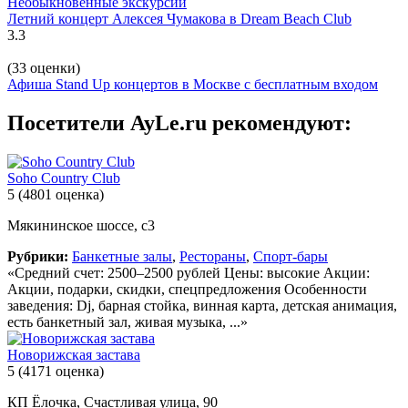
Необыкновенные экскурсии
Летний концерт Алексея Чумакова в Dream Beach Club
3.3
(33 оценки)
Афиша Stand Up концертов в Москве с бесплатным входом
Посетители AyLe.ru рекомендуют:
Soho Country Club
5
(4801 оценка)
Мякининское шоссе, с3
Рубрики:
Банкетные залы
,
Рестораны
,
Спорт-бары
«Средний счет: 2500–2500 рублей Цены: высокие Акции:
Акции, подарки, скидки, спецпредложения Особенности
заведения: Dj, барная стойка, винная карта, детская анимация,
есть банкетный зал, живая музыка, ...»
Новорижская застава
5
(4171 оценка)
КП Ёлочка, Счастливая улица, 90