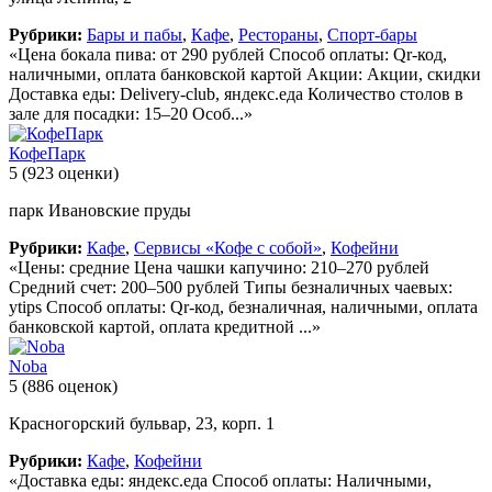
Рубрики:
Бары и пабы
,
Кафе
,
Рестораны
,
Спорт-бары
«Цена бокала пива: от 290 рублей Способ оплаты: Qr-код,
наличными, оплата банковской картой Акции: Акции, скидки
Доставка еды: Delivery-club, яндекс.еда Количество столов в
зале для посадки: 15–20 Особ...»
КофеПарк
5
(923 оценки)
парк Ивановские пруды
Рубрики:
Кафе
,
Сервисы «Кофе с собой»
,
Кофейни
«Цены: средние Цена чашки капучино: 210–270 рублей
Средний счет: 200–500 рублей Типы безналичных чаевых:
ytips Способ оплаты: Qr-код, безналичная, наличными, оплата
банковской картой, оплата кредитной ...»
Noba
5
(886 оценок)
Красногорский бульвар, 23, корп. 1
Рубрики:
Кафе
,
Кофейни
«Доставка еды: яндекс.еда Способ оплаты: Наличными,