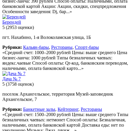
бизнес-ланча: 390 рублей Способ оплаты: Наличными, оплата
банковской картой Акции: Акции, скидки, спецпредложения
Особенности заведения: Dj, бар...»
Берендей
5
(2953 оценки)
пгт. Нахабино, 1-я Волоколамская улица, 1Б
Рубрики:
Кальян-бары
,
Рестораны
,
Спорт-бары
«Средний счет: 1000–2000 рублей Цены: выше среднего Цена
бизнес-ланча: 1000 рублей Типы безналичных чаевых:
яндекс.чаевые Способ оплаты: Qr-код, банковским переводом,
наличными, оплата банковской карто...»
Дача № 7
5
(3758 оценок)
поселок Архангельское, территория Музей-заповедник
Архангельское, 7
Рубрики:
Банкетные залы
,
Кейтеринг
,
Рестораны
«Средний счет: 1500–2000 рублей Цены: выше среднего Типы
безналичных чаевых: нетмонет Способ оплаты: Безналичная,
наличными, оплата банковской картой Доставка еды: нет по
умолчанию Музыка: Джаз, лаунж,...»