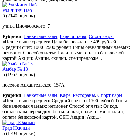
Рэд Финч Паб
5
(2140 оценок)
улица Циолковского, 7
Рубрики:
Банкетные залы
,
Бары и пабы
,
Спорт-бары
«Цены: выше среднего Цена бизнес-ланча: 499 рублей
Средний счет: 1000–2500 рублей Типы безналичных чаевых:
нетмонет Способ оплаты: Наличными, оплата банковской
картой Акции: Акции, скидки, спецпредложе...»
Амбар № 13
5
(1967 оценок)
поселок Архангельское, 157А
Рубрики:
Банкетные залы
,
Кафе
,
Рестораны
,
Спорт-бары
«Цены: выше среднего Средний счет: от 1500 рублей Типы
безналичных чаевых: нетмонет Способ оплаты: Qr-код,
банковским переводом, безналичная, наличными, онлайн,
оплата банковской картой, СБП Акции: Акц...»
Град Южный
5
(1793 оценки)