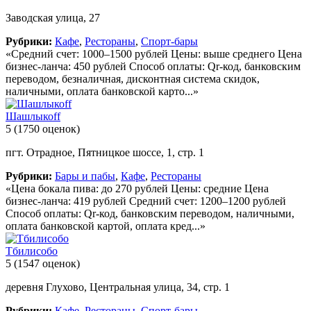
Заводская улица, 27
Рубрики:
Кафе
,
Рестораны
,
Спорт-бары
«Средний счет: 1000–1500 рублей Цены: выше среднего Цена
бизнес-ланча: 450 рублей Способ оплаты: Qr-код, банковским
переводом, безналичная, дисконтная система скидок,
наличными, оплата банковской карто...»
Шашлыкоff
5
(1750 оценок)
пгт. Отрадное, Пятницкое шоссе, 1, стр. 1
Рубрики:
Бары и пабы
,
Кафе
,
Рестораны
«Цена бокала пива: до 270 рублей Цены: средние Цена
бизнес-ланча: 419 рублей Средний счет: 1200–1200 рублей
Способ оплаты: Qr-код, банковским переводом, наличными,
оплата банковской картой, оплата кред...»
Тбилисобо
5
(1547 оценок)
деревня Глухово, Центральная улица, 34, стр. 1
Рубрики:
Кафе
,
Рестораны
,
Спорт-бары