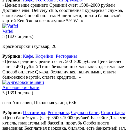
«Цены: выше среднего Средний счет: 1500–2000 рублей
Доставка еды: Delivery-club, собственная курьерская служба,
яндекс.еда Способ оплаты: Наличными, оплата банковской
картой Кешбэк на все покупки: 5% W...»
Vaffel
5
(1427 оценок)
Красногорский бульвар, 26
Рубрики:
Кафе
,
Кофейни
,
Рестораны
«Цены: средние Средний счет: 500–800 рублей Цена бизнес-
ланча: 490 рублей Типы безналичных чаевых: яндекс.чаевые
Способ оплаты: Qr-код, безналичная, наличными, оплата
банковской картой, оплата кредитно...»
Ангеловские Бани
5
(1391 оценка)
село Ангелово, Школьная улица, 63Б
Рубрики:
Гостиницы
,
Рестораны
,
Сауны и бани
,
Спорт-бары
«Цена бани/сауны (час): 3500–10000 рублей Бассейн: Джакузи,
купель, плавательный бассейн, прорубь Особенности
заведения: Бесплатная парковка, бильярд, есть банкетный зал,