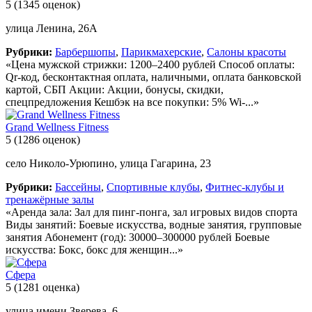
5
(1345 оценок)
улица Ленина, 26А
Рубрики:
Барбершопы
,
Парикмахерские
,
Салоны красоты
«Цена мужской стрижки: 1200–2400 рублей Способ оплаты:
Qr-код, бесконтактная оплата, наличными, оплата банковской
картой, СБП Акции: Акции, бонусы, скидки,
спецпредложения Кешбэк на все покупки: 5% Wi-...»
Grand Wellness Fitness
5
(1286 оценок)
село Николо-Урюпино, улица Гагарина, 23
Рубрики:
Бассейны
,
Спортивные клубы
,
Фитнес-клубы и
тренажёрные залы
«Аренда зала: Зал для пинг-понга, зал игровых видов спорта
Виды занятий: Боевые искусства, водные занятия, групповые
занятия Абонемент (год): 30000–300000 рублей Боевые
искусства: Бокс, бокс для женщин...»
Сфера
5
(1281 оценка)
улица имени Зверева, 6