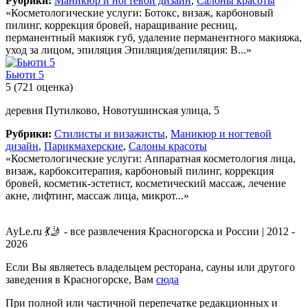
Рубрики:
Маникюр и ногтевой дизайн
,
Салоны красоты
«Косметологические услуги: Ботокс, визаж, карбоновый
пилинг, коррекция бровей, наращивание ресниц,
перманентный макияж губ, удаление перманентного макияжа,
уход за лицом, эпиляция Эпиляция/депиляция: В...»
Бьюти 5
5
(721 оценка)
деревня Путилково, Новотушинская улица, 5
Рубрики:
Стилисты и визажисты
,
Маникюр и ногтевой
дизайн
,
Парикмахерские
,
Салоны красоты
«Косметологические услуги: Аппаратная косметология лица,
визаж, карбокситерапия, карбоновый пилинг, коррекция
бровей, косметик-эстетист, косметический массаж, лечение
акне, лифтинг, массаж лица, микрот...»
AyLe.ru 💃🤳 - все развлечения Красногорска и России | 2012 -
2026
Если Вы являетесь владельцем ресторана, сауны или другого
заведения в Красногорске, Вам
сюда
При полной или частичной перепечатке редакционных и