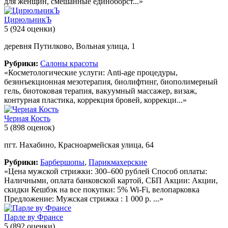
для женщин, смешанные единоборст...»
ЦирюльникЪ
5
(924 оценки)
деревня Путилково, Вольная улица, 1
Рубрики:
Салоны красоты
«Косметологические услуги: Anti-age процедуры,
безинъекционная мезотерапия, биолифтинг, биополимерный
гель, биотоковая терапия, вакуумный массажер, визаж,
контурная пластика, коррекция бровей, коррекци...»
Черная Кость
5
(898 оценок)
пгт. Нахабино, Красноармейская улица, 64
Рубрики:
Барбершопы
,
Парикмахерские
«Цена мужской стрижки: 300–600 рублей Способ оплаты:
Наличными, оплата банковской картой, СБП Акции: Акции,
скидки Кешбэк на все покупки: 5% Wi-Fi, велопарковка
Предложение: Мужская стрижка : 1 000 р. ...»
Парле ву Франсе
5
(892 оценки)