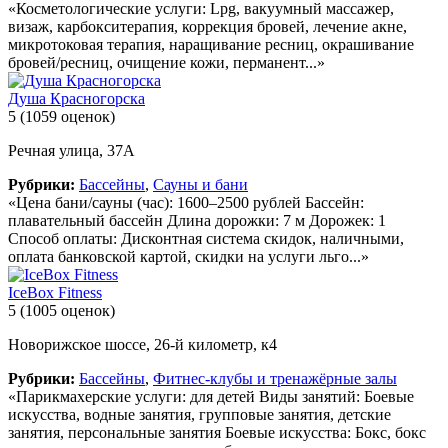
«Косметологические услуги: Lpg, вакуумный массажер,
визаж, карбокситерапия, коррекция бровей, лечение акне,
микротоковая терапия, наращивание ресниц, окрашивание
бровей/ресниц, очищение кожи, перманент...»
Душа Красногорска
5
(1059 оценок)
Речная улица, 37А
Рубрики:
Бассейны
,
Сауны и бани
«Цена бани/сауны (час): 1600–2500 рублей Бассейн:
плавательный бассейн Длина дорожки: 7 м Дорожек: 1
Способ оплаты: Дисконтная система скидок, наличными,
оплата банковской картой, скидки на услуги льго...»
IceBox Fitness
5
(1005 оценок)
Новорижское шоссе, 26-й километр, к4
Рубрики:
Бассейны
,
Фитнес-клубы и тренажёрные залы
«Парикмахерские услуги: для детей Виды занятий: Боевые
искусства, водные занятия, групповые занятия, детские
занятия, персональные занятия Боевые искусства: Бокс, бокс