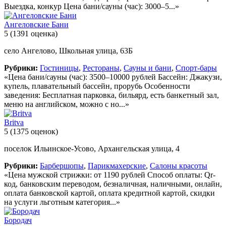
Выездка, конкур Цена бани/сауны (час): 3000–5...»
Ангеловские Бани
5
(1391 оценка)
село Ангелово, Школьная улица, 63Б
Рубрики:
Гостиницы
,
Рестораны
,
Сауны и бани
,
Спорт-бары
«Цена бани/сауны (час): 3500–10000 рублей Бассейн: Джакузи,
купель, плавательный бассейн, прорубь Особенности
заведения: Бесплатная парковка, бильярд, есть банкетный зал,
меню на английском, можно с но...»
Britva
5
(1375 оценок)
поселок Ильинское-Усово, Архангельская улица, 4
Рубрики:
Барбершопы
,
Парикмахерские
,
Салоны красоты
«Цена мужской стрижки: от 1190 рублей Способ оплаты: Qr-
код, банковским переводом, безналичная, наличными, онлайн,
оплата банковской картой, оплата кредитной картой, скидки
на услуги льготным категория...»
Бородач