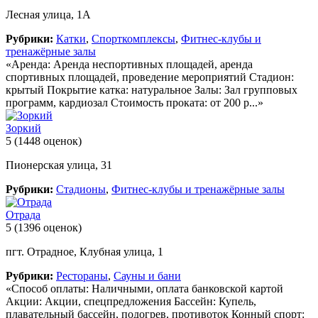
Лесная улица, 1А
Рубрики:
Катки
,
Спорткомплексы
,
Фитнес-клубы и
тренажёрные залы
«Аренда: Аренда неспортивных площадей, аренда
спортивных площадей, проведение мероприятий Стадион:
крытый Покрытие катка: натуральное Залы: Зал групповых
программ, кардиозал Стоимость проката: от 200 р...»
Зоркий
5
(1448 оценок)
Пионерская улица, 31
Рубрики:
Стадионы
,
Фитнес-клубы и тренажёрные залы
Отрада
5
(1396 оценок)
пгт. Отрадное, Клубная улица, 1
Рубрики:
Рестораны
,
Сауны и бани
«Способ оплаты: Наличными, оплата банковской картой
Акции: Акции, спецпредложения Бассейн: Купель,
плавательный бассейн, подогрев, противоток Конный спорт: