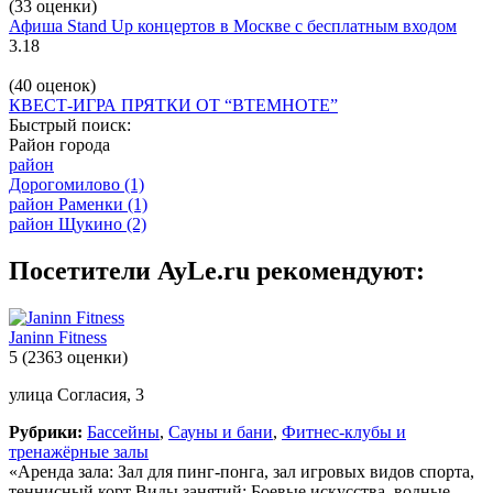
(33 оценки)
Афиша Stand Up концертов в Москве с бесплатным входом
3.18
(40 оценок)
КВЕСТ-ИГРА ПРЯТКИ ОТ “ВТЕМНОТЕ”
Быстрый поиск:
Район города
район
Дорогомилово
(1)
район Раменки
(1)
район Щукино
(2)
Посетители AyLe.ru рекомендуют:
Janinn Fitness
5
(2363 оценки)
улица Согласия, 3
Рубрики:
Бассейны
,
Сауны и бани
,
Фитнес-клубы и
тренажёрные залы
«Аренда зала: Зал для пинг-понга, зал игровых видов спорта,
теннисный корт Виды занятий: Боевые искусства, водные