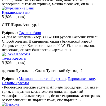
барбершоп, льготная стрижка, можно с собакой, опла...»
Куркинские Бани
5
(808 оценок)
СНТ Шарль Азнавур, 1
Рубрики:
Сауны и бани
«Цена бани/сауны (час): 3000–5000 рублей Бассейн: купель
Способ оплаты: Наличными, оплата банковской картой
Акции: скидки Количество мест: 40 Wi-Fi, кнопка вызова
персонала, оплата банковской картой, п...»
Точка Красоты
5
(806 оценок)
деревня Путилково, Спасо-Тушинский бульвар, 2
Рубрики:
Маникюр и ногтевой дизайн
,
Парикмахерские
,
Салоны красоты
«Косметологические услуги: Anti-age процедуры, lpg, аква-
грим, аппаратная косметология лица, аппаратный
миолифтинг, бальнеотерапия, безинъекционная мезотерапия,
безоперационный лифтинг кожи, биолифтинг...»