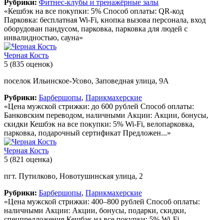
Рубрики:
Фитнес-клубы и тренажёрные залы
«Кешбэк на все покупки: 5% Способ оплаты: QR-код
Парковка: бесплатная Wi-Fi, кнопка вызова персонала, вход
оборудован пандусом, парковка, парковка для людей с
инвалидностью, сауна»
Черная Кость
5
(835 оценок)
поселок Ильинское-Усово, Заповедная улица, 9А
Рубрики:
Барбершопы
,
Парикмахерские
«Цена мужской стрижки: до 600 рублей Способ оплаты:
Банковским переводом, наличными Акции: Акции, бонусы,
скидки Кешбэк на все покупки: 5% Wi-Fi, велопарковка,
парковка, подарочный сертификат Предложен...»
Черная Кость
5
(821 оценка)
пгт. Путилково, Новотушинская улица, 2
Рубрики:
Барбершопы
,
Парикмахерские
«Цена мужской стрижки: 400–800 рублей Способ оплаты:
наличными Акции: Акции, бонусы, подарки, скидки,
спецпредложения Кешбэк на все покупки: 5% Wi-Fi,