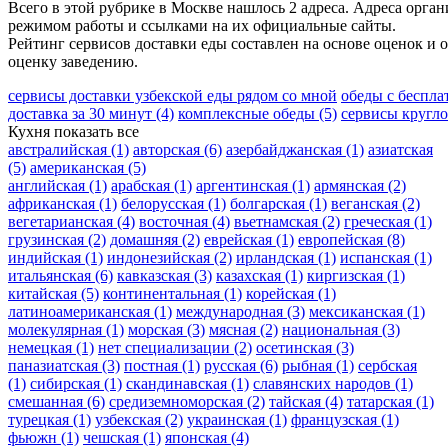
Всего в этой рубрике в Москве нашлось 2 адреса. Адреса орга
режимом работы и ссылками на их официальные сайты.
Рейтинг сервисов доставки еды составлен на основе оценок и 
оценку заведению.
сервисы доставки узбекской еды рядом со мной
обеды с беспла
доставка за 30 минут
(4)
комплексные обеды
(5)
сервисы кругл
Кухня
показать все
австралийская
(1)
авторская
(6)
азербайджанская
(1)
азиатская
(5)
американская
(5)
английская
(1)
арабская
(1)
аргентинская
(1)
армянская
(2)
африканская
(1)
белорусская
(1)
болгарская
(1)
веганская
(2)
вегетарианская
(4)
восточная
(4)
вьетнамская
(2)
греческая
(1)
грузинская
(2)
домашняя
(2)
еврейская
(1)
европейская
(8)
индийская
(1)
индонезийская
(2)
ирландская
(1)
испанская
(1)
итальянская
(6)
кавказская
(3)
казахская
(1)
киргизская
(1)
китайская
(5)
континентальная
(1)
корейская
(1)
латиноамериканская
(1)
международная
(3)
мексиканская
(1)
молекулярная
(1)
морская
(3)
мясная
(2)
национальная
(3)
немецкая
(1)
нет специализации
(2)
осетинская
(3)
паназиатская
(3)
постная
(1)
русская
(6)
рыбная
(1)
сербская
(1)
сибирская
(1)
скандинавская
(1)
славянских народов
(1)
смешанная
(6)
средиземноморская
(2)
тайская
(4)
татарская
(1)
турецкая
(1)
узбекская
(2)
украинская
(1)
французская
(1)
фьюжн
(1)
чешская
(1)
японская
(4)