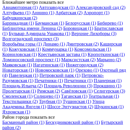
Ближайшее метро
показать все
Авиамоторная
(1)
Автозаводская
(1)
Александровский сад
(2)
Алтуфьево
(1)
Аннино
(1)
Арбатская
(2)
Аэропорт
(1)
Бабушкинская
(2)
Баррикадная
(1)
Бауманская
(1)
Белорусская
(1)
Бибирево
(1)
Библиотека имени Ленина
(2)
Боровицкая
(1)
Братиславская
(1)
Бульвар Адмирала Ушакова
(1)
Верхние Лихоборы
(3)
Волгоградский проспект
(3)
Воробьёвы горы
(1)
Динамо
(1)
Дмитровская
(2)
Каширская
(1)
Кожуховская
(1)
Коммунарка
(1)
Комсомольская
(1)
Корниловская
(1)
Крестьянская застава
(1)
Кропоткинская
(1)
Ломоносовский проспект
(1)
Марксистская
(2)
Марьино
(2)
Маяковская
(1)
Нагатинская
(1)
Нижегородская
(2)
Новаторская
(1)
Новомосковская
(1)
Орехово
(1)
Охотный ряд
(4)
Павелецкая
(1)
Петровский парк
(1)
Петровско-
Разумовская
(1)
Печатники
(1)
Печатники
(1)
Планерная
(1)
Площадь Ильича
(2)
Площадь Революции
(3)
Прокшино
(1)
Пролетарская
(1)
Римская
(2)
Савёловская
(1)
Селигерская
(3)
Смоленская
(1)
Солнцево
(1)
Таганская
(1)
Театральная
(1)
Текстильщики
(2)
Трубная
(1)
Тушинская
(1)
Улица
Академика Янгеля
(1)
Шоссе Энтузиастов
(2)
Щукинская
(1)
Яхромская
(1)
Район города
показать все
Басманный район
(1)
Бескудниковский район
(1)
Бутырский
район
(2)