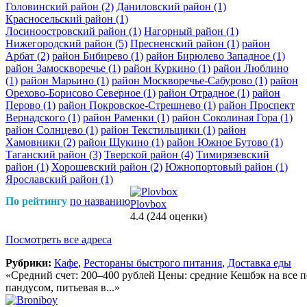
Головинский район
(2)
Даниловский район
(1)
Красносельский район
(1)
Лосиноостровский район
(1)
Нагорный район
(1)
Нижегородский район
(5)
Пресненский район
(1)
район
Арбат
(2)
район Бибирево
(1)
район Бирюлево Западное
(1)
район Замоскворечье
(1)
район Куркино
(1)
район Люблино
(1)
район Марьино
(1)
район Москворечье-Сабурово
(1)
район
Орехово-Борисово Северное
(1)
район Отрадное
(1)
район
Перово
(1)
район Покровское-Стрешнево
(1)
район Проспект
Вернадского
(1)
район Раменки
(1)
район Соколиная Гора
(1)
район Солнцево
(1)
район Текстильщики
(1)
район
Хамовники
(2)
район Щукино
(1)
район Южное Бутово
(1)
Таганский район
(3)
Тверской район
(4)
Тимирязевский
район
(1)
Хорошевский район
(2)
Южнопортовый район
(1)
Ярославский район
(1)
По рейтингу
по названию
Plovbox
4.4
(244 оценки)
Посмотреть все адреса
Рубрики:
Кафе
,
Рестораны быстрого питания
,
Доставка еды
«Средний счет: 200–400 рублей Цены: средние Кешбэк на все пок
пандусом, питьевая в...»