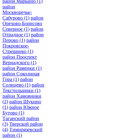
район Марьино
(1)
район
Москворечье-
Сабурово
(1)
район
Орехово-Борисово
Северное
(1)
район
Отрадное
(1)
район
Перово
(1)
район
Покровское-
Стрешнево
(1)
район Проспект
Вернадского
(1)
район Раменки
(1)
район Соколиная
Гора
(1)
район
Солнцево
(1)
район
Текстильщики
(1)
район Хамовники
(2)
район Щукино
(1)
район Южное
Бутово
(1)
Таганский район
(3)
Тверской район
(4)
Тимирязевский
район
(1)