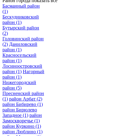
Район города
показать все
Басманный район
(1)
Бескудниковский
район
(1)
Бутырский район
(2)
Головинский район
(2)
Даниловский
район
(1)
Красносельский
район
(1)
Лосиноостровский
район
(1)
Нагорный
район
(1)
Нижегородский
район
(5)
Пресненский район
(1)
район Арбат
(2)
район Бибирево
(1)
район Бирюлево
Западное
(1)
район
Замоскворечье
(1)
район Куркино
(1)
район Люблино
(1)