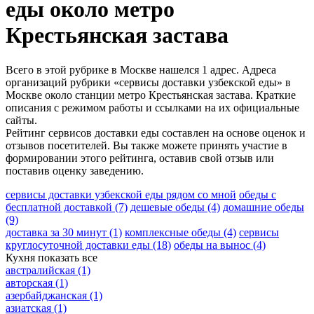
еды около метро
Крестьянская застава
Всего в этой рубрике в Москве нашелся 1 адрес. Адреса
организаций рубрики «сервисы доставки узбекской еды» в
Москве около станции метро Крестьянская застава. Краткие
описания с режимом работы и ссылками на их официальные
сайты.
Рейтинг сервисов доставки еды составлен на основе оценок и
отзывов посетителей. Вы также можете принять участие в
формировании этого рейтинга, оставив свой отзыв или
поставив оценку заведению.
сервисы доставки узбекской еды рядом со мной
обеды с
бесплатной доставкой
(7)
дешевые обеды
(4)
домашние обеды
(9)
доставка за 30 минут
(1)
комплексные обеды
(4)
сервисы
круглосуточной доставки еды
(18)
обеды на вынос
(4)
Кухня
показать все
австралийская
(1)
авторская
(1)
азербайджанская
(1)
азиатская
(1)